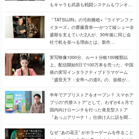
もキャラも武器も戦闘システムもワンオフ
で作り込まれた理由を両ディレクターに聞
く
『TATSUJIN』の弓削雅稔×『ライデンファ
イターズ』の齋藤貴幸──かつて縦シュー全
盛期を支えていた2人が、30年後に同じ会
社で机を並べる理由とは。新作
『TATSUJIN EXTREME』で初タッグを組
んだレジェンド2人に訊く開発秘話
実写映像1000分、ルート分岐100種類以
上。配信開始5日で100万本を売った、中国
発の実写インタラクティブドラマゲーム
『盛世天下：女帝への道II』の、規模が違
うこだわりをプロデューサーに聞いた
半年でアプリストアをオープン？ スマホア
プリの“代替ストア”として、わずか6ヵ月で
国内向けローンチを行った発見型ストア
『あっぷアリーナ！』仕掛け人に話を聞い
てみた
なぜ “あの花王” がホラーゲームを作ること