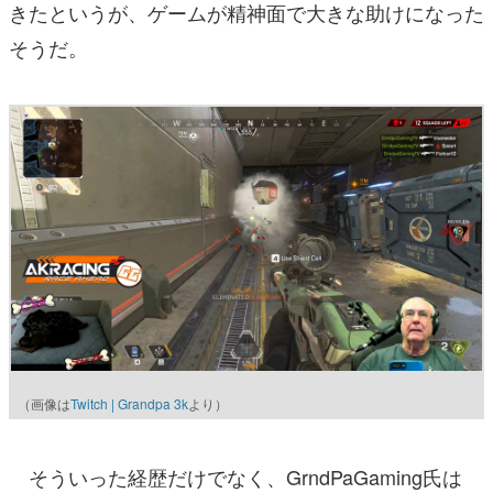
きたというが、ゲームが精神面で大きな助けになった
そうだ。
（画像は
Twitch | Grandpa 3k
より）
そういった経歴だけでなく、GrndPaGaming氏は