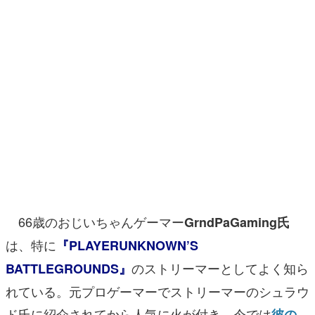
マンガ
女性向け
アプリレビュー
その他
電ファミニコゲーマーとは？
運営：株式会社マレ
66歳のおじいちゃんゲーマー
GrndPaGaming氏
は、特に
『PLAYERUNKNOWN’S
のストリーマーとしてよく知ら
BATTLEGROUNDS』
れている。元プロゲーマーでストリーマーのシュラウ
ド氏に紹介されてから人気に火が付き、今では
彼の