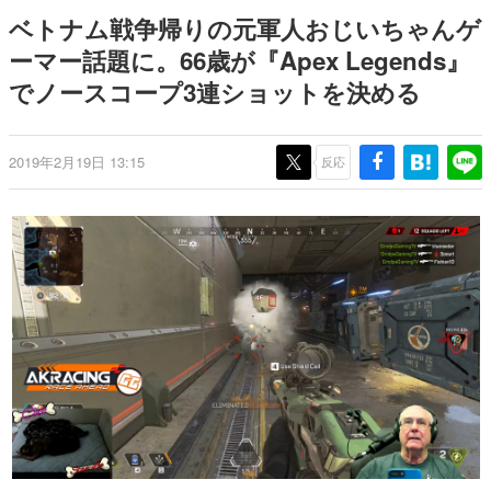
のお話には…まだ続きがある！
日本のコンテンツ産業やカルチャーに与えた影響を探る企
ベトナム戦争帰りの元軍人おじいちゃんゲ
画です。
ーマー話題に。66歳が『Apex Legends』
日本モバイルゲーム産業史
でノースコープ3連ショットを決める
日本のモバイルゲーム史における主要なトピック・タイト
ルを網羅するほか、開発者へのインタビューや識者による
解説を掲載。約20年の歴史が一望できる決定版！
若ゲのいたり〜ゲームクリエイターの青春〜
2019年2月19日 13:15
反応
『うつヌケ』『ペンと箸』等で知られるマンガ家・田中圭
一先生によるゲーム業界レポートマンガです。
なんでゲームは面白い？
ゲーム開発者・hamatsu氏がゲームの魅力を画面や操作の
具体的な形から解き明かしていく、硬派で骨太な評論連載
です。
ゲームが変えた日本語
「経験値」「裏技」「ラスボス」… ゲームにまつわる言葉
の起源や用法の変遷を、コンピューター文化史研究家・タ
イニーP氏が徹底調査。
カテゴリ
特集記事