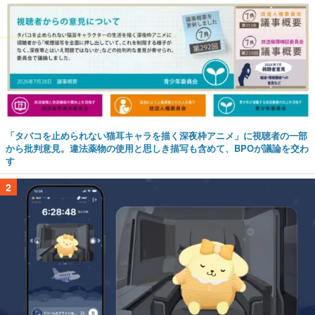
「タバコを止められない猫耳キャラを描く深夜枠アニメ」に視聴者の一部
から批判意見。違法薬物の使用と思しき描写も含めて、BPOが議論を交わ
す
2