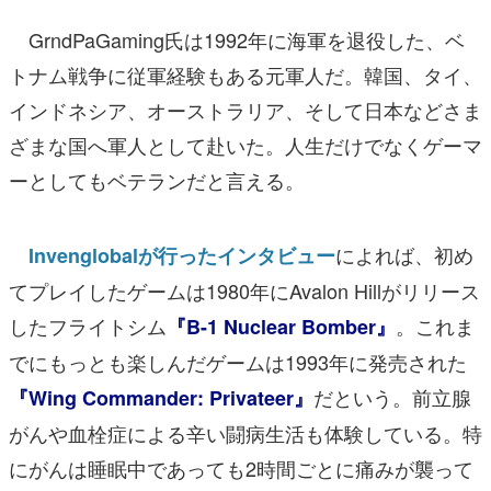
GrndPaGaming氏は1992年に海軍を退役した、ベ
トナム戦争に従軍経験もある元軍人だ。韓国、タイ、
インドネシア、オーストラリア、そして日本などさま
ざまな国へ軍人として赴いた。人生だけでなくゲーマ
ーとしてもベテランだと言える。
によれば、初め
Invenglobalが行ったインタビュー
てプレイしたゲームは1980年にAvalon Hillがリリース
したフライトシム
。これま
『B-1 Nuclear Bomber』
でにもっとも楽しんだゲームは1993年に発売された
だという。前立腺
『Wing Commander: Privateer』
がんや血栓症による辛い闘病生活も体験している。特
にがんは睡眠中であっても2時間ごとに痛みが襲って