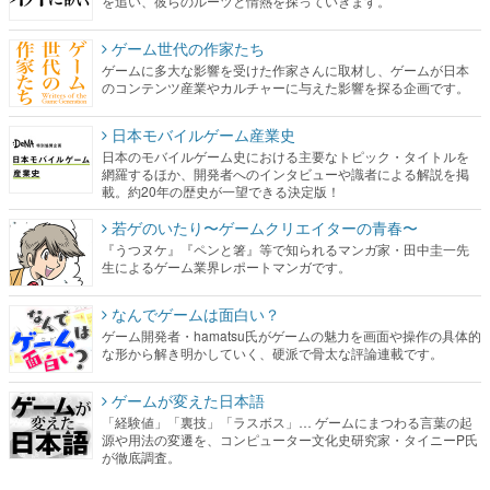
を追い、彼らのルーツと情熱を探っていきます。
ゲーム世代の作家たち
ゲームに多大な影響を受けた作家さんに取材し、ゲームが日本
のコンテンツ産業やカルチャーに与えた影響を探る企画です。
日本モバイルゲーム産業史
日本のモバイルゲーム史における主要なトピック・タイトルを
網羅するほか、開発者へのインタビューや識者による解説を掲
載。約20年の歴史が一望できる決定版！
若ゲのいたり〜ゲームクリエイターの青春〜
『うつヌケ』『ペンと箸』等で知られるマンガ家・田中圭一先
生によるゲーム業界レポートマンガです。
なんでゲームは面白い？
ゲーム開発者・hamatsu氏がゲームの魅力を画面や操作の具体的
な形から解き明かしていく、硬派で骨太な評論連載です。
ゲームが変えた日本語
「経験値」「裏技」「ラスボス」… ゲームにまつわる言葉の起
源や用法の変遷を、コンピューター文化史研究家・タイニーP氏
が徹底調査。