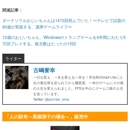
関連記事：
ダークソウルおじいちゃんは1472回死んでいた！〜テレビで話題の
80歳が実践する、濃厚ゲームライフ〜
72歳のおじいちゃん、Windowsのトランプゲームを4年間にわたり5
万回プレイする。敗北数はたったの15回
ライター
古嶋誉幸
一日を変え、一生を変える一本を！学生時代Half-Lifeに人
生の屋台骨を折られてから幾星霜、一本のゲームにその後
の人生を変えられました。FPSを中心にゲーム三昧の人生
を送っています。
Twitter:
@pornski_eros
「人の財布～高畑朋子の場合～」販売中