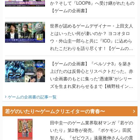
か？そして『LOOP8』へ受け継がれたもの
【ゲームの企画書】
世界が認めるゲームデザイナー・上田文人
とはいったい何が凄いのか？ ヨコオタロ
ウ・外山圭一郎らと共に『ICO』に込めら
れたこだわりを語り尽くす！【ゲームの企
画書】
【ゲームの企画書】『ペルソナ3』を築き
上げたのは反骨心とリスペクトだった。赤
い企画書のもとに集った“愚連隊”がシリー
ズを生まれ変わらせるまで【橋野桂インタ
ビュー】
ゲームの企画書
の記事一覧
若ゲのいたり〜ゲームクリエイターの青春〜
田中圭一のゲーム業界取材マンガ『若ゲの
いたり』第2巻が発売。『ポケモン』田尻
智さん、『ゼビウス』遠藤雅伸さんらの貴