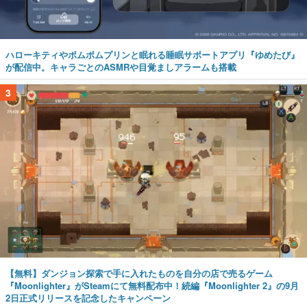
ハローキティやポムポムプリンと眠れる睡眠サポートアプリ『ゆめたび』
が配信中。キャラごとのASMRや目覚ましアラームも搭載
3
【無料】ダンジョン探索で手に入れたものを自分の店で売るゲーム
『Moonlighter』がSteamにて無料配布中！続編『Moonlighter 2』の9月
2日正式リリースを記念したキャンペーン