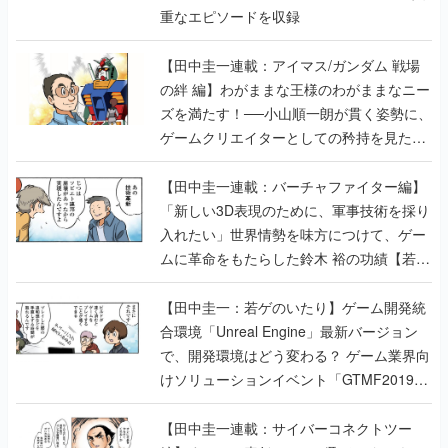
重なエピソードを収録
【田中圭一連載：アイマス/ガンダム 戦場
の絆 編】わがままな王様のわがままなニー
ズを満たす！──小山順一朗が貫く姿勢に、
ゲームクリエイターとしての矜持を見た
【若ゲのいたり最終回】
【田中圭一連載：バーチャファイター編】
「新しい3D表現のために、軍事技術を採り
入れたい」世界情勢を味方につけて、ゲー
ムに革命をもたらした鈴木 裕の功績【若ゲ
のいたり】
【田中圭一：若ゲのいたり】ゲーム開発統
合環境「Unreal Engine」最新バージョン
で、開発環境はどう変わる？ ゲーム業界向
けソリューションイベント「GTMF2019」
に行って、より理解を深めよう【PR】
【田中圭一連載：サイバーコネクトツー