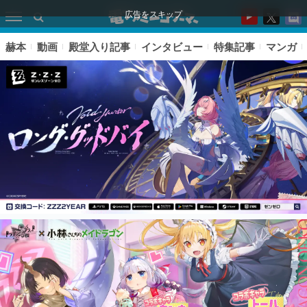
広告をスキップ
赫本
動画
殿堂入り記事
インタビュー
特集記事
マンガ
ピックアップ
電ファミのいま読まれている記事ランキング
アプリセール情報