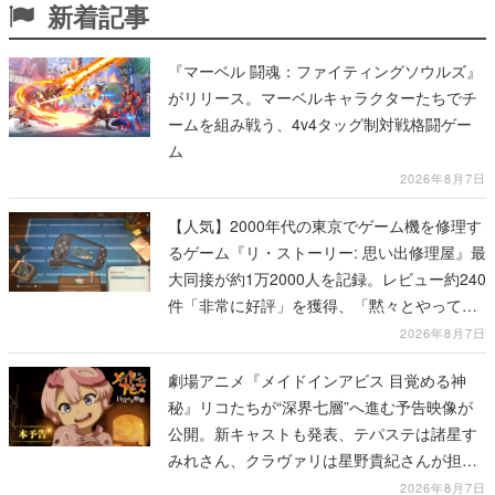
新着記事
『マーベル 闘魂：ファイティングソウルズ』
がリリース。マーベルキャラクターたちでチ
ームを組み戦う、4v4タッグ制対戦格闘ゲー
ム
2026年8月7日
【人気】2000年代の東京でゲーム機を修理す
るゲーム『リ・ストーリー: 思い出修理屋』最
大同接が約1万2000人を記録。レビュー約240
件「非常に好評」を獲得、「黙々とやってし
まった」などの声が相次ぐ
2026年8月7日
劇場アニメ『メイドインアビス 目覚める神
秘』リコたちが“深界七層”へ進む予告映像が
公開。新キャストも発表、テパステは諸星す
みれさん、クラヴァリは星野貴紀さんが担当
する
2026年8月7日