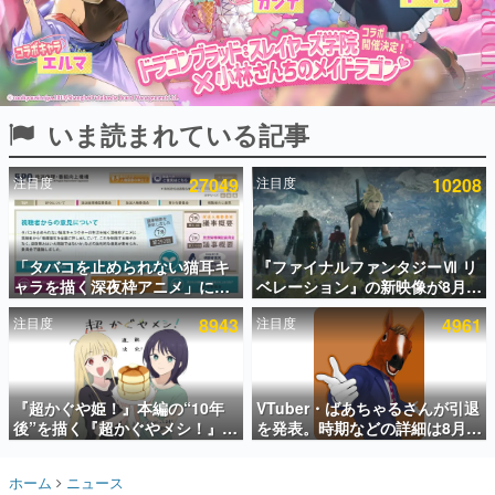
インタビュー
連載・特集一覧
殿堂入り記事
いま読まれている記事
SNS拡散数が数千以上！ ページビュー数万以上！ などな
ど。多くの人々に読まれた、電ファミ渾身の“殿堂入り”記
事をまとめました。
注目度
27049
注目度
10208
ゲームの企画書
名作ゲームクリエイターの方々に製作時のエピソードをお
聞きし、ヒットする企画（ゲーム）とは何か？を探ってい
「タバコを止められない猫耳キ
『ファイナルファンタジーⅦ リ
きます。
ャラを描く深夜枠アニメ」に視
ベレーション』の新映像が8月
赫本
聴者の一部から批判意見。違法
26日早朝に公開へ。『FF7』リ
この物語を解いてはいけない。『赫本』は、〈試験問題〉
注目度
8943
注目度
4961
薬物の使用と思しき描写も含め
メイクシリーズの完結編、
の形をした短編ホラー小説集です。
て、BPOが議論を交わす
「gamescom」のオープニング
ナイトライブにてディレクター
の浜口直樹氏が登壇する予定
新世代に訊く
『超かぐや姫！』本編の“10年
VTuber・ばあちゃるさんが引退
これからのデジタルゲーム市場を担う若きクリエイター達
の姿を追い、彼らのルーツと情熱を探っていきます。
後”を描く『超かぐやメシ！』
を発表。時期などの詳細は8月9
Web連載決定。新たなWebマン
日15時からの配信で説明
ガレーベル「ビビビコミック」
ゲーム世代の作家たち
ホーム
ニュース
にて特別話が掲載スタート、あ
ゲームに多大な影響を受けた作家さんに取材し、ゲームが