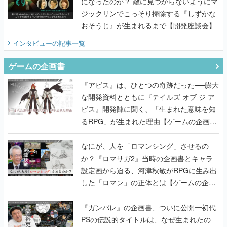
になったのか？ 敵に見つからないようにマ
ジックリンでこっそり掃除する『しずかな
おそうじ』が生まれるまで【開発座談会】
インタビュー
の記事一覧
ゲームの企画書
『アビス』は、ひとつの奇跡だった──膨大
な開発資料とともに『テイルズ オブ ジ ア
ビス』開発陣に聞く、「生まれた意味を知
るRPG」が生まれた理由【ゲームの企画
書】
なにが、人を「ロマンシング」させるの
か？『ロマサガ2』当時の企画書とキャラ
設定画から迫る、河津秋敏がRPGに生み出
した「ロマン」の正体とは【ゲームの企画
書】
『ガンパレ』の企画書、ついに公開━初代
PSの伝説的タイトルは、なぜ生まれたの