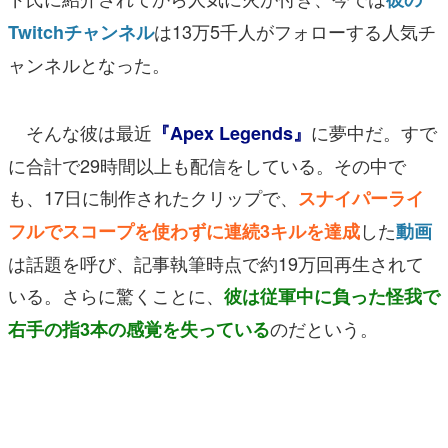
は13万5千人がフォローする人気チ
Twitchチャンネル
ャンネルとなった。
そんな彼は最近
に夢中だ。すで
『Apex Legends』
に合計で29時間以上も配信をしている。その中で
も、17日に制作されたクリップで、
スナイパーライ
した
フルでスコープを使わずに連続3キルを達成
動画
は話題を呼び、記事執筆時点で約19万回再生されて
いる。さらに驚くことに、
彼は従軍中に負った怪我で
のだという。
右手の指3本の感覚を失っている