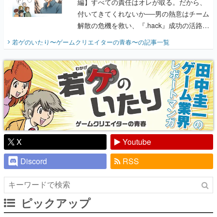
編】すべての責任はオレが取る。だから、
付いてきてくれないか──男の熱意はチーム
解散の危機を救い、『.hack』成功の活路を
開く。業界の快男児・松山 洋に流れる血は
若ゲのいたり〜ゲームクリエイターの青春〜
の記事一覧
『少年ジャンプ』色だった【若ゲのいた
り】
X
Youtube
Discord
RSS
ピックアップ