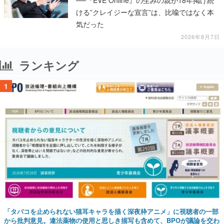
──『EVE Online』の生みの親が18年掲げ続
ける”クレイジーな宣言”は、比喩ではなく本
気だった
2026年8月7日
ランキング
1
「タバコを止められない猫耳キャラを描く深夜枠アニメ」に視聴者の一部
から批判意見。違法薬物の使用と思しき描写も含めて、BPOが議論を交わ