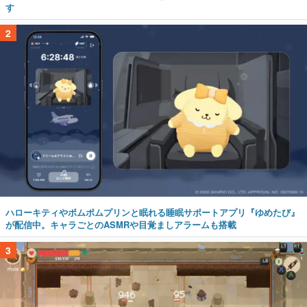
す
2
ハローキティやポムポムプリンと眠れる睡眠サポートアプリ『ゆめたび』
が配信中。キャラごとのASMRや目覚ましアラームも搭載
3