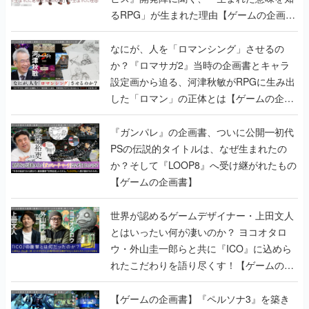
るRPG」が生まれた理由【ゲームの企画
書】
なにが、人を「ロマンシング」させるの
か？『ロマサガ2』当時の企画書とキャラ
設定画から迫る、河津秋敏がRPGに生み出
した「ロマン」の正体とは【ゲームの企画
書】
『ガンパレ』の企画書、ついに公開━初代
PSの伝説的タイトルは、なぜ生まれたの
か？そして『LOOP8』へ受け継がれたもの
【ゲームの企画書】
世界が認めるゲームデザイナー・上田文人
とはいったい何が凄いのか？ ヨコオタロ
ウ・外山圭一郎らと共に『ICO』に込めら
れたこだわりを語り尽くす！【ゲームの企
画書】
【ゲームの企画書】『ペルソナ3』を築き