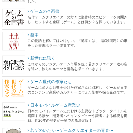
した。
ゲームの企画書
名作ゲームクリエイターの方々に製作時のエピソードをお聞き
し、ヒットする企画（ゲーム）とは何か？を探っていきます。
赫本
この物語を解いてはいけない。『赫本』は、〈試験問題〉の形
をした短編ホラー小説集です。
新世代に訊く
これからのデジタルゲーム市場を担う若きクリエイター達の姿
を追い、彼らのルーツと情熱を探っていきます。
ゲーム世代の作家たち
ゲームに多大な影響を受けた作家さんに取材し、ゲームが日本
のコンテンツ産業やカルチャーに与えた影響を探る企画です。
日本モバイルゲーム産業史
日本のモバイルゲーム史における主要なトピック・タイトルを
網羅するほか、開発者へのインタビューや識者による解説を掲
載。約20年の歴史が一望できる決定版！
若ゲのいたり〜ゲームクリエイターの青春〜