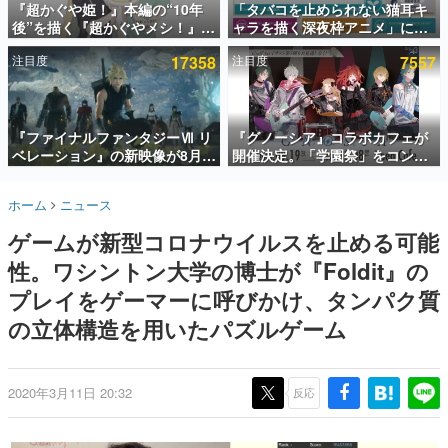
『超かぐや姫！』本編の“10年
「タバコを止められない猫耳キ
後”を描く『超かぐやメシ！』
ャラを描く深夜枠アニメ」に視
インタビュー
Web連載決定。新たなWebマン
聴者の一部から批判意見。違法
注目度
17358
注目度
7557
ガレーベル「ビビビコミック」
薬物の使用と思しき描写も含め
連載・特集一覧
にて特別話が掲載スタート、あ
て、BPOが議論を交わす
のお話には…まだ続きがある！
殿堂入り記事
SNS拡散数が数千以上！ ページビュー数万以上！ などな
『ファイナルファンタジーⅦ リ
『グノーシア』コラボカフェが
ど。多くの人々に読まれた、電ファミ渾身の“殿堂入り”記
ベレーション』の新映像が8月
開催決定。「学園祭」をコンセ
事をまとめました。
26日早朝に公開へ。『FF7』リ
プトに、模擬店やセツやSQ、ラ
メイクシリーズの完結編、
キオたちが学祭バンドを楽しむ
ゲームの企画書
ホーム
ニュース
「gamescom」のオープニング
様子を切り取った新グッズが展
名作ゲームクリエイターの方々に製作時のエピソードをお
聞きし、ヒットする企画（ゲーム）とは何か？を探ってい
ナイトライブにてディレクター
開
ゲームが新型コロナウイルスを止める可能
きます。
の浜口直樹氏が登壇する予定
性。ワシントン大学の博士が『Foldit』の
赫本
この物語を解いてはいけない。『赫本』は、〈試験問題〉
プレイをゲーマーに呼びかけ、タンパク質
の形をした短編ホラー小説集です。
の立体構造を用いたパズルゲーム
新世代に訊く
これからのデジタルゲーム市場を担う若きクリエイター達
の姿を追い、彼らのルーツと情熱を探っていきます。
2020年3月11日 20:32
反応
ゲーム世代の作家たち
ゲームに多大な影響を受けた作家さんに取材し、ゲームが