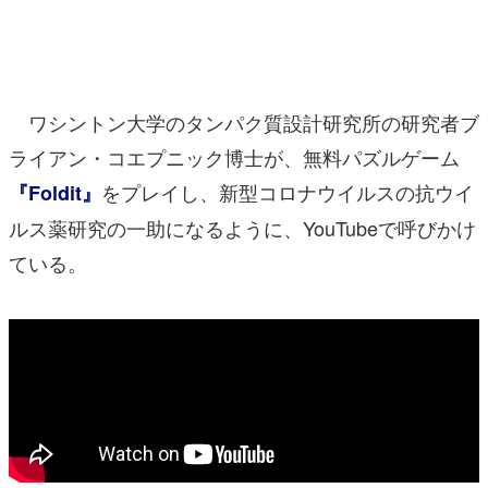
マンガ
女性向け
ワシントン大学のタンパク質設計研究所の研究者ブ
アプリレビュー
ライアン・コエプニック博士が、無料パズルゲーム
その他
をプレイし、新型コロナウイルスの抗ウイ
『Foldit』
電ファミニコゲーマーとは？
ルス薬研究の一助になるように、YouTubeで呼びかけ
ている。
運営：株式会社マレ