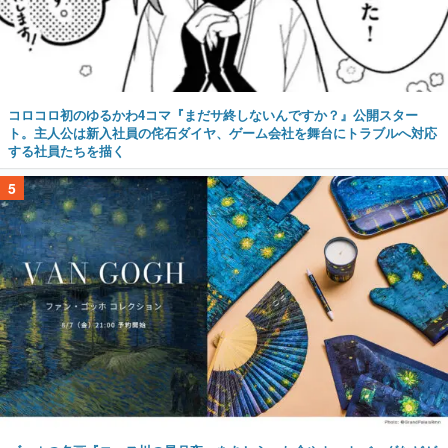
コロコロ初のゆるかわ4コマ『まだサ終しないんですか？』公開スター
ト。主人公は新入社員の侘石ダイヤ、ゲーム会社を舞台にトラブルへ対応
する社員たちを描く
5