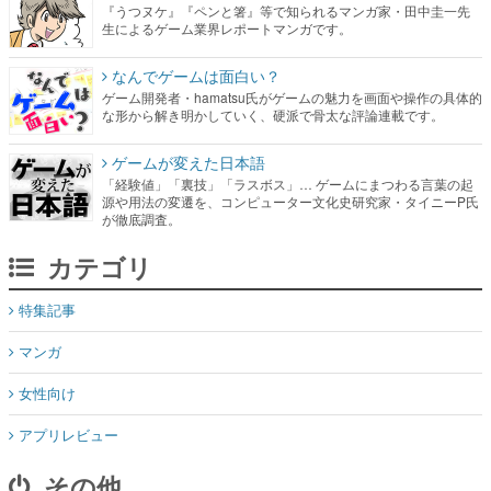
『うつヌケ』『ペンと箸』等で知られるマンガ家・田中圭一先
生によるゲーム業界レポートマンガです。
なんでゲームは面白い？
ゲーム開発者・hamatsu氏がゲームの魅力を画面や操作の具体的
な形から解き明かしていく、硬派で骨太な評論連載です。
ゲームが変えた日本語
「経験値」「裏技」「ラスボス」… ゲームにまつわる言葉の起
源や用法の変遷を、コンピューター文化史研究家・タイニーP氏
が徹底調査。
カテゴリ
特集記事
マンガ
女性向け
アプリレビュー
その他