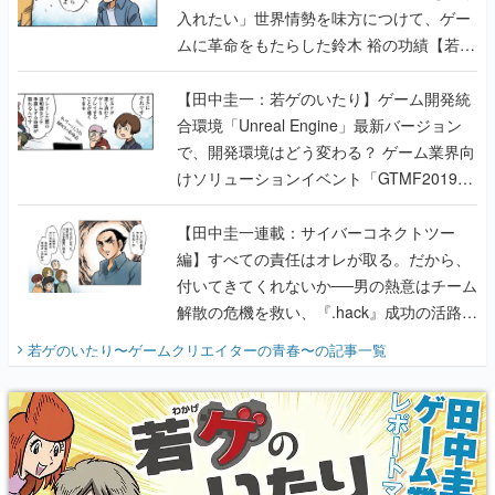
入れたい」世界情勢を味方につけて、ゲー
ムに革命をもたらした鈴木 裕の功績【若ゲ
のいたり】
【田中圭一：若ゲのいたり】ゲーム開発統
合環境「Unreal Engine」最新バージョン
で、開発環境はどう変わる？ ゲーム業界向
けソリューションイベント「GTMF2019」
に行って、より理解を深めよう【PR】
【田中圭一連載：サイバーコネクトツー
編】すべての責任はオレが取る。だから、
付いてきてくれないか──男の熱意はチーム
解散の危機を救い、『.hack』成功の活路を
開く。業界の快男児・松山 洋に流れる血は
若ゲのいたり〜ゲームクリエイターの青春〜
の記事一覧
『少年ジャンプ』色だった【若ゲのいた
り】