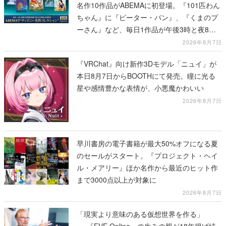
名作10作品がABEMAに初登場。『101匹わん
ちゃん』に『ピーター・パン』、『くまのプ
ーさん』など、毎日1作品が午後3時と夜8時
に2回放送
2026年8月7日
『VRChat』向け新作3Dモデル「ニュイ」が
本日8月7日からBOOTHにて発売。瞳に光る
星や感情豊かな表情が、小悪魔かわいい
2026年8月7日
早川書房の電子書籍が最大50%オフになる夏
のセールがスタート。『プロジェクト・ヘイ
ル・メアリー』ほか名作から最近のヒット作
まで3000点以上が対象に
2026年8月7日
「現実より意味のある仮想世界を作る」