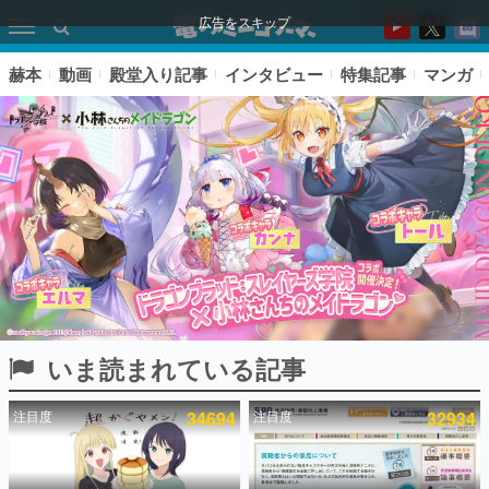
広告をスキップ
赫本
動画
殿堂入り記事
インタビュー
特集記事
マンガ
いま読まれている記事
ピックアップ
注目度
34694
注目度
32934
電ファミのいま読まれている記事ランキング
アプリセール情報