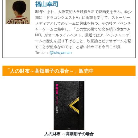
福山幸司
85年生まれ。大阪芸術大学映像学科で映画史を学ぶ。幼少
期に『ドラゴンクエストV』に衝撃を受けて、ストーリー
メディアとしてのゲームに興味を持つ。その後アドベンチ
ャーゲームに熱中し、『この世の果てで恋を唄う少女YU-
NO』がオールタイムベスト。最近ではアドベンチャーゲ
ームの歴史を掘り下げること、映画論とビデオゲームを繋
ぐことが使命なのでは、と思い始めてる今日この頃。
Twitter：
@fukuyaman
「人の財布～高畑朋子の場合～」販売中
人の財布 ～高畑朋子の場合