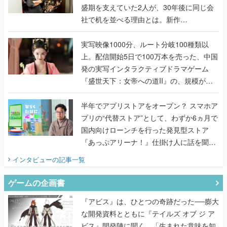
盛期を支えていた2人が、30年後に同じ会
社で机を並べる理由とは。新作
『TATSUJIN EXTREME』で初タッグを組
んだレジェンド2人に訊く開発秘話
実写映像1000分、ルート分岐100種類以
上。配信開始5日で100万本を売った、中国
発の実写インタラクティブドラマゲーム
『盛世天下：女帝への道II』の、規模が違
うこだわりをプロデューサーに聞いた
半年でアプリストアをオープン？ スマホア
プリの“代替ストア”として、わずか6ヵ月で
国内向けローンチを行った発見型ストア
『あっぷアリーナ！』仕掛け人に話を聞い
てみた
インタビュー
の記事一覧
ゲームの企画書
『アビス』は、ひとつの奇跡だった──膨大
な開発資料とともに『テイルズ オブ ジ ア
ビス』開発陣に聞く、「生まれた意味を知