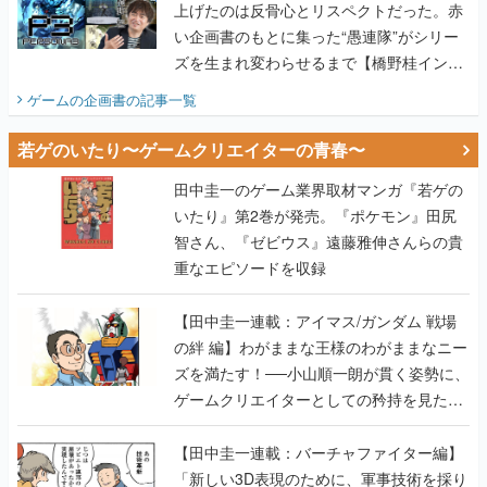
上げたのは反骨心とリスペクトだった。赤
い企画書のもとに集った“愚連隊”がシリー
ズを生まれ変わらせるまで【橋野桂インタ
ビュー】
ゲームの企画書
の記事一覧
若ゲのいたり〜ゲームクリエイターの青春〜
田中圭一のゲーム業界取材マンガ『若ゲの
いたり』第2巻が発売。『ポケモン』田尻
智さん、『ゼビウス』遠藤雅伸さんらの貴
重なエピソードを収録
【田中圭一連載：アイマス/ガンダム 戦場
の絆 編】わがままな王様のわがままなニー
ズを満たす！──小山順一朗が貫く姿勢に、
ゲームクリエイターとしての矜持を見た
【若ゲのいたり最終回】
【田中圭一連載：バーチャファイター編】
「新しい3D表現のために、軍事技術を採り