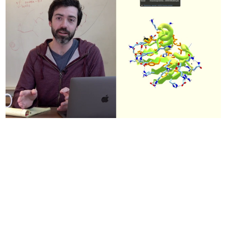
日本のコンテンツ産業やカルチャーに与えた影響を探る企
画です。
日本モバイルゲーム産業史
日本のモバイルゲーム史における主要なトピック・タイト
ルを網羅するほか、開発者へのインタビューや識者による
解説を掲載。約20年の歴史が一望できる決定版！
若ゲのいたり〜ゲームクリエイターの青春〜
『うつヌケ』『ペンと箸』等で知られるマンガ家・田中圭
一先生によるゲーム業界レポートマンガです。
なんでゲームは面白い？
ゲーム開発者・hamatsu氏がゲームの魅力を画面や操作の
具体的な形から解き明かしていく、硬派で骨太な評論連載
です。
ゲームが変えた日本語
「経験値」「裏技」「ラスボス」… ゲームにまつわる言葉
の起源や用法の変遷を、コンピューター文化史研究家・タ
イニーP氏が徹底調査。
カテゴリ
特集記事