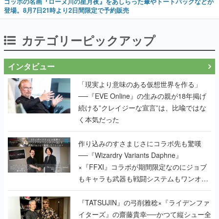
ゴッホの名画『ローヌ川の星月夜』をあしらった傘やトートバッグなどが
登場。8月7日21時より2日間限定で予約販売
カテゴリーピックアップ
インタビュー
「現実より意味のある仮想世界を作る」
──『EVE Online』の生みの親が18年掲げ
続ける”クレイジーな宣言”は、比喩ではな
く本気だった
作り込みのすさまじさにコラボ先も驚嘆
──『Wizardry Variants Daphne』
×『FFXI』コラボが期間限定なのにジョブ
もキャラも武器も戦闘システムもワンオフ
で作り込まれた理由を両ディレクターに聞
く
『TATSUJIN』の弓削雅稔×『ライデンファ
イターズ』の齋藤貴幸──かつて縦シュー全