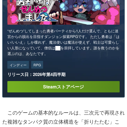
“ぜんめつ”してしまった勇者パーティから1人だけ選んで、ともに迷
宮からの脱出を目指すダンジョン探索RPGです。 ただし勇者は「は
い/いいえ」しか喋れず、魔法使いは魔法が使えず、戦士は可愛らし
い人形になっていて、僧侶は██を崇拝しています。誰を救うのかを
選ぶのは、あなたです。
インディー
RPG
リリース日：2026年第4四半期
Steamストアページ
このゲームの基本的なルールは、三次元で再現され
た複雑なタンパク質の立体構造を「折りたたむ」こ