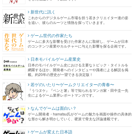
新世代に訊く
これからのデジタルゲーム市場を担う若きクリエイター達の姿
を追い、彼らのルーツと情熱を探っていきます。
ゲーム世代の作家たち
ゲームに多大な影響を受けた作家さんに取材し、ゲームが日本
のコンテンツ産業やカルチャーに与えた影響を探る企画です。
日本モバイルゲーム産業史
日本のモバイルゲーム史における主要なトピック・タイトルを
網羅するほか、開発者へのインタビューや識者による解説を掲
載。約20年の歴史が一望できる決定版！
若ゲのいたり〜ゲームクリエイターの青春〜
『うつヌケ』『ペンと箸』等で知られるマンガ家・田中圭一先
生によるゲーム業界レポートマンガです。
なんでゲームは面白い？
ゲーム開発者・hamatsu氏がゲームの魅力を画面や操作の具体的
な形から解き明かしていく、硬派で骨太な評論連載です。
ゲームが変えた日本語