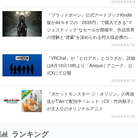
び、持ち帰った家具で基地を再建
2026年8月8日
『ブラッドボーン』公式アートブックKindle
版が44％オフの「2035円」で購入できる“マ
ジェスティック”なセールが開催中。作品世界
の理解と“啓蒙”を深められる狩人様必携の一
冊
2026年8月7日
『VRChat』が『ヒロアカ』とコラボか。詳細
は8月10日10時より「Anique | アニーク」公
式Xにて公開
2026年8月7日
『ポケットモンスター ジ・オリジン』の再放
送がTVerで配信中！レッド（CV：竹内順子）
が主人公のオリジナルアニメ
2026年8月7日
ランキング