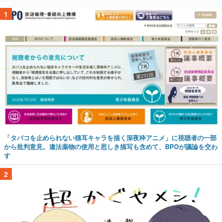
1
「タバコを止められない猫耳キャラを描く深夜枠アニメ」に視聴者の一部
から批判意見。違法薬物の使用と思しき描写も含めて、BPOが議論を交わ
す
2