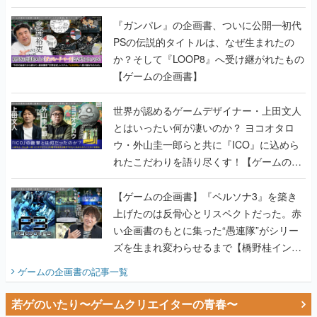
書】
『ガンパレ』の企画書、ついに公開━初代
PSの伝説的タイトルは、なぜ生まれたの
か？そして『LOOP8』へ受け継がれたもの
【ゲームの企画書】
世界が認めるゲームデザイナー・上田文人
とはいったい何が凄いのか？ ヨコオタロ
ウ・外山圭一郎らと共に『ICO』に込めら
れたこだわりを語り尽くす！【ゲームの企
画書】
【ゲームの企画書】『ペルソナ3』を築き
上げたのは反骨心とリスペクトだった。赤
い企画書のもとに集った“愚連隊”がシリー
ズを生まれ変わらせるまで【橋野桂インタ
ビュー】
ゲームの企画書
の記事一覧
若ゲのいたり〜ゲームクリエイターの青春〜