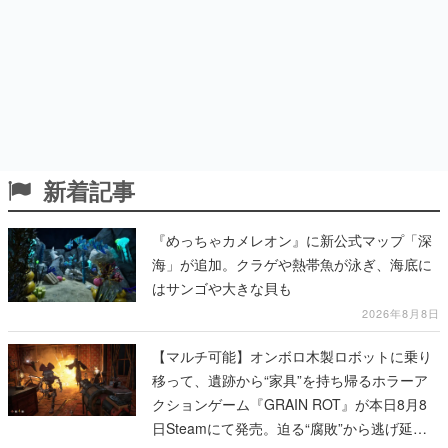
新着記事
『めっちゃカメレオン』に新公式マップ「深
海」が追加。クラゲや熱帯魚が泳ぎ、海底に
はサンゴや大きな貝も
2026年8月8日
【マルチ可能】オンボロ木製ロボットに乗り
移って、遺跡から“家具”を持ち帰るホラーア
クションゲーム『GRAIN ROT』が本日8月8
日Steamにて発売。迫る“腐敗”から逃げ延