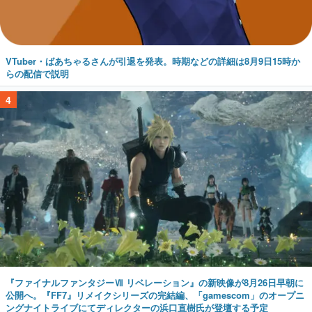
VTuber・ばあちゃるさんが引退を発表。時期などの詳細は8月9日15時か
らの配信で説明
4
『ファイナルファンタジーⅦ リベレーション』の新映像が8月26日早朝に
公開へ。『FF7』リメイクシリーズの完結編、「gamescom」のオープニ
ングナイトライブにてディレクターの浜口直樹氏が登壇する予定