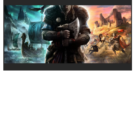
日本のコンテンツ産業やカルチャーに与えた影響を探る企
画です。
日本モバイルゲーム産業史
日本のモバイルゲーム史における主要なトピック・タイト
ルを網羅するほか、開発者へのインタビューや識者による
解説を掲載。約20年の歴史が一望できる決定版！
若ゲのいたり〜ゲームクリエイターの青春〜
『うつヌケ』『ペンと箸』等で知られるマンガ家・田中圭
一先生によるゲーム業界レポートマンガです。
なんでゲームは面白い？
ゲーム開発者・hamatsu氏がゲームの魅力を画面や操作の
具体的な形から解き明かしていく、硬派で骨太な評論連載
です。
ゲームが変えた日本語
「経験値」「裏技」「ラスボス」… ゲームにまつわる言葉
の起源や用法の変遷を、コンピューター文化史研究家・タ
イニーP氏が徹底調査。
カテゴリ
特集記事