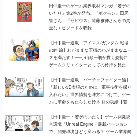
田中圭一のゲーム業界取材マンガ『若ゲの
いたり』第2巻が発売。『ポケモン』田尻
智さん、『ゼビウス』遠藤雅伸さんらの貴
重なエピソードを収録
【田中圭一連載：アイマス/ガンダム 戦場
の絆 編】わがままな王様のわがままなニー
ズを満たす！──小山順一朗が貫く姿勢に、
ゲームクリエイターとしての矜持を見た
【若ゲのいたり最終回】
【田中圭一連載：バーチャファイター編】
「新しい3D表現のために、軍事技術を採り
入れたい」世界情勢を味方につけて、ゲー
ムに革命をもたらした鈴木 裕の功績【若ゲ
のいたり】
【田中圭一：若ゲのいたり】ゲーム開発統
合環境「Unreal Engine」最新バージョン
で、開発環境はどう変わる？ ゲーム業界向