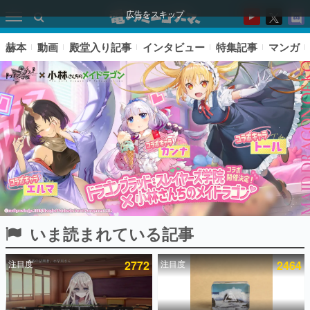
広告をスキップ
赫本
動画
殿堂入り記事
インタビュー
特集記事
マンガ
いま読まれている記事
ピックアップ
注目度
2772
注目度
2464
電ファミのいま読まれている記事ランキング
アプリセール情報