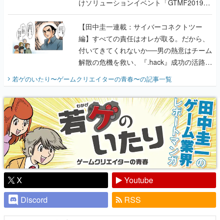
けソリューションイベント「GTMF2019」
に行って、より理解を深めよう【PR】
【田中圭一連載：サイバーコネクトツー
編】すべての責任はオレが取る。だから、
付いてきてくれないか──男の熱意はチーム
解散の危機を救い、『.hack』成功の活路を
開く。業界の快男児・松山 洋に流れる血は
若ゲのいたり〜ゲームクリエイターの青春〜
の記事一覧
『少年ジャンプ』色だった【若ゲのいた
り】
X
Youtube
Discord
RSS