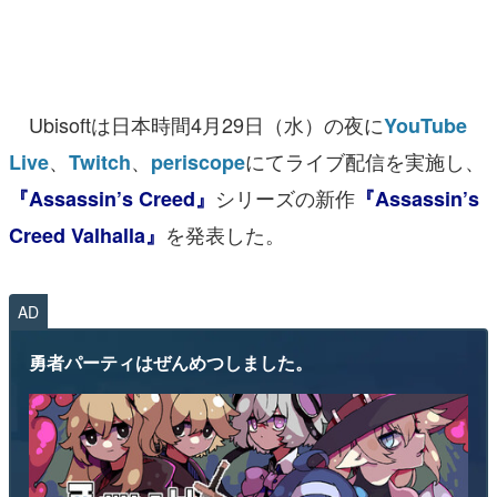
マンガ
女性向け
Ubisoftは日本時間4月29日（水）の夜に
YouTube
アプリレビュー
、
、
にてライブ配信を実施し、
Live
Twitch
periscope
その他
シリーズの新作
『Assassin’s Creed』
『Assassin’s
電ファミニコゲーマーとは？
を発表した。
Creed Valhalla』
運営：株式会社マレ
AD
勇者パーティはぜんめつしました。