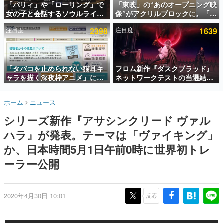
「パリィ」や「ローリング」で
「東映」の“あのオープニング映
女の子と会話するソウルライク
像”がアクリルブロックに。「東
インタビュー
恋愛ゲーム『小早川さんはソウ
映ヒストリカル グッズコレクシ
注目度
2398
注目度
1639
ルライク』無料公開。返事に失
ョン」が8月下旬より発売
連載・特集一覧
敗すると「YOU DIED」
殿堂入り記事
SNS拡散数が数千以上！ ページビュー数万以上！ などな
「タバコを止められない猫耳キ
フロム新作『ダスクブラッド』
ど。多くの人々に読まれた、電ファミ渾身の“殿堂入り”記
ャラを描く深夜枠アニメ」に視
ネットワークテストの当選結果
事をまとめました。
聴者の一部から批判意見。違法
が8月7日22時に発表。応募サイ
薬物の使用と思しき描写も含め
トのマイページから確認可能、
ゲームの企画書
ホーム
ニュース
て、BPOが議論を交わす
テスト実施は8月21日～24日
名作ゲームクリエイターの方々に製作時のエピソードをお
聞きし、ヒットする企画（ゲーム）とは何か？を探ってい
シリーズ新作『アサシンクリード ヴァル
きます。
ハラ』が発表。テーマは「ヴァイキング」
赫本
この物語を解いてはいけない。『赫本』は、〈試験問題〉
か、日本時間5月1日午前0時に世界初トレ
の形をした短編ホラー小説集です。
ーラー公開
新世代に訊く
これからのデジタルゲーム市場を担う若きクリエイター達
の姿を追い、彼らのルーツと情熱を探っていきます。
2020年4月30日 10:01
反応
ゲーム世代の作家たち
ゲームに多大な影響を受けた作家さんに取材し、ゲームが