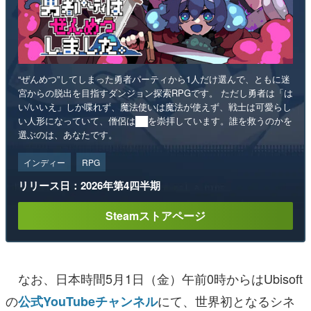
“ぜんめつ”してしまった勇者パーティから1人だけ選んで、ともに迷
宮からの脱出を目指すダンジョン探索RPGです。 ただし勇者は「は
い/いいえ」しか喋れず、魔法使いは魔法が使えず、戦士は可愛らし
い人形になっていて、僧侶は██を崇拝しています。誰を救うのかを
選ぶのは、あなたです。
インディー
RPG
リリース日：2026年第4四半期
Steamストアページ
なお、日本時間5月1日（金）午前0時からはUbisoft
の
にて、世界初となるシネ
公式YouTubeチャンネル