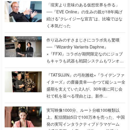
「現実より意味のある仮想世界を作る」
──『EVE Online』の生みの親が18年掲げ
続ける”クレイジーな宣言”は、比喩ではな
く本気だった
作り込みのすさまじさにコラボ先も驚嘆
──『Wizardry Variants Daphne』
×『FFXI』コラボが期間限定なのにジョブ
もキャラも武器も戦闘システムもワンオフ
で作り込まれた理由を両ディレクターに聞
く
『TATSUJIN』の弓削雅稔×『ライデンファ
イターズ』の齋藤貴幸──かつて縦シュー全
盛期を支えていた2人が、30年後に同じ会
社で机を並べる理由とは。新作
『TATSUJIN EXTREME』で初タッグを組
んだレジェンド2人に訊く開発秘話
実写映像1000分、ルート分岐100種類以
上。配信開始5日で100万本を売った、中国
発の実写インタラクティブドラマゲーム