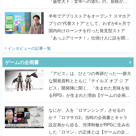
『盛世天下：女帝への道II』の、規模が違
うこだわりをプロデューサーに聞いた
半年でアプリストアをオープン？ スマホア
プリの“代替ストア”として、わずか6ヵ月で
国内向けローンチを行った発見型ストア
『あっぷアリーナ！』仕掛け人に話を聞い
てみた
インタビュー
の記事一覧
ゲームの企画書
『アビス』は、ひとつの奇跡だった──膨大
な開発資料とともに『テイルズ オブ ジ ア
ビス』開発陣に聞く、「生まれた意味を知
るRPG」が生まれた理由【ゲームの企画
書】
なにが、人を「ロマンシング」させるの
か？『ロマサガ2』当時の企画書とキャラ
設定画から迫る、河津秋敏がRPGに生み出
した「ロマン」の正体とは【ゲームの企画