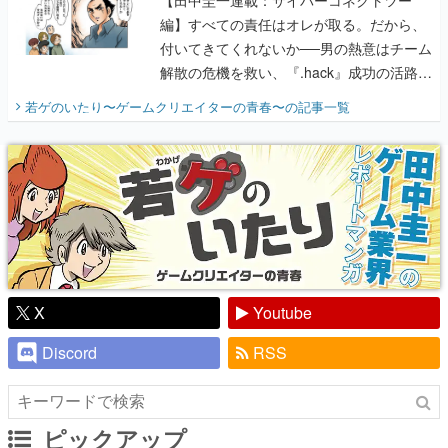
【田中圭一連載：サイバーコネクトツー
編】すべての責任はオレが取る。だから、
付いてきてくれないか──男の熱意はチーム
解散の危機を救い、『.hack』成功の活路を
開く。業界の快男児・松山 洋に流れる血は
若ゲのいたり〜ゲームクリエイターの青春〜
の記事一覧
『少年ジャンプ』色だった【若ゲのいた
り】
X
Youtube
Discord
RSS
ピックアップ