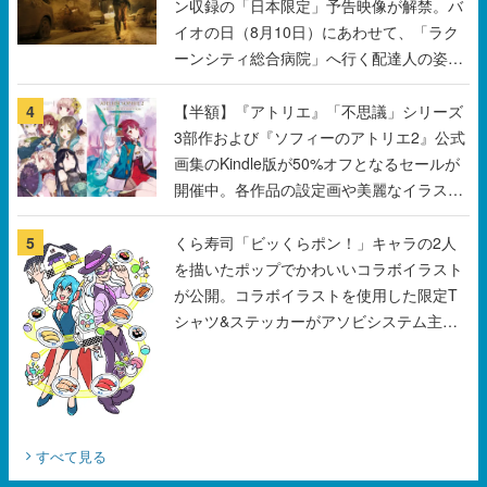
ン収録の「日本限定」予告映像が解禁。バ
イオの日（8月10日）にあわせて、「ラク
ーンシティ総合病院」へ行く配達人の姿が
披露
4
【半額】『アトリエ』「不思議」シリーズ
3部作および『ソフィーのアトリエ2』公式
画集のKindle版が50%オフとなるセールが
開催中。各作品の設定画や美麗なイラスト
の数々をふんだんに収録
5
くら寿司「ビッくらポン！」キャラの2人
を描いたポップでかわいいコラボイラスト
が公開。コラボイラストを使用した限定T
シャツ&ステッカーがアソビシステム主催
「Akaku展」にて販売へ
すべて見る