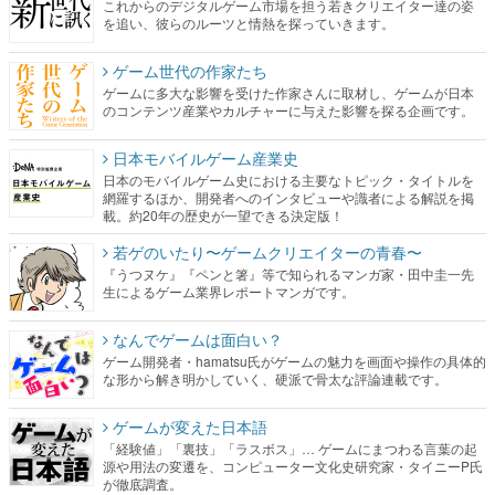
これからのデジタルゲーム市場を担う若きクリエイター達の姿
を追い、彼らのルーツと情熱を探っていきます。
ゲーム世代の作家たち
ゲームに多大な影響を受けた作家さんに取材し、ゲームが日本
のコンテンツ産業やカルチャーに与えた影響を探る企画です。
日本モバイルゲーム産業史
日本のモバイルゲーム史における主要なトピック・タイトルを
網羅するほか、開発者へのインタビューや識者による解説を掲
載。約20年の歴史が一望できる決定版！
若ゲのいたり〜ゲームクリエイターの青春〜
『うつヌケ』『ペンと箸』等で知られるマンガ家・田中圭一先
生によるゲーム業界レポートマンガです。
なんでゲームは面白い？
ゲーム開発者・hamatsu氏がゲームの魅力を画面や操作の具体的
な形から解き明かしていく、硬派で骨太な評論連載です。
ゲームが変えた日本語
「経験値」「裏技」「ラスボス」… ゲームにまつわる言葉の起
源や用法の変遷を、コンピューター文化史研究家・タイニーP氏
が徹底調査。