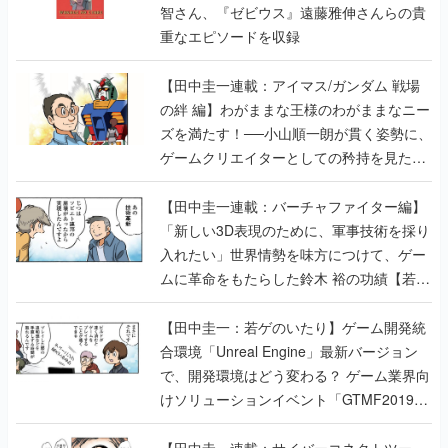
智さん、『ゼビウス』遠藤雅伸さんらの貴
重なエピソードを収録
【田中圭一連載：アイマス/ガンダム 戦場
の絆 編】わがままな王様のわがままなニー
ズを満たす！──小山順一朗が貫く姿勢に、
ゲームクリエイターとしての矜持を見た
【若ゲのいたり最終回】
【田中圭一連載：バーチャファイター編】
「新しい3D表現のために、軍事技術を採り
入れたい」世界情勢を味方につけて、ゲー
ムに革命をもたらした鈴木 裕の功績【若ゲ
のいたり】
【田中圭一：若ゲのいたり】ゲーム開発統
合環境「Unreal Engine」最新バージョン
で、開発環境はどう変わる？ ゲーム業界向
けソリューションイベント「GTMF2019」
に行って、より理解を深めよう【PR】