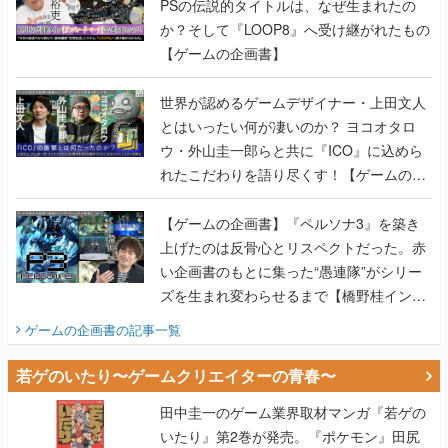
PSの伝説的タイトルは、なぜ生まれたの
か？そして『LOOP8』へ受け継がれたもの
【ゲームの企画書】
世界が認めるゲームデザイナー・上田文人
とはいったい何が凄いのか？ ヨコオタロ
ウ・外山圭一郎らと共に『ICO』に込めら
れたこだわりを語り尽くす！【ゲームの企
画書】
【ゲームの企画書】『ペルソナ3』を築き
上げたのは反骨心とリスペクトだった。赤
い企画書のもとに集った“愚連隊”がシリー
ズを生まれ変わらせるまで【橋野桂インタ
ビュー】
ゲームの企画書
の記事一覧
若ゲのいたり〜ゲームクリエイターの青春〜
田中圭一のゲーム業界取材マンガ『若ゲの
いたり』第2巻が発売。『ポケモン』田尻