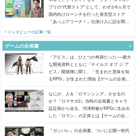
プリの“代替ストア”として、わずか6ヵ月で
国内向けローンチを行った発見型ストア
『あっぷアリーナ！』仕掛け人に話を聞い
てみた
インタビュー
の記事一覧
ゲームの企画書
『アビス』は、ひとつの奇跡だった──膨大
な開発資料とともに『テイルズ オブ ジ ア
ビス』開発陣に聞く、「生まれた意味を知
るRPG」が生まれた理由【ゲームの企画
書】
なにが、人を「ロマンシング」させるの
か？『ロマサガ2』当時の企画書とキャラ
設定画から迫る、河津秋敏がRPGに生み出
した「ロマン」の正体とは【ゲームの企画
書】
『ガンパレ』の企画書、ついに公開━初代