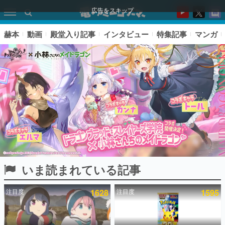
広告をスキップ
赫本
動画
殿堂入り記事
インタビュー
特集記事
マンガ
いま読まれている記事
ピックアップ
注目度
1628
注目度
1595
電ファミのいま読まれている記事ランキング
アプリセール情報