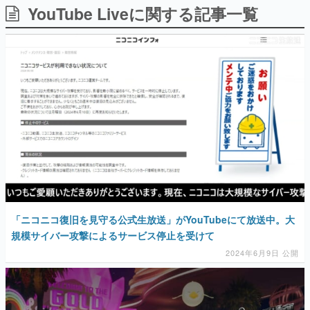
YouTube Liveに関する記事一覧
日本のコンテンツ産業やカルチャーに与えた影響を探る企
画です。
日本モバイルゲーム産業史
日本のモバイルゲーム史における主要なトピック・タイト
ルを網羅するほか、開発者へのインタビューや識者による
解説を掲載。約20年の歴史が一望できる決定版！
若ゲのいたり〜ゲームクリエイターの青春〜
『うつヌケ』『ペンと箸』等で知られるマンガ家・田中圭
一先生によるゲーム業界レポートマンガです。
なんでゲームは面白い？
ゲーム開発者・hamatsu氏がゲームの魅力を画面や操作の
具体的な形から解き明かしていく、硬派で骨太な評論連載
です。
ゲームが変えた日本語
「ニコニコ復旧を見守る公式生放送」がYouTubeにて放送中。大
「経験値」「裏技」「ラスボス」… ゲームにまつわる言葉
の起源や用法の変遷を、コンピューター文化史研究家・タ
規模サイバー攻撃によるサービス停止を受けて
イニーP氏が徹底調査。
2024年6月9日 公開
カテゴリ
特集記事