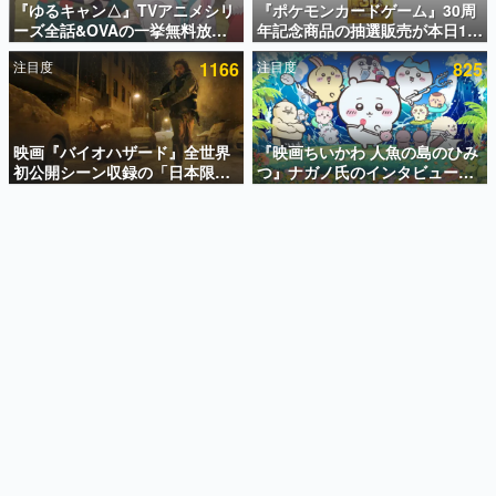
『ゆるキャン△』TVアニメシリ
『ポケモンカードゲーム』30周
ーズ全話&OVAの一挙無料放送
年記念商品の抽選販売が本日12
インタビュー
がABEMAで開催決定。8月11日
時より開始。拡張パック「30th
注目度
1166
注目度
825
「山の日」の午前0時から実施
CELEBRATION」のボックス
連載・特集一覧
に、「プレミアムデッキセット
エーフィ・ブラッキー」
殿堂入り記事
「FUTURISTIC BOX」の計3商
SNS拡散数が数千以上！ ページビュー数万以上！ などな
品
映画『バイオハザード』全世界
『映画ちいかわ 人魚の島のひみ
ど。多くの人々に読まれた、電ファミ渾身の“殿堂入り”記
初公開シーン収録の「日本限
つ』ナガノ氏のインタビューが
事をまとめました。
定」予告映像が解禁。バイオの
解禁。もしまた映画をやれるな
日（8月10日）にあわせて、
ら「島二郎とオデが取っ組み合
ゲームの企画書
「ラクーンシティ総合病院」へ
いの喧嘩をする話」にしたいと
名作ゲームクリエイターの方々に製作時のエピソードをお
聞きし、ヒットする企画（ゲーム）とは何か？を探ってい
行く配達人の姿が披露
回答
きます。
赫本
この物語を解いてはいけない。『赫本』は、〈試験問題〉
の形をした短編ホラー小説集です。
新世代に訊く
これからのデジタルゲーム市場を担う若きクリエイター達
の姿を追い、彼らのルーツと情熱を探っていきます。
ゲーム世代の作家たち
ゲームに多大な影響を受けた作家さんに取材し、ゲームが