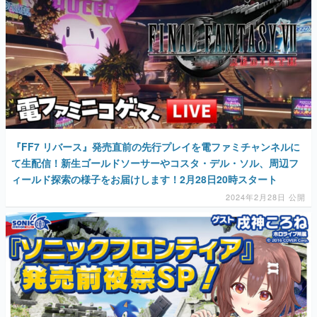
マンガ
女性向け
アプリレビュー
その他
電ファミニコゲーマーとは？
『FF7 リバース』発売直前の先行プレイを電ファミチャンネルに
て生配信！新生ゴールドソーサーやコスタ・デル・ソル、周辺フ
運営：株式会社マレ
ィールド探索の様子をお届けします！2月28日20時スタート
2024年2月28日 公開