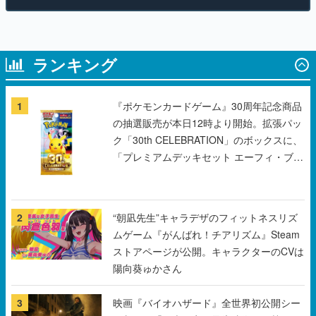
ランキング
1
『ポケモンカードゲーム』30周年記念商品
の抽選販売が本日12時より開始。拡張パッ
ク「30th CELEBRATION」のボックスに、
「プレミアムデッキセット エーフィ・ブラ
ッキー」「FUTURISTIC BOX」の計3商品
2
“朝凪先生”キャラデザのフィットネスリズ
ムゲーム『がんばれ！チアリズム』Steam
ストアページが公開。キャラクターのCVは
陽向葵ゅかさん
3
映画『バイオハザード』全世界初公開シー