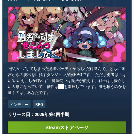
“ぜんめつ”してしまった勇者パーティから1人だけ選んで、ともに迷
宮からの脱出を目指すダンジョン探索RPGです。 ただし勇者は「は
い/いいえ」しか喋れず、魔法使いは魔法が使えず、戦士は可愛らし
い人形になっていて、僧侶は██を崇拝しています。誰を救うのかを
選ぶのは、あなたです。
インディー
RPG
リリース日：2026年第4四半期
Steamストアページ