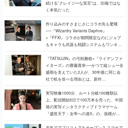
続ける”クレイジーな宣言”は、比喩ではな
く本気だった
作り込みのすさまじさにコラボ先も驚嘆
──『Wizardry Variants Daphne』
×『FFXI』コラボが期間限定なのにジョブ
もキャラも武器も戦闘システムもワンオフ
で作り込まれた理由を両ディレクターに聞
く
『TATSUJIN』の弓削雅稔×『ライデンファ
イターズ』の齋藤貴幸──かつて縦シュー全
盛期を支えていた2人が、30年後に同じ会
社で机を並べる理由とは。新作
『TATSUJIN EXTREME』で初タッグを組
んだレジェンド2人に訊く開発秘話
実写映像1000分、ルート分岐100種類以
上。配信開始5日で100万本を売った、中国
発の実写インタラクティブドラマゲーム
『盛世天下：女帝への道II』の、規模が違
うこだわりをプロデューサーに聞いた
半年でアプリストアをオープン？ スマホア