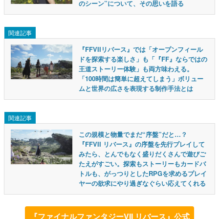
のシーン”について、その思いを語る
関連記事
『FFVIIリバース』では「オープンフィール
ドを探索する楽しさ」も「『FF』ならではの
王道ストーリー体験」も両方味わえる。
「100時間は簡単に超えてしまう」ボリュー
ムと世界の広さを表現する制作手法とは
関連記事
この規模と物量でまだ“序盤”だと…？
『FFVII リバース』の序盤を先行プレイして
みたら、とんでもなく盛りだくさんで遊びご
たえがすごい。探索もストーリーもカードバ
トルも、がっつりとしたRPGを求めるプレイ
ヤーの欲求にやり過ぎなぐらい応えてくれる
『ファイナルファンタジーVII リバース』公式