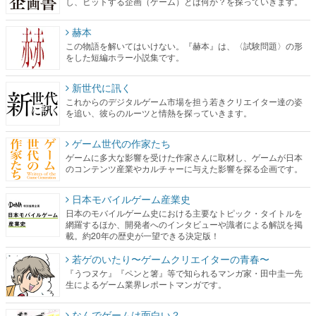
し、ヒットする企画（ゲーム）とは何か？を探っていきます。
赫本
この物語を解いてはいけない。『赫本』は、〈試験問題〉の形
をした短編ホラー小説集です。
新世代に訊く
これからのデジタルゲーム市場を担う若きクリエイター達の姿
を追い、彼らのルーツと情熱を探っていきます。
ゲーム世代の作家たち
ゲームに多大な影響を受けた作家さんに取材し、ゲームが日本
のコンテンツ産業やカルチャーに与えた影響を探る企画です。
日本モバイルゲーム産業史
日本のモバイルゲーム史における主要なトピック・タイトルを
網羅するほか、開発者へのインタビューや識者による解説を掲
載。約20年の歴史が一望できる決定版！
若ゲのいたり〜ゲームクリエイターの青春〜
『うつヌケ』『ペンと箸』等で知られるマンガ家・田中圭一先
生によるゲーム業界レポートマンガです。
なんでゲームは面白い？