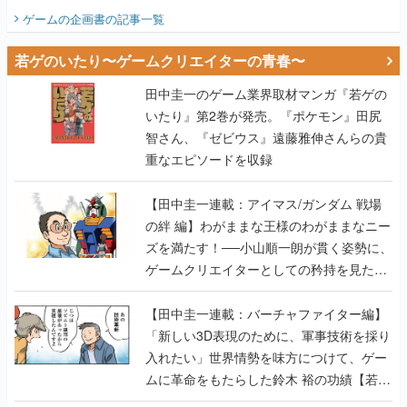
ビュー】
ゲームの企画書
の記事一覧
若ゲのいたり〜ゲームクリエイターの青春〜
田中圭一のゲーム業界取材マンガ『若ゲの
いたり』第2巻が発売。『ポケモン』田尻
智さん、『ゼビウス』遠藤雅伸さんらの貴
重なエピソードを収録
【田中圭一連載：アイマス/ガンダム 戦場
の絆 編】わがままな王様のわがままなニー
ズを満たす！──小山順一朗が貫く姿勢に、
ゲームクリエイターとしての矜持を見た
【若ゲのいたり最終回】
【田中圭一連載：バーチャファイター編】
「新しい3D表現のために、軍事技術を採り
入れたい」世界情勢を味方につけて、ゲー
ムに革命をもたらした鈴木 裕の功績【若ゲ
のいたり】