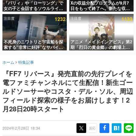
「パリィ」や「ローリング」で
Xの収益分配プログラムが9月7
女の子と会話するソウルライク
日をもって終了へ。新たな収益
インタビュー
恋愛ゲーム『小早川さんはソウ
化制度「Original Content
注目度
1232
注目度
1133
ルライク』無料公開。返事に失
Rewards Program」を発表
連載・特集一覧
敗すると「YOU DIED」
殿堂入り記事
SNS拡散数が数千以上！ ページビュー数万以上！ などな
不死身のニワトリと宇宙船を探
アニメ『メイドインアビス』第2
ど。多くの人々に読まれた、電ファミ渾身の“殿堂入り”記
索する“非常に好評”なサバイバ
期「烈日の黄金郷」の劇場上映
事をまとめました。
ルゲーム『Breathedge』が無
が決定！レグ役・伊瀬茉莉也さ
料で配布中。入手できる期間は8
んらが登壇する舞台挨拶も実施
ゲームの企画書
ホーム
特集記事
月10日まで
名作ゲームクリエイターの方々に製作時のエピソードをお
聞きし、ヒットする企画（ゲーム）とは何か？を探ってい
『FF7 リバース』発売直前の先行プレイを
きます。
電ファミチャンネルにて生配信！新生ゴー
赫本
この物語を解いてはいけない。『赫本』は、〈試験問題〉
ルドソーサーやコスタ・デル・ソル、周辺
の形をした短編ホラー小説集です。
フィールド探索の様子をお届けします！2
月28日20時スタート
新世代に訊く
これからのデジタルゲーム市場を担う若きクリエイター達
の姿を追い、彼らのルーツと情熱を探っていきます。
2024年2月28日 18:34
反応
ゲーム世代の作家たち
ゲームに多大な影響を受けた作家さんに取材し、ゲームが