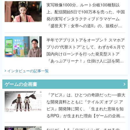
んだレジェンド2人に訊く開発秘話
実写映像1000分、ルート分岐100種類以
上。配信開始5日で100万本を売った、中国
発の実写インタラクティブドラマゲーム
『盛世天下：女帝への道II』の、規模が違
うこだわりをプロデューサーに聞いた
半年でアプリストアをオープン？ スマホア
プリの“代替ストア”として、わずか6ヵ月で
国内向けローンチを行った発見型ストア
『あっぷアリーナ！』仕掛け人に話を聞い
てみた
インタビュー
の記事一覧
ゲームの企画書
『アビス』は、ひとつの奇跡だった──膨大
な開発資料とともに『テイルズ オブ ジ ア
ビス』開発陣に聞く、「生まれた意味を知
るRPG」が生まれた理由【ゲームの企画
書】
なにが、人を「ロマンシング」させるの