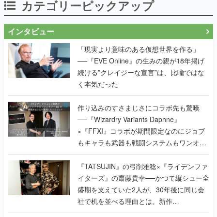
カテゴリーピックアップ
インタビュー
「現実より意味のある仮想世界を作る」
──『EVE Online』の生みの親が18年掲げ
続ける”クレイジーな宣言”は、比喩ではな
く本気だった
作り込みのすさまじさにコラボ先も驚嘆
──『Wizardry Variants Daphne』
×『FFXI』コラボが期間限定なのにジョブ
もキャラも武器も戦闘システムもワンオフ
で作り込まれた理由を両ディレクターに聞
く
『TATSUJIN』の弓削雅稔×『ライデンファ
イターズ』の齋藤貴幸──かつて縦シュー全
盛期を支えていた2人が、30年後に同じ会
社で机を並べる理由とは。新作
『TATSUJIN EXTREME』で初タッグを組