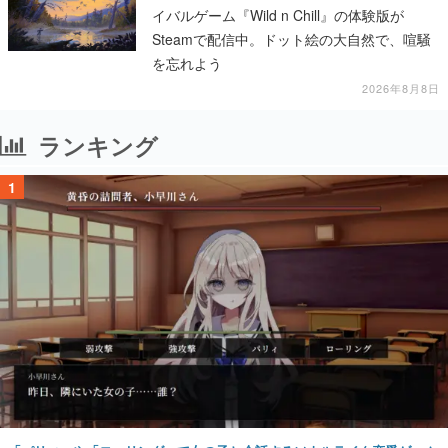
イバルゲーム『Wild n Chill』の体験版が
Steamで配信中。ドット絵の大自然で、喧騒
を忘れよう
2026年8月8日
ランキング
1