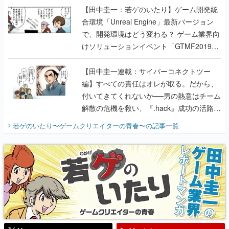
【田中圭一：若ゲのいたり】ゲーム開発統
合環境「Unreal Engine」最新バージョン
で、開発環境はどう変わる？ ゲーム業界向
けソリューションイベント「GTMF2019」
に行って、より理解を深めよう【PR】
【田中圭一連載：サイバーコネクトツー
編】すべての責任はオレが取る。だから、
付いてきてくれないか──男の熱意はチーム
解散の危機を救い、『.hack』成功の活路を
開く。業界の快男児・松山 洋に流れる血は
若ゲのいたり〜ゲームクリエイターの青春〜
の記事一覧
『少年ジャンプ』色だった【若ゲのいた
り】