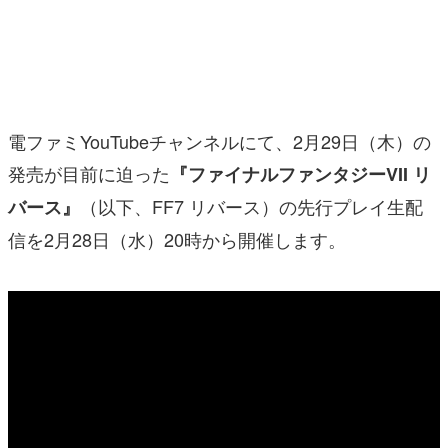
マンガ
女性向け
アプリレビュー
電ファミYouTubeチャンネルにて、2月29日（木）の
その他
発売が目前に迫った
『ファイナルファンタジーVII リ
（以下、FF7 リバース）の先行プレイ生配
バース』
電ファミニコゲーマーとは？
信を2月28日（水）20時から開催します。
運営：株式会社マレ