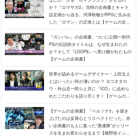
か？『ロマサガ2』当時の企画書とキャラ
設定画から迫る、河津秋敏がRPGに生み出
した「ロマン」の正体とは【ゲームの企画
書】
『ガンパレ』の企画書、ついに公開━初代
PSの伝説的タイトルは、なぜ生まれたの
か？そして『LOOP8』へ受け継がれたもの
【ゲームの企画書】
世界が認めるゲームデザイナー・上田文人
とはいったい何が凄いのか？ ヨコオタロ
ウ・外山圭一郎らと共に『ICO』に込めら
れたこだわりを語り尽くす！【ゲームの企
画書】
【ゲームの企画書】『ペルソナ3』を築き
上げたのは反骨心とリスペクトだった。赤
い企画書のもとに集った“愚連隊”がシリー
ズを生まれ変わらせるまで【橋野桂インタ