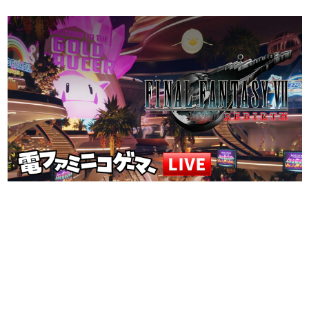
日本のコンテンツ産業やカルチャーに与えた影響を探る企
画です。
日本モバイルゲーム産業史
日本のモバイルゲーム史における主要なトピック・タイト
ルを網羅するほか、開発者へのインタビューや識者による
解説を掲載。約20年の歴史が一望できる決定版！
若ゲのいたり〜ゲームクリエイターの青春〜
『うつヌケ』『ペンと箸』等で知られるマンガ家・田中圭
一先生によるゲーム業界レポートマンガです。
なんでゲームは面白い？
ゲーム開発者・hamatsu氏がゲームの魅力を画面や操作の
具体的な形から解き明かしていく、硬派で骨太な評論連載
です。
ゲームが変えた日本語
「経験値」「裏技」「ラスボス」… ゲームにまつわる言葉
の起源や用法の変遷を、コンピューター文化史研究家・タ
イニーP氏が徹底調査。
カテゴリ
特集記事