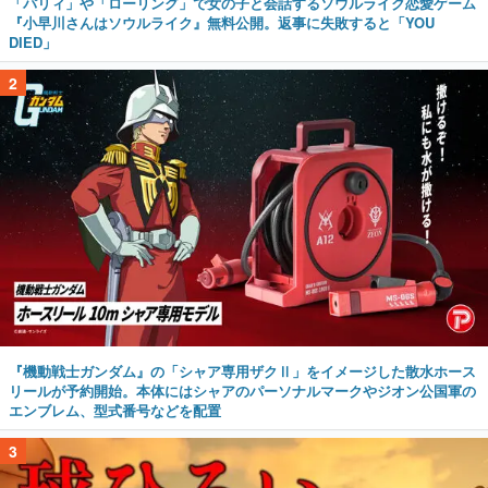
「パリィ」や「ローリング」で女の子と会話するソウルライク恋愛ゲーム
『小早川さんはソウルライク』無料公開。返事に失敗すると「YOU
DIED」
2
『機動戦士ガンダム』の「シャア専用ザクⅡ」をイメージした散水ホース
リールが予約開始。本体にはシャアのパーソナルマークやジオン公国軍の
エンブレム、型式番号などを配置
3