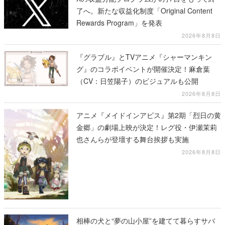
了へ。新たな収益化制度「Original Content
Rewards Program」を発表
2026年8月8日
『グラブル』とTVアニメ『シャーマンキン
グ』のコラボイベントが開催決定！麻倉葉
（CV：日笠陽子）のビジュアルも公開
2026年8月8日
アニメ『メイドインアビス』第2期「烈日の黄
金郷」の劇場上映が決定！レグ役・伊瀬茉莉
也さんらが登壇する舞台挨拶も実施
2026年8月8日
相棒の犬と“夢の山小屋”を建てて暮らすサバ