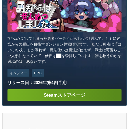
“ぜんめつ”してしまった勇者パーティから1人だけ選んで、ともに迷
宮からの脱出を目指すダンジョン探索RPGです。 ただし勇者は「は
い/いいえ」しか喋れず、魔法使いは魔法が使えず、戦士は可愛らし
い人形になっていて、僧侶は██を崇拝しています。誰を救うのかを
選ぶのは、あなたです。
インディー
RPG
リリース日：2026年第4四半期
Steamストアページ