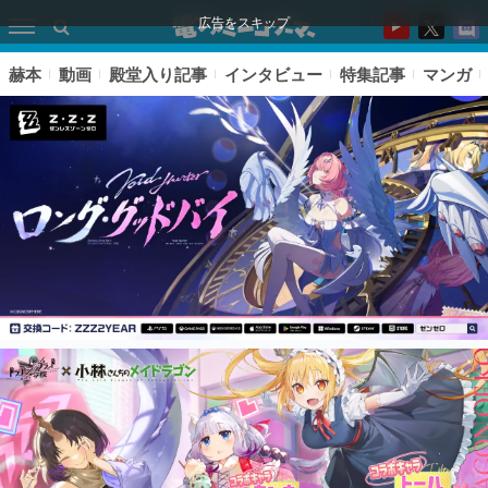
広告をスキップ
赫本
動画
殿堂入り記事
インタビュー
特集記事
マンガ
ピックアップ
電ファミのいま読まれている記事ランキング
アプリセール情報