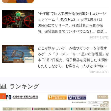
“手作業”で巨大要塞を操る砲撃シミュレーシ
ョンゲーム『IRON NEST』が本日8月7日
Steamにてリリース。弾道計算から砲弾装
填、砲塔旋回までワンオペでこなし、強烈な
一撃をブチかませるロマンある作品
2026年8月7日
どこか懐かしいゲーム機やガラケーを修理す
るゲーム『リ・ストーリー: 思い出修理屋』が
本日8月7日発売。電子機器を分解したり掃除
したりしながら、お客さん一人ひとりの物語
に耳を傾ける
2026年8月7日
ランキング
1