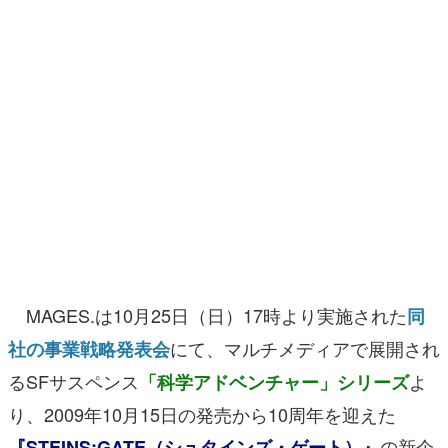
マンガ
女性向け
アプリレビュー
その他
電ファミニコゲーマーとは？
運営：株式会社マレ
MAGES.は10月25日（日）17時より実施された
同
にて、マルチメディアで展開され
社の事業戦略発表会
るSFサスペンス
よ
「科学アドベンチャー」シリーズ
り、2009年10月15日の発売から10周年を迎えた
の新企
『STEINS;GATE（シュタインズ・ゲート）
』