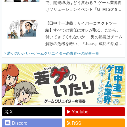
で、開発環境はどう変わる？ ゲーム業界向
けソリューションイベント「GTMF2019」
に行って、より理解を深めよう【PR】
【田中圭一連載：サイバーコネクトツー
編】すべての責任はオレが取る。だから、
付いてきてくれないか──男の熱意はチーム
解散の危機を救い、『.hack』成功の活路を
開く。業界の快男児・松山 洋に流れる血は
若ゲのいたり〜ゲームクリエイターの青春〜
の記事一覧
『少年ジャンプ』色だった【若ゲのいた
り】
X
Youtube
Discord
RSS