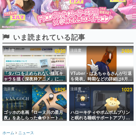
インタビュー
連載・特集一覧
殿堂入り記事
いま読まれている記事
SNS拡散数が数千以上！ ページビュー数万以上！ などな
ど。多くの人々に読まれた、電ファミ渾身の“殿堂入り”記
事をまとめました。
注目度
6930
注目度
2486
ゲームの企画書
名作ゲームクリエイターの方々に製作時のエピソードをお
聞きし、ヒットする企画（ゲーム）とは何か？を探ってい
「タバコを止められない猫耳キ
VTuber・ばあちゃるさんが引退
きます。
ャラを描く深夜枠アニメ」に視
を発表。時期などの詳細は8月9
赫本
聴者の一部から批判意見。違法
日15時からの配信で説明
この物語を解いてはいけない。『赫本』は、〈試験問題〉
注目度
1826
注目度
1023
薬物の使用と思しき描写も含め
の形をした短編ホラー小説集です。
て、BPOが議論を交わす
新世代に訊く
ゴッホの名画『ローヌ川の星月
ハローキティやポムポムプリン
これからのデジタルゲーム市場を担う若きクリエイター達
の姿を追い、彼らのルーツと情熱を探っていきます。
夜』をあしらった傘やトートバ
と眠れる睡眠サポートアプリ
ッグなどが登場。8月7日21時よ
『ゆめたび』が配信中。キャラ
り2日間限定で予約販売
ごとのASMRや目覚ましアラー
ゲーム世代の作家たち
ホーム
ニュース
ムも搭載
ゲームに多大な影響を受けた作家さんに取材し、ゲームが