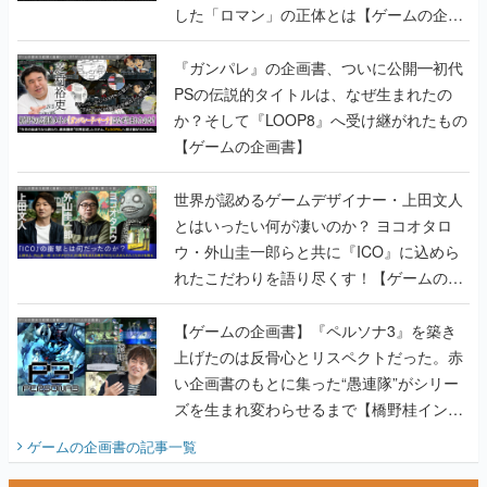
した「ロマン」の正体とは【ゲームの企画
書】
『ガンパレ』の企画書、ついに公開━初代
PSの伝説的タイトルは、なぜ生まれたの
か？そして『LOOP8』へ受け継がれたもの
【ゲームの企画書】
世界が認めるゲームデザイナー・上田文人
とはいったい何が凄いのか？ ヨコオタロ
ウ・外山圭一郎らと共に『ICO』に込めら
れたこだわりを語り尽くす！【ゲームの企
画書】
【ゲームの企画書】『ペルソナ3』を築き
上げたのは反骨心とリスペクトだった。赤
い企画書のもとに集った“愚連隊”がシリー
ズを生まれ変わらせるまで【橋野桂インタ
ビュー】
ゲームの企画書
の記事一覧