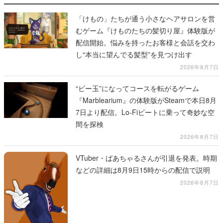
「けもの」たちが通う小さなヘアサロンを営
むゲーム『けものたちの髪切り屋』体験版が
配信開始。悩みを持ったお客様と会話を交わ
し“本当に望んでる髪型”を見つけ出す
2026年8月7日
“ビー玉”になってコースを転がるゲーム
『Marblearium』の体験版がSteamで本日8月
7日より配信。Lo-Fiビートに乗って奇妙な空
間を探検
2026年8月7日
VTuber・ばあちゃるさんが引退を発表。時期
などの詳細は8月9日15時からの配信で説明
2026年8月7日