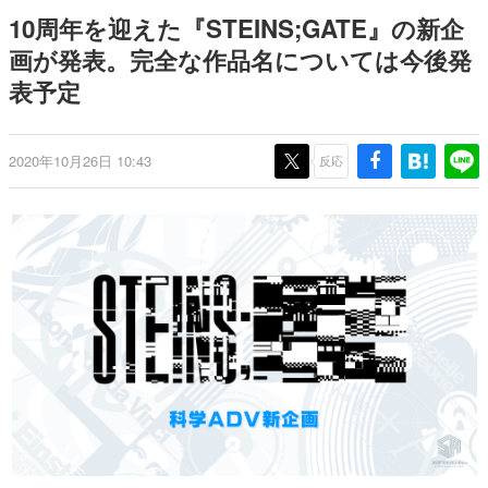
日本のコンテンツ産業やカルチャーに与えた影響を探る企
10周年を迎えた『STEINS;GATE』の新企
画です。
画が発表。完全な作品名については今後発
日本モバイルゲーム産業史
表予定
日本のモバイルゲーム史における主要なトピック・タイト
ルを網羅するほか、開発者へのインタビューや識者による
解説を掲載。約20年の歴史が一望できる決定版！
若ゲのいたり〜ゲームクリエイターの青春〜
2020年10月26日 10:43
反応
『うつヌケ』『ペンと箸』等で知られるマンガ家・田中圭
一先生によるゲーム業界レポートマンガです。
なんでゲームは面白い？
ゲーム開発者・hamatsu氏がゲームの魅力を画面や操作の
具体的な形から解き明かしていく、硬派で骨太な評論連載
です。
ゲームが変えた日本語
「経験値」「裏技」「ラスボス」… ゲームにまつわる言葉
の起源や用法の変遷を、コンピューター文化史研究家・タ
イニーP氏が徹底調査。
カテゴリ
特集記事