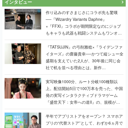
インタビュー
作り込みのすさまじさにコラボ先も驚嘆
──『Wizardry Variants Daphne』
×『FFXI』コラボが期間限定なのにジョブ
もキャラも武器も戦闘システムもワンオフ
で作り込まれた理由を両ディレクターに聞
く
『TATSUJIN』の弓削雅稔×『ライデンファ
イターズ』の齋藤貴幸──かつて縦シュー全
盛期を支えていた2人が、30年後に同じ会
社で机を並べる理由とは。新作
『TATSUJIN EXTREME』で初タッグを組
んだレジェンド2人に訊く開発秘話
実写映像1000分、ルート分岐100種類以
上。配信開始5日で100万本を売った、中国
発の実写インタラクティブドラマゲーム
『盛世天下：女帝への道II』の、規模が違
うこだわりをプロデューサーに聞いた
半年でアプリストアをオープン？ スマホア
プリの“代替ストア”として、わずか6ヵ月で