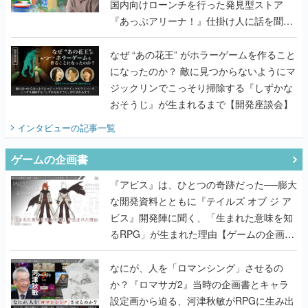
国内向けローンチを行った発見型ストア
『あっぷアリーナ！』仕掛け人に話を聞い
てみた
なぜ “あの花王” がホラーゲームを作ること
になったのか？ 敵に見つからないようにマ
ジックリンでこっそり掃除する『しずかな
おそうじ』が生まれるまで【開発座談会】
インタビュー
の記事一覧
ゲームの企画書
『アビス』は、ひとつの奇跡だった──膨大
な開発資料とともに『テイルズ オブ ジ ア
ビス』開発陣に聞く、「生まれた意味を知
るRPG」が生まれた理由【ゲームの企画
書】
なにが、人を「ロマンシング」させるの
か？『ロマサガ2』当時の企画書とキャラ
設定画から迫る、河津秋敏がRPGに生み出