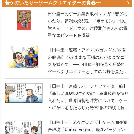
若ゲのいたり〜ゲームクリエイターの青春〜
田中圭一のゲーム業界取材マンガ『若ゲの
いたり』第2巻が発売。『ポケモン』田尻
智さん、『ゼビウス』遠藤雅伸さんらの貴
重なエピソードを収録
【田中圭一連載：アイマス/ガンダム 戦場
の絆 編】わがままな王様のわがままなニー
ズを満たす！──小山順一朗が貫く姿勢に、
ゲームクリエイターとしての矜持を見た
【若ゲのいたり最終回】
【田中圭一連載：バーチャファイター編】
「新しい3D表現のために、軍事技術を採り
入れたい」世界情勢を味方につけて、ゲー
ムに革命をもたらした鈴木 裕の功績【若ゲ
のいたり】
【田中圭一：若ゲのいたり】ゲーム開発統
合環境「Unreal Engine」最新バージョン