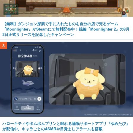
【無料】ダンジョン探索で手に入れたものを自分の店で売るゲーム
『Moonlighter』がSteamにて無料配布中！続編『Moonlighter 2』の9月
2日正式リリースを記念したキャンペーン
3
ハローキティやポムポムプリンと眠れる睡眠サポートアプリ『ゆめたび』
が配信中。キャラごとのASMRや目覚ましアラームも搭載