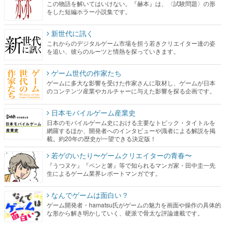
この物語を解いてはいけない。『赫本』は、〈試験問題〉の形
をした短編ホラー小説集です。
新世代に訊く
これからのデジタルゲーム市場を担う若きクリエイター達の姿
を追い、彼らのルーツと情熱を探っていきます。
ゲーム世代の作家たち
ゲームに多大な影響を受けた作家さんに取材し、ゲームが日本
のコンテンツ産業やカルチャーに与えた影響を探る企画です。
日本モバイルゲーム産業史
日本のモバイルゲーム史における主要なトピック・タイトルを
網羅するほか、開発者へのインタビューや識者による解説を掲
載。約20年の歴史が一望できる決定版！
若ゲのいたり〜ゲームクリエイターの青春〜
『うつヌケ』『ペンと箸』等で知られるマンガ家・田中圭一先
生によるゲーム業界レポートマンガです。
なんでゲームは面白い？
ゲーム開発者・hamatsu氏がゲームの魅力を画面や操作の具体的
な形から解き明かしていく、硬派で骨太な評論連載です。