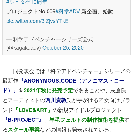
#シュタゲ10周年
プロジェクトNo.009
#科学ADV
新企画、始動――
pic.twitter.com/3iZjvsYTkE
— 科学アドベンチャーシリーズ公式
(@kagakuadv)
October 25, 2020
同発表会では「科学アドベンチャー」シリーズの
最新作
『ANONYMOUS;CODE（アノニマス・コー
を
であることや、志倉氏
ド）』
2021年秋に発売予定
とアーティストの
氏が手がける乙女向けブラ
西川貴教
ンド
の新規アイドルプロジェクト
「LOVE&ART」
、
す
『B-PROJECT』
羊毛フェルトの制作技術を提供
る
などの情報も発表されている。
スクール事業