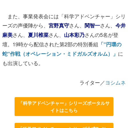
また、事業発表会には「科学アドベンチャー」シリ
ーズの声優陣から、
さん、
さん、
宮野真守
関智一
今井
さん、
さん、
さんの5名が登
麻美
夏川椎菜
山本彩乃
壇。19時から配信された第2部の特別番組
「”円環の
に
蛇”作戦（オペレーション・ミドガルズオルム）」
も出演している。
ライター／
ヨシムネ
「科学アドベンチャー」シリーズポータルサ
イトはこちら