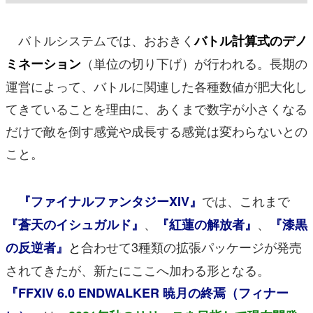
バトルシステムでは、おおきく
バトル計算式のデノ
（単位の切り下げ）が行われる。長期の
ミネーション
運営によって、バトルに関連した各種数値が肥大化し
てきていることを理由に、あくまで数字が小さくなる
だけで敵を倒す感覚や成長する感覚は変わらないとの
こと。
では、これまで
『ファイナルファンタジーXIV』
、
、
『蒼天のイシュガルド』
『紅蓮の解放者』
『漆黒
と
合わせて3種類の拡張パッケージが発売
の反逆者』
されてきたが、新たにここへ加わる形となる。
『FFXIV 6.0 ENDWALKER 暁月の終焉（フィナー