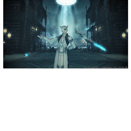
日本のコンテンツ産業やカルチャーに与えた影響を探る企
画です。
日本モバイルゲーム産業史
日本のモバイルゲーム史における主要なトピック・タイト
ルを網羅するほか、開発者へのインタビューや識者による
解説を掲載。約20年の歴史が一望できる決定版！
若ゲのいたり〜ゲームクリエイターの青春〜
『うつヌケ』『ペンと箸』等で知られるマンガ家・田中圭
一先生によるゲーム業界レポートマンガです。
なんでゲームは面白い？
ゲーム開発者・hamatsu氏がゲームの魅力を画面や操作の
具体的な形から解き明かしていく、硬派で骨太な評論連載
です。
ゲームが変えた日本語
「経験値」「裏技」「ラスボス」… ゲームにまつわる言葉
の起源や用法の変遷を、コンピューター文化史研究家・タ
イニーP氏が徹底調査。
カテゴリ
特集記事