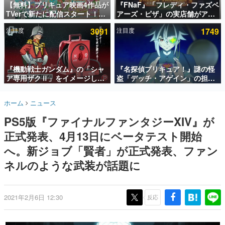
【無料】プリキュア映画4作品が
『FNaF』「フレディ・ファズベ
TVerで新たに配信スタート！な
アーズ・ピザ」の実店舗がアメ
インタビュー
んと2018年～2024年の映画ほぼ
リカの商業施設「American
注目度
3091
注目度
1749
すべてが見放題に、ぶっちゃけ
Dream」に2027年オープン！
連載・特集一覧
ありえないラインナップ
ScottGamesとの共同開発、食
事だけでなくステージショーや
殿堂入り記事
没入型のホラー体験も楽しめる
SNS拡散数が数千以上！ ページビュー数万以上！ などな
『機動戦士ガンダム』の「シャ
『名探偵プリキュア！』謎の怪
ど。多くの人々に読まれた、電ファミ渾身の“殿堂入り”記
ア専用ザクⅡ」をイメージした
盗「デッチ・アゲイン」の担当
事をまとめました。
散水ホースリールが予約開始。
キャストは天﨑滉平さんと判
本体にはシャアのパーソナルマ
明。『Re:ゼロから始める異世
ゲームの企画書
ホーム
ニュース
ークやジオン公国軍のエンブレ
界生活』オットー役、『ヒプノ
名作ゲームクリエイターの方々に製作時のエピソードをお
聞きし、ヒットする企画（ゲーム）とは何か？を探ってい
ム、型式番号などを配置
シスマイク』山田三郎役など
PS5版『ファイナルファンタジーXIV』が
きます。
正式発表、4月13日にベータテスト開始
赫本
この物語を解いてはいけない。『赫本』は、〈試験問題〉
へ。新ジョブ「賢者」が正式発表、ファン
の形をした短編ホラー小説集です。
ネルのような武装が話題に
新世代に訊く
これからのデジタルゲーム市場を担う若きクリエイター達
の姿を追い、彼らのルーツと情熱を探っていきます。
2021年2月6日 12:30
反応
ゲーム世代の作家たち
ゲームに多大な影響を受けた作家さんに取材し、ゲームが