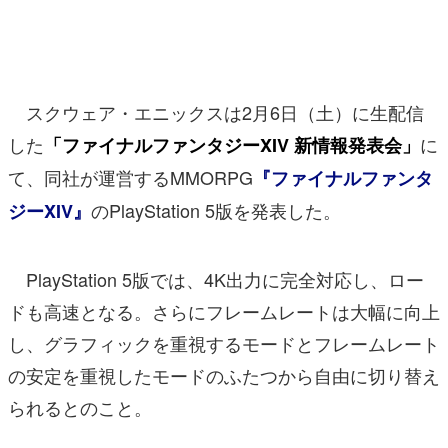
マンガ
女性向け
スクウェア・エニックスは2月6日（土）に生配信
アプリレビュー
した
に
「ファイナルファンタジーXIV 新情報発表会」
その他
て、同社が運営するMMORPG
『ファイナルファンタ
電ファミニコゲーマーとは？
のPlayStation 5版を発表した。
ジーXIV』
運営：株式会社マレ
PlayStation 5版では、4K出力に完全対応し、ロー
ドも高速となる。さらにフレームレートは大幅に向上
し、グラフィックを重視するモードとフレームレート
の安定を重視したモードのふたつから自由に切り替え
られるとのこと。