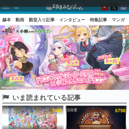
広告をスキップ
赫本
動画
殿堂入り記事
インタビュー
特集記事
マンガ
いま読まれている記事
ピックアップ
注目度
7898
注目度
6798
電ファミのいま読まれている記事ランキング
アプリセール情報