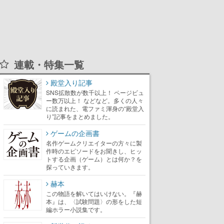
連載・特集一覧
殿堂入り記事
SNS拡散数が数千以上！ ページビュ
ー数万以上！ などなど。多くの人々
に読まれた、電ファミ渾身の“殿堂入
り”記事をまとめました。
ゲームの企画書
名作ゲームクリエイターの方々に製
作時のエピソードをお聞きし、ヒッ
トする企画（ゲーム）とは何か？を
探っていきます。
赫本
この物語を解いてはいけない。『赫
本』は、〈試験問題〉の形をした短
編ホラー小説集です。