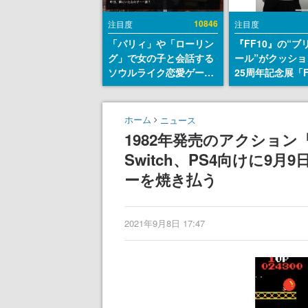
10846
注目度
注目度
「パリィ」や「ローリン
『FF10』の“ブ
グ」で女の子と会話する
ール”がクッショ
ソウルライク恋愛ゲーム
25周年記念展「F
『小早川さんはソウルラ
FANTASY X MU
イク』無料公開。返事に
幻光の記憶-」の
失敗すると「YOU
報が一部公開
ホーム
ニュース
DIED」
1982年発売のアクション『
Switch、PS4向けに
ーを焼き払う
2021年9月8日 17:47