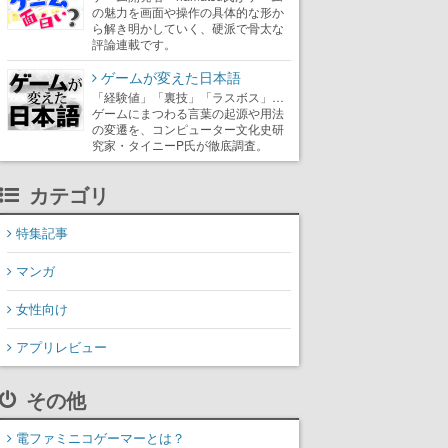
の魅力を画面や操作の具体的な形か
ら解き明かしていく、硬派で骨太な
評論連載です。
ゲームが変えた日本語
「経験値」「裏技」「ラスボス」…
ゲームにまつわる言葉の起源や用法
の変遷を、コンピューター文化史研
究家・タイニーP氏が徹底調査。
カテゴリ
特集記事
マンガ
女性向け
アプリレビュー
その他
電ファミニコゲーマーとは？