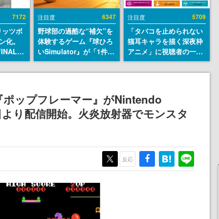
7172
6347
5709
注目度
注目度
リッツボ
野球部の過酷な“補欠”を
「タバコを止められない
ン化。
体験するゲーム『球ひろ
猫耳キャラを描く深夜枠
INAL
いSimulator』が「1件」
アニメ」に視聴者の一部
SEUM-
のウィッシュリストをも
から批判意見。違法薬物
グッズ情
とにチェコ語に対応し
の使用と思しき描写も含
SNSで話題に。『キング
めて、BPOが議論を交わ
ダム・カム』開発元やチ
す
ポップフレーマー』がNintendo
ェコのプロ野球選手から
9月9日より配信開始。火炎放射器でモンスタ
称賛の声
反応