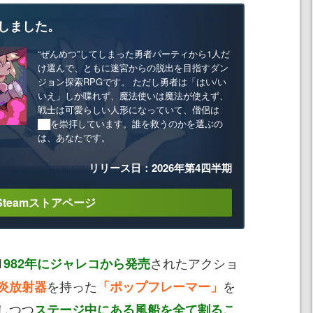
しました。
“ぜんめつ”してしまった勇者パーティから1人だ
け選んで、ともに迷宮からの脱出を目指すダン
ジョン探索RPGです。 ただし勇者は「はい/い
いえ」しか喋れず、魔法使いは魔法が使えず、
戦士は可愛らしい人形になっていて、僧侶は
██を崇拝しています。誰を救うのかを選ぶの
は、あなたです。
リリース日：2026年第4四半期
Steamストアページ
1
されたアクショ
982年にジャレコから発売
を持った
を
炎放射器
「ポップフレーマー」
しつつ
ステージ中にある風船を全て割るこ