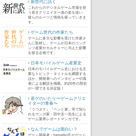
新世代に訊く
これからのデジタルゲーム市場を担
う若きクリエイター達の姿を追い、
彼らのルーツと情熱を探っていきま
す。
ゲーム世代の作家たち
ゲームに多大な影響を受けた作家さ
んに取材し、ゲームが日本のコンテ
ンツ産業やカルチャーに与えた影響
を探る企画です。
日本モバイルゲーム産業史
日本のモバイルゲーム史における主
要なトピック・タイトルを網羅する
ほか、開発者へのインタビューや識
者による解説を掲載。約20年の歴史
が一望できる決定版！
若ゲのいたり〜ゲームクリエ
イターの青春〜
『うつヌケ』『ペンと箸』等で知ら
れるマンガ家・田中圭一先生による
ゲーム業界レポートマンガです。
なんでゲームは面白い？
ゲーム開発者・hamatsu氏がゲーム