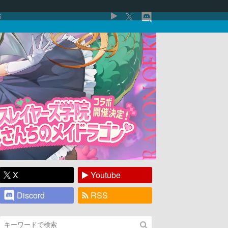
5
X
Youtube
Discord
RSS