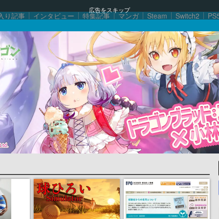
広告をスキップ
入り記事
インタビュー
特集記事
マンガ
Steam
Switch2
PS