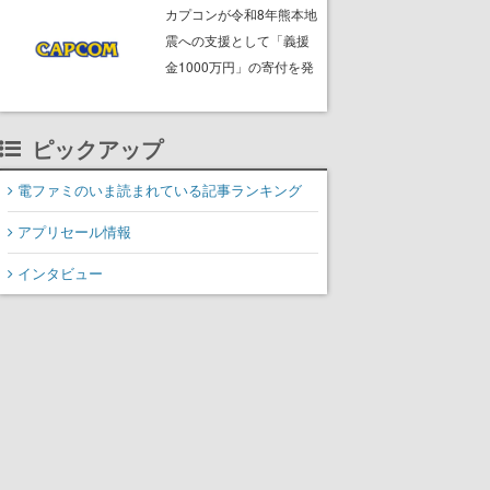
ームフリーク・大森滋氏
カプコンが令和8年熊本地
が開発秘話を語る動画が
震への支援として「義援
ゲームフリーク公式
金1000万円」の寄付を発
YouTubeで公開中
表
ピックアップ
電ファミのいま読まれている記事ランキング
アプリセール情報
インタビュー