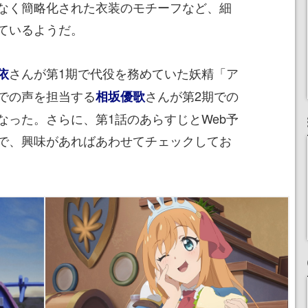
なく簡略化された衣装のモチーフなど、細
ているようだ。
さんが第1期で代役を務めていた妖精「ア
依
での声を担当する
さんが第2期での
相坂優歌
なった。さらに、第1話のあらすじとWeb予
で、興味があればあわせてチェックしてお