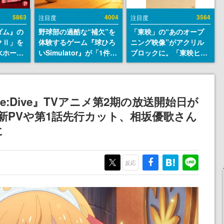
5863
4004
3564
注目度
注目度
ダム』の
野球部の過酷な“補欠”を
「東映」の“あのオープ
クⅡ」を
体験するゲーム『球ひろ
ニング映像”がアクリル
水ホース
いSimulator』が「1件」
ブロックに。「東映ヒス
始。本体
のウィッシュリストをも
トリカル グッズコレクシ
ーソナル
とにチェコ語に対応し
ョン」が8月下旬より発
公国軍の
SNSで話題に。『キング
売
式番号な
ダム・カム』開発元やチ
:Dive』TVアニメ第2期の放送開始日が
ェコのプロ野球選手から
。最新PVや第1話先行カット、相坂優歌さん
称賛の声
に
反応