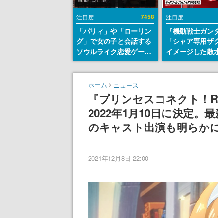
7458
注目度
注目度
「パリィ」や「ローリン
『機動戦士ガン
グ」で女の子と会話する
「シャア専用ザ
ソウルライク恋愛ゲーム
イメージした散
『小早川さんはソウルラ
リールが予約開
イク』無料公開。返事に
にはシャアのパ
失敗すると「YOU
マークやジオン
ホーム
ニュース
DIED」
エンブレム、型
『プリンセスコネクト！Re
どを配置
2022年1月10日に決定
のキャスト出演も明らか
2021年12月8日 22:00