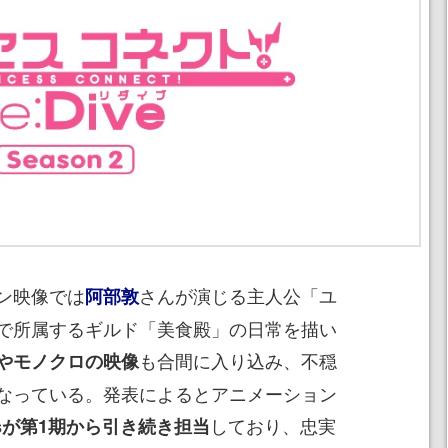
ン映像では
さんが演じる主人公「ユ
阿部敦
で所属するギルド「美食殿」の日常を描い
も合間に入り込み、不穏
やモノクロの映像
なっている。発表によるとアニメーション
しており、忠実
uresが第1期から引き続き担当