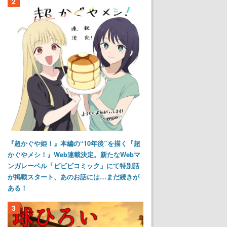
2
『超かぐや姫！』本編の“10年後”を描く『超
かぐやメシ！』Web連載決定。新たなWebマ
ンガレーベル「ビビビコミック」にて特別話
が掲載スタート、あのお話には…まだ続きが
ある！
3