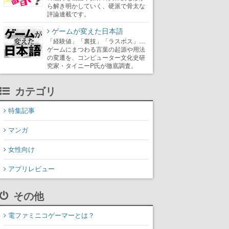
ら解き明かしていく、硬派で骨太な
評論連載です。
ゲームが変えた日本語
「経験値」「裏技」「ラスボス」…
ゲームにまつわる言葉の起源や用法
の変遷を、コンピューター文化史研
究家・タイニーP氏が徹底調査。
カテゴリ
特集記事
マンガ
女性向け
アプリレビュー
その他
電ファミニコゲーマーとは？