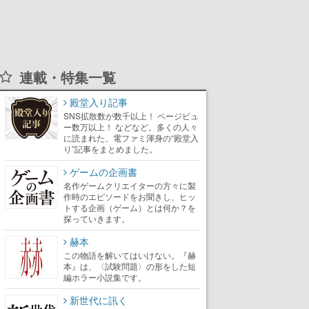
連載・特集一覧
殿堂入り記事
SNS拡散数が数千以上！ ページビュ
ー数万以上！ などなど。多くの人々
に読まれた、電ファミ渾身の“殿堂入
り”記事をまとめました。
ゲームの企画書
名作ゲームクリエイターの方々に製
作時のエピソードをお聞きし、ヒッ
トする企画（ゲーム）とは何か？を
探っていきます。
赫本
この物語を解いてはいけない。『赫
本』は、〈試験問題〉の形をした短
編ホラー小説集です。
新世代に訊く