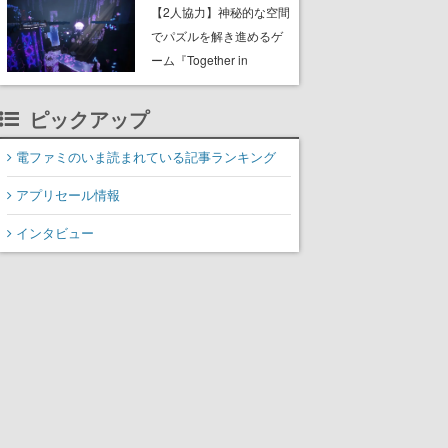
ャッチコピーは「三度の
【2人協力】神秘的な空間
飯より靴を舐めよう」と
でパズルを解き進めるゲ
前のめり。公式アカウン
ーム『Together in
トも開設され、2026年リ
Forgotten Lands』が本日
リースに向けて開発中
8月8日Steamでリリー
ピックアップ
ス。時に忘れ去られた世
界の古代洞窟を舞台に、4
電ファミのいま読まれている記事ランキング
つのバイオームを探索し
アプリセール情報
ながら脱出を目指す
インタビュー