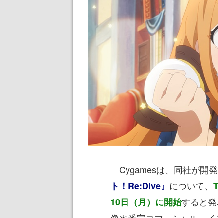
Cygamesは、同社が開
について、
ト！Re:Dive』
すると発
10日（月）に開始
像や番宣コマーシャル、イ