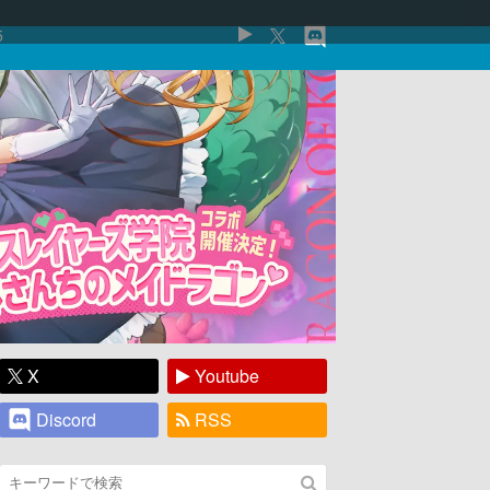
5
X
Youtube
Discord
RSS