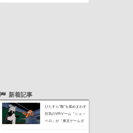
新着記事
ひたすら“靴”を舐めまわす
狂気のVRゲーム『シュ～
ペロ』が「東京ゲームダ
ンジョン」に展示中。キ