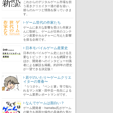
これからのデジタルゲーム市場を担
う若きクリエイター達の姿を追い、
彼らのルーツと情熱を探っていきま
す。
ゲーム世代の作家たち
ゲームに多大な影響を受けた作家さ
んに取材し、ゲームが日本のコンテ
ンツ産業やカルチャーに与えた影響
を探る企画です。
日本モバイルゲーム産業史
日本のモバイルゲーム史における主
要なトピック・タイトルを網羅する
ほか、開発者へのインタビューや識
者による解説を掲載。約20年の歴史
が一望できる決定版！
若ゲのいたり〜ゲームクリエ
イターの青春〜
『うつヌケ』『ペンと箸』等で知ら
れるマンガ家・田中圭一先生による
ゲーム業界レポートマンガです。
なんでゲームは面白い？
ゲーム開発者・hamatsu氏がゲーム
の魅力を画面や操作の具体的な形か