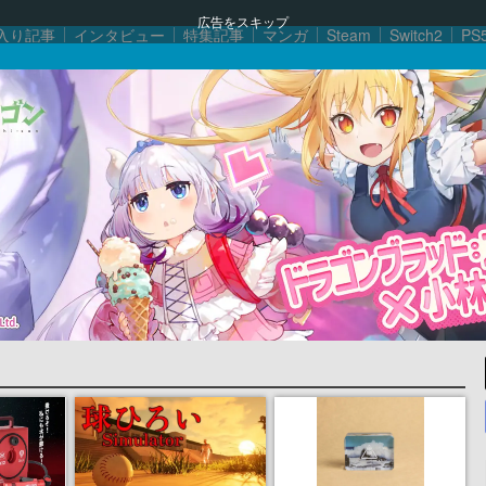
広告をスキップ
入り記事
インタビュー
特集記事
マンガ
Steam
Switch2
PS