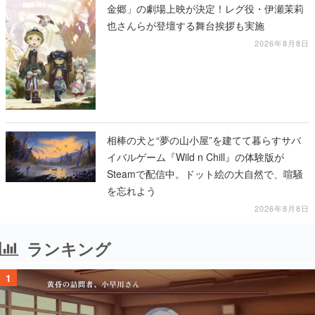
金郷」の劇場上映が決定！レグ役・伊瀬茉莉
也さんらが登壇する舞台挨拶も実施
2026年8月8日
相棒の犬と“夢の山小屋”を建てて暮らすサバ
イバルゲーム『Wild n Chill』の体験版が
Steamで配信中。ドット絵の大自然で、喧騒
を忘れよう
2026年8月8日
ランキング
1