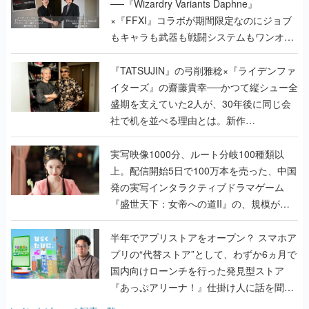
──『Wizardry Variants Daphne』
×『FFXI』コラボが期間限定なのにジョブ
もキャラも武器も戦闘システムもワンオフ
で作り込まれた理由を両ディレクターに聞
く
『TATSUJIN』の弓削雅稔×『ライデンファ
イターズ』の齋藤貴幸──かつて縦シュー全
盛期を支えていた2人が、30年後に同じ会
社で机を並べる理由とは。新作
『TATSUJIN EXTREME』で初タッグを組
んだレジェンド2人に訊く開発秘話
実写映像1000分、ルート分岐100種類以
上。配信開始5日で100万本を売った、中国
発の実写インタラクティブドラマゲーム
『盛世天下：女帝への道II』の、規模が違
うこだわりをプロデューサーに聞いた
半年でアプリストアをオープン？ スマホア
プリの“代替ストア”として、わずか6ヵ月で
国内向けローンチを行った発見型ストア
『あっぷアリーナ！』仕掛け人に話を聞い
てみた