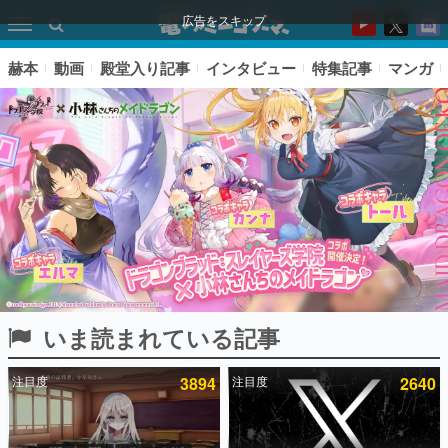
広告をスキップ
赫本
動画
殿堂入り記事
インタビュー
特集記事
マンガ
いま読まれている記事
ピックアップ
注目度
3894
注目度
2640
電ファミのいま読まれている記事ランキング
アプリセール情報