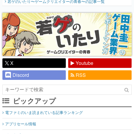
若ゲのいたり〜ゲームクリエイターの青春〜
の記事一覧
『少年ジャンプ』色だった【若ゲのいた
り】
X
Youtube
Discord
RSS
ピックアップ
電ファミのいま読まれている記事ランキング
アプリセール情報