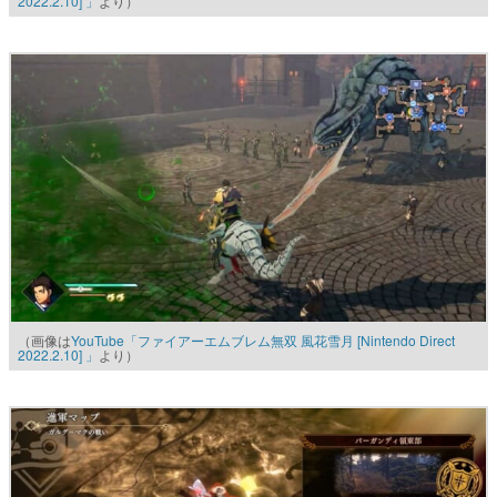
2022.2.10] 」
より）
（画像は
YouTube「ファイアーエムブレム無双 風花雪月 [Nintendo Direct
2022.2.10] 」
より）