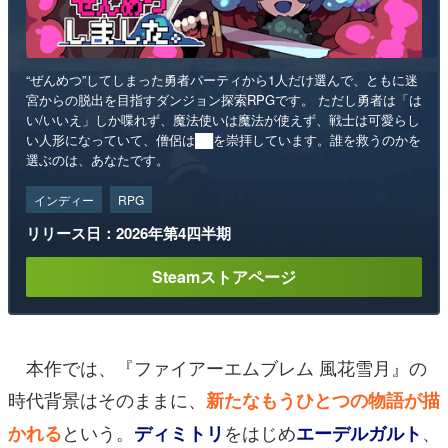
“ぜんめつ”してしまった勇者パーティから1人だけ選んで、ともに迷
宮からの脱出を目指すダンジョン探索RPGです。 ただし勇者は「は
い/いいえ」しか喋れず、魔法使いは魔法が使えず、戦士は可愛らし
い人形になっていて、僧侶は██を崇拝しています。誰を救うのかを
選ぶのは、あなたです。
インディー
RPG
リリース日：2026年第4四半期
Steamストアページ
本作では、『ファイアーエムブレム 風花雪月』の
時代背景はそのままに、
新たなもうひとつの物語が描
という。
をはじめ
、
かれる
ディミトリ
エーデルガルト