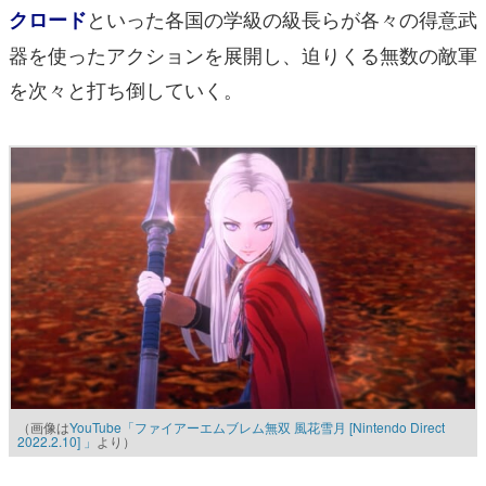
といった各国の学級の級長らが各々の得意武
クロード
器を使ったアクションを展開し、迫りくる無数の敵軍
を次々と打ち倒していく。
（画像は
YouTube「ファイアーエムブレム無双 風花雪月 [Nintendo Direct
2022.2.10] 」
より）