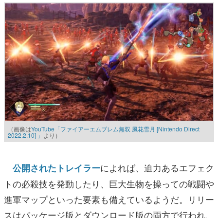
（画像は
YouTube「ファイアーエムブレム無双 風花雪月 [Nintendo Direct
2022.2.10] 」
より）
によれば、迫力あるエフェク
公開されたトレイラー
トの必殺技を発動したり、巨大生物を操っての戦闘や
進軍マップといった要素も備えているようだ。リリー
スはパッケージ版とダウンロード版の両方で行われ、