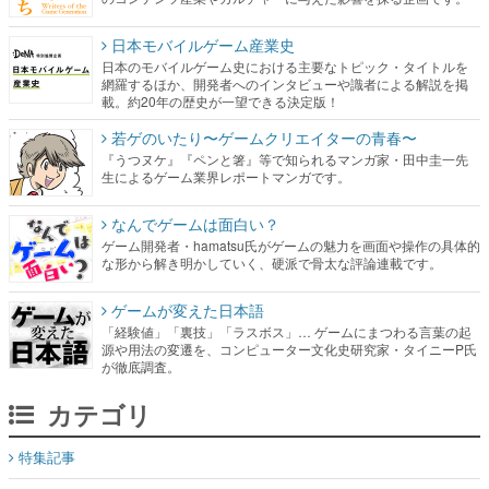
日本モバイルゲーム産業史
日本のモバイルゲーム史における主要なトピック・タイトルを
網羅するほか、開発者へのインタビューや識者による解説を掲
載。約20年の歴史が一望できる決定版！
若ゲのいたり〜ゲームクリエイターの青春〜
『うつヌケ』『ペンと箸』等で知られるマンガ家・田中圭一先
生によるゲーム業界レポートマンガです。
なんでゲームは面白い？
ゲーム開発者・hamatsu氏がゲームの魅力を画面や操作の具体的
な形から解き明かしていく、硬派で骨太な評論連載です。
ゲームが変えた日本語
「経験値」「裏技」「ラスボス」… ゲームにまつわる言葉の起
源や用法の変遷を、コンピューター文化史研究家・タイニーP氏
が徹底調査。
カテゴリ
特集記事