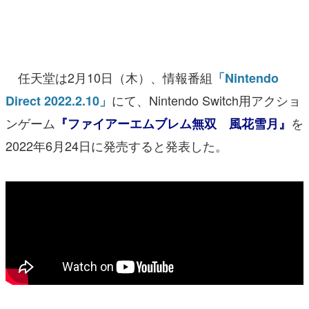
マンガ
女性向け
任天堂は2月10日（木）、情報番組
「Nintendo
アプリレビュー
にて、Nintendo Switch用アクショ
Direct 2022.2.10」
その他
ンゲーム
を
『ファイアーエムブレム無双 風花雪月』
電ファミニコゲーマーとは？
2022年6月24日に発売すると発表した。
運営：株式会社マレ