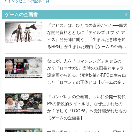
インタビュー
の記事一覧
ゲームの企画書
『アビス』は、ひとつの奇跡だった──膨大
な開発資料とともに『テイルズ オブ ジ ア
ビス』開発陣に聞く、「生まれた意味を知
るRPG」が生まれた理由【ゲームの企画
書】
なにが、人を「ロマンシング」させるの
か？『ロマサガ2』当時の企画書とキャラ
設定画から迫る、河津秋敏がRPGに生み出
した「ロマン」の正体とは【ゲームの企画
書】
『ガンパレ』の企画書、ついに公開━初代
PSの伝説的タイトルは、なぜ生まれたの
か？そして『LOOP8』へ受け継がれたもの
【ゲームの企画書】