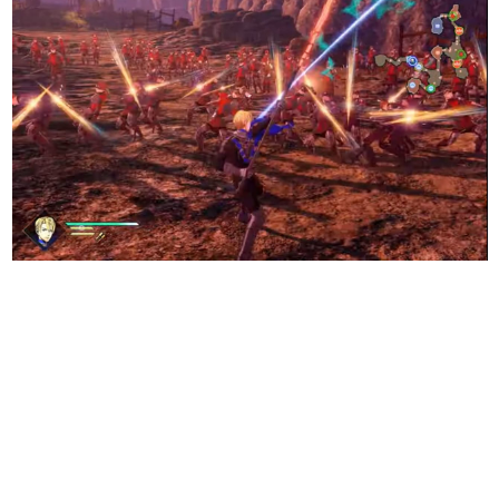
日本のコンテンツ産業やカルチャーに与えた影響を探る企
画です。
日本モバイルゲーム産業史
日本のモバイルゲーム史における主要なトピック・タイト
ルを網羅するほか、開発者へのインタビューや識者による
解説を掲載。約20年の歴史が一望できる決定版！
若ゲのいたり〜ゲームクリエイターの青春〜
『うつヌケ』『ペンと箸』等で知られるマンガ家・田中圭
一先生によるゲーム業界レポートマンガです。
なんでゲームは面白い？
ゲーム開発者・hamatsu氏がゲームの魅力を画面や操作の
具体的な形から解き明かしていく、硬派で骨太な評論連載
です。
ゲームが変えた日本語
「経験値」「裏技」「ラスボス」… ゲームにまつわる言葉
の起源や用法の変遷を、コンピューター文化史研究家・タ
イニーP氏が徹底調査。
カテゴリ
特集記事