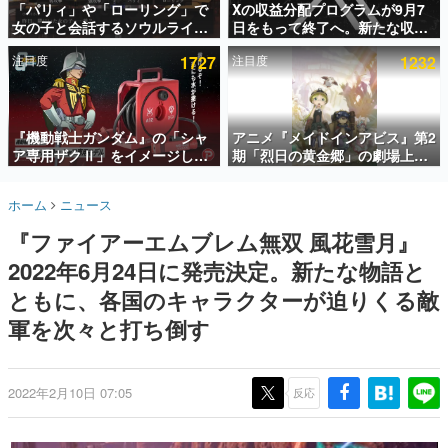
「パリィ」や「ローリング」で
Xの収益分配プログラムが9月7
女の子と会話するソウルライク
日をもって終了へ。新たな収益
インタビュー
恋愛ゲーム『小早川さんはソウ
化制度「Original Content
注目度
1727
注目度
1232
ルライク』無料公開。返事に失
Rewards Program」を発表
連載・特集一覧
敗すると「YOU DIED」
殿堂入り記事
SNS拡散数が数千以上！ ページビュー数万以上！ などな
『機動戦士ガンダム』の「シャ
アニメ『メイドインアビス』第2
ど。多くの人々に読まれた、電ファミ渾身の“殿堂入り”記
ア専用ザクⅡ」をイメージした
期「烈日の黄金郷」の劇場上映
事をまとめました。
散水ホースリールが予約開始。
が決定！レグ役・伊瀬茉莉也さ
本体にはシャアのパーソナルマ
んらが登壇する舞台挨拶も実施
ゲームの企画書
ホーム
ニュース
ークやジオン公国軍のエンブレ
名作ゲームクリエイターの方々に製作時のエピソードをお
聞きし、ヒットする企画（ゲーム）とは何か？を探ってい
ム、型式番号などを配置
『ファイアーエムブレム無双 風花雪月』
きます。
2022年6月24日に発売決定。新たな物語と
赫本
この物語を解いてはいけない。『赫本』は、〈試験問題〉
ともに、各国のキャラクターが迫りくる敵
の形をした短編ホラー小説集です。
軍を次々と打ち倒す
新世代に訊く
これからのデジタルゲーム市場を担う若きクリエイター達
の姿を追い、彼らのルーツと情熱を探っていきます。
2022年2月10日 07:05
反応
ゲーム世代の作家たち
ゲームに多大な影響を受けた作家さんに取材し、ゲームが