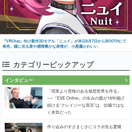
『VRChat』向け新作3Dモデル「ニュイ」が本日8月7日からBOOTHにて
発売。瞳に光る星や感情豊かな表情が、小悪魔かわいい
カテゴリーピックアップ
インタビュー
「現実より意味のある仮想世界を作る」
──『EVE Online』の生みの親が18年掲げ
続ける”クレイジーな宣言”は、比喩ではな
く本気だった
作り込みのすさまじさにコラボ先も驚嘆