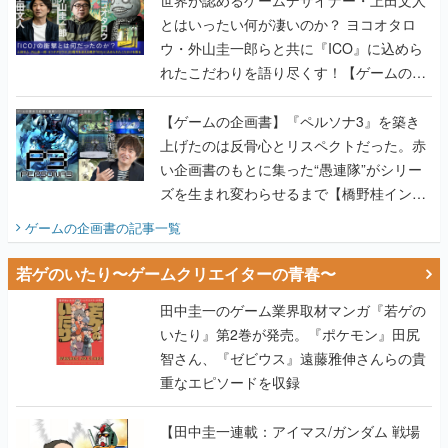
世界が認めるゲームデザイナー・上田文人
とはいったい何が凄いのか？ ヨコオタロ
ウ・外山圭一郎らと共に『ICO』に込めら
れたこだわりを語り尽くす！【ゲームの企
画書】
【ゲームの企画書】『ペルソナ3』を築き
上げたのは反骨心とリスペクトだった。赤
い企画書のもとに集った“愚連隊”がシリー
ズを生まれ変わらせるまで【橋野桂インタ
ビュー】
ゲームの企画書
の記事一覧
若ゲのいたり〜ゲームクリエイターの青春〜
田中圭一のゲーム業界取材マンガ『若ゲの
いたり』第2巻が発売。『ポケモン』田尻
智さん、『ゼビウス』遠藤雅伸さんらの貴
重なエピソードを収録
【田中圭一連載：アイマス/ガンダム 戦場