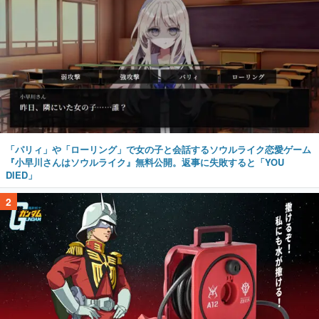
「パリィ」や「ローリング」で女の子と会話するソウルライク恋愛ゲーム
『小早川さんはソウルライク』無料公開。返事に失敗すると「YOU
DIED」
2