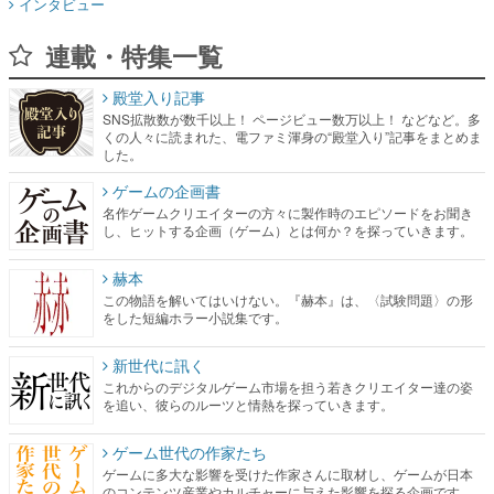
インタビュー
連載・特集一覧
殿堂入り記事
SNS拡散数が数千以上！ ページビュー数万以上！ などなど。多
くの人々に読まれた、電ファミ渾身の“殿堂入り”記事をまとめま
した。
ゲームの企画書
名作ゲームクリエイターの方々に製作時のエピソードをお聞き
し、ヒットする企画（ゲーム）とは何か？を探っていきます。
赫本
この物語を解いてはいけない。『赫本』は、〈試験問題〉の形
をした短編ホラー小説集です。
新世代に訊く
これからのデジタルゲーム市場を担う若きクリエイター達の姿
を追い、彼らのルーツと情熱を探っていきます。
ゲーム世代の作家たち
ゲームに多大な影響を受けた作家さんに取材し、ゲームが日本
のコンテンツ産業やカルチャーに与えた影響を探る企画です。