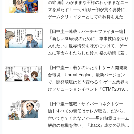
の絆 編】わがままな王様のわがままなニー
ズを満たす！──小山順一朗が貫く姿勢に、
ゲームクリエイターとしての矜持を見た
【若ゲのいたり最終回】
【田中圭一連載：バーチャファイター編】
「新しい3D表現のために、軍事技術を採り
入れたい」世界情勢を味方につけて、ゲー
ムに革命をもたらした鈴木 裕の功績【若ゲ
のいたり】
【田中圭一：若ゲのいたり】ゲーム開発統
合環境「Unreal Engine」最新バージョン
で、開発環境はどう変わる？ ゲーム業界向
けソリューションイベント「GTMF2019」
に行って、より理解を深めよう【PR】
【田中圭一連載：サイバーコネクトツー
編】すべての責任はオレが取る。だから、
付いてきてくれないか──男の熱意はチーム
解散の危機を救い、『.hack』成功の活路を
開く。業界の快男児・松山 洋に流れる血は