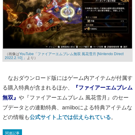
（画像は
YouTube「ファイアーエムブレム無双 風花雪月 [Nintendo Direct
2022.2.10] 」
より）
なおダウンロード版にはゲーム内アイテムが付属す
る購入特典が含まれるほか、
『ファイアーエムブレム
や『ファイアーエムブレム 風花雪月』のセー
無双』
ブデータとの連動特典、amiiboによる特典アイテムな
どの情報も
。
公式サイト上では伝えられている
関連記事