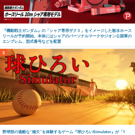
『機動戦士ガンダム』の「シャア専用ザクⅡ」をイメージした散水ホース
リールが予約開始。本体にはシャアのパーソナルマークやジオン公国軍の
エンブレム、型式番号などを配置
3
野球部の過酷な“補欠”を体験するゲーム『球ひろいSimulator』が「1