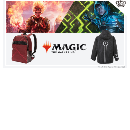
日本のコンテンツ産業やカルチャーに与えた影響を探る企
画です。
日本モバイルゲーム産業史
日本のモバイルゲーム史における主要なトピック・タイト
ルを網羅するほか、開発者へのインタビューや識者による
解説を掲載。約20年の歴史が一望できる決定版！
若ゲのいたり〜ゲームクリエイターの青春〜
『うつヌケ』『ペンと箸』等で知られるマンガ家・田中圭
一先生によるゲーム業界レポートマンガです。
なんでゲームは面白い？
ゲーム開発者・hamatsu氏がゲームの魅力を画面や操作の
具体的な形から解き明かしていく、硬派で骨太な評論連載
です。
ゲームが変えた日本語
「経験値」「裏技」「ラスボス」… ゲームにまつわる言葉
の起源や用法の変遷を、コンピューター文化史研究家・タ
イニーP氏が徹底調査。
カテゴリ
特集記事