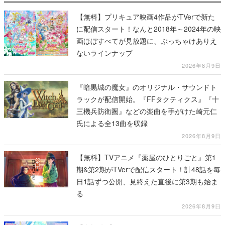
【無料】プリキュア映画4作品がTVerで新た
に配信スタート！なんと2018年～2024年の映
画ほぼすべてが見放題に、ぶっちゃけありえ
ないラインナップ
2026年8月9日
『暗黒城の魔女』のオリジナル・サウンドト
ラックが配信開始。『FFタクティクス』『十
三機兵防衛圏』などの楽曲を手がけた崎元仁
氏による全13曲を収録
2026年8月9日
【無料】TVアニメ『薬屋のひとりごと』第1
期&第2期がTVerで配信スタート！計48話を毎
日1話ずつ公開、見終えた直後に第3期も始ま
る
2026年8月9日