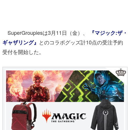
マンガ
女性向け
SuperGroupiesは3月11日（金）、
『マジック:ザ・
アプリレビュー
とのコラボグッズ計10点の受注予約
ギャザリング』
その他
受付を開始した。
電ファミニコゲーマーとは？
運営：株式会社マレ