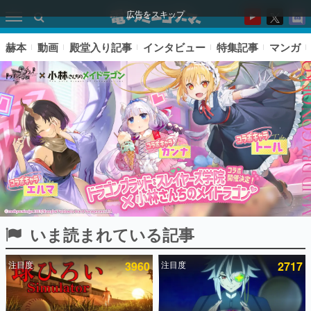
広告をスキップ
赫本
動画
殿堂入り記事
インタビュー
特集記事
マンガ
いま読まれている記事
ピックアップ
注目度
3960
注目度
2717
電ファミのいま読まれている記事ランキング
アプリセール情報