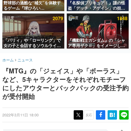
野球部の過酷な“補欠”を体験す
『名探偵プリキュア！』謎の怪
るゲーム『球ひろい
盗「デッチ・アゲイン」の担当
インタビュー
Simulator』が「1件」のウィッ
キャストは天﨑滉平さんと判
注目度
2079
注目度
1848
シュリストをもとにチェコ語に
明。『Re:ゼロから始める異世
連載・特集一覧
対応しSNSで話題に。『キング
界生活』オットー役、『ヒプノ
ダム・カム』開発元やチェコの
シスマイク』山田三郎役など
殿堂入り記事
プロ野球選手から称賛の声
SNS拡散数が数千以上！ ページビュー数万以上！ などな
「パリィ」や「ローリング」で
『機動戦士ガンダム』の「シャ
ど。多くの人々に読まれた、電ファミ渾身の“殿堂入り”記
女の子と会話するソウルライク
ア専用ザクⅡ」をイメージした
事をまとめました。
恋愛ゲーム『小早川さんはソウ
散水ホースリールが予約開始。
ルライク』無料公開。返事に失
本体にはシャアのパーソナルマ
ゲームの企画書
ホーム
ニュース
敗すると「YOU DIED」
ークやジオン公国軍のエンブレ
名作ゲームクリエイターの方々に製作時のエピソードをお
聞きし、ヒットする企画（ゲーム）とは何か？を探ってい
ム、型式番号などを配置
『MTG』の「ジェイス」や「ボーラス」
きます。
など、5キャラクターをそれぞれモチーフ
赫本
この物語を解いてはいけない。『赫本』は、〈試験問題〉
にしたアウターとバックパックの受注予約
の形をした短編ホラー小説集です。
が受付開始
新世代に訊く
これからのデジタルゲーム市場を担う若きクリエイター達
の姿を追い、彼らのルーツと情熱を探っていきます。
2022年3月11日 18:00
反応
ゲーム世代の作家たち
ゲームに多大な影響を受けた作家さんに取材し、ゲームが