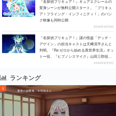
『名探偵プリキュア！』キュアエクレールの
変身シーンが無料公開スタート。「プリキュ
ア！フライング・インフィニティ！」のバン
ク映像も同時公開
2026年8月9日
『名探偵プリキュア！』謎の怪盗「デッチ・
アゲイン」の担当キャストは天﨑滉平さんと
判明。『Re:ゼロから始める異世界生活』オッ
トー役、『ヒプノシスマイク』山田三郎役な
ど
2026年8月9日
ランキング
1