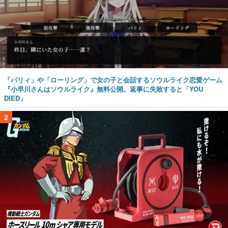
「パリィ」や「ローリング」で女の子と会話するソウルライク恋愛ゲーム
『小早川さんはソウルライク』無料公開。返事に失敗すると「YOU
DIED」
2