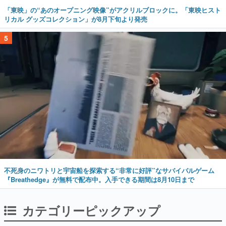
「東映」の“あのオープニング映像”がアクリルブロックに。「東映ヒスト
リカル グッズコレクション」が8月下旬より発売
5
不死身のニワトリと宇宙船を探索する“非常に好評”なサバイバルゲーム
『Breathedge』が無料で配布中。入手できる期間は8月10日まで
カテゴリーピックアップ