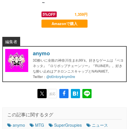
～
5%OFF
1,359円
Amazonで購入
編集者
anymo
3D酔いに全敗の神奈川生まれ99’s。好きなゲームは『ベヨ
ネッタ』『ロリポップチェーンソー』『RUINER』。好き
な酔い止めはアネロンニスキャップとNAVAMET。
Twitter：
@d0ntcry4nym0re
反応
この記事に関するタグ
anymo
MTG
SuperGroupies
ニュース