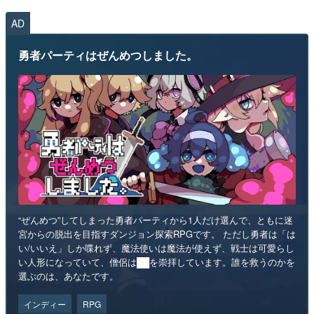
AD
勇者パーティはぜんめつしました。
“ぜんめつ”してしまった勇者パーティから1人だけ選んで、ともに迷
宮からの脱出を目指すダンジョン探索RPGです。 ただし勇者は「は
い/いいえ」しか喋れず、魔法使いは魔法が使えず、戦士は可愛らし
い人形になっていて、僧侶は██を崇拝しています。誰を救うのかを
選ぶのは、あなたです。
インディー
RPG