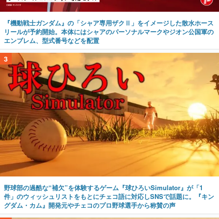
『機動戦士ガンダム』の「シャア専用ザクⅡ」をイメージした散水ホース
リールが予約開始。本体にはシャアのパーソナルマークやジオン公国軍の
エンブレム、型式番号などを配置
3
野球部の過酷な“補欠”を体験するゲーム『球ひろいSimulator』が「1
件」のウィッシュリストをもとにチェコ語に対応しSNSで話題に。『キン
グダム・カム』開発元やチェコのプロ野球選手から称賛の声