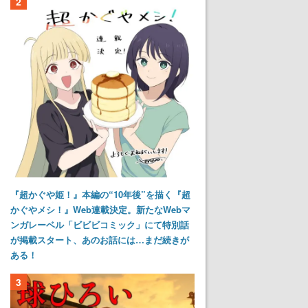
2
『超かぐや姫！』本編の“10年後”を描く『超
かぐやメシ！』Web連載決定。新たなWebマ
ンガレーベル「ビビビコミック」にて特別話
が掲載スタート、あのお話には…まだ続きが
ある！
3