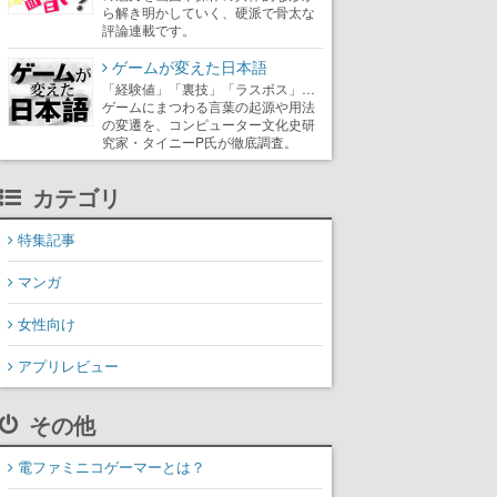
ら解き明かしていく、硬派で骨太な
評論連載です。
ゲームが変えた日本語
「経験値」「裏技」「ラスボス」…
ゲームにまつわる言葉の起源や用法
の変遷を、コンピューター文化史研
究家・タイニーP氏が徹底調査。
カテゴリ
特集記事
マンガ
女性向け
アプリレビュー
その他
電ファミニコゲーマーとは？