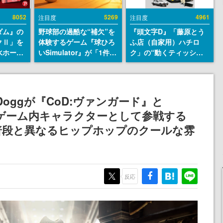
8052
5269
4961
注目度
注目度
ダム』の
野球部の過酷な“補欠”を
『頭文字D』「藤原とう
クⅡ」を
体験するゲーム『球ひろ
ふ店（自家用）ハチロ
水ホース
いSimulator』が「1件」
ク」の“動くティッシュ
始。本体
のウィッシュリストをも
ケース”が買えるポップ
ーソナル
とにチェコ語に対応し
アップショップが開催
公国軍の
SNSで話題に。『キング
へ。マンガの舞台である
式番号な
ダム・カム』開発元やチ
群馬の「イオンモール高
Doggが『CoD:ヴァンガード』と
ェコのプロ野球選手から
崎」にて、8月11日から8
のゲーム内キャラクターとして参戦する
称賛の声
月20日までの期間限定で
開催予定
普段と異なるヒップホップのクールな雰
反応