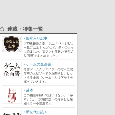
連載・特集一覧
殿堂入り記事
SNS拡散数が数千以上！ ページビュ
ー数万以上！ などなど。多くの人々
に読まれた、電ファミ渾身の“殿堂入
り”記事をまとめました。
ゲームの企画書
名作ゲームクリエイターの方々に製
作時のエピソードをお聞きし、ヒッ
トする企画（ゲーム）とは何か？を
探っていきます。
赫本
この物語を解いてはいけない。『赫
本』は、〈試験問題〉の形をした短
編ホラー小説集です。
新世代に訊く