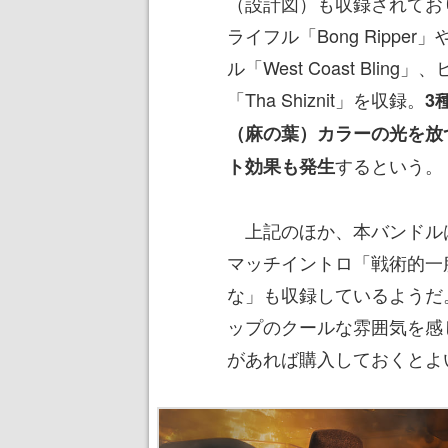
（設計図）も収録されてお
ライフル「Bong Ripp
ル「West Coast Bl
「Tha Shiznit」を収録。
3
（麻の葉）カラーの光を放
するという。
ト効果も発生
上記のほか、本バンドルは『Cal
マッチイントロ「戦術的一
な」も収録しているようだ
ップのクールな雰囲気を感
があれば購入しておくとよ