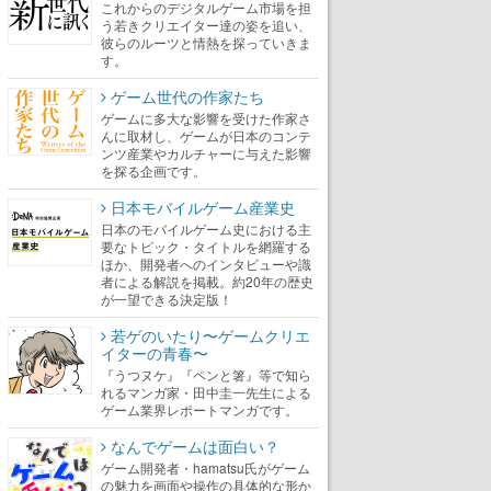
これからのデジタルゲーム市場を担
う若きクリエイター達の姿を追い、
彼らのルーツと情熱を探っていきま
す。
ゲーム世代の作家たち
ゲームに多大な影響を受けた作家さ
んに取材し、ゲームが日本のコンテ
ンツ産業やカルチャーに与えた影響
を探る企画です。
日本モバイルゲーム産業史
日本のモバイルゲーム史における主
要なトピック・タイトルを網羅する
ほか、開発者へのインタビューや識
者による解説を掲載。約20年の歴史
が一望できる決定版！
若ゲのいたり〜ゲームクリエ
イターの青春〜
『うつヌケ』『ペンと箸』等で知ら
れるマンガ家・田中圭一先生による
ゲーム業界レポートマンガです。
なんでゲームは面白い？
ゲーム開発者・hamatsu氏がゲーム
の魅力を画面や操作の具体的な形か