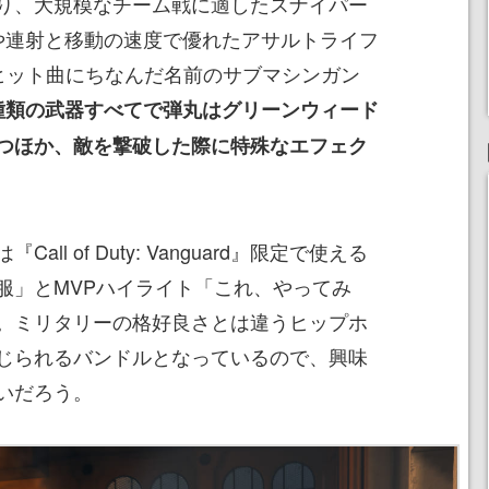
り、大規模なチーム戦に適したスナイパー
er」や連射と移動の速度で優れたアサルトライフ
ing」、ヒット曲にちなんだ名前のサブマシンガン
種類の武器すべてで弾丸はグリーンウィード
つほか、敵を撃破した際に特殊なエフェク
l of Duty: Vanguard』限定で使える
服」とMVPハイライト「これ、やってみ
。ミリタリーの格好良さとは違うヒップホ
じられるバンドルとなっているので、興味
いだろう。