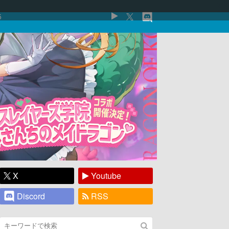
5
X
Youtube
Discord
RSS