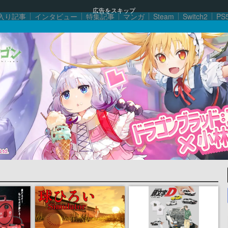
広告をスキップ
入り記事
インタビュー
特集記事
マンガ
Steam
Switch2
PS