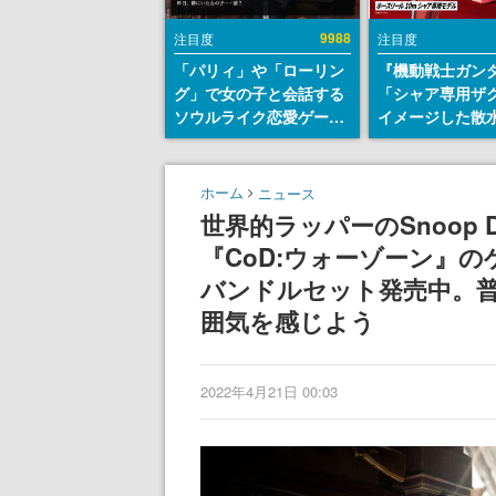
9988
注目度
注目度
「パリィ」や「ローリン
『機動戦士ガン
グ」で女の子と会話する
「シャア専用ザ
ソウルライク恋愛ゲーム
イメージした散
『小早川さんはソウルラ
リールが予約開
イク』無料公開。返事に
にはシャアのパ
失敗すると「YOU
マークやジオン
ホーム
ニュース
DIED」
エンブレム、型
世界的ラッパーのSnoop 
どを配置
『CoD:ウォーゾーン』
バンドルセット発売中。
囲気を感じよう
2022年4月21日 00:03