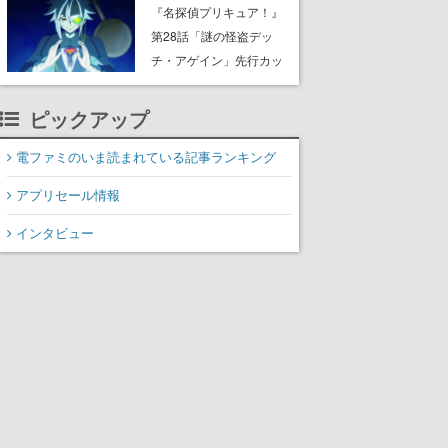
8月8日Steamでリリー
『名探偵プリキュア！』
ス。時に忘れ去られた世
第28話「謎の怪盗デッ
界の古代洞窟を舞台に、4
チ・アゲイン」先行カッ
つのバイオームを探索し
ト解禁。泣きぼくろにモ
ながら脱出を目指す
ノクル、ミステリアスな
ピックアップ
姿が映し出された場面も
電ファミのいま読まれている記事ランキング
アプリセール情報
インタビュー