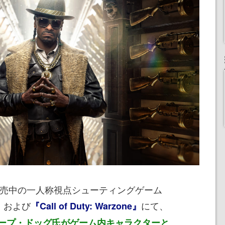
から発売中の一人称視点シューティングゲーム
および
にて、
』
『Call of Duty: Warzone』
ープ・ドッグ氏がゲーム内キャラクターと