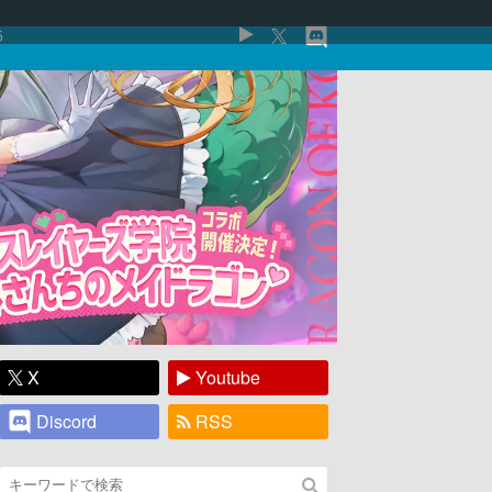
5
X
Youtube
Discord
RSS