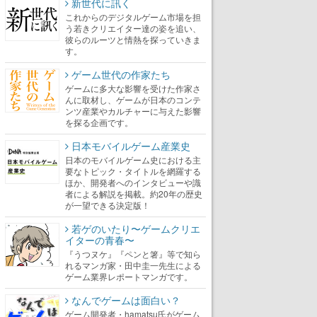
新世代に訊く
これからのデジタルゲーム市場を担
う若きクリエイター達の姿を追い、
彼らのルーツと情熱を探っていきま
す。
ゲーム世代の作家たち
ゲームに多大な影響を受けた作家さ
んに取材し、ゲームが日本のコンテ
ンツ産業やカルチャーに与えた影響
を探る企画です。
日本モバイルゲーム産業史
日本のモバイルゲーム史における主
要なトピック・タイトルを網羅する
ほか、開発者へのインタビューや識
者による解説を掲載。約20年の歴史
が一望できる決定版！
若ゲのいたり〜ゲームクリエ
イターの青春〜
『うつヌケ』『ペンと箸』等で知ら
れるマンガ家・田中圭一先生による
ゲーム業界レポートマンガです。
なんでゲームは面白い？
ゲーム開発者・hamatsu氏がゲーム