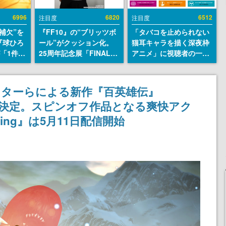
6996
6820
6512
注目度
注目度
補欠”を
『FF10』の“ブリッツボ
「タバコを止められない
『球ひろ
ール”がクッション化。
猫耳キャラを描く深夜枠
』が「1件」
25周年記念展「FINAL
アニメ」に視聴者の一部
ストをも
FANTASY X MUSEUM-
から批判意見。違法薬物
対応し
幻光の記憶-」のグッズ情
の使用と思しき描写も含
『キング
報が一部公開
めて、BPOが議論を交わ
イターらによる新作『百英雄伝』
発元やチ
す
h版が発売決定。スピンオフ作品となる爽快アク
選手から
ing』は5月11日配信開始