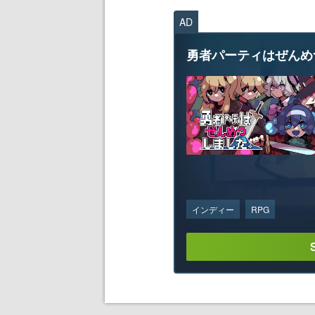
AD
勇者パーティはぜんめ
インディー
RPG