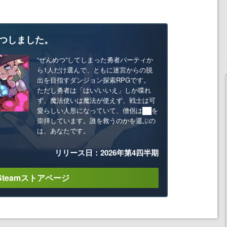
つしました。
“ぜんめつ”してしまった勇者パーティか
ら1人だけ選んで、ともに迷宮からの脱
出を目指すダンジョン探索RPGです。
ただし勇者は「はい/いいえ」しか喋れ
ず、魔法使いは魔法が使えず、戦士は可
愛らしい人形になっていて、僧侶は██を
崇拝しています。誰を救うのかを選ぶの
は、あなたです。
リリース日：2026年第4四半期
Steamストアページ