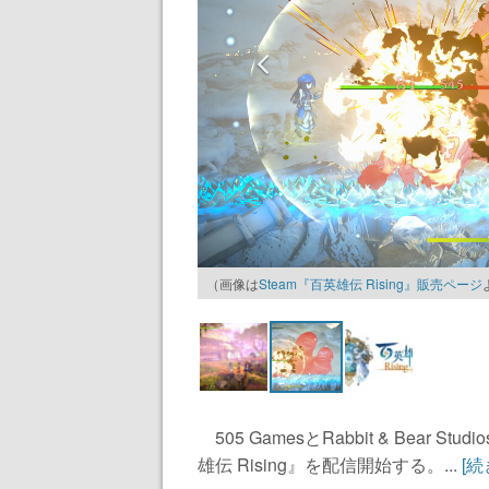
（画像は
Steam『百英雄伝 Rising』販売ページ
505 GamesとRabbit & Bear
雄伝 Rising』を配信開始する。...
[