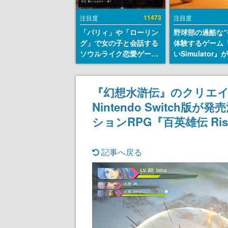
11473
注目度
注目度
「パリィ」や「ローリン
野球部の過酷な“
グ」で女の子と会話する
体験するゲーム
ソウルライク恋愛ゲーム
いSimulator
『小早川さんはソウルラ
のウィッシュリ
イク』無料公開。返事に
とにチェコ語に
失敗すると「YOU
SNSで話題に。
『幻想水滸伝』のクリエ
DIED」
ダム・カム』開
Nintendo Switc
ェコのプロ野球
称賛の声
ションRPG『百英雄伝 Ris
記事へ戻る