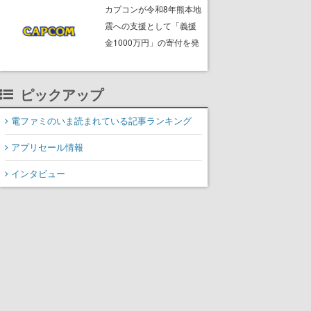
ームフリーク・大森滋氏
カプコンが令和8年熊本地
が開発秘話を語る動画が
震への支援として「義援
ゲームフリーク公式
金1000万円」の寄付を発
YouTubeで公開中
表
ピックアップ
電ファミのいま読まれている記事ランキング
アプリセール情報
インタビュー