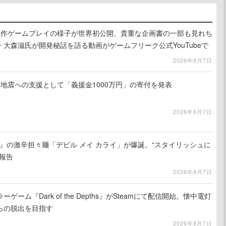
』試作ゲームプレイの様子が世界初公開、貴重な企画書の一部も見れち
大森滋氏が開発秘話を語る動画がゲームフリーク公式YouTubeで
2026年8月7日
地震への支援として「義援金1000万円」の寄付を発表
2026年8月7日
 5』の激辛担々麺「デビル メイ カライ」が爆誕。“スタイリッシュに
報告
2026年8月7日
ーム『Dark of the Depths』がSteamにて配信開始。懐中電灯
らの脱出を目指す
2026年8月7日