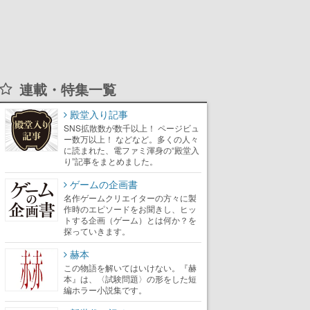
連載・特集一覧
殿堂入り記事
SNS拡散数が数千以上！ ページビュ
ー数万以上！ などなど。多くの人々
に読まれた、電ファミ渾身の“殿堂入
り”記事をまとめました。
ゲームの企画書
名作ゲームクリエイターの方々に製
作時のエピソードをお聞きし、ヒッ
トする企画（ゲーム）とは何か？を
探っていきます。
赫本
この物語を解いてはいけない。『赫
本』は、〈試験問題〉の形をした短
編ホラー小説集です。