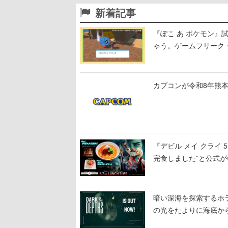
新着記事
『ぽこ あ ポケモン
ゃう。ゲームフリーク・
公開中
カプコンが令和8年熊本
『デビル メイ クライ
完食しました”と公式が
暗い深海を探索するホラーゲ
の光をたよりに海底か