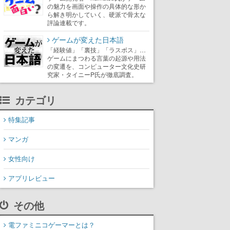
の魅力を画面や操作の具体的な形か
ら解き明かしていく、硬派で骨太な
評論連載です。
ゲームが変えた日本語
「経験値」「裏技」「ラスボス」…
ゲームにまつわる言葉の起源や用法
の変遷を、コンピューター文化史研
究家・タイニーP氏が徹底調査。
カテゴリ
特集記事
マンガ
女性向け
アプリレビュー
その他
電ファミニコゲーマーとは？