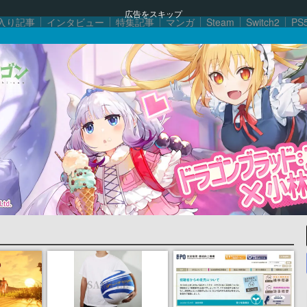
広告をスキップ
入り記事
インタビュー
特集記事
マンガ
Steam
Switch2
PS