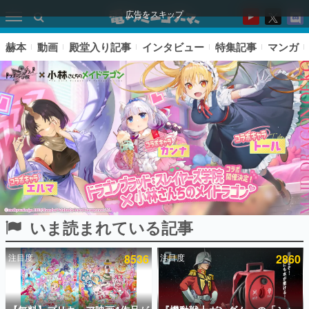
広告をスキップ
赫本
動画
殿堂入り記事
インタビュー
特集記事
マンガ
いま読まれている記事
ピックアップ
注目度
8536
注目度
2860
電ファミのいま読まれている記事ランキング
アプリセール情報