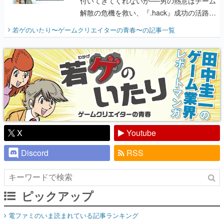
付いてきてくれないか──男の熱意はチーム
解散の危機を救い、『.hack』成功の活路を
開く。業界の快男児・松山 洋に流れる血は
若ゲのいたり〜ゲームクリエイターの青春〜
の記事一覧
『少年ジャンプ』色だった【若ゲのいた
り】
X
Youtube
Discord
RSS
ピックアップ
電ファミのいま読まれている記事ランキング