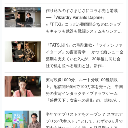
作り込みのすさまじさにコラボ先も驚嘆
──『Wizardry Variants Daphne』
×『FFXI』コラボが期間限定なのにジョブ
もキャラも武器も戦闘システムもワンオフ
で作り込まれた理由を両ディレクターに聞
く
『TATSUJIN』の弓削雅稔×『ライデンファ
イターズ』の齋藤貴幸──かつて縦シュー全
盛期を支えていた2人が、30年後に同じ会
社で机を並べる理由とは。新作
『TATSUJIN EXTREME』で初タッグを組
んだレジェンド2人に訊く開発秘話
実写映像1000分、ルート分岐100種類以
上。配信開始5日で100万本を売った、中国
発の実写インタラクティブドラマゲーム
『盛世天下：女帝への道II』の、規模が違
うこだわりをプロデューサーに聞いた
半年でアプリストアをオープン？ スマホア
プリの“代替ストア”として、わずか6ヵ月で
国内向けローンチを行った発見型ストア