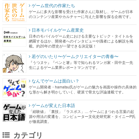
ゲーム世代の作家たち
ゲームに多大な影響を受けた作家さんに取材し、ゲームが日本
のコンテンツ産業やカルチャーに与えた影響を探る企画です。
日本モバイルゲーム産業史
日本のモバイルゲーム史における主要なトピック・タイトルを
網羅するほか、開発者へのインタビューや識者による解説を掲
載。約20年の歴史が一望できる決定版！
若ゲのいたり〜ゲームクリエイターの青春〜
『うつヌケ』『ペンと箸』等で知られるマンガ家・田中圭一先
生によるゲーム業界レポートマンガです。
なんでゲームは面白い？
ゲーム開発者・hamatsu氏がゲームの魅力を画面や操作の具体的
な形から解き明かしていく、硬派で骨太な評論連載です。
ゲームが変えた日本語
「経験値」「裏技」「ラスボス」… ゲームにまつわる言葉の起
源や用法の変遷を、コンピューター文化史研究家・タイニーP氏
が徹底調査。
カテゴリ