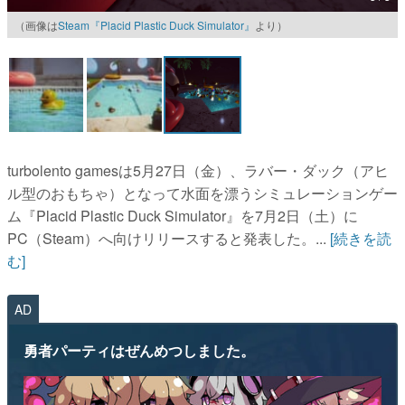
（画像は
Steam『Placid Plastic Duck Simulator』
より）
マンガ
女性向け
アプリレビュー
その他
turbolento gamesは5月27日（金）、ラバー・ダック（アヒ
電ファミニコゲーマーとは？
ル型のおもちゃ）となって水面を漂うシミュレーションゲー
ム『Placid Plastic Duck Simulator』を7月2日（土）に
運営：株式会社マレ
PC（Steam）へ向けリリースすると発表した。...
[続きを読
む]
AD
勇者パーティはぜんめつしました。