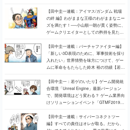
【田中圭一連載：アイマス/ガンダム 戦場
の絆 編】わがままな王様のわがままなニー
ズを満たす！──小山順一朗が貫く姿勢に、
ゲームクリエイターとしての矜持を見た
【若ゲのいたり最終回】
【田中圭一連載：バーチャファイター編】
「新しい3D表現のために、軍事技術を採り
入れたい」世界情勢を味方につけて、ゲー
ムに革命をもたらした鈴木 裕の功績【若ゲ
のいたり】
【田中圭一：若ゲのいたり】ゲーム開発統
合環境「Unreal Engine」最新バージョン
で、開発環境はどう変わる？ ゲーム業界向
けソリューションイベント「GTMF2019」
に行って、より理解を深めよう【PR】
【田中圭一連載：サイバーコネクトツー
編】すべての責任はオレが取る。だから、