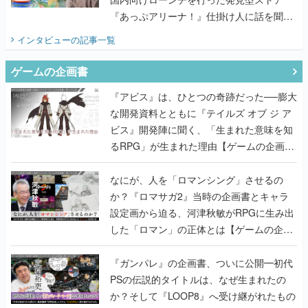
『あっぷアリーナ！』仕掛け人に話を聞い
てみた
インタビュー
の記事一覧
ゲームの企画書
『アビス』は、ひとつの奇跡だった──膨大
な開発資料とともに『テイルズ オブ ジ ア
ビス』開発陣に聞く、「生まれた意味を知
るRPG」が生まれた理由【ゲームの企画
書】
なにが、人を「ロマンシング」させるの
か？『ロマサガ2』当時の企画書とキャラ
設定画から迫る、河津秋敏がRPGに生み出
した「ロマン」の正体とは【ゲームの企画
書】
『ガンパレ』の企画書、ついに公開━初代
PSの伝説的タイトルは、なぜ生まれたの
か？そして『LOOP8』へ受け継がれたもの