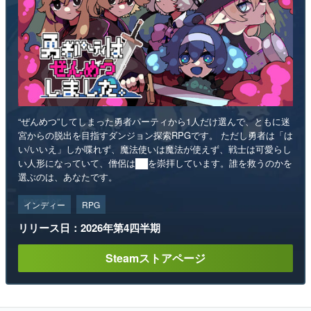
“ぜんめつ”してしまった勇者パーティから1人だけ選んで、ともに迷
宮からの脱出を目指すダンジョン探索RPGです。 ただし勇者は「は
い/いいえ」しか喋れず、魔法使いは魔法が使えず、戦士は可愛らし
い人形になっていて、僧侶は██を崇拝しています。誰を救うのかを
選ぶのは、あなたです。
インディー
RPG
リリース日：2026年第4四半期
Steamストアページ