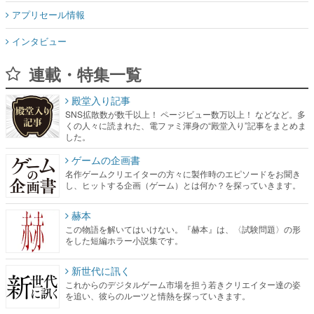
アプリセール情報
インタビュー
連載・特集一覧
殿堂入り記事
SNS拡散数が数千以上！ ページビュー数万以上！ などなど。多
くの人々に読まれた、電ファミ渾身の“殿堂入り”記事をまとめま
した。
ゲームの企画書
名作ゲームクリエイターの方々に製作時のエピソードをお聞き
し、ヒットする企画（ゲーム）とは何か？を探っていきます。
赫本
この物語を解いてはいけない。『赫本』は、〈試験問題〉の形
をした短編ホラー小説集です。
新世代に訊く
これからのデジタルゲーム市場を担う若きクリエイター達の姿
を追い、彼らのルーツと情熱を探っていきます。