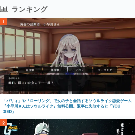
ランキング
1
「パリィ」や「ローリング」で女の子と会話するソウルライク恋愛ゲーム
『小早川さんはソウルライク』無料公開。返事に失敗すると「YOU
DIED」
2