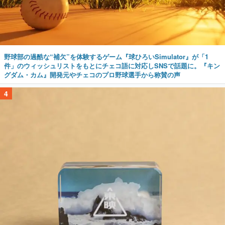
野球部の過酷な“補欠”を体験するゲーム『球ひろいSimulator』が「1
件」のウィッシュリストをもとにチェコ語に対応しSNSで話題に。『キン
グダム・カム』開発元やチェコのプロ野球選手から称賛の声
4