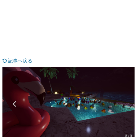
日本のコンテンツ産業やカルチャーに与えた影響を探る企
画です。
日本モバイルゲーム産業史
日本のモバイルゲーム史における主要なトピック・タイト
ルを網羅するほか、開発者へのインタビューや識者による
解説を掲載。約20年の歴史が一望できる決定版！
若ゲのいたり〜ゲームクリエイターの青春〜
『うつヌケ』『ペンと箸』等で知られるマンガ家・田中圭
一先生によるゲーム業界レポートマンガです。
記事へ戻る
なんでゲームは面白い？
ゲーム開発者・hamatsu氏がゲームの魅力を画面や操作の
具体的な形から解き明かしていく、硬派で骨太な評論連載
です。
ゲームが変えた日本語
「経験値」「裏技」「ラスボス」… ゲームにまつわる言葉
の起源や用法の変遷を、コンピューター文化史研究家・タ
イニーP氏が徹底調査。
カテゴリ
3 / 3
特集記事