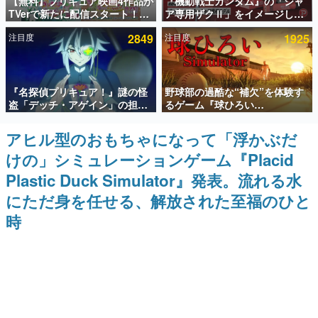
【無料】プリキュア映画4作品が
『機動戦士ガンダム』の「シャ
TVerで新たに配信スタート！な
ア専用ザクⅡ」をイメージした
インタビュー
んと2018年～2024年の映画ほぼ
散水ホースリールが予約開始。
注目度
2849
注目度
1925
すべてが見放題に、ぶっちゃけ
本体にはシャアのパーソナルマ
連載・特集一覧
ありえないラインナップ
ークやジオン公国軍のエンブレ
ム、型式番号などを配置
殿堂入り記事
『名探偵プリキュア！』謎の怪
野球部の過酷な“補欠”を体験す
SNS拡散数が数千以上！ ページビュー数万以上！ などな
ど。多くの人々に読まれた、電ファミ渾身の“殿堂入り”記
盗「デッチ・アゲイン」の担当
るゲーム『球ひろい
事をまとめました。
キャストは天﨑滉平さんと判
Simulator』が「1件」のウィッ
明。『Re:ゼロから始める異世
シュリストをもとにチェコ語に
アヒル型のおもちゃになって「浮かぶだ
ゲームの企画書
界生活』オットー役、『ヒプノ
対応しSNSで話題に。『キング
名作ゲームクリエイターの方々に製作時のエピソードをお
けの」シミュレーションゲーム『Placid
シスマイク』山田三郎役など
ダム・カム』開発元やチェコの
聞きし、ヒットする企画（ゲーム）とは何か？を探ってい
プロ野球選手から称賛の声
きます。
Plastic Duck Simulator』発表。流れる水
赫本
にただ身を任せる、解放された至福のひと
この物語を解いてはいけない。『赫本』は、〈試験問題〉
時
の形をした短編ホラー小説集です。
新世代に訊く
これからのデジタルゲーム市場を担う若きクリエイター達
の姿を追い、彼らのルーツと情熱を探っていきます。
ゲーム世代の作家たち
ゲームに多大な影響を受けた作家さんに取材し、ゲームが