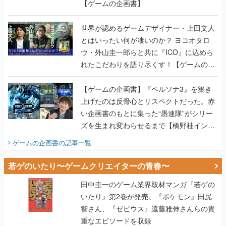
【ゲームの企画書】
世界が認めるゲームデザイナー・上田文人
とはいったい何が凄いのか？ ヨコオタロ
ウ・外山圭一郎らと共に『ICO』に込めら
れたこだわりを語り尽くす！【ゲームの企
画書】
【ゲームの企画書】『ペルソナ3』を築き
上げたのは反骨心とリスペクトだった。赤
い企画書のもとに集った“愚連隊”がシリー
ズを生まれ変わらせるまで【橋野桂インタ
ビュー】
ゲームの企画書
の記事一覧
若ゲのいたり〜ゲームクリエイターの青春〜
田中圭一のゲーム業界取材マンガ『若ゲの
いたり』第2巻が発売。『ポケモン』田尻
智さん、『ゼビウス』遠藤雅伸さんらの貴
重なエピソードを収録