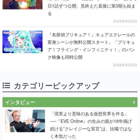
日1話ずつ公開、見終えた直後に第3期も始ま
る
2026年8月9日
『名探偵プリキュア！』キュアエクレールの
変身シーンが無料公開スタート。「プリキュ
ア！フライング・インフィニティ！」のバン
ク映像も同時公開
2026年8月9日
カテゴリーピックアップ
インタビュー
「現実より意味のある仮想世界を作る」
──『EVE Online』の生みの親が18年掲げ
続ける”クレイジーな宣言”は、比喩ではな
く本気だった