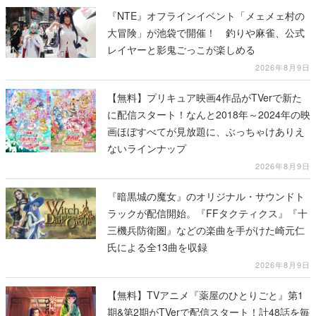
『NTE』オフラインイベント「メェメェ村の
大冒険」が池袋で開催！ 釣りや麻雀、公式
レイヤーと影鬼ごっこが楽しめる
2026年8月9日
【無料】プリキュア映画4作品がTVerで新た
に配信スタート！なんと2018年～2024年の映
画ほぼすべてが見放題に、ぶっちゃけありえ
ないラインナップ
2026年8月9日
『暗黒城の魔女』のオリジナル・サウンドト
ラックが配信開始。『FFタクティクス』『十
三機兵防衛圏』などの楽曲を手がけた崎元仁
氏による全13曲を収録
2026年8月9日
【無料】TVアニメ『薬屋のひとりごと』第1
期&第2期がTVerで配信スタート！計48話を毎