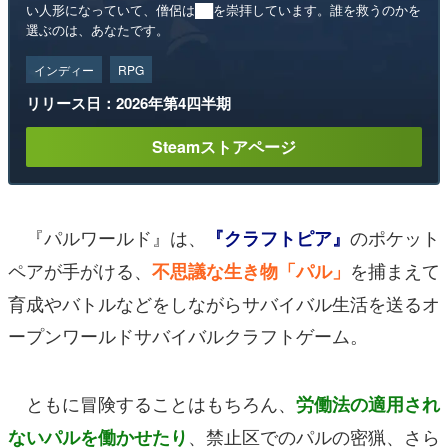
い人形になっていて、僧侶は██を崇拝しています。誰を救うのかを
選ぶのは、あなたです。
インディー
RPG
リリース日：2026年第4四半期
Steamストアページ
『パルワールド』は、
のポケット
『クラフトピア』
ペアが手がける、
を捕まえて
不思議な生き物「パル」
育成やバトルなどをしながらサバイバル生活を送るオ
ープンワールドサバイバルクラフトゲーム。
ともに冒険することはもちろん、
労働法の適用され
、禁止区でのパルの密猟、さら
ないパルを働かせたり