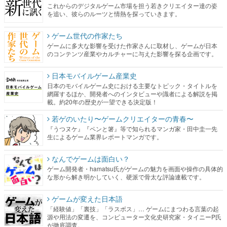
これからのデジタルゲーム市場を担う若きクリエイター達の姿
を追い、彼らのルーツと情熱を探っていきます。
ゲーム世代の作家たち
ゲームに多大な影響を受けた作家さんに取材し、ゲームが日本
のコンテンツ産業やカルチャーに与えた影響を探る企画です。
日本モバイルゲーム産業史
日本のモバイルゲーム史における主要なトピック・タイトルを
網羅するほか、開発者へのインタビューや識者による解説を掲
載。約20年の歴史が一望できる決定版！
若ゲのいたり〜ゲームクリエイターの青春〜
『うつヌケ』『ペンと箸』等で知られるマンガ家・田中圭一先
生によるゲーム業界レポートマンガです。
なんでゲームは面白い？
ゲーム開発者・hamatsu氏がゲームの魅力を画面や操作の具体的
な形から解き明かしていく、硬派で骨太な評論連載です。
ゲームが変えた日本語
「経験値」「裏技」「ラスボス」… ゲームにまつわる言葉の起
源や用法の変遷を、コンピューター文化史研究家・タイニーP氏
が徹底調査。