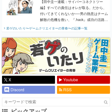
【田中圭一連載：サイバーコネクトツー
編】すべての責任はオレが取る。だから、
付いてきてくれないか──男の熱意はチーム
解散の危機を救い、『.hack』成功の活路を
開く。業界の快男児・松山 洋に流れる血は
若ゲのいたり〜ゲームクリエイターの青春〜
の記事一覧
『少年ジャンプ』色だった【若ゲのいた
り】
X
Youtube
Discord
RSS
ピックアップ