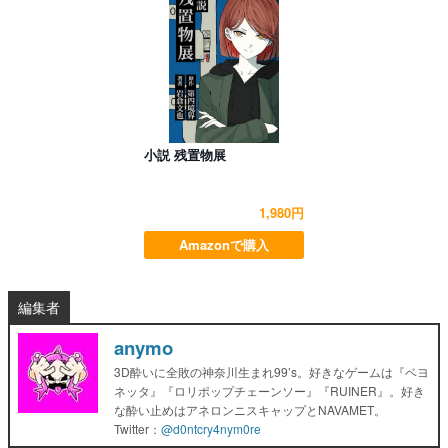
小説 残置物展
1,980円
Amazonで購入
編集者
anymo
3D酔いに全敗の神奈川生まれ99’s。好きなゲームは『ベヨ
ネッタ』『ロリポップチェーンソー』『RUINER』。好き
な酔い止めはアネロンニスキャップとNAVAMET。
Twitter：
@d0ntcry4nym0re