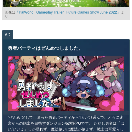
画像は
「PalWorld | Gameplay Trailer | Future Games Show June 2022」
よ
り
AD
勇者パーティはぜんめつしました。
“ぜんめつ”してしまった勇者パーティから1人だけ選んで、ともに迷
宮からの脱出を目指すダンジョン探索RPGです。 ただし勇者は「は
い/いいえ」しか喋れず、魔法使いは魔法が使えず、戦士は可愛らし