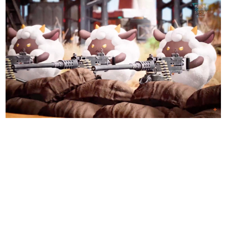
日本のコンテンツ産業やカルチャーに与えた影響を探る企
画です。
日本モバイルゲーム産業史
日本のモバイルゲーム史における主要なトピック・タイト
ルを網羅するほか、開発者へのインタビューや識者による
解説を掲載。約20年の歴史が一望できる決定版！
若ゲのいたり〜ゲームクリエイターの青春〜
『うつヌケ』『ペンと箸』等で知られるマンガ家・田中圭
一先生によるゲーム業界レポートマンガです。
なんでゲームは面白い？
ゲーム開発者・hamatsu氏がゲームの魅力を画面や操作の
具体的な形から解き明かしていく、硬派で骨太な評論連載
です。
ゲームが変えた日本語
「経験値」「裏技」「ラスボス」… ゲームにまつわる言葉
の起源や用法の変遷を、コンピューター文化史研究家・タ
イニーP氏が徹底調査。
カテゴリ
特集記事