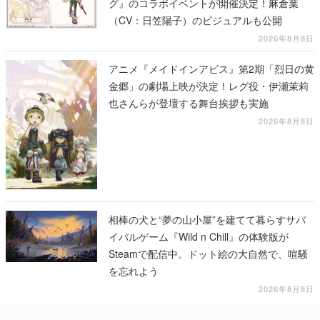
グ』のコラボイベントが開催決定！麻倉葉
（CV：日笠陽子）のビジュアルも公開
2026年8月8日
アニメ『メイドインアビス』第2期「烈日の黄
金郷」の劇場上映が決定！レグ役・伊瀬茉莉
也さんらが登壇する舞台挨拶も実施
2026年8月8日
相棒の犬と“夢の山小屋”を建てて暮らすサバ
イバルゲーム『Wild n Chill』の体験版が
Steamで配信中。ドット絵の大自然で、喧騒
を忘れよう
2026年8月8日