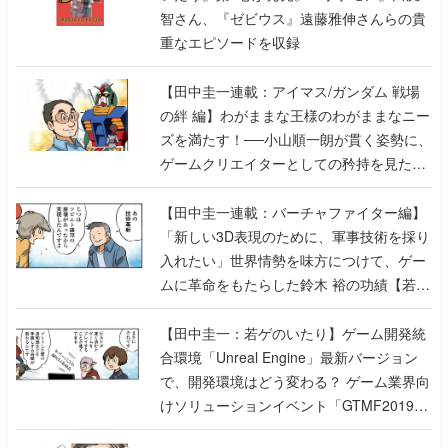
智さん、『ゼビウス』遠藤雅伸さんらの貴
重なエピソードを収録
【田中圭一連載：アイマス/ガンダム 戦場
の絆 編】わがままな王様のわがままなニー
ズを満たす！──小山順一朗が貫く姿勢に、
ゲームクリエイターとしての矜持を見た
【若ゲのいたり最終回】
【田中圭一連載：バーチャファイター編】
「新しい3D表現のために、軍事技術を採り
入れたい」世界情勢を味方につけて、ゲー
ムに革命をもたらした鈴木 裕の功績【若ゲ
のいたり】
【田中圭一：若ゲのいたり】ゲーム開発統
合環境「Unreal Engine」最新バージョン
で、開発環境はどう変わる？ ゲーム業界向
けソリューションイベント「GTMF2019」
に行って、より理解を深めよう【PR】