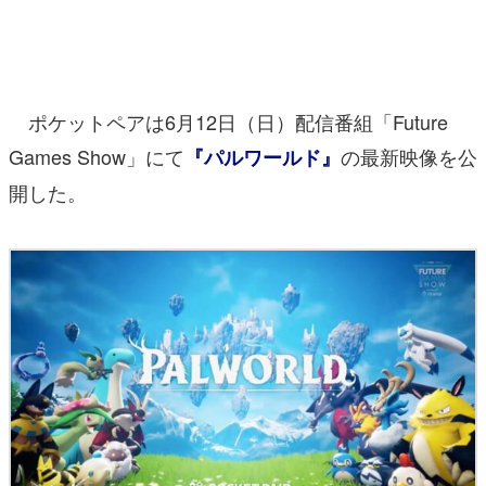
マンガ
女性向け
ポケットペアは6月12日（日）配信番組「Future
アプリレビュー
Games Show」にて
の最新映像を公
『パルワールド』
その他
開した。
電ファミニコゲーマーとは？
運営：株式会社マレ