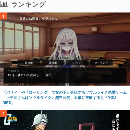
ランキング
1
「パリィ」や「ローリング」で女の子と会話するソウルライク恋愛ゲーム
『小早川さんはソウルライク』無料公開。返事に失敗すると「YOU
DIED」
2