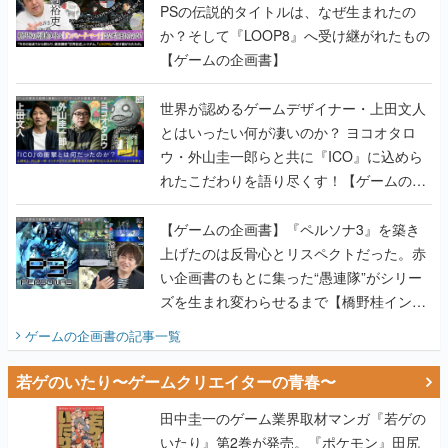
PSの伝説的タイトルは、なぜ生まれたの
か？そして『LOOP8』へ受け継がれたもの
【ゲームの企画書】
世界が認めるゲームデザイナー・上田文人
とはいったい何が凄いのか？ ヨコオタロ
ウ・外山圭一郎らと共に『ICO』に込めら
れたこだわりを語り尽くす！【ゲームの企
画書】
【ゲームの企画書】『ペルソナ3』を築き
上げたのは反骨心とリスペクトだった。赤
い企画書のもとに集った“愚連隊”がシリー
ズを生まれ変わらせるまで【橋野桂インタ
ビュー】
ゲームの企画書
の記事一覧
若ゲのいたり〜ゲームクリエイターの青春〜
田中圭一のゲーム業界取材マンガ『若ゲの
いたり』第2巻が発売。『ポケモン』田尻