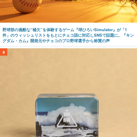
野球部の過酷な“補欠”を体験するゲーム『球ひろいSimulator』が「1
件」のウィッシュリストをもとにチェコ語に対応しSNSで話題に。『キン
グダム・カム』開発元やチェコのプロ野球選手から称賛の声
4