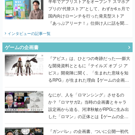
半年でアプリストアをオープン？ スマホア
プリの“代替ストア”として、わずか6ヵ月で
国内向けローンチを行った発見型ストア
『あっぷアリーナ！』仕掛け人に話を聞い
てみた
インタビュー
の記事一覧
ゲームの企画書
『アビス』は、ひとつの奇跡だった──膨大
な開発資料とともに『テイルズ オブ ジ ア
ビス』開発陣に聞く、「生まれた意味を知
るRPG」が生まれた理由【ゲームの企画
書】
なにが、人を「ロマンシング」させるの
か？『ロマサガ2』当時の企画書とキャラ
設定画から迫る、河津秋敏がRPGに生み出
した「ロマン」の正体とは【ゲームの企画
書】
『ガンパレ』の企画書、ついに公開━初代