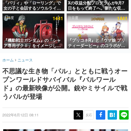
「パリィ」や「ローリング」で
Xの収益分配プログラムが9月7
女の子と会話するソウルライク
日をもって終了へ。新たな収益
インタビュー
恋愛ゲーム『小早川さんはソウ
化制度「Original Content
注目度
1441
注目度
1441
ルライク』無料公開。返事に失
Rewards Program」を発表
連載・特集一覧
敗すると「YOU DIED」
殿堂入り記事
SNS拡散数が数千以上！ ページビュー数万以上！ などな
『機動戦士ガンダム』の「シャ
『プリコネR』と『ウマ娘 プリ
ど。多くの人々に読まれた、電ファミ渾身の“殿堂入り”記
ア専用ザクⅡ」をイメージした
ティーダービー』のコラボが決
事をまとめました。
散水ホースリールが予約開始。
定！“最大170連無料”の8.5周年
本体にはシャアのパーソナルマ
キャンペーンなども発表
ゲームの企画書
ホーム
ニュース
ークやジオン公国軍のエンブレ
名作ゲームクリエイターの方々に製作時のエピソードをお
聞きし、ヒットする企画（ゲーム）とは何か？を探ってい
ム、型式番号などを配置
不思議な生き物「パル」とともに戦うオー
きます。
プンワールドサバイバル『パルワール
赫本
この物語を解いてはいけない。『赫本』は、〈試験問題〉
ド』の最新映像が公開。銃やミサイルで戦
の形をした短編ホラー小説集です。
うパルが登場
新世代に訊く
これからのデジタルゲーム市場を担う若きクリエイター達
の姿を追い、彼らのルーツと情熱を探っていきます。
2022年6月12日 08:11
反応
ゲーム世代の作家たち
ゲームに多大な影響を受けた作家さんに取材し、ゲームが