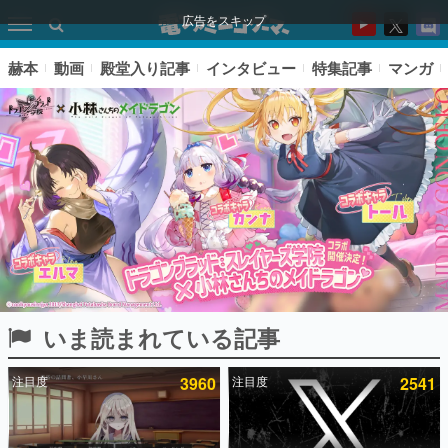
広告をスキップ
赫本
動画
殿堂入り記事
インタビュー
特集記事
マンガ
いま読まれている記事
ピックアップ
注目度
3960
注目度
2541
電ファミのいま読まれている記事ランキング
アプリセール情報