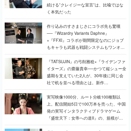
続ける”クレイジーな宣言”は、比喩ではな
く本気だった
作り込みのすさまじさにコラボ先も驚嘆
──『Wizardry Variants Daphne』
×『FFXI』コラボが期間限定なのにジョブ
もキャラも武器も戦闘システムもワンオフ
で作り込まれた理由を両ディレクターに聞
く
『TATSUJIN』の弓削雅稔×『ライデンファ
イターズ』の齋藤貴幸──かつて縦シュー全
盛期を支えていた2人が、30年後に同じ会
社で机を並べる理由とは。新作
『TATSUJIN EXTREME』で初タッグを組
んだレジェンド2人に訊く開発秘話
実写映像1000分、ルート分岐100種類以
上。配信開始5日で100万本を売った、中国
発の実写インタラクティブドラマゲーム
『盛世天下：女帝への道II』の、規模が違
うこだわりをプロデューサーに聞いた