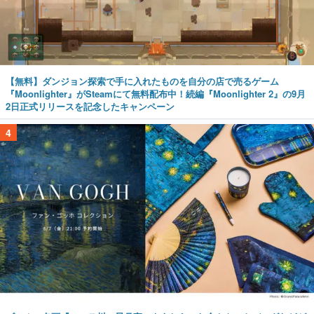
【無料】ダンジョン探索で手に入れたものを自分の店で売るゲーム
『Moonlighter』がSteamにて無料配布中！続編『Moonlighter 2』の9月
2日正式リリースを記念したキャンペーン
4