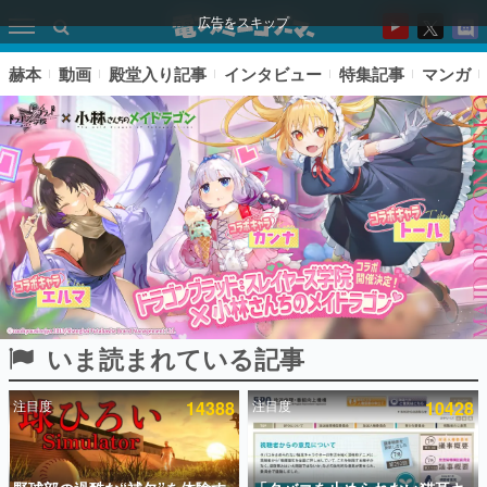
広告をスキップ
赫本
動画
殿堂入り記事
インタビュー
特集記事
マンガ
いま読まれている記事
ピックアップ
注目度
14388
注目度
10428
電ファミのいま読まれている記事ランキング
アプリセール情報