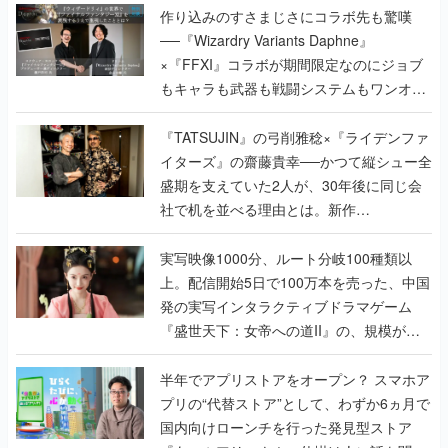
作り込みのすさまじさにコラボ先も驚嘆
──『Wizardry Variants Daphne』
×『FFXI』コラボが期間限定なのにジョブ
もキャラも武器も戦闘システムもワンオフ
で作り込まれた理由を両ディレクターに聞
く
『TATSUJIN』の弓削雅稔×『ライデンファ
イターズ』の齋藤貴幸──かつて縦シュー全
盛期を支えていた2人が、30年後に同じ会
社で机を並べる理由とは。新作
『TATSUJIN EXTREME』で初タッグを組
んだレジェンド2人に訊く開発秘話
実写映像1000分、ルート分岐100種類以
上。配信開始5日で100万本を売った、中国
発の実写インタラクティブドラマゲーム
『盛世天下：女帝への道II』の、規模が違
うこだわりをプロデューサーに聞いた
半年でアプリストアをオープン？ スマホア
プリの“代替ストア”として、わずか6ヵ月で
国内向けローンチを行った発見型ストア