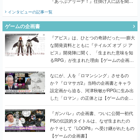
『あっぷアリーナ！』仕掛け人に話を聞い
てみた
インタビュー
の記事一覧
ゲームの企画書
『アビス』は、ひとつの奇跡だった──膨大
な開発資料とともに『テイルズ オブ ジ ア
ビス』開発陣に聞く、「生まれた意味を知
るRPG」が生まれた理由【ゲームの企画
書】
なにが、人を「ロマンシング」させるの
か？『ロマサガ2』当時の企画書とキャラ
設定画から迫る、河津秋敏がRPGに生み出
した「ロマン」の正体とは【ゲームの企画
書】
『ガンパレ』の企画書、ついに公開━初代
PSの伝説的タイトルは、なぜ生まれたの
か？そして『LOOP8』へ受け継がれたもの
【ゲームの企画書】