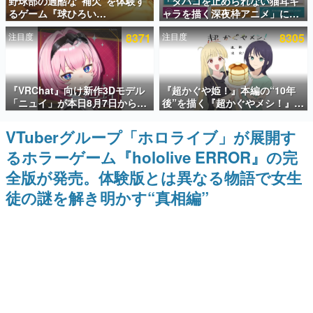
野球部の過酷な“補欠”を体験す
「タバコを止められない猫耳キ
るゲーム『球ひろい
ャラを描く深夜枠アニメ」に視
インタビュー
Simulator』が「1件」のウィッ
聴者の一部から批判意見。違法
注目度
8371
注目度
8305
シュリストをもとにチェコ語に
薬物の使用と思しき描写も含め
連載・特集一覧
対応しSNSで話題に。『キング
て、BPOが議論を交わす
ダム・カム』開発元やチェコの
プロ野球選手から称賛の声
殿堂入り記事
『VRChat』向け新作3Dモデル
『超かぐや姫！』本編の“10年
SNS拡散数が数千以上！ ページビュー数万以上！ などな
ど。多くの人々に読まれた、電ファミ渾身の“殿堂入り”記
「ニュイ」が本日8月7日から
後”を描く『超かぐやメシ！』
事をまとめました。
BOOTHにて発売。瞳に光る星
Web連載決定。新たなWebマン
や感情豊かな表情が、小悪魔か
ガレーベル「ビビビコミック」
VTuberグループ「ホロライブ」が展開す
ゲームの企画書
わいい
にて特別話が掲載スタート、あ
名作ゲームクリエイターの方々に製作時のエピソードをお
るホラーゲーム『hololive ERROR』の完
のお話には…まだ続きがある！
聞きし、ヒットする企画（ゲーム）とは何か？を探ってい
きます。
全版が発売。体験版とは異なる物語で女生
赫本
徒の謎を解き明かす“真相編”
この物語を解いてはいけない。『赫本』は、〈試験問題〉
の形をした短編ホラー小説集です。
新世代に訊く
これからのデジタルゲーム市場を担う若きクリエイター達
の姿を追い、彼らのルーツと情熱を探っていきます。
ゲーム世代の作家たち
ゲームに多大な影響を受けた作家さんに取材し、ゲームが