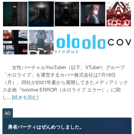
マンガ
女性向け
アプリレビュー
その他
電ファミニコゲーマーとは？
女性バーチャルYouTuber（以下、VTuber）グループ
運営：株式会社マレ
「ホロライブ」を運営するカバー株式会社は7月19日
（月）、同社が2021年夏から展開してきたメディアミック
ス企画『hololive ERROR（ホロライブ エラー）』に関
し...
[続きを読む]
AD
勇者パーティはぜんめつしました。