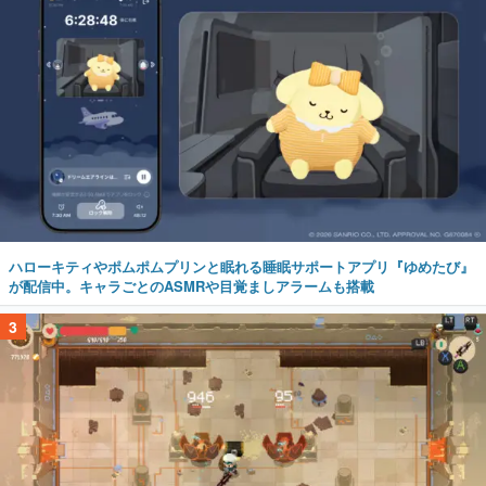
ハローキティやポムポムプリンと眠れる睡眠サポートアプリ『ゆめたび』
が配信中。キャラごとのASMRや目覚ましアラームも搭載
3