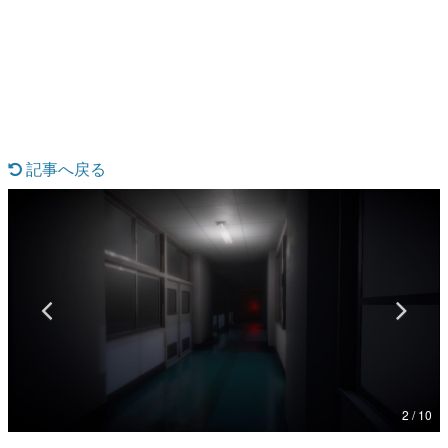
日本のコンテンツ産業やカルチャーに与えた影響を探る企
画です。
日本モバイルゲーム産業史
日本のモバイルゲーム史における主要なトピック・タイト
ルを網羅するほか、開発者へのインタビューや識者による
解説を掲載。約20年の歴史が一望できる決定版！
若ゲのいたり〜ゲームクリエイターの青春〜
『うつヌケ』『ペンと箸』等で知られるマンガ家・田中圭
記事へ戻る
一先生によるゲーム業界レポートマンガです。
なんでゲームは面白い？
ゲーム開発者・hamatsu氏がゲームの魅力を画面や操作の
具体的な形から解き明かしていく、硬派で骨太な評論連載
です。
ゲームが変えた日本語
「経験値」「裏技」「ラスボス」… ゲームにまつわる言葉
の起源や用法の変遷を、コンピューター文化史研究家・タ
イニーP氏が徹底調査。
カテゴリ
2 / 10
特集記事