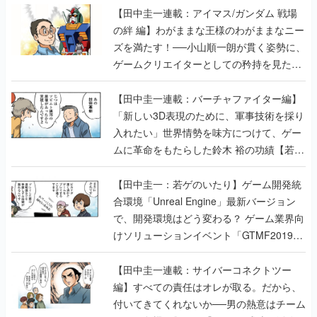
【田中圭一連載：アイマス/ガンダム 戦場
の絆 編】わがままな王様のわがままなニー
ズを満たす！──小山順一朗が貫く姿勢に、
ゲームクリエイターとしての矜持を見た
【若ゲのいたり最終回】
【田中圭一連載：バーチャファイター編】
「新しい3D表現のために、軍事技術を採り
入れたい」世界情勢を味方につけて、ゲー
ムに革命をもたらした鈴木 裕の功績【若ゲ
のいたり】
【田中圭一：若ゲのいたり】ゲーム開発統
合環境「Unreal Engine」最新バージョン
で、開発環境はどう変わる？ ゲーム業界向
けソリューションイベント「GTMF2019」
に行って、より理解を深めよう【PR】
【田中圭一連載：サイバーコネクトツー
編】すべての責任はオレが取る。だから、
付いてきてくれないか──男の熱意はチーム