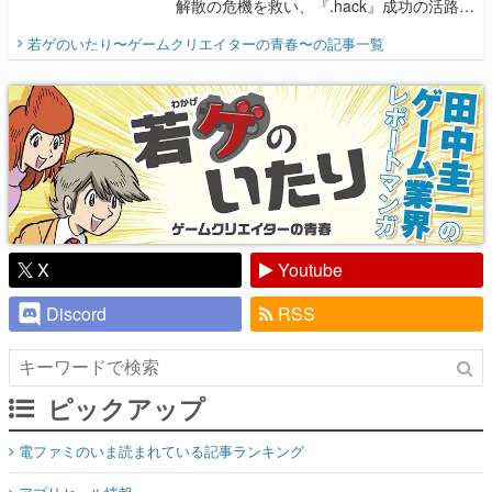
解散の危機を救い、『.hack』成功の活路を
開く。業界の快男児・松山 洋に流れる血は
若ゲのいたり〜ゲームクリエイターの青春〜
の記事一覧
『少年ジャンプ』色だった【若ゲのいた
り】
X
Youtube
Discord
RSS
ピックアップ
電ファミのいま読まれている記事ランキング