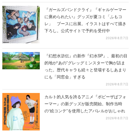
『ガールズバンドクライ』『ギャルゲーマー
に褒められたい』グッズが夏コミ「ふもコ
レ」 ブースに出展。イラストはすべて描き
下ろし。公式サイトで予約を受付中
2026年8月7日
『幻想水滸伝』の新作『幻水SP』、最初の目
的地が“あの”グレッグミンスターで胸が詰ま
った。歴代キャラも続々と登場するしあまり
にも「同窓会」すぎる
2026年8月7日
カルト的人気を誇るアニメ『ポピーザぱフォ
ーマー』の新グッズが販売開始。制作当時
の“絵コンテ”を使用したアパレルがおしゃれ
2026年8月7日