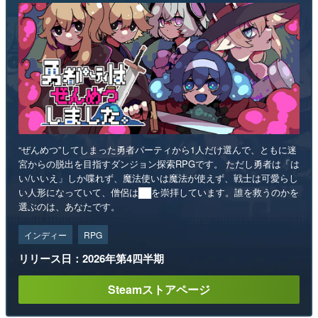
“ぜんめつ”してしまった勇者パーティから1人だけ選んで、ともに迷
宮からの脱出を目指すダンジョン探索RPGです。 ただし勇者は「は
い/いいえ」しか喋れず、魔法使いは魔法が使えず、戦士は可愛らし
い人形になっていて、僧侶は██を崇拝しています。誰を救うのかを
選ぶのは、あなたです。
インディー
RPG
リリース日：2026年第4四半期
Steamストアページ