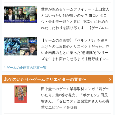
世界が認めるゲームデザイナー・上田文人
とはいったい何が凄いのか？ ヨコオタロ
ウ・外山圭一郎らと共に『ICO』に込めら
れたこだわりを語り尽くす！【ゲームの企
画書】
【ゲームの企画書】『ペルソナ3』を築き
上げたのは反骨心とリスペクトだった。赤
い企画書のもとに集った“愚連隊”がシリー
ズを生まれ変わらせるまで【橋野桂インタ
ビュー】
ゲームの企画書
の記事一覧
若ゲのいたり〜ゲームクリエイターの青春〜
田中圭一のゲーム業界取材マンガ『若ゲの
いたり』第2巻が発売。『ポケモン』田尻
智さん、『ゼビウス』遠藤雅伸さんらの貴
重なエピソードを収録