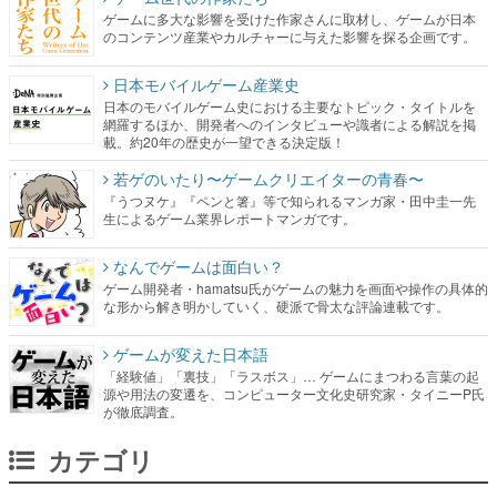
ゲームに多大な影響を受けた作家さんに取材し、ゲームが日本
のコンテンツ産業やカルチャーに与えた影響を探る企画です。
日本モバイルゲーム産業史
日本のモバイルゲーム史における主要なトピック・タイトルを
網羅するほか、開発者へのインタビューや識者による解説を掲
載。約20年の歴史が一望できる決定版！
若ゲのいたり〜ゲームクリエイターの青春〜
『うつヌケ』『ペンと箸』等で知られるマンガ家・田中圭一先
生によるゲーム業界レポートマンガです。
なんでゲームは面白い？
ゲーム開発者・hamatsu氏がゲームの魅力を画面や操作の具体的
な形から解き明かしていく、硬派で骨太な評論連載です。
ゲームが変えた日本語
「経験値」「裏技」「ラスボス」… ゲームにまつわる言葉の起
源や用法の変遷を、コンピューター文化史研究家・タイニーP氏
が徹底調査。
カテゴリ