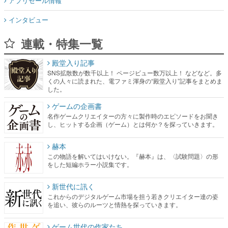
アプリセール情報
インタビュー
連載・特集一覧
殿堂入り記事
SNS拡散数が数千以上！ ページビュー数万以上！ などなど。多
くの人々に読まれた、電ファミ渾身の“殿堂入り”記事をまとめま
した。
ゲームの企画書
名作ゲームクリエイターの方々に製作時のエピソードをお聞き
し、ヒットする企画（ゲーム）とは何か？を探っていきます。
赫本
この物語を解いてはいけない。『赫本』は、〈試験問題〉の形
をした短編ホラー小説集です。
新世代に訊く
これからのデジタルゲーム市場を担う若きクリエイター達の姿
を追い、彼らのルーツと情熱を探っていきます。
ゲーム世代の作家たち