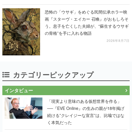
恐怖の「ウサギ」をめぐる民間伝承ホラー映
画『スターヴ・エイカー 召喚』がおもしろそ
う。息子を亡くした夫婦が、“蘇生するウサギ
の骨格”を手に入れる物語
2026年8月7日
カテゴリーピックアップ
インタビュー
「現実より意味のある仮想世界を作る」
──『EVE Online』の生みの親が18年掲げ
続ける”クレイジーな宣言”は、比喩ではな
く本気だった