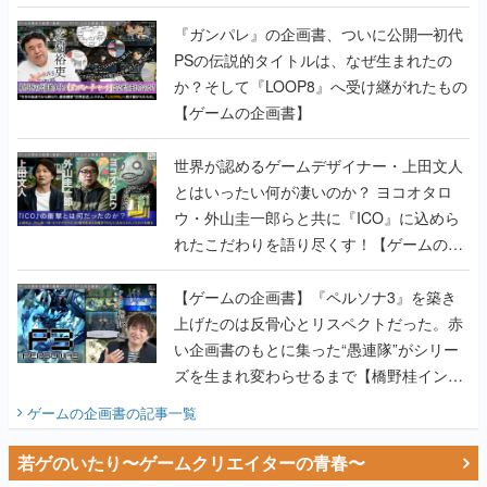
書】
『ガンパレ』の企画書、ついに公開━初代
PSの伝説的タイトルは、なぜ生まれたの
か？そして『LOOP8』へ受け継がれたもの
【ゲームの企画書】
世界が認めるゲームデザイナー・上田文人
とはいったい何が凄いのか？ ヨコオタロ
ウ・外山圭一郎らと共に『ICO』に込めら
れたこだわりを語り尽くす！【ゲームの企
画書】
【ゲームの企画書】『ペルソナ3』を築き
上げたのは反骨心とリスペクトだった。赤
い企画書のもとに集った“愚連隊”がシリー
ズを生まれ変わらせるまで【橋野桂インタ
ビュー】
ゲームの企画書
の記事一覧
若ゲのいたり〜ゲームクリエイターの青春〜