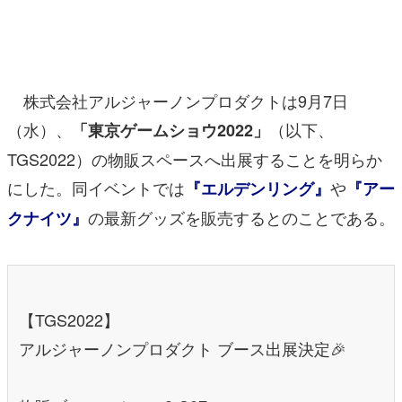
マンガ
女性向け
株式会社アルジャーノンプロダクトは9月7日
アプリレビュー
（水）、
（以下、
「東京ゲームショウ2022」
その他
TGS2022）の物販スペースへ出展することを明らか
電ファミニコゲーマーとは？
にした。同イベントでは
や
『エルデンリング』
『アー
の最新グッズを販売するとのことである。
クナイツ』
運営：株式会社マレ
【TGS2022】
アルジャーノンプロダクト ブース出展決定🎉