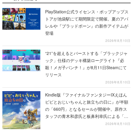
PlayStation公式ライセンス・ポップアップス
トアが池袋駅にて期間限定で開催。夏のアパ
レルや『ブラッドボーン』の新作アイテムが
登場
2026年8月10日
“21”を超えるとバーストする「ブラックジャ
ック」仕様のデッキ構築ローグライト『必
殺！メガ子パンチ！』が8月11日Steamにて
リリース
2026年8月10日
Kindle版『ファイナルファンタジーIXえほん
ビビとおじいちゃんと旅立ちの日に』が半額
の「660円」となるセールが開催中。原作ス
タッフの青木和彦氏と板鼻利幸氏による「ビ
ビ」の前日譚
2026年8月10日