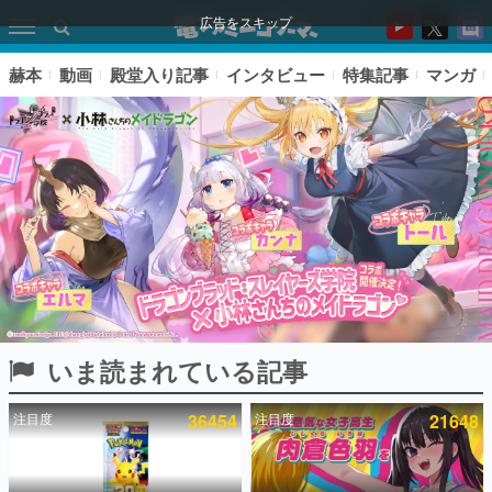
広告をスキップ
赫本
動画
殿堂入り記事
インタビュー
特集記事
マンガ
いま読まれている記事
ピックアップ
注目度
36454
注目度
21648
電ファミのいま読まれている記事ランキング
アプリセール情報