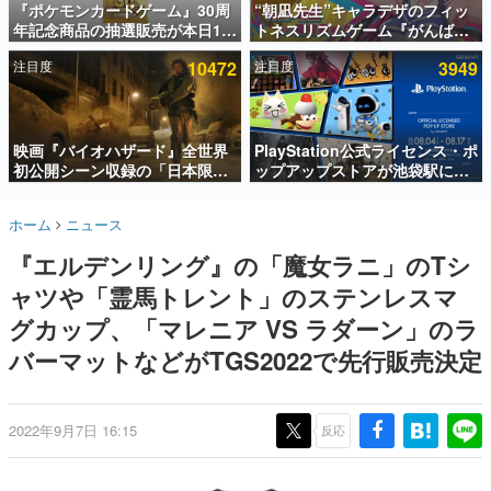
『ポケモンカードゲーム』30周
“朝凪先生”キャラデザのフィッ
年記念商品の抽選販売が本日12
トネスリズムゲーム『がんば
インタビュー
時より開始。拡張パック「30th
れ！チアリズム』Steamストア
注目度
10472
注目度
3949
CELEBRATION」のボックス
ページが公開。キャラクターの
連載・特集一覧
に、「プレミアムデッキセット
CVは陽向葵ゅかさん
エーフィ・ブラッキー」
殿堂入り記事
「FUTURISTIC BOX」の計3商
SNS拡散数が数千以上！ ページビュー数万以上！ などな
品
映画『バイオハザード』全世界
PlayStation公式ライセンス・ポ
ど。多くの人々に読まれた、電ファミ渾身の“殿堂入り”記
初公開シーン収録の「日本限
ップアップストアが池袋駅にて
事をまとめました。
定」予告映像が解禁。バイオの
期間限定で開催。夏のアパレル
日（8月10日）にあわせて、
や『ブラッドボーン』の新作ア
ゲームの企画書
ホーム
ニュース
「ラクーンシティ総合病院」へ
イテムが登場
名作ゲームクリエイターの方々に製作時のエピソードをお
聞きし、ヒットする企画（ゲーム）とは何か？を探ってい
行く配達人の姿が披露
『エルデンリング』の「魔女ラニ」のTシ
きます。
ャツや「霊馬トレント」のステンレスマ
赫本
この物語を解いてはいけない。『赫本』は、〈試験問題〉
グカップ、「マレニア VS ラダーン」のラ
の形をした短編ホラー小説集です。
バーマットなどがTGS2022で先行販売決定
新世代に訊く
これからのデジタルゲーム市場を担う若きクリエイター達
の姿を追い、彼らのルーツと情熱を探っていきます。
2022年9月7日 16:15
反応
ゲーム世代の作家たち
ゲームに多大な影響を受けた作家さんに取材し、ゲームが