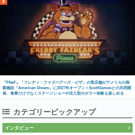
5
『FNaF』「フレディ・ファズベアーズ・ピザ」の実店舗がアメリカの商
業施設「American Dream」に2027年オープン！ScottGamesとの共同開
発、食事だけでなくステージショーや没入型のホラー体験も楽しめる
カテゴリーピックアップ
インタビュー