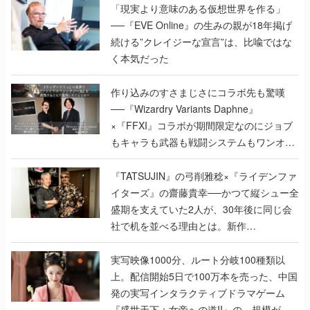
「現実より意味のある仮想世界を作る」
──『EVE Online』の生みの親が18年掲げ
続ける”クレイジーな宣言”は、比喩ではな
く本気だった
作り込みのすさまじさにコラボ先も驚嘆
──『Wizardry Variants Daphne』
×『FFXI』コラボが期間限定なのにジョブ
もキャラも武器も戦闘システムもワンオフ
で作り込まれた理由を両ディレクターに聞
く
『TATSUJIN』の弓削雅稔×『ライデンファ
イターズ』の齋藤貴幸──かつて縦シュー全
盛期を支えていた2人が、30年後に同じ会
社で机を並べる理由とは。新作
『TATSUJIN EXTREME』で初タッグを組
んだレジェンド2人に訊く開発秘話
実写映像1000分、ルート分岐100種類以
上。配信開始5日で100万本を売った、中国
発の実写インタラクティブドラマゲーム
『盛世天下：女帝への道II』の、規模が違