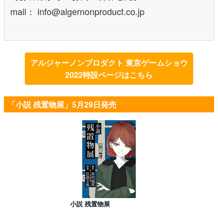
mail： info@algernonproduct.co.jp
アルジャーノンプロダクト 東京ゲームショウ
2022特設ページはこちら
「小説 残置物展」5月29日発売
小説 残置物展