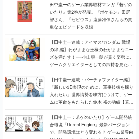
田中圭一のゲーム業界取材マンガ『若ゲの
いたり』第2巻が発売。『ポケモン』田尻
智さん、『ゼビウス』遠藤雅伸さんらの貴
重なエピソードを収録
【田中圭一連載：アイマス/ガンダム 戦場
の絆 編】わがままな王様のわがままなニー
ズを満たす！──小山順一朗が貫く姿勢に、
ゲームクリエイターとしての矜持を見た
【若ゲのいたり最終回】
【田中圭一連載：バーチャファイター編】
「新しい3D表現のために、軍事技術を採り
入れたい」世界情勢を味方につけて、ゲー
ムに革命をもたらした鈴木 裕の功績【若ゲ
のいたり】
【田中圭一：若ゲのいたり】ゲーム開発統
合環境「Unreal Engine」最新バージョン
で、開発環境はどう変わる？ ゲーム業界向