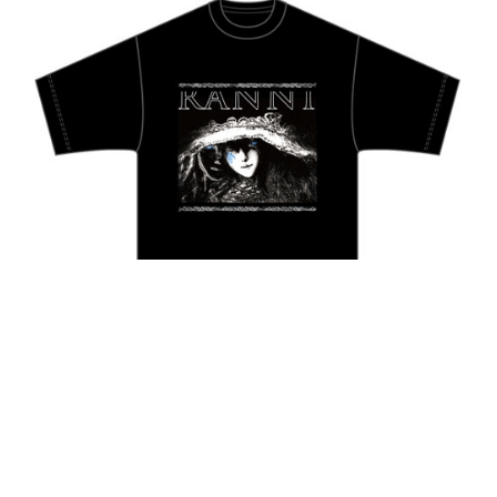
日本のコンテンツ産業やカルチャーに与えた影響を探る企
画です。
日本モバイルゲーム産業史
日本のモバイルゲーム史における主要なトピック・タイト
ルを網羅するほか、開発者へのインタビューや識者による
解説を掲載。約20年の歴史が一望できる決定版！
若ゲのいたり〜ゲームクリエイターの青春〜
『うつヌケ』『ペンと箸』等で知られるマンガ家・田中圭
一先生によるゲーム業界レポートマンガです。
なんでゲームは面白い？
ゲーム開発者・hamatsu氏がゲームの魅力を画面や操作の
具体的な形から解き明かしていく、硬派で骨太な評論連載
です。
ゲームが変えた日本語
「経験値」「裏技」「ラスボス」… ゲームにまつわる言葉
の起源や用法の変遷を、コンピューター文化史研究家・タ
イニーP氏が徹底調査。
カテゴリ
特集記事