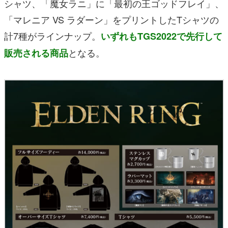
シャツ、「魔女ラニ」に「最初の王ゴッドフレイ」、
「マレニア VS ラダーン」をプリントしたTシャツの
計7種がラインナップ。
いずれもTGS2022で先行して
となる。
販売される商品