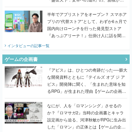
うこだわりをプロデューサーに聞いた
半年でアプリストアをオープン？ スマホア
プリの“代替ストア”として、わずか6ヵ月で
国内向けローンチを行った発見型ストア
『あっぷアリーナ！』仕掛け人に話を聞い
てみた
インタビュー
の記事一覧
ゲームの企画書
『アビス』は、ひとつの奇跡だった──膨大
な開発資料とともに『テイルズ オブ ジ ア
ビス』開発陣に聞く、「生まれた意味を知
るRPG」が生まれた理由【ゲームの企画
書】
なにが、人を「ロマンシング」させるの
か？『ロマサガ2』当時の企画書とキャラ
設定画から迫る、河津秋敏がRPGに生み出
した「ロマン」の正体とは【ゲームの企画