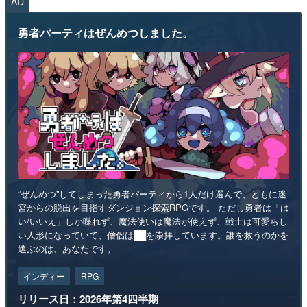
AD
勇者パーティはぜんめつしました。
“ぜんめつ”してしまった勇者パーティから1人だけ選んで、ともに迷
宮からの脱出を目指すダンジョン探索RPGです。 ただし勇者は「は
い/いいえ」しか喋れず、魔法使いは魔法が使えず、戦士は可愛らし
い人形になっていて、僧侶は██を崇拝しています。誰を救うのかを
選ぶのは、あなたです。
インディー
RPG
リリース日：2026年第4四半期