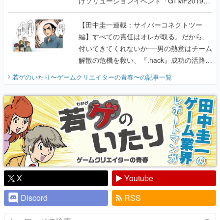
けソリューションイベント「GTMF2019」
に行って、より理解を深めよう【PR】
【田中圭一連載：サイバーコネクトツー
編】すべての責任はオレが取る。だから、
付いてきてくれないか──男の熱意はチーム
解散の危機を救い、『.hack』成功の活路を
開く。業界の快男児・松山 洋に流れる血は
若ゲのいたり〜ゲームクリエイターの青春〜
の記事一覧
『少年ジャンプ』色だった【若ゲのいた
り】
X
Youtube
Discord
RSS