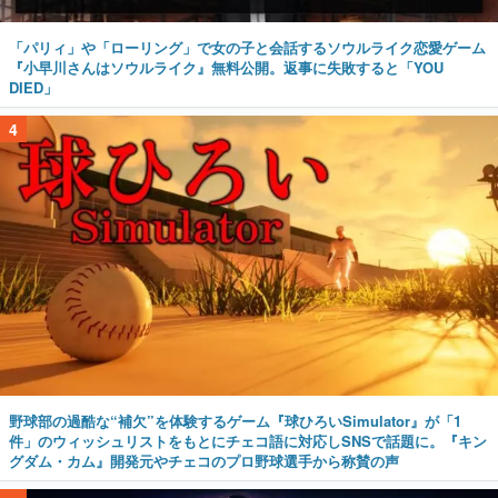
「パリィ」や「ローリング」で女の子と会話するソウルライク恋愛ゲーム
『小早川さんはソウルライク』無料公開。返事に失敗すると「YOU
DIED」
4
野球部の過酷な“補欠”を体験するゲーム『球ひろいSimulator』が「1
件」のウィッシュリストをもとにチェコ語に対応しSNSで話題に。『キン
グダム・カム』開発元やチェコのプロ野球選手から称賛の声