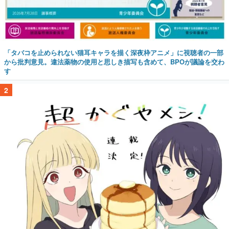
「タバコを止められない猫耳キャラを描く深夜枠アニメ」に視聴者の一部
から批判意見。違法薬物の使用と思しき描写も含めて、BPOが議論を交わ
す
2