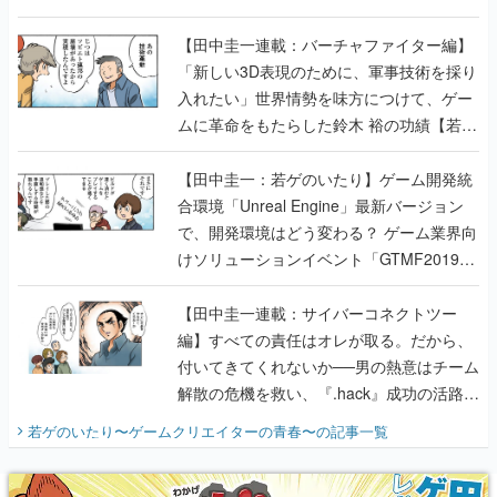
【若ゲのいたり最終回】
【田中圭一連載：バーチャファイター編】
「新しい3D表現のために、軍事技術を採り
入れたい」世界情勢を味方につけて、ゲー
ムに革命をもたらした鈴木 裕の功績【若ゲ
のいたり】
【田中圭一：若ゲのいたり】ゲーム開発統
合環境「Unreal Engine」最新バージョン
で、開発環境はどう変わる？ ゲーム業界向
けソリューションイベント「GTMF2019」
に行って、より理解を深めよう【PR】
【田中圭一連載：サイバーコネクトツー
編】すべての責任はオレが取る。だから、
付いてきてくれないか──男の熱意はチーム
解散の危機を救い、『.hack』成功の活路を
開く。業界の快男児・松山 洋に流れる血は
若ゲのいたり〜ゲームクリエイターの青春〜
の記事一覧
『少年ジャンプ』色だった【若ゲのいた
り】