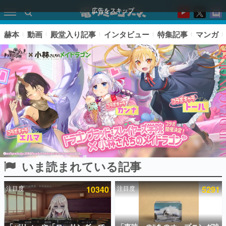
広告をスキップ
赫本
動画
殿堂入り記事
インタビュー
特集記事
マンガ
いま読まれている記事
ピックアップ
注目度
10340
注目度
5291
電ファミのいま読まれている記事ランキング
アプリセール情報