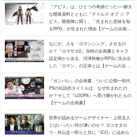
『アビス』は、ひとつの奇跡だった──膨大
な開発資料とともに『テイルズ オブ ジ ア
ビス』開発陣に聞く、「生まれた意味を知
るRPG」が生まれた理由【ゲームの企画
書】
なにが、人を「ロマンシング」させるの
か？『ロマサガ2』当時の企画書とキャラ
設定画から迫る、河津秋敏がRPGに生み出
した「ロマン」の正体とは【ゲームの企画
書】
『ガンパレ』の企画書、ついに公開━初代
PSの伝説的タイトルは、なぜ生まれたの
か？そして『LOOP8』へ受け継がれたもの
【ゲームの企画書】
世界が認めるゲームデザイナー・上田文人
とはいったい何が凄いのか？ ヨコオタロ
ウ・外山圭一郎らと共に『ICO』に込めら