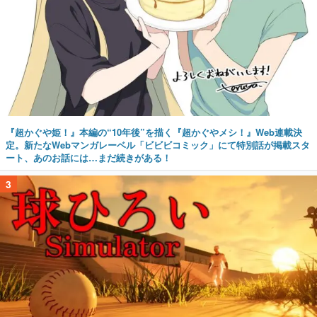
『超かぐや姫！』本編の“10年後”を描く『超かぐやメシ！』Web連載決
定。新たなWebマンガレーベル「ビビビコミック」にて特別話が掲載スタ
ート、あのお話には…まだ続きがある！
3