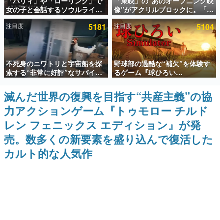
「パリィ」や「ローリング」で
「東映」の“あのオープニング映
女の子と会話するソウルライク
像”がアクリルブロックに。「東
インタビュー
恋愛ゲーム『小早川さんはソウ
映ヒストリカル グッズコレクシ
注目度
5181
注目度
5104
ルライク』無料公開。返事に失
ョン」が8月下旬より発売
連載・特集一覧
敗すると「YOU DIED」
殿堂入り記事
不死身のニワトリと宇宙船を探
野球部の過酷な“補欠”を体験す
SNS拡散数が数千以上！ ページビュー数万以上！ などな
ど。多くの人々に読まれた、電ファミ渾身の“殿堂入り”記
索する“非常に好評”なサバイバ
るゲーム『球ひろい
事をまとめました。
ルゲーム『Breathedge』が無
Simulator』が「1件」のウィッ
料で配布中。入手できる期間は8
シュリストをもとにチェコ語に
滅んだ世界の復興を目指す“共産主義”の協
ゲームの企画書
月10日まで
対応しSNSで話題に。『キング
名作ゲームクリエイターの方々に製作時のエピソードをお
力アクションゲーム『トゥモロー チルド
ダム・カム』開発元やチェコの
聞きし、ヒットする企画（ゲーム）とは何か？を探ってい
プロ野球選手から称賛の声
きます。
レン フェニックス エディション』が発
赫本
売。数多くの新要素を盛り込んで復活した
この物語を解いてはいけない。『赫本』は、〈試験問題〉
カルト的な人気作
の形をした短編ホラー小説集です。
新世代に訊く
これからのデジタルゲーム市場を担う若きクリエイター達
の姿を追い、彼らのルーツと情熱を探っていきます。
ゲーム世代の作家たち
ゲームに多大な影響を受けた作家さんに取材し、ゲームが