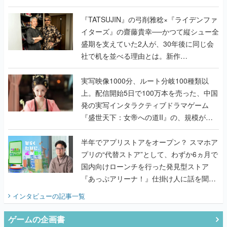
で作り込まれた理由を両ディレクターに聞
く
『TATSUJIN』の弓削雅稔×『ライデンファ
イターズ』の齋藤貴幸──かつて縦シュー全
盛期を支えていた2人が、30年後に同じ会
社で机を並べる理由とは。新作
『TATSUJIN EXTREME』で初タッグを組
んだレジェンド2人に訊く開発秘話
実写映像1000分、ルート分岐100種類以
上。配信開始5日で100万本を売った、中国
発の実写インタラクティブドラマゲーム
『盛世天下：女帝への道II』の、規模が違
うこだわりをプロデューサーに聞いた
半年でアプリストアをオープン？ スマホア
プリの“代替ストア”として、わずか6ヵ月で
国内向けローンチを行った発見型ストア
『あっぷアリーナ！』仕掛け人に話を聞い
てみた
インタビュー
の記事一覧
ゲームの企画書