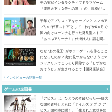
発の実写インタラクティブドラマゲーム
『盛世天下：女帝への道II』の、規模が違
うこだわりをプロデューサーに聞いた
半年でアプリストアをオープン？ スマホア
プリの“代替ストア”として、わずか6ヵ月で
国内向けローンチを行った発見型ストア
『あっぷアリーナ！』仕掛け人に話を聞い
てみた
なぜ “あの花王” がホラーゲームを作ること
になったのか？ 敵に見つからないようにマ
ジックリンでこっそり掃除する『しずかな
おそうじ』が生まれるまで【開発座談会】
インタビュー
の記事一覧
ゲームの企画書
『アビス』は、ひとつの奇跡だった──膨大
な開発資料とともに『テイルズ オブ ジ ア
ビス』開発陣に聞く、「生まれた意味を知