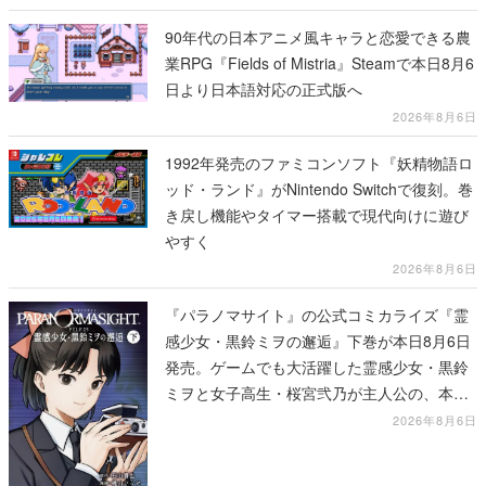
90年代の日本アニメ風キャラと恋愛できる農
業RPG『Fields of Mistria』Steamで本日8月6
日より日本語対応の正式版へ
2026年8月6日
1992年発売のファミコンソフト『妖精物語ロ
ッド・ランド』がNintendo Switchで復刻。巻
き戻し機能やタイマー搭載で現代向けに遊び
やすく
2026年8月6日
『パラノマサイト』の公式コミカライズ『霊
感少女・黒鈴ミヲの邂逅』下巻が本日8月6日
発売。ゲームでも大活躍した霊感少女・黒鈴
ミヲと女子高生・桜宮弐乃が主人公の、本編
より少し後の物語
2026年8月6日