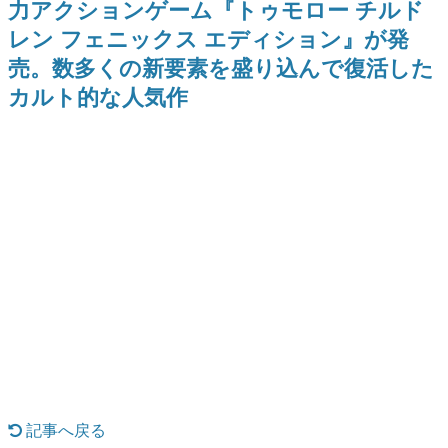
力アクションゲーム『トゥモロー チルド
どが全品受注生産で登場、過去
日本のコンテンツ産業やカルチャーに与えた影響を探る企
に発売したグッズの再販も
レン フェニックス エディション』が発
画です。
売。数多くの新要素を盛り込んで復活した
日本モバイルゲーム産業史
日本のモバイルゲーム史における主要なトピック・タイト
カルト的な人気作
ルを網羅するほか、開発者へのインタビューや識者による
解説を掲載。約20年の歴史が一望できる決定版！
若ゲのいたり〜ゲームクリエイターの青春〜
『うつヌケ』『ペンと箸』等で知られるマンガ家・田中圭
一先生によるゲーム業界レポートマンガです。
なんでゲームは面白い？
ゲーム開発者・hamatsu氏がゲームの魅力を画面や操作の
具体的な形から解き明かしていく、硬派で骨太な評論連載
です。
ゲームが変えた日本語
「経験値」「裏技」「ラスボス」… ゲームにまつわる言葉
の起源や用法の変遷を、コンピューター文化史研究家・タ
イニーP氏が徹底調査。
カテゴリ
記事へ戻る
特集記事