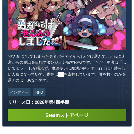
“ぜんめつ”してしまった勇者パーティから1人だけ選んで、ともに迷
宮からの脱出を目指すダンジョン探索RPGです。 ただし勇者は「は
い/いいえ」しか喋れず、魔法使いは魔法が使えず、戦士は可愛らし
い人形になっていて、僧侶は██を崇拝しています。誰を救うのかを
選ぶのは、あなたです。
インディー
RPG
リリース日：2026年第4四半期
Steamストアページ