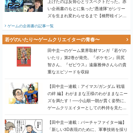
上げたのは反骨心とリスペクトだった。赤
い企画書のもとに集った“愚連隊”がシリー
ズを生まれ変わらせるまで【橋野桂インタ
ビュー】
ゲームの企画書
の記事一覧
若ゲのいたり〜ゲームクリエイターの青春〜
田中圭一のゲーム業界取材マンガ『若ゲの
いたり』第2巻が発売。『ポケモン』田尻
智さん、『ゼビウス』遠藤雅伸さんらの貴
重なエピソードを収録
【田中圭一連載：アイマス/ガンダム 戦場
の絆 編】わがままな王様のわがままなニー
ズを満たす！──小山順一朗が貫く姿勢に、
ゲームクリエイターとしての矜持を見た
【若ゲのいたり最終回】
【田中圭一連載：バーチャファイター編】
「新しい3D表現のために、軍事技術を採り