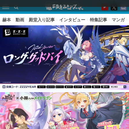
広告をスキップ
赫本
動画
殿堂入り記事
インタビュー
特集記事
マンガ
ピックアップ
電ファミのいま読まれている記事ランキング
アプリセール情報