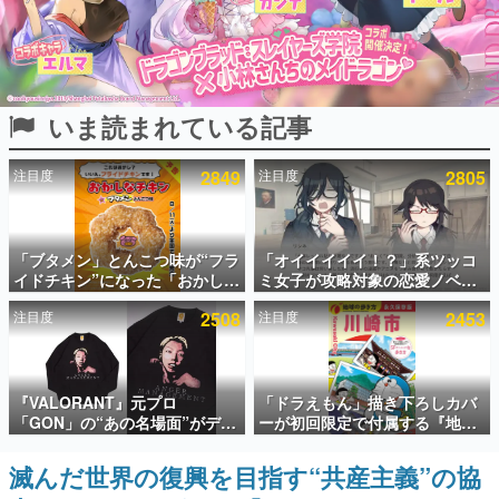
インタビュー
連載・特集一覧
いま読まれている記事
殿堂入り記事
SNS拡散数が数千以上！ ページビュー数万以上！ などな
ど。多くの人々に読まれた、電ファミ渾身の“殿堂入り”記
注目度
2849
注目度
2805
事をまとめました。
ゲームの企画書
名作ゲームクリエイターの方々に製作時のエピソードをお
聞きし、ヒットする企画（ゲーム）とは何か？を探ってい
「ブタメン」とんこつ味が“フラ
「オイイイイイ！？」系ツッコ
きます。
イドチキン”になった「おかしな
ミ女子が攻略対象の恋愛ノベル
チキン」が登場。8月11日より
ゲーム『美術部カノジョ』
赫本
注目度
2508
注目度
2453
全国のセブンイレブンで順次発
Steamストアページが公開。
この物語を解いてはいけない。『赫本』は、〈試験問題〉
売、 「ブタメンくん」がデザイ
「お前らーそろそろ自重しろ
の形をした短編ホラー小説集です。
ンされた専用袋が先着でついて
ー？＾＾」暗黒微笑の夢女子
くるキャンペーンも実施
や、萌え声不思議ちゃん女子と
新世代に訊く
青春を謳歌
『VALORANT』元プロ
「ドラえもん」描き下ろしカバ
これからのデジタルゲーム市場を担う若きクリエイター達
「GON」の“あの名場面”がデザ
ーが初回限定で付属する『地球
の姿を追い、彼らのルーツと情熱を探っていきます。
インされた新作グッズが本日8月
の歩き方 川崎市』が8月6日に発
5日より期間限定で発売。Tシャ
売。全400ページの大ボリュー
滅んだ世界の復興を目指す“共産主義”の協
ゲーム世代の作家たち
ツやコインケース、アクキーな
ム
ゲームに多大な影響を受けた作家さんに取材し、ゲームが