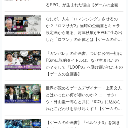
るRPG」が生まれた理由【ゲームの企画
書】
なにが、人を「ロマンシング」させるの
か？『ロマサガ2』当時の企画書とキャラ
設定画から迫る、河津秋敏がRPGに生み出
した「ロマン」の正体とは【ゲームの企画
書】
『ガンパレ』の企画書、ついに公開━初代
PSの伝説的タイトルは、なぜ生まれたの
か？そして『LOOP8』へ受け継がれたもの
【ゲームの企画書】
世界が認めるゲームデザイナー・上田文人
とはいったい何が凄いのか？ ヨコオタロ
ウ・外山圭一郎らと共に『ICO』に込めら
れたこだわりを語り尽くす！【ゲームの企
画書】
【ゲームの企画書】『ペルソナ3』を築き