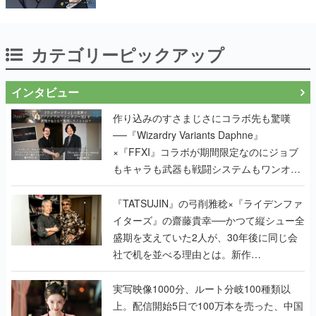
カテゴリーピックアップ
インタビュー
作り込みのすさまじさにコラボ先も驚嘆
──『Wizardry Variants Daphne』
×『FFXI』コラボが期間限定なのにジョブ
もキャラも武器も戦闘システムもワンオフ
で作り込まれた理由を両ディレクターに聞
く
『TATSUJIN』の弓削雅稔×『ライデンファ
イターズ』の齋藤貴幸──かつて縦シュー全
盛期を支えていた2人が、30年後に同じ会
社で机を並べる理由とは。新作
『TATSUJIN EXTREME』で初タッグを組
んだレジェンド2人に訊く開発秘話
実写映像1000分、ルート分岐100種類以
上。配信開始5日で100万本を売った、中国