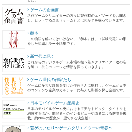
ゲームの企画書
名作ゲームクリエイターの方々に製作時のエピソードをお聞き
し、ヒットする企画（ゲーム）とは何か？を探っていきます。
赫本
この物語を解いてはいけない。『赫本』は、〈試験問題〉の形
をした短編ホラー小説集です。
新世代に訊く
これからのデジタルゲーム市場を担う若きクリエイター達の姿
を追い、彼らのルーツと情熱を探っていきます。
ゲーム世代の作家たち
ゲームに多大な影響を受けた作家さんに取材し、ゲームが日本
のコンテンツ産業やカルチャーに与えた影響を探る企画です。
日本モバイルゲーム産業史
日本のモバイルゲーム史における主要なトピック・タイトルを
網羅するほか、開発者へのインタビューや識者による解説を掲
載。約20年の歴史が一望できる決定版！
若ゲのいたり〜ゲームクリエイターの青春〜