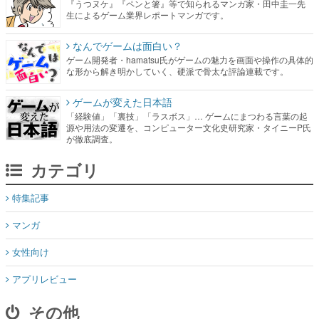
『うつヌケ』『ペンと箸』等で知られるマンガ家・田中圭一先
生によるゲーム業界レポートマンガです。
なんでゲームは面白い？
ゲーム開発者・hamatsu氏がゲームの魅力を画面や操作の具体的
な形から解き明かしていく、硬派で骨太な評論連載です。
ゲームが変えた日本語
「経験値」「裏技」「ラスボス」… ゲームにまつわる言葉の起
源や用法の変遷を、コンピューター文化史研究家・タイニーP氏
が徹底調査。
カテゴリ
特集記事
マンガ
女性向け
アプリレビュー
その他