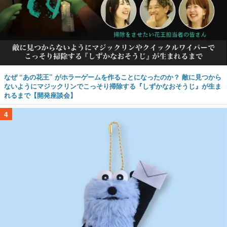
なぜ “あの花王” がホラーゲームを作ることになったのか？ 敵に見つから
ないようにマジックリンでこっそり掃除する『しずかなおそうじ』が生ま
れるまで【開発座談会】
4