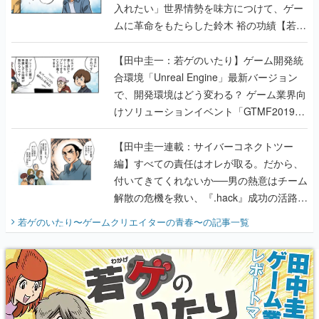
入れたい」世界情勢を味方につけて、ゲー
ムに革命をもたらした鈴木 裕の功績【若ゲ
のいたり】
【田中圭一：若ゲのいたり】ゲーム開発統
合環境「Unreal Engine」最新バージョン
で、開発環境はどう変わる？ ゲーム業界向
けソリューションイベント「GTMF2019」
に行って、より理解を深めよう【PR】
【田中圭一連載：サイバーコネクトツー
編】すべての責任はオレが取る。だから、
付いてきてくれないか──男の熱意はチーム
解散の危機を救い、『.hack』成功の活路を
開く。業界の快男児・松山 洋に流れる血は
若ゲのいたり〜ゲームクリエイターの青春〜
の記事一覧
『少年ジャンプ』色だった【若ゲのいた
り】