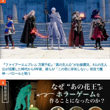
2
『ファイアーエムブレム 万紫千紅』“真の主人公”がお披露目。4人の主人
公が活躍した時代から5年後、彼らが「この世に存在しない」状況で魔
神・バロールと戦う
3