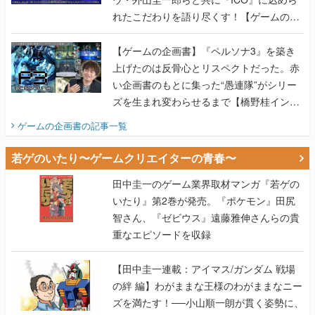
れたこだわりを語り尽くす！【ゲームの企
画書】
【ゲームの企画書】『ペルソナ3』を築き
上げたのは反骨心とリスペクトだった。赤
い企画書のもとに集った“愚連隊”がシリー
ズを生まれ変わらせるまで【橋野桂インタ
ビュー】
ゲームの企画書
の記事一覧
若ゲのいたり〜ゲームクリエイターの青春〜
田中圭一のゲーム業界取材マンガ『若ゲの
いたり』第2巻が発売。『ポケモン』田尻
智さん、『ゼビウス』遠藤雅伸さんらの貴
重なエピソードを収録
【田中圭一連載：アイマス/ガンダム 戦場
の絆 編】わがままな王様のわがままなニー
ズを満たす！──小山順一朗が貫く姿勢に、