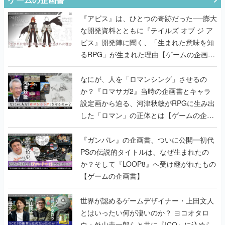
『アビス』は、ひとつの奇跡だった──膨大
な開発資料とともに『テイルズ オブ ジ ア
ビス』開発陣に聞く、「生まれた意味を知
るRPG」が生まれた理由【ゲームの企画
書】
なにが、人を「ロマンシング」させるの
か？『ロマサガ2』当時の企画書とキャラ
設定画から迫る、河津秋敏がRPGに生み出
した「ロマン」の正体とは【ゲームの企画
書】
『ガンパレ』の企画書、ついに公開━初代
PSの伝説的タイトルは、なぜ生まれたの
か？そして『LOOP8』へ受け継がれたもの
【ゲームの企画書】
世界が認めるゲームデザイナー・上田文人
とはいったい何が凄いのか？ ヨコオタロ
ウ・外山圭一郎らと共に『ICO』に込めら