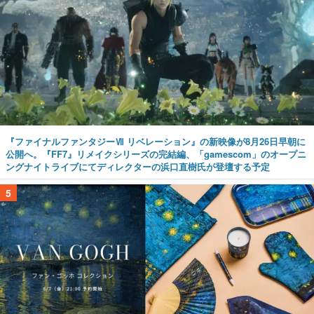
『ファイナルファンタジーⅦ リベレーション』の新映像が8月26日早朝に
公開へ。『FF7』リメイクシリーズの完結編、「gamescom」のオープニ
ングナイトライブにてディレクターの浜口直樹氏が登壇する予定
5