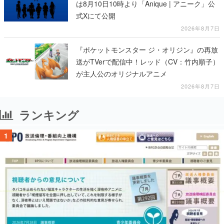
は8月10日10時より「Anique | アニーク」公
式Xにて公開
2026年8月7日
『ポケットモンスター ジ・オリジン』の再放
送がTVerで配信中！レッド（CV：竹内順子）
が主人公のオリジナルアニメ
2026年8月7日
ランキング
1