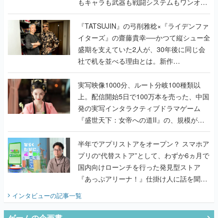
もキャラも武器も戦闘システムもワンオフ
で作り込まれた理由を両ディレクターに聞
く
『TATSUJIN』の弓削雅稔×『ライデンファ
イターズ』の齋藤貴幸──かつて縦シュー全
盛期を支えていた2人が、30年後に同じ会
社で机を並べる理由とは。新作
『TATSUJIN EXTREME』で初タッグを組
んだレジェンド2人に訊く開発秘話
実写映像1000分、ルート分岐100種類以
上。配信開始5日で100万本を売った、中国
発の実写インタラクティブドラマゲーム
『盛世天下：女帝への道II』の、規模が違
うこだわりをプロデューサーに聞いた
半年でアプリストアをオープン？ スマホア
プリの“代替ストア”として、わずか6ヵ月で
国内向けローンチを行った発見型ストア
『あっぷアリーナ！』仕掛け人に話を聞い
てみた
インタビュー
の記事一覧
ゲームの企画書