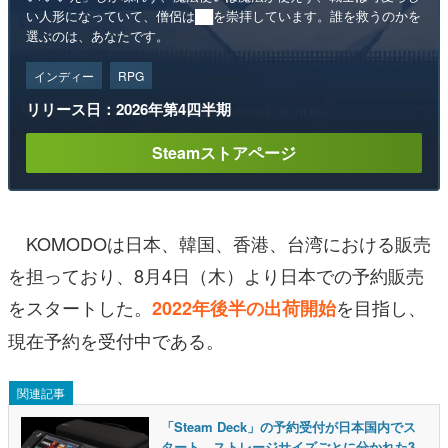
い人形になっていて、僧侶は██を崇拝しています。誰を救うのかを
選ぶのは、あなたです。
インディー
RPG
リリース日：2026年第4四半期
Steamストアページ
KOMODOは日本、韓国、香港、台湾における販売
を担っており、8月4日（木）より日本での予約販売
をスタートした。
を目指し、
2022年後半の出荷開始
現在予約を受付中である。
関連記事
「Steam Deck」の予約受付が日本国内でス
タート。ストレージサイズごとに分かれた3