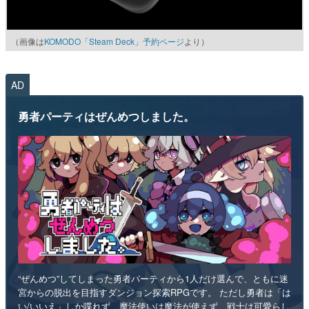
（画像は
KOMODO「Steam Deck」予約ページ
より）
AD
勇者パーティはぜんめつしました。
“ぜんめつ”してしまった勇者パーティから1人だけ選んで、ともに迷
宮からの脱出を目指すダンジョン探索RPGです。 ただし勇者は「は
い/いいえ」しか喋れず、魔法使いは魔法が使えず、戦士は可愛らし