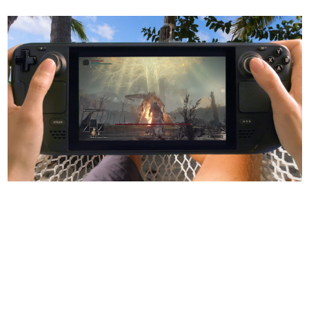
日本のコンテンツ産業やカルチャーに与えた影響を探る企
画です。
日本モバイルゲーム産業史
日本のモバイルゲーム史における主要なトピック・タイト
ルを網羅するほか、開発者へのインタビューや識者による
解説を掲載。約20年の歴史が一望できる決定版！
若ゲのいたり〜ゲームクリエイターの青春〜
『うつヌケ』『ペンと箸』等で知られるマンガ家・田中圭
一先生によるゲーム業界レポートマンガです。
なんでゲームは面白い？
ゲーム開発者・hamatsu氏がゲームの魅力を画面や操作の
具体的な形から解き明かしていく、硬派で骨太な評論連載
です。
ゲームが変えた日本語
「経験値」「裏技」「ラスボス」… ゲームにまつわる言葉
の起源や用法の変遷を、コンピューター文化史研究家・タ
イニーP氏が徹底調査。
カテゴリ
特集記事