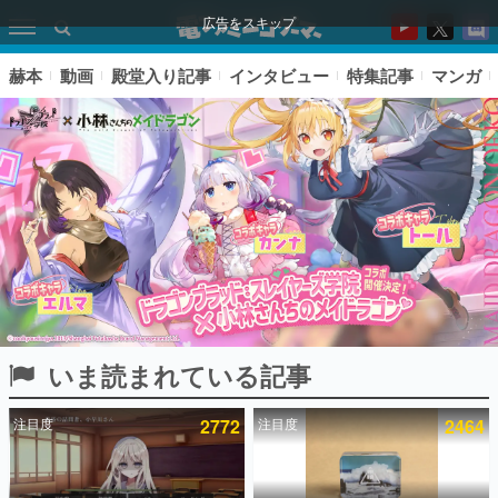
広告をスキップ
赫本
動画
殿堂入り記事
インタビュー
特集記事
マンガ
いま読まれている記事
ピックアップ
注目度
2772
注目度
2464
電ファミのいま読まれている記事ランキング
アプリセール情報