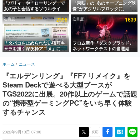
「パリィ」や「ローリング」で
「東映」の“あのオープニング映
女の子と会話するソウルライク
像”がアクリルブロックに。「東
インタビュー
恋愛ゲーム『小早川さんはソウ
映ヒストリカル グッズコレクシ
注目度
2398
注目度
1639
ルライク』無料公開。返事に失
ョン」が8月下旬より発売
連載・特集一覧
敗すると「YOU DIED」
殿堂入り記事
SNS拡散数が数千以上！ ページビュー数万以上！ などな
「タバコを止められない猫耳キ
フロム新作『ダスクブラッド』
ど。多くの人々に読まれた、電ファミ渾身の“殿堂入り”記
ャラを描く深夜枠アニメ」に視
ネットワークテストの当選結果
事をまとめました。
聴者の一部から批判意見。違法
が8月7日22時に発表。応募サイ
薬物の使用と思しき描写も含め
トのマイページから確認可能、
ゲームの企画書
ホーム
ニュース
て、BPOが議論を交わす
テスト実施は8月21日～24日
名作ゲームクリエイターの方々に製作時のエピソードをお
聞きし、ヒットする企画（ゲーム）とは何か？を探ってい
『エルデンリング』『FF7 リメイク』を
きます。
Steam Deckで遊べる大型ブースが
赫本
この物語を解いてはいけない。『赫本』は、〈試験問題〉
TGS2022に出展。20作以上のゲームで話題
の形をした短編ホラー小説集です。
の“携帯型ゲーミングPC”をいち早く体験
するチャンス
新世代に訊く
これからのデジタルゲーム市場を担う若きクリエイター達
の姿を追い、彼らのルーツと情熱を探っていきます。
2022年9月13日 07:08
反応
ゲーム世代の作家たち
ゲームに多大な影響を受けた作家さんに取材し、ゲームが