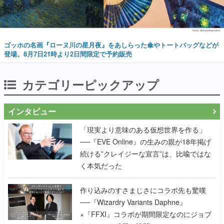
ゴッホの名画『ローヌ川の星月夜』をあしらった傘やトートバッグなどが
登場。8月7日21時より2日間限定で予約販売
カテゴリーピックアップ
インタビュー
「現実より意味のある仮想世界を作る」
──『EVE Online』の生みの親が18年掲げ
続ける”クレイジーな宣言”は、比喩ではな
く本気だった
作り込みのすさまじさにコラボ先も驚嘆
──『Wizardry Variants Daphne』
×『FFXI』コラボが期間限定なのにジョブ