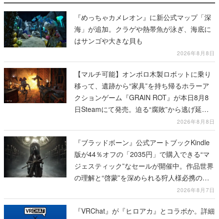
『めっちゃカメレオン』に新公式マップ「深
海」が追加。クラゲや熱帯魚が泳ぎ、海底に
はサンゴや大きな貝も
2026年8月8日
【マルチ可能】オンボロ木製ロボットに乗り
移って、遺跡から“家具”を持ち帰るホラーア
クションゲーム『GRAIN ROT』が本日8月8
日Steamにて発売。迫る“腐敗”から逃げ延
び、持ち帰った家具で基地を再建
2026年8月8日
『ブラッドボーン』公式アートブックKindle
版が44％オフの「2035円」で購入できる“マ
ジェスティック”なセールが開催中。作品世界
の理解と“啓蒙”を深められる狩人様必携の一
冊
2026年8月7日
『VRChat』が『ヒロアカ』とコラボか。詳細