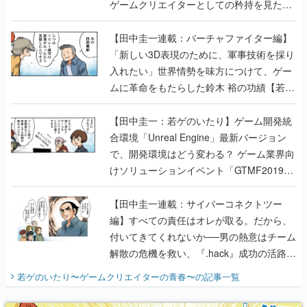
ゲームクリエイターとしての矜持を見た
【若ゲのいたり最終回】
【田中圭一連載：バーチャファイター編】
「新しい3D表現のために、軍事技術を採り
入れたい」世界情勢を味方につけて、ゲー
ムに革命をもたらした鈴木 裕の功績【若ゲ
のいたり】
【田中圭一：若ゲのいたり】ゲーム開発統
合環境「Unreal Engine」最新バージョン
で、開発環境はどう変わる？ ゲーム業界向
けソリューションイベント「GTMF2019」
に行って、より理解を深めよう【PR】
【田中圭一連載：サイバーコネクトツー
編】すべての責任はオレが取る。だから、
付いてきてくれないか──男の熱意はチーム
解散の危機を救い、『.hack』成功の活路を
開く。業界の快男児・松山 洋に流れる血は
若ゲのいたり〜ゲームクリエイターの青春〜
の記事一覧
『少年ジャンプ』色だった【若ゲのいた
り】