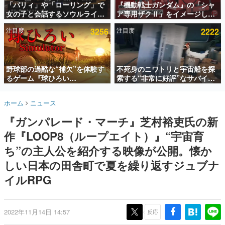
「パリィ」や「ローリング」で
『機動戦士ガンダム』の「シャ
女の子と会話するソウルライク
ア専用ザクⅡ」をイメージした
インタビュー
恋愛ゲーム『小早川さんはソウ
散水ホースリールが予約開始。
注目度
3256
注目度
2222
ルライク』無料公開。返事に失
本体にはシャアのパーソナルマ
連載・特集一覧
敗すると「YOU DIED」
ークやジオン公国軍のエンブレ
ム、型式番号などを配置
殿堂入り記事
SNS拡散数が数千以上！ ページビュー数万以上！ などな
野球部の過酷な“補欠”を体験す
不死身のニワトリと宇宙船を探
ど。多くの人々に読まれた、電ファミ渾身の“殿堂入り”記
るゲーム『球ひろい
索する“非常に好評”なサバイバ
事をまとめました。
Simulator』が「1件」のウィッ
ルゲーム『Breathedge』が無
シュリストをもとにチェコ語に
料で配布中。入手できる期間は8
ゲームの企画書
ホーム
ニュース
対応しSNSで話題に。『キング
月10日まで
名作ゲームクリエイターの方々に製作時のエピソードをお
聞きし、ヒットする企画（ゲーム）とは何か？を探ってい
ダム・カム』開発元やチェコの
『ガンパレード・マーチ』芝村裕吏氏の新
きます。
プロ野球選手から称賛の声
作『LOOP8（ループエイト）』“宇宙育
赫本
この物語を解いてはいけない。『赫本』は、〈試験問題〉
ち”の主人公を紹介する映像が公開。懐か
の形をした短編ホラー小説集です。
しい日本の田舎町で夏を繰り返すジュブナ
イルRPG
新世代に訊く
これからのデジタルゲーム市場を担う若きクリエイター達
の姿を追い、彼らのルーツと情熱を探っていきます。
2022年11月14日 14:57
反応
ゲーム世代の作家たち
ゲームに多大な影響を受けた作家さんに取材し、ゲームが