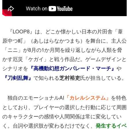
『LOOP8』は、どこか懐かしい日本の片田舎「葦
原中つ町」（あしはらなかつまち）を舞台に、主人公
「ニニ」が8月の1か月間を繰り返しながら人類を脅
かす厄災「ケガイ」と戦う作品だ。ゲームデザインと
シナリオを
や
『高機動幻想ガンパレード・マーチ』
で知られる
氏が担当している。
『刀剣乱舞』
芝村裕吏
独自のエモーショナルAI
を特色
「カレルシステム」
としており、プレイヤーの選択した行動に応じて周囲
のキャラクターの感情や人間関係は常に変化してい
く。台詞や選択肢が変わるだけでなく、
発生するイベ