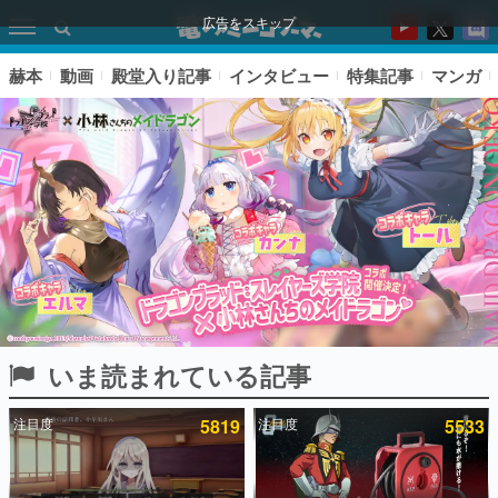
広告をスキップ
赫本
動画
殿堂入り記事
インタビュー
特集記事
マンガ
いま読まれている記事
ピックアップ
注目度
5819
注目度
5533
電ファミのいま読まれている記事ランキング
アプリセール情報