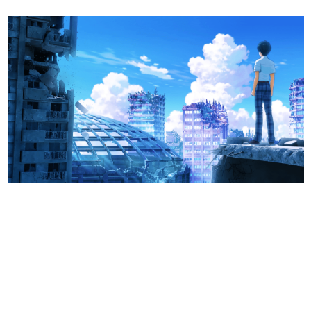
日本のコンテンツ産業やカルチャーに与えた影響を探る企
画です。
日本モバイルゲーム産業史
日本のモバイルゲーム史における主要なトピック・タイト
ルを網羅するほか、開発者へのインタビューや識者による
解説を掲載。約20年の歴史が一望できる決定版！
若ゲのいたり〜ゲームクリエイターの青春〜
『うつヌケ』『ペンと箸』等で知られるマンガ家・田中圭
一先生によるゲーム業界レポートマンガです。
なんでゲームは面白い？
ゲーム開発者・hamatsu氏がゲームの魅力を画面や操作の
具体的な形から解き明かしていく、硬派で骨太な評論連載
です。
ゲームが変えた日本語
「経験値」「裏技」「ラスボス」… ゲームにまつわる言葉
の起源や用法の変遷を、コンピューター文化史研究家・タ
イニーP氏が徹底調査。
カテゴリ
特集記事