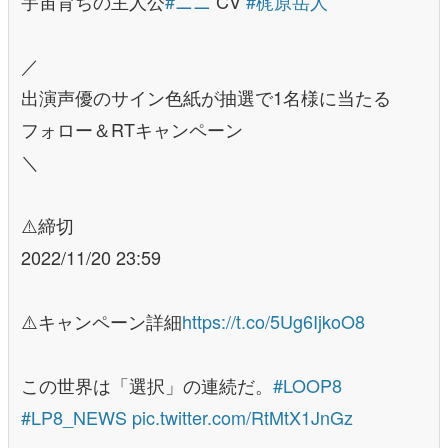
宇宙育ちの主人公
#ニニ
CV
#梶原岳人
／
出演声優のサイン色紙が抽選で1名様に当たる
フォロー＆RTキャンペーン
＼
⚠️締切
2022/11/20 23:59
⚠️キャンペーン詳細
https://t.co/5Ug6IjkoO8
この世界は「選択」の連続だ。
#LOOP8
#LP8_NEWS
pic.twitter.com/RtMtX1JnGz