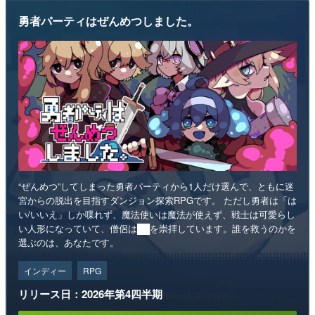
勇者パーティはぜんめつしました。
“ぜんめつ”してしまった勇者パーティから1人だけ選んで、ともに迷
宮からの脱出を目指すダンジョン探索RPGです。 ただし勇者は「は
い/いいえ」しか喋れず、魔法使いは魔法が使えず、戦士は可愛らし
い人形になっていて、僧侶は██を崇拝しています。誰を救うのかを
選ぶのは、あなたです。
インディー
RPG
リリース日：2026年第4四半期