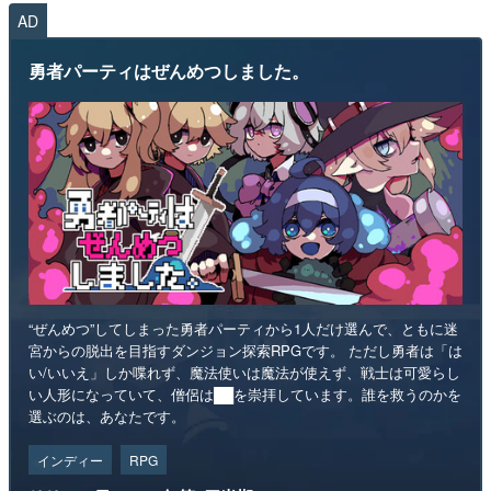
AD
勇者パーティはぜんめつしました。
“ぜんめつ”してしまった勇者パーティから1人だけ選んで、ともに迷
宮からの脱出を目指すダンジョン探索RPGです。 ただし勇者は「は
い/いいえ」しか喋れず、魔法使いは魔法が使えず、戦士は可愛らし
い人形になっていて、僧侶は██を崇拝しています。誰を救うのかを
選ぶのは、あなたです。
インディー
RPG