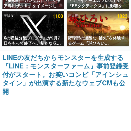
『機動戦士ガンダム』の「シャ
『ファイアーエムブレム』や
ア専用ザクⅡ」をイメージした
『FFタクティクス』に影響を受
インタビュー
散水ホースリールが予約開始。
けた新作戦略RPG『Beaten
注目度
1100
注目度
1023
本体にはシャアのパーソナルマ
Path』2027年に発売へ。
連載・特集一覧
ークやジオン公国軍のエンブレ
PC（Steam）、PS5、Xbox、
ム、型式番号などを配置
Switch向けにリリース予定
殿堂入り記事
Xの収益分配プログラムが9月7
野球部の過酷な“補欠”を体験す
SNS拡散数が数千以上！ ページビュー数万以上！ などな
ど。多くの人々に読まれた、電ファミ渾身の“殿堂入り”記
日をもって終了へ。新たな収益
るゲーム『球ひろい
事をまとめました。
化制度「Original Content
Simulator』が「1件」のウィッ
Rewards Program」を発表
シュリストをもとにチェコ語に
LINEの友だちからモンスターを生成する
ゲームの企画書
対応しSNSで話題に。『キング
名作ゲームクリエイターの方々に製作時のエピソードをお
『LINE：モンスターファーム』事前登録受
ダム・カム』開発元やチェコの
聞きし、ヒットする企画（ゲーム）とは何か？を探ってい
プロ野球選手から称賛の声
きます。
付がスタート。お笑いコンビ「アインシュ
赫本
タイン」が出演する新たなウェブCMも公
この物語を解いてはいけない。『赫本』は、〈試験問題〉
開
の形をした短編ホラー小説集です。
新世代に訊く
これからのデジタルゲーム市場を担う若きクリエイター達
の姿を追い、彼らのルーツと情熱を探っていきます。
ゲーム世代の作家たち
ゲームに多大な影響を受けた作家さんに取材し、ゲームが