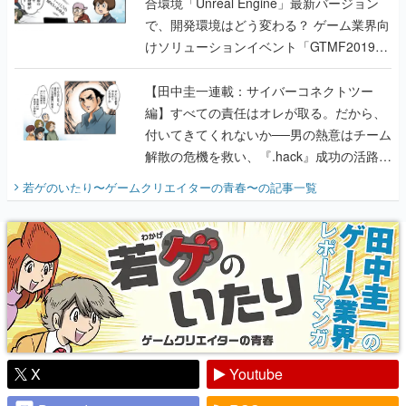
合環境「Unreal Engine」最新バージョン
で、開発環境はどう変わる？ ゲーム業界向
けソリューションイベント「GTMF2019」
に行って、より理解を深めよう【PR】
【田中圭一連載：サイバーコネクトツー
編】すべての責任はオレが取る。だから、
付いてきてくれないか──男の熱意はチーム
解散の危機を救い、『.hack』成功の活路を
開く。業界の快男児・松山 洋に流れる血は
若ゲのいたり〜ゲームクリエイターの青春〜
の記事一覧
『少年ジャンプ』色だった【若ゲのいた
り】
X
Youtube