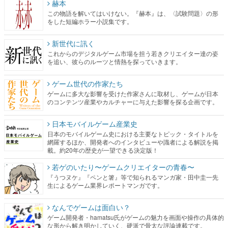
赫本
この物語を解いてはいけない。『赫本』は、〈試験問題〉の形
をした短編ホラー小説集です。
新世代に訊く
これからのデジタルゲーム市場を担う若きクリエイター達の姿
を追い、彼らのルーツと情熱を探っていきます。
ゲーム世代の作家たち
ゲームに多大な影響を受けた作家さんに取材し、ゲームが日本
のコンテンツ産業やカルチャーに与えた影響を探る企画です。
日本モバイルゲーム産業史
日本のモバイルゲーム史における主要なトピック・タイトルを
網羅するほか、開発者へのインタビューや識者による解説を掲
載。約20年の歴史が一望できる決定版！
若ゲのいたり〜ゲームクリエイターの青春〜
『うつヌケ』『ペンと箸』等で知られるマンガ家・田中圭一先
生によるゲーム業界レポートマンガです。
なんでゲームは面白い？
ゲーム開発者・hamatsu氏がゲームの魅力を画面や操作の具体的
な形から解き明かしていく、硬派で骨太な評論連載です。