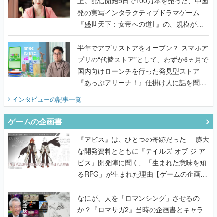
上。配信開始5日で100万本を売った、中国
発の実写インタラクティブドラマゲーム
『盛世天下：女帝への道II』の、規模が違
うこだわりをプロデューサーに聞いた
半年でアプリストアをオープン？ スマホア
プリの“代替ストア”として、わずか6ヵ月で
国内向けローンチを行った発見型ストア
『あっぷアリーナ！』仕掛け人に話を聞い
てみた
インタビュー
の記事一覧
ゲームの企画書
『アビス』は、ひとつの奇跡だった──膨大
な開発資料とともに『テイルズ オブ ジ ア
ビス』開発陣に聞く、「生まれた意味を知
るRPG」が生まれた理由【ゲームの企画
書】
なにが、人を「ロマンシング」させるの
か？『ロマサガ2』当時の企画書とキャラ