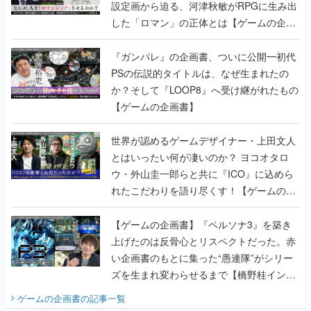
設定画から迫る、河津秋敏がRPGに生み出
した「ロマン」の正体とは【ゲームの企画
書】
『ガンパレ』の企画書、ついに公開━初代
PSの伝説的タイトルは、なぜ生まれたの
か？そして『LOOP8』へ受け継がれたもの
【ゲームの企画書】
世界が認めるゲームデザイナー・上田文人
とはいったい何が凄いのか？ ヨコオタロ
ウ・外山圭一郎らと共に『ICO』に込めら
れたこだわりを語り尽くす！【ゲームの企
画書】
【ゲームの企画書】『ペルソナ3』を築き
上げたのは反骨心とリスペクトだった。赤
い企画書のもとに集った“愚連隊”がシリー
ズを生まれ変わらせるまで【橋野桂インタ
ビュー】
ゲームの企画書
の記事一覧