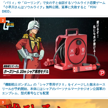
「パリィ」や「ローリング」で女の子と会話するソウルライク恋愛ゲーム
『小早川さんはソウルライク』無料公開。返事に失敗すると「YOU
DIED」
2
『機動戦士ガンダム』の「シャア専用ザクⅡ」をイメージした散水ホース
リールが予約開始。本体にはシャアのパーソナルマークやジオン公国軍の
エンブレム、型式番号などを配置
3