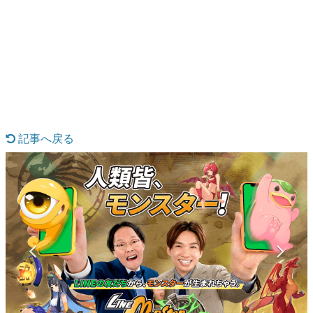
日本のコンテンツ産業やカルチャーに与えた影響を探る企
画です。
日本モバイルゲーム産業史
日本のモバイルゲーム史における主要なトピック・タイト
ルを網羅するほか、開発者へのインタビューや識者による
解説を掲載。約20年の歴史が一望できる決定版！
若ゲのいたり〜ゲームクリエイターの青春〜
『うつヌケ』『ペンと箸』等で知られるマンガ家・田中圭
一先生によるゲーム業界レポートマンガです。
記事へ戻る
なんでゲームは面白い？
ゲーム開発者・hamatsu氏がゲームの魅力を画面や操作の
具体的な形から解き明かしていく、硬派で骨太な評論連載
です。
ゲームが変えた日本語
「経験値」「裏技」「ラスボス」… ゲームにまつわる言葉
の起源や用法の変遷を、コンピューター文化史研究家・タ
イニーP氏が徹底調査。
カテゴリ
特集記事