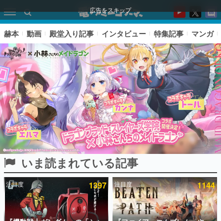
広告をスキップ
赫本
動画
殿堂入り記事
インタビュー
特集記事
マンガ
いま読まれている記事
ピックアップ
注目度
1397
注目度
1144
電ファミのいま読まれている記事ランキング
アプリセール情報