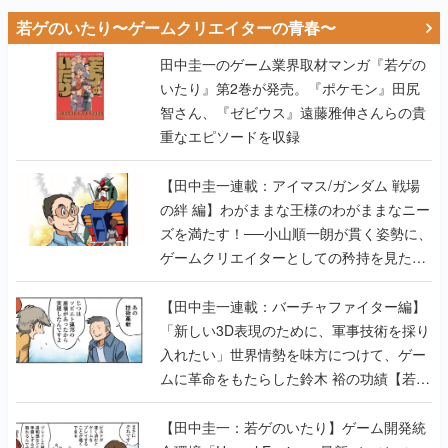
若ゲのいたり〜ゲームクリエイターの青春〜
田中圭一のゲーム業界取材マンガ『若ゲの
いたり』第2巻が発売。『ポケモン』田尻
智さん、『ゼビウス』遠藤雅伸さんらの貴
重なエピソードを収録
【田中圭一連載：アイマス/ガンダム 戦場
の絆 編】わがままな王様のわがままなニー
ズを満たす！──小山順一朗が貫く姿勢に、
ゲームクリエイターとしての矜持を見た
【若ゲのいたり最終回】
【田中圭一連載：バーチャファイター編】
「新しい3D表現のために、軍事技術を採り
入れたい」世界情勢を味方につけて、ゲー
ムに革命をもたらした鈴木 裕の功績【若ゲ
のいたり】
【田中圭一：若ゲのいたり】ゲーム開発統