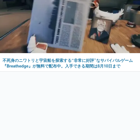
不死身のニワトリと宇宙船を探索する“非常に好評”なサバイバルゲーム
『Breathedge』が無料で配布中。入手できる期間は8月10日まで