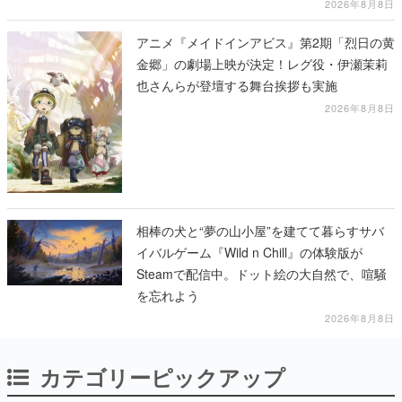
2026年8月8日
アニメ『メイドインアビス』第2期「烈日の黄
金郷」の劇場上映が決定！レグ役・伊瀬茉莉
也さんらが登壇する舞台挨拶も実施
2026年8月8日
相棒の犬と“夢の山小屋”を建てて暮らすサバ
イバルゲーム『Wild n Chill』の体験版が
Steamで配信中。ドット絵の大自然で、喧騒
を忘れよう
2026年8月8日
カテゴリーピックアップ