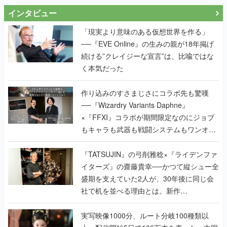
インタビュー
「現実より意味のある仮想世界を作る」
──『EVE Online』の生みの親が18年掲げ
続ける”クレイジーな宣言”は、比喩ではな
く本気だった
作り込みのすさまじさにコラボ先も驚嘆
──『Wizardry Variants Daphne』
×『FFXI』コラボが期間限定なのにジョブ
もキャラも武器も戦闘システムもワンオフ
で作り込まれた理由を両ディレクターに聞
く
『TATSUJIN』の弓削雅稔×『ライデンファ
イターズ』の齋藤貴幸──かつて縦シュー全
盛期を支えていた2人が、30年後に同じ会
社で机を並べる理由とは。新作
『TATSUJIN EXTREME』で初タッグを組
んだレジェンド2人に訊く開発秘話
実写映像1000分、ルート分岐100種類以