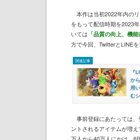
本作は当初2022年内のリ
をもって配信時期を202
いては
「品質の向上、機能
方で今回、TwitterとL
関連記事
『L
から
用
む
事前登録にあたっては、
ントされるアイテムが増え
万人から40万人にかけ、