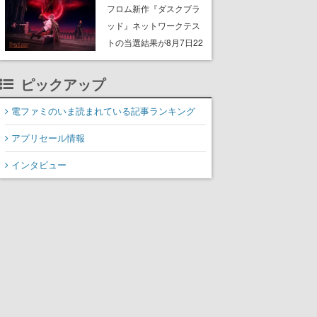
Storeで開催中。無料の大
フロム新作『ダスクブラ
型アップデート「ラスト
ッド』ネットワークテス
ライツ」が配信され、期
トの当選結果が8月7日22
間限定の無料プレイや過
時に発表。応募サイトの
去作の無料配布も
マイページから確認可
ピックアップ
能、テスト実施は8月21
日～24日
電ファミのいま読まれている記事ランキング
アプリセール情報
インタビュー