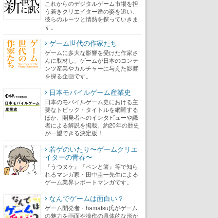
これからのデジタルゲーム市場を担
う若きクリエイター達の姿を追い、
彼らのルーツと情熱を探っていきま
す。
ゲーム世代の作家たち
ゲームに多大な影響を受けた作家さ
んに取材し、ゲームが日本のコンテ
ンツ産業やカルチャーに与えた影響
を探る企画です。
日本モバイルゲーム産業史
日本のモバイルゲーム史における主
要なトピック・タイトルを網羅する
ほか、開発者へのインタビューや識
者による解説を掲載。約20年の歴史
が一望できる決定版！
若ゲのいたり〜ゲームクリエ
イターの青春〜
『うつヌケ』『ペンと箸』等で知ら
れるマンガ家・田中圭一先生による
ゲーム業界レポートマンガです。
なんでゲームは面白い？
ゲーム開発者・hamatsu氏がゲーム
の魅力を画面や操作の具体的な形か