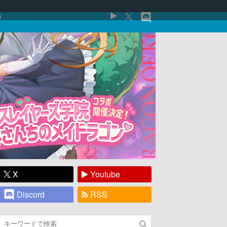
5
X
Youtube
Discord
RSS