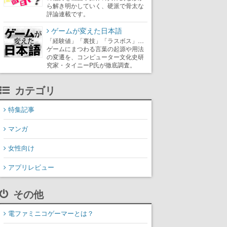
ら解き明かしていく、硬派で骨太な
評論連載です。
ゲームが変えた日本語
「経験値」「裏技」「ラスボス」…
ゲームにまつわる言葉の起源や用法
の変遷を、コンピューター文化史研
究家・タイニーP氏が徹底調査。
カテゴリ
特集記事
マンガ
女性向け
アプリレビュー
その他
電ファミニコゲーマーとは？