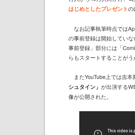
の
はじめとしたプレゼント
なお記事執筆時点ではApp S
の事前登録は開始していな
事前登録」部分には「Comi
らもスタートすることがう
またYouTube上では吉
が出演するW
シュタイン」
像が公開された。