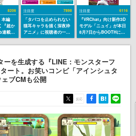
8206
7898
6116
注目度
注目度
』本編
「タバコを止められない
『VRChat』向け新作3D
描く『超か
猫耳キャラを描く深夜枠
モデル「ニュイ」が本日
b連載決
アニメ」に視聴者の一部
8月7日からBOOTHにて
マンガレ
から批判意見。違法薬物
発売。瞳に光る星や感情
コミッ
の使用と思しき描写も含
豊かな表情が、小悪魔か
が掲載ス
めて、BPOが議論を交わ
わいい
話には…
す
ターを生成する『LINE：モンスターフ
！
スタート。お笑いコンビ「アインシュタ
ェブCMも公開
反応