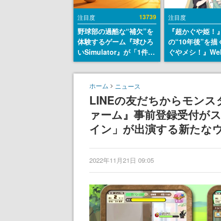
13739
注目度
注目度
野球部の過酷な“補欠”を
『超かぐや姫！
体験するゲーム『球ひろ
の“10年後”を
いSimulator』が「1件」
ぐやメシ！』We
のウィッシュリストをも
定。新たなWeb
とにチェコ語に対応し
ーベル「ビビビ
SNSで話題に。『キング
ク」にて特別話
ホーム
ニュース
ダム・カム』開発元やチ
タート、あのお
LINEの友だちからモンス
ェコのプロ野球選手から
まだ続きがある
ァーム』事前登録受付が
称賛の声
イン」が出演する新たなウ
2022年11月21日 09:05