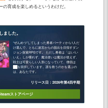
ーの育成を楽しめるというわけだ。
しました。
“ぜんめつ”してしまった勇者パーティから1人だ
け選んで、ともに迷宮からの脱出を目指すダン
ジョン探索RPGです。 ただし勇者は「はい/い
いえ」しか喋れず、魔法使いは魔法が使えず、
戦士は可愛らしい人形になっていて、僧侶は
██を崇拝しています。誰を救うのかを選ぶの
は、あなたです。
リリース日：2026年第4四半期
Steamストアページ