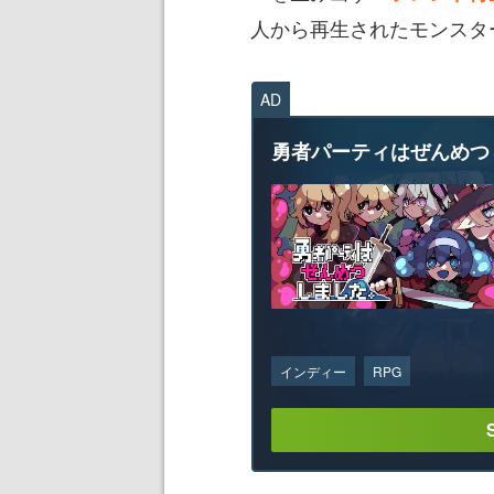
人から再生されたモンスタ
AD
勇者パーティはぜんめつ
インディー
RPG