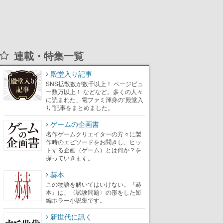
連載・特集一覧
殿堂入り記事
SNS拡散数が数千以上！ ページビュ
ー数万以上！ などなど。多くの人々
に読まれた、電ファミ渾身の“殿堂入
り”記事をまとめました。
ゲームの企画書
名作ゲームクリエイターの方々に製
作時のエピソードをお聞きし、ヒッ
トする企画（ゲーム）とは何か？を
探っていきます。
赫本
この物語を解いてはいけない。『赫
本』は、〈試験問題〉の形をした短
編ホラー小説集です。
新世代に訊く