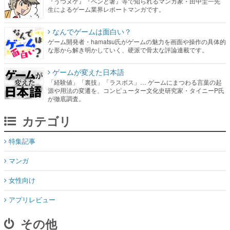
『うつヌケ』『ペンと箸』等で知られるマンガ家・田中圭一先
生によるゲーム業界レポートマンガです。
なんでゲームは面白い？
ゲーム開発者・hamatsu氏がゲームの魅力を画面や操作の具体的
な形から解き明かしていく、硬派で骨太な評論連載です。
ゲームが変えた日本語
「経験値」「裏技」「ラスボス」… ゲームにまつわる言葉の起
源や用法の変遷を、コンピューター文化史研究家・タイニーP氏
が徹底調査。
カテゴリ
特集記事
マンガ
女性向け
アプリレビュー
その他