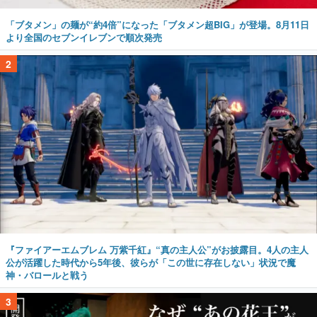
「ブタメン」の麺が“約4倍”になった「ブタメン超BIG」が登場。8月11日
より全国のセブンイレブンで順次発売
2
『ファイアーエムブレム 万紫千紅』“真の主人公”がお披露目。4人の主人
公が活躍した時代から5年後、彼らが「この世に存在しない」状況で魔
神・バロールと戦う
3