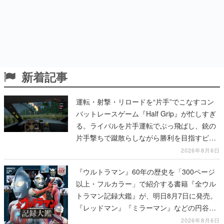
新着記事
運転・射撃・リロードを“片手”でこなすコン
バットレースゲーム『Half Grip』が忙しすぎ
る。ライバルを片手運転でぶっ飛ばし、銃の
片手撃ちで蹴散らしながら勝利を目指すピク
セルアート調のローグライク
2026年8月6日
『ウルトラマン』60年の歴史を「300ページ
以上・フルカラー」で紹介する書籍『全ウル
トラマン記録大鑑』が、明日8月7日に発売。
『レッドマン』『ミラーマン』などの円谷特
撮も30作品以上掲載
2026年8月6日