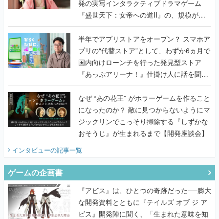
発の実写インタラクティブドラマゲーム
『盛世天下：女帝への道II』の、規模が違
うこだわりをプロデューサーに聞いた
半年でアプリストアをオープン？ スマホア
プリの“代替ストア”として、わずか6ヵ月で
国内向けローンチを行った発見型ストア
『あっぷアリーナ！』仕掛け人に話を聞い
てみた
なぜ “あの花王” がホラーゲームを作ること
になったのか？ 敵に見つからないようにマ
ジックリンでこっそり掃除する『しずかな
おそうじ』が生まれるまで【開発座談会】
インタビュー
の記事一覧
ゲームの企画書
『アビス』は、ひとつの奇跡だった──膨大
な開発資料とともに『テイルズ オブ ジ ア
ビス』開発陣に聞く、「生まれた意味を知