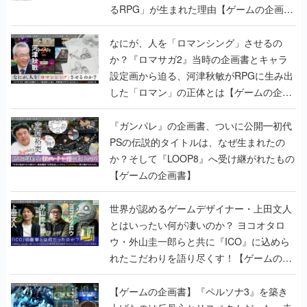
るRPG」が生まれた理由【ゲームの企画
書】
なにが、人を「ロマンシング」させるの
か？『ロマサガ2』当時の企画書とキャラ
設定画から迫る、河津秋敏がRPGに生み出
した「ロマン」の正体とは【ゲームの企画
書】
『ガンパレ』の企画書、ついに公開━初代
PSの伝説的タイトルは、なぜ生まれたの
か？そして『LOOP8』へ受け継がれたもの
【ゲームの企画書】
世界が認めるゲームデザイナー・上田文人
とはいったい何が凄いのか？ ヨコオタロ
ウ・外山圭一郎らと共に『ICO』に込めら
れたこだわりを語り尽くす！【ゲームの企
画書】
【ゲームの企画書】『ペルソナ3』を築き