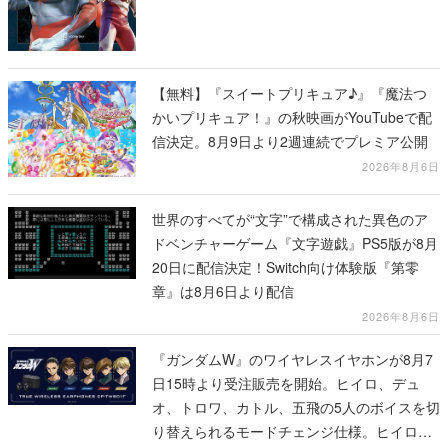
【無料】『スイートプリキュア♪』『魔法つ
かいプリキュア！』の秋映画がYouTubeで配
信決定。8月9日より2週連続でプレミア公開
2026年8月6日
世界のすべてが“文字”で構成された異色のア
ドベンチャーゲーム『文字遊戯』PS5版が8月
20日に配信決定！Switch向け体験版『第零
章』は8月6日より配信
2026年8月6日
『ガンダムW』のワイヤレスイヤホンが8月7
日15時より受注販売を開始。ヒイロ、デュ
オ、トロワ、カトル、五飛の5人のボイスを切
り替えられるモードチェンジ仕様。ヒイロが