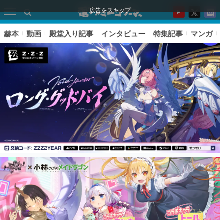
広告をスキップ
赫本
動画
殿堂入り記事
インタビュー
特集記事
マンガ
ピックアップ
電ファミのいま読まれている記事ランキング
アプリセール情報