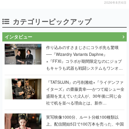
「お前を殺す」「死ぬほど痛いぞ」とささや
2026年8月6日
く
カテゴリーピックアップ
インタビュー
作り込みのすさまじさにコラボ先も驚嘆
──『Wizardry Variants Daphne』
×『FFXI』コラボが期間限定なのにジョブ
もキャラも武器も戦闘システムもワンオフ
で作り込まれた理由を両ディレクターに聞
く
『TATSUJIN』の弓削雅稔×『ライデンファ
イターズ』の齋藤貴幸──かつて縦シュー全
盛期を支えていた2人が、30年後に同じ会
社で机を並べる理由とは。新作
『TATSUJIN EXTREME』で初タッグを組
んだレジェンド2人に訊く開発秘話
実写映像1000分、ルート分岐100種類以
上。配信開始5日で100万本を売った、中国