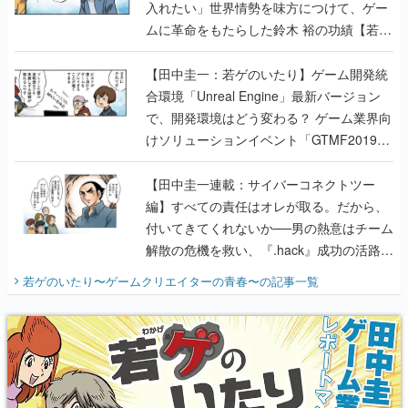
入れたい」世界情勢を味方につけて、ゲー
ムに革命をもたらした鈴木 裕の功績【若ゲ
のいたり】
【田中圭一：若ゲのいたり】ゲーム開発統
合環境「Unreal Engine」最新バージョン
で、開発環境はどう変わる？ ゲーム業界向
けソリューションイベント「GTMF2019」
に行って、より理解を深めよう【PR】
【田中圭一連載：サイバーコネクトツー
編】すべての責任はオレが取る。だから、
付いてきてくれないか──男の熱意はチーム
解散の危機を救い、『.hack』成功の活路を
開く。業界の快男児・松山 洋に流れる血は
若ゲのいたり〜ゲームクリエイターの青春〜
の記事一覧
『少年ジャンプ』色だった【若ゲのいた
り】