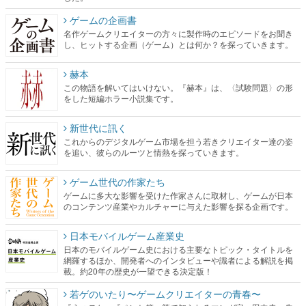
ゲームの企画書
名作ゲームクリエイターの方々に製作時のエピソードをお聞き
し、ヒットする企画（ゲーム）とは何か？を探っていきます。
赫本
この物語を解いてはいけない。『赫本』は、〈試験問題〉の形
をした短編ホラー小説集です。
新世代に訊く
これからのデジタルゲーム市場を担う若きクリエイター達の姿
を追い、彼らのルーツと情熱を探っていきます。
ゲーム世代の作家たち
ゲームに多大な影響を受けた作家さんに取材し、ゲームが日本
のコンテンツ産業やカルチャーに与えた影響を探る企画です。
日本モバイルゲーム産業史
日本のモバイルゲーム史における主要なトピック・タイトルを
網羅するほか、開発者へのインタビューや識者による解説を掲
載。約20年の歴史が一望できる決定版！
若ゲのいたり〜ゲームクリエイターの青春〜