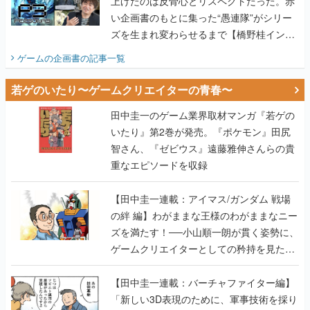
上げたのは反骨心とリスペクトだった。赤
い企画書のもとに集った“愚連隊”がシリー
ズを生まれ変わらせるまで【橋野桂インタ
ビュー】
ゲームの企画書
の記事一覧
若ゲのいたり〜ゲームクリエイターの青春〜
田中圭一のゲーム業界取材マンガ『若ゲの
いたり』第2巻が発売。『ポケモン』田尻
智さん、『ゼビウス』遠藤雅伸さんらの貴
重なエピソードを収録
【田中圭一連載：アイマス/ガンダム 戦場
の絆 編】わがままな王様のわがままなニー
ズを満たす！──小山順一朗が貫く姿勢に、
ゲームクリエイターとしての矜持を見た
【若ゲのいたり最終回】
【田中圭一連載：バーチャファイター編】
「新しい3D表現のために、軍事技術を採り