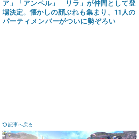
ア」「アンペル」「リラ」が仲間として登
式リリースを記念したキャンペ
を描く
日本のコンテンツ産業やカルチャーに与えた影響を探る企
ーン
場決定。懐かしの顔ぶれも集まり、11人の
画です。
パーティメンバーがついに勢ぞろい
日本モバイルゲーム産業史
日本のモバイルゲーム史における主要なトピック・タイト
ルを網羅するほか、開発者へのインタビューや識者による
解説を掲載。約20年の歴史が一望できる決定版！
若ゲのいたり〜ゲームクリエイターの青春〜
『うつヌケ』『ペンと箸』等で知られるマンガ家・田中圭
一先生によるゲーム業界レポートマンガです。
なんでゲームは面白い？
ゲーム開発者・hamatsu氏がゲームの魅力を画面や操作の
具体的な形から解き明かしていく、硬派で骨太な評論連載
です。
ゲームが変えた日本語
「経験値」「裏技」「ラスボス」… ゲームにまつわる言葉
の起源や用法の変遷を、コンピューター文化史研究家・タ
イニーP氏が徹底調査。
カテゴリ
記事へ戻る
特集記事