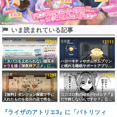
インタビュー
連載・特集一覧
いま読まれている記事
殿堂入り記事
SNS拡散数が数千以上！ ページビュー数万以上！ などな
ど。多くの人々に読まれた、電ファミ渾身の“殿堂入り”記
注目度
29733
注目度
12111
事をまとめました。
ゲームの企画書
名作ゲームクリエイターの方々に製作時のエピソードをお
聞きし、ヒットする企画（ゲーム）とは何か？を探ってい
「タバコを止められない猫耳キ
ハローキティやポムポムプリン
きます。
ャラを描く深夜枠アニメ」に視
と眠れる睡眠サポートアプリ
聴者の一部から批判意見。違法
『ゆめたび』が配信中。キャラ
赫本
注目度
11297
注目度
10670
薬物の使用と思わしき描写も含
ごとのASMRや目覚ましアラー
この物語を解いてはいけない。『赫本』は、〈試験問題〉
めて、BPOが議論を交わす
ムも搭載
の形をした短編ホラー小説集です。
新世代に訊く
【無料】ダンジョン探索で手に
コロコロ初のゆるかわ4コマ『ま
これからのデジタルゲーム市場を担う若きクリエイター達
入れたものを自分の店で売るゲ
だサ終しないんですか？』公開
の姿を追い、彼らのルーツと情熱を探っていきます。
ーム『Moonlighter』がSteam
スタート。主人公は新入社員の
にて無料配布中！続編
侘石ダイヤ、ゲーム会社を舞台
『ライザのアトリエ3』に「パトリツィ
ゲーム世代の作家たち
『Moonlighter 2』の9月2日正
にトラブルへ対応する社員たち
ゲームに多大な影響を受けた作家さんに取材し、ゲームが