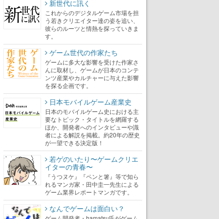
新世代に訊く
これからのデジタルゲーム市場を担
う若きクリエイター達の姿を追い、
彼らのルーツと情熱を探っていきま
す。
ゲーム世代の作家たち
ゲームに多大な影響を受けた作家さ
んに取材し、ゲームが日本のコンテ
ンツ産業やカルチャーに与えた影響
を探る企画です。
日本モバイルゲーム産業史
日本のモバイルゲーム史における主
要なトピック・タイトルを網羅する
ほか、開発者へのインタビューや識
者による解説を掲載。約20年の歴史
が一望できる決定版！
若ゲのいたり〜ゲームクリエ
イターの青春〜
『うつヌケ』『ペンと箸』等で知ら
れるマンガ家・田中圭一先生による
ゲーム業界レポートマンガです。
なんでゲームは面白い？
ゲーム開発者・hamatsu氏がゲーム