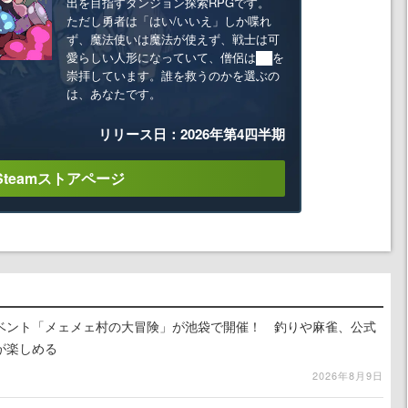
出を目指すダンジョン探索RPGです。
ただし勇者は「はい/いいえ」しか喋れ
ず、魔法使いは魔法が使えず、戦士は可
愛らしい人形になっていて、僧侶は██を
崇拝しています。誰を救うのかを選ぶの
は、あなたです。
リリース日：2026年第4四半期
Steamストアページ
イベント「メェメェ村の大冒険」が池袋で開催！ 釣りや麻雀、公式
が楽しめる
2026年8月9日