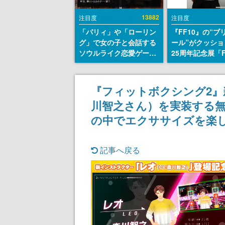
13882
注目度
注目度
「パリィ」や「ローリン
『FF10』の“ブ
グ」で女の子と会話する
ール”がクッショ
ソウルライク恋愛ゲーム
25周年記念展「F
『小早川さんはソウルラ
FANTASY X MU
イク』無料公開。返事に
幻光の記憶-」の
失敗すると「YOU
報が一部公開
『フィットボクシング2』
DIED」
川智之さん）を実装する
の中でエクササイズを楽
記事へ戻る