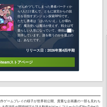
“ぜんめつ”してしまった勇者パーティか
ら1人だけ選んで、ともに迷宮からの脱
出を目指すダンジョン探索RPGです。
ただし勇者は「はい/いいえ」しか喋れ
ず、魔法使いは魔法が使えず、戦士は可
愛らしい人形になっていて、僧侶は██を
崇拝しています。誰を救うのかを選ぶの
は、あなたです。
リリース日：2026年第4四半期
Steamストアページ
』試作ゲームプレイの様子が世界初公開、貴重な企画書の一部も見れち
大森滋氏が開発秘話を語る動画がゲームフリーク公式YouTubeで