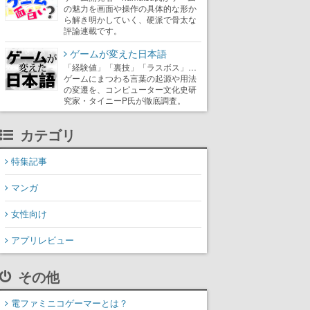
の魅力を画面や操作の具体的な形か
ら解き明かしていく、硬派で骨太な
評論連載です。
ゲームが変えた日本語
「経験値」「裏技」「ラスボス」…
ゲームにまつわる言葉の起源や用法
の変遷を、コンピューター文化史研
究家・タイニーP氏が徹底調査。
カテゴリ
特集記事
マンガ
女性向け
アプリレビュー
その他
電ファミニコゲーマーとは？