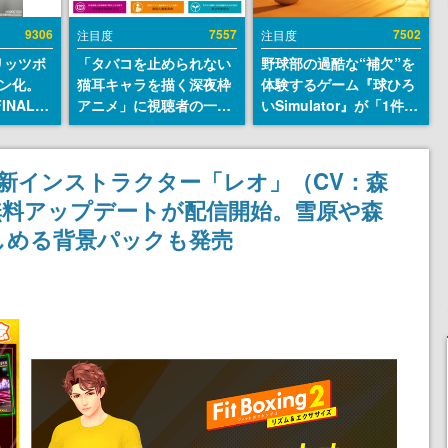
9306
7557
7502
注目度
注目度
リッツボ
「タバコを止められない
野球部の過酷な“補欠”を
ン化。
猫耳キャラを描く深夜枠
体験するゲーム『球ひろ
INAL
アニメ」に視聴者の一部
いSimulator』が「1件」
SEUM-
から批判意見。違法薬物
のウィッシュリストをも
グッズ情
の使用と思しき描写も含
とにチェコ語に対応し
めて、BPOが議論を交わ
SNSで話題に。『キング
新インストラクター「レオ」（CV：森
す
ダム・カム』開発元やチ
無料アップデートが配信開始。雪原や森
ェコのプロ野球選手から
称賛の声
しめる背景パックも発売