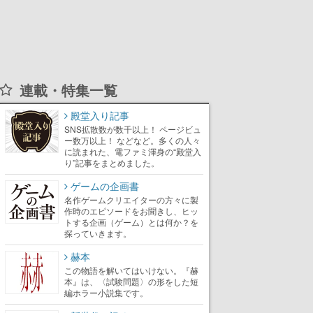
連載・特集一覧
殿堂入り記事
SNS拡散数が数千以上！ ページビュ
ー数万以上！ などなど。多くの人々
に読まれた、電ファミ渾身の“殿堂入
り”記事をまとめました。
ゲームの企画書
名作ゲームクリエイターの方々に製
作時のエピソードをお聞きし、ヒッ
トする企画（ゲーム）とは何か？を
探っていきます。
赫本
この物語を解いてはいけない。『赫
本』は、〈試験問題〉の形をした短
編ホラー小説集です。