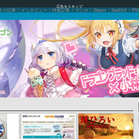
広告をスキップ
入り記事
インタビュー
特集記事
マンガ
Steam
Switch2
PS