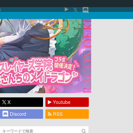
5
X
Youtube
Discord
RSS