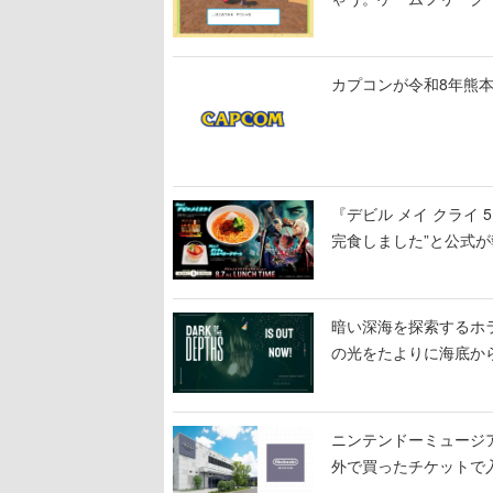
公開中
カプコンが令和8年熊本
『デビル メイ クライ
完食しました”と公式が
暗い深海を探索するホラーゲ
の光をたよりに海底か
ニンテンドーミュージ
外で買ったチケットで