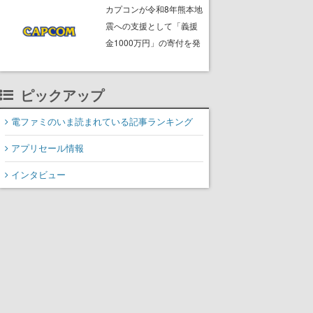
ームフリーク・大森滋氏
カプコンが令和8年熊本地
が開発秘話を語る動画が
震への支援として「義援
ゲームフリーク公式
金1000万円」の寄付を発
YouTubeで公開中
表
ピックアップ
電ファミのいま読まれている記事ランキング
アプリセール情報
インタビュー