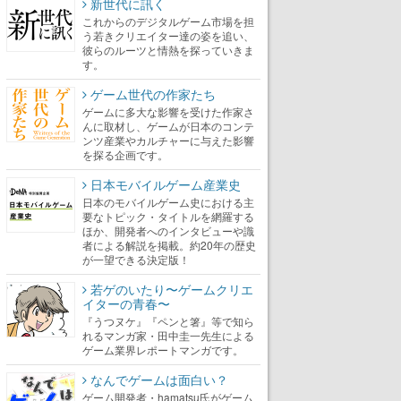
新世代に訊く
これからのデジタルゲーム市場を担
う若きクリエイター達の姿を追い、
彼らのルーツと情熱を探っていきま
す。
ゲーム世代の作家たち
ゲームに多大な影響を受けた作家さ
んに取材し、ゲームが日本のコンテ
ンツ産業やカルチャーに与えた影響
を探る企画です。
日本モバイルゲーム産業史
日本のモバイルゲーム史における主
要なトピック・タイトルを網羅する
ほか、開発者へのインタビューや識
者による解説を掲載。約20年の歴史
が一望できる決定版！
若ゲのいたり〜ゲームクリエ
イターの青春〜
『うつヌケ』『ペンと箸』等で知ら
れるマンガ家・田中圭一先生による
ゲーム業界レポートマンガです。
なんでゲームは面白い？
ゲーム開発者・hamatsu氏がゲーム