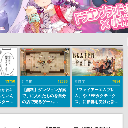
13750
12386
7854
注目度
注目度
るかわ4
【無料】ダンジョン探索
『ファイアーエムブレ
しないん
で手に入れたものを自分
ム』や『FFタクティク
スター
の店で売るゲーム
ス』に影響を受けた新作
入社員の
『Moonlighter』が
戦略RPG『Beaten
ーム会社
Steamにて無料配布中！
Path』2027年に発売
ルへ対応
続編『Moonlighter 2』
へ。PC（Steam）、
描く
の9月2日正式リリースを
PS5、Xbox、Switch向