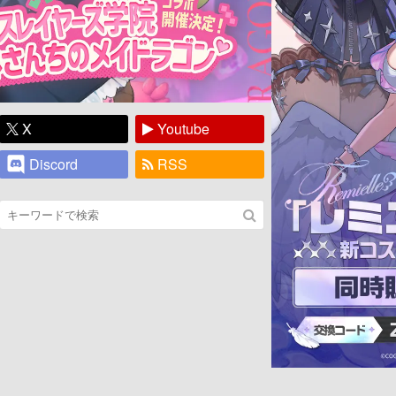
X
Youtube
Discord
RSS