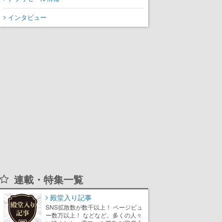
インタビュー
連載・特集一覧
殿堂入り記事
SNS拡散数が数千以上！ ページビュ
ー数万以上！ などなど。多くの人々