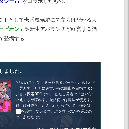
がコラボしたもの。
タジー7』
クトとして壱番魔暁炉にて立ちはだかる大
や新生アバランチが経営する酒
ーピオン」
が登場する。
しました。
“ぜんめつ”してしまった勇者パーティから1人だ
け選んで、ともに迷宮からの脱出を目指すダン
ジョン探索RPGです。 ただし勇者は「はい/い
いえ」しか喋れず、魔法使いは魔法が使えず、
戦士は可愛らしい人形になっていて、僧侶は
██を崇拝しています。誰を救うのかを選ぶの
は、あなたです。