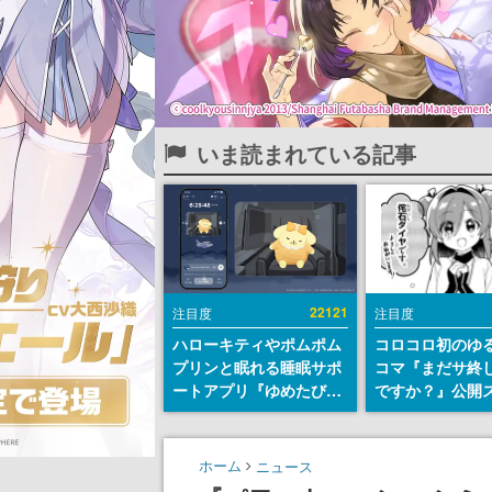
いま読まれている記事
22121
注目度
注目度
ハローキティやポムポム
コロコロ初のゆ
プリンと眠れる睡眠サポ
コマ『まだサ終
ートアプリ『ゆめたび』
ですか？』公開
が配信中。キャラごとの
ト。主人公は新
ASMRや目覚ましアラー
侘石ダイヤ、ゲ
ムも搭載
を舞台にトラブ
ホーム
ニュース
する社員たちを