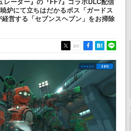
レーター』の『FF7』コラボDLC配信
記念したキャンペーン
けにリリース予定
魔暁炉にて立ちはだかるボス「ガードス
が経営する「セブンスヘブン」をお掃除
反応