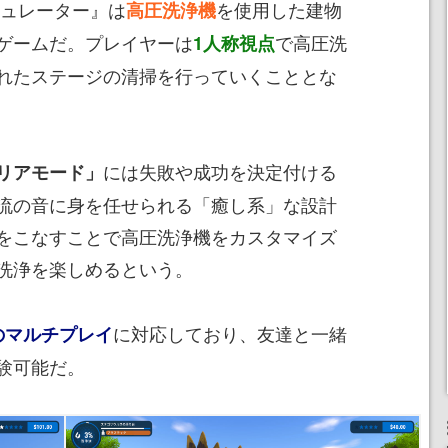
ュレーター』は
を使用した建物
高圧洗浄機
ゲームだ。プレイヤーは
で高圧洗
1人称視点
れたステージの清掃を行っていくこととな
には失敗や成功を決定付ける
リアモード」
流の音に身を任せられる「癒し系」な設計
をこなすことで高圧洗浄機をカスタマイズ
洗浄を楽しめるという。
に対応しており、友達と一緒
のマルチプレイ
験可能だ。