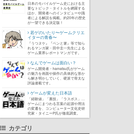
日本のモバイルゲーム史における主
要なトピック・タイトルを網羅する
ほか、開発者へのインタビューや識
者による解説を掲載。約20年の歴史
が一望できる決定版！
若ゲのいたり〜ゲームクリエ
イターの青春〜
『うつヌケ』『ペンと箸』等で知ら
れるマンガ家・田中圭一先生による
ゲーム業界レポートマンガです。
なんでゲームは面白い？
ゲーム開発者・hamatsu氏がゲーム
の魅力を画面や操作の具体的な形か
ら解き明かしていく、硬派で骨太な
評論連載です。
ゲームが変えた日本語
「経験値」「裏技」「ラスボス」…
ゲームにまつわる言葉の起源や用法
の変遷を、コンピューター文化史研
究家・タイニーP氏が徹底調査。
カテゴリ