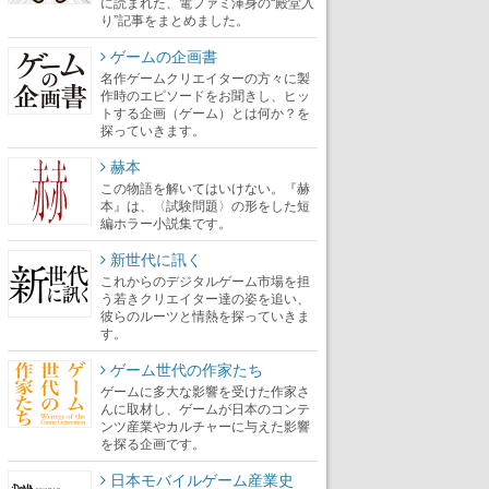
に読まれた、電ファミ渾身の“殿堂入
り”記事をまとめました。
ゲームの企画書
名作ゲームクリエイターの方々に製
作時のエピソードをお聞きし、ヒッ
トする企画（ゲーム）とは何か？を
探っていきます。
赫本
この物語を解いてはいけない。『赫
本』は、〈試験問題〉の形をした短
編ホラー小説集です。
新世代に訊く
これからのデジタルゲーム市場を担
う若きクリエイター達の姿を追い、
彼らのルーツと情熱を探っていきま
す。
ゲーム世代の作家たち
ゲームに多大な影響を受けた作家さ
んに取材し、ゲームが日本のコンテ
ンツ産業やカルチャーに与えた影響
を探る企画です。
日本モバイルゲーム産業史