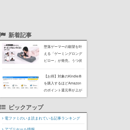
新着記事
堕落ゲーマーの願望を叶
える「ゲーミングロング
ピロー」が発売。うつ伏
せ・仰向け・横寝のそれ
ぞれに対応
【お得】対象のKindle本
を購入するほどAmazon
のポイント還元率が上が
るプログラムがスター
ト。1ヶ月に5万円の購入
ピックアップ
で最大5％アップし、上限
電ファミのいま読まれている記事ランキング
は3500ポイント
アプリセール情報