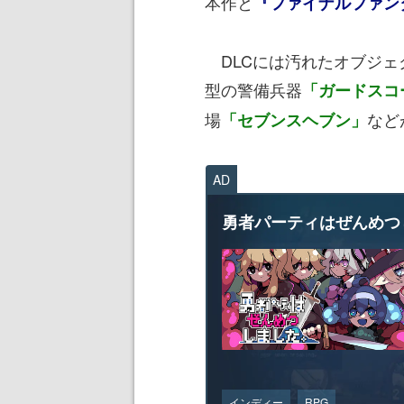
本作と
『ファイナルファン
DLCには汚れたオブジェ
型の警備兵器
「ガードスコ
場
など
「セブンスヘブン」
AD
勇者パーティはぜんめつ
インディー
RPG