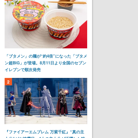
「ブタメン」の麺が“約4倍”になった「ブタメ
ン超BIG」が登場。8月11日より全国のセブン
イレブンで順次発売
2
『ファイアーエムブレム 万紫千紅』“真の主