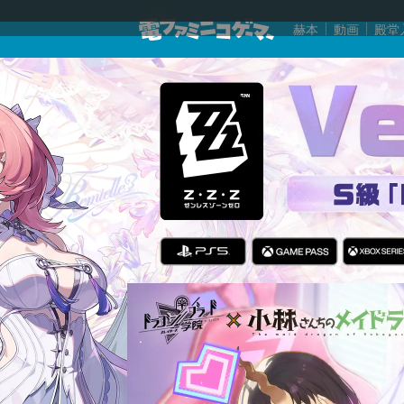
赫本
動画
殿堂