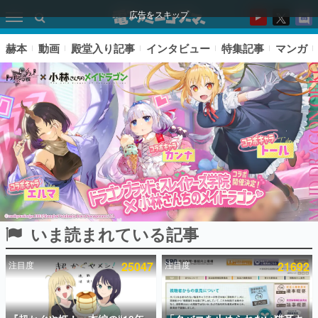
広告をスキップ
赫本
動画
殿堂入り記事
インタビュー
特集記事
マンガ
いま読まれている記事
ピックアップ
注目度
25047
注目度
21692
電ファミのいま読まれている記事ランキング
アプリセール情報