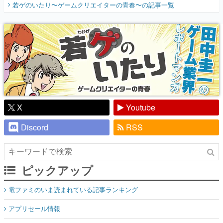
若ゲのいたり〜ゲームクリエイターの青春〜
の記事一覧
『少年ジャンプ』色だった【若ゲのいた
り】
X
Youtube
Discord
RSS
ピックアップ
電ファミのいま読まれている記事ランキング
アプリセール情報