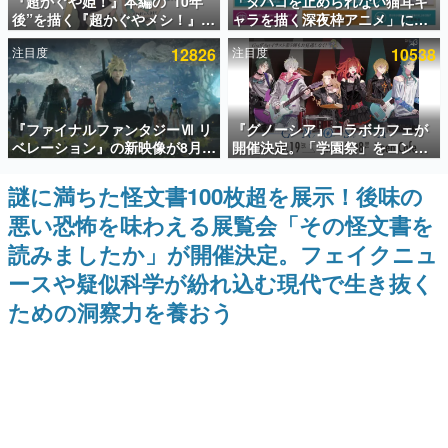
『超かぐや姫！』本編の“10年
「タバコを止められない猫耳キ
後”を描く『超かぐやメシ！』
ャラを描く深夜枠アニメ」に視
インタビュー
Web連載決定。新たなWebマン
聴者の一部から批判意見。違法
注目度
12826
注目度
10538
ガレーベル「ビビビコミック」
薬物の使用と思しき描写も含め
連載・特集一覧
にて特別話が掲載スタート、あ
て、BPOが議論を交わす
のお話には…まだ続きがある！
殿堂入り記事
『ファイナルファンタジーⅦ リ
『グノーシア』コラボカフェが
SNS拡散数が数千以上！ ページビュー数万以上！ などな
ど。多くの人々に読まれた、電ファミ渾身の“殿堂入り”記
ベレーション』の新映像が8月
開催決定。「学園祭」をコンセ
事をまとめました。
26日早朝に公開へ。『FF7』リ
プトに、模擬店やセツやSQ、ラ
メイクシリーズの完結編、
キオたちが学祭バンドを楽しむ
謎に満ちた怪文書100枚超を展示！後味の
ゲームの企画書
「gamescom」のオープニング
様子を切り取った新グッズが展
名作ゲームクリエイターの方々に製作時のエピソードをお
悪い恐怖を味わえる展覧会「その怪文書を
ナイトライブにてディレクター
開
聞きし、ヒットする企画（ゲーム）とは何か？を探ってい
の浜口直樹氏が登壇する予定
きます。
読みましたか」が開催決定。フェイクニュ
赫本
ースや疑似科学が紛れ込む現代で生き抜く
この物語を解いてはいけない。『赫本』は、〈試験問題〉
ための洞察力を養おう
の形をした短編ホラー小説集です。
新世代に訊く
これからのデジタルゲーム市場を担う若きクリエイター達
の姿を追い、彼らのルーツと情熱を探っていきます。
ゲーム世代の作家たち
ゲームに多大な影響を受けた作家さんに取材し、ゲームが