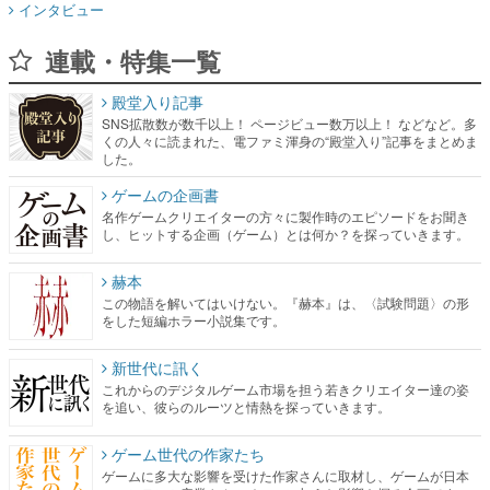
インタビュー
連載・特集一覧
殿堂入り記事
SNS拡散数が数千以上！ ページビュー数万以上！ などなど。多
くの人々に読まれた、電ファミ渾身の“殿堂入り”記事をまとめま
した。
ゲームの企画書
名作ゲームクリエイターの方々に製作時のエピソードをお聞き
し、ヒットする企画（ゲーム）とは何か？を探っていきます。
赫本
この物語を解いてはいけない。『赫本』は、〈試験問題〉の形
をした短編ホラー小説集です。
新世代に訊く
これからのデジタルゲーム市場を担う若きクリエイター達の姿
を追い、彼らのルーツと情熱を探っていきます。
ゲーム世代の作家たち
ゲームに多大な影響を受けた作家さんに取材し、ゲームが日本