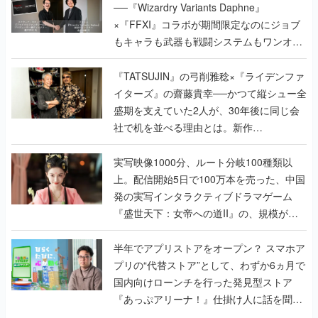
──『Wizardry Variants Daphne』
×『FFXI』コラボが期間限定なのにジョブ
もキャラも武器も戦闘システムもワンオフ
で作り込まれた理由を両ディレクターに聞
く
『TATSUJIN』の弓削雅稔×『ライデンファ
イターズ』の齋藤貴幸──かつて縦シュー全
盛期を支えていた2人が、30年後に同じ会
社で机を並べる理由とは。新作
『TATSUJIN EXTREME』で初タッグを組
んだレジェンド2人に訊く開発秘話
実写映像1000分、ルート分岐100種類以
上。配信開始5日で100万本を売った、中国
発の実写インタラクティブドラマゲーム
『盛世天下：女帝への道II』の、規模が違
うこだわりをプロデューサーに聞いた
半年でアプリストアをオープン？ スマホア
プリの“代替ストア”として、わずか6ヵ月で
国内向けローンチを行った発見型ストア
『あっぷアリーナ！』仕掛け人に話を聞い
てみた