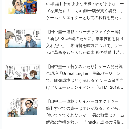
の絆 編】わがままな王様のわがままなニー
ズを満たす！──小山順一朗が貫く姿勢に、
ゲームクリエイターとしての矜持を見た
【若ゲのいたり最終回】
【田中圭一連載：バーチャファイター編】
「新しい3D表現のために、軍事技術を採り
入れたい」世界情勢を味方につけて、ゲー
ムに革命をもたらした鈴木 裕の功績【若ゲ
のいたり】
【田中圭一：若ゲのいたり】ゲーム開発統
合環境「Unreal Engine」最新バージョン
で、開発環境はどう変わる？ ゲーム業界向
けソリューションイベント「GTMF2019」
に行って、より理解を深めよう【PR】
【田中圭一連載：サイバーコネクトツー
編】すべての責任はオレが取る。だから、
付いてきてくれないか──男の熱意はチーム
解散の危機を救い、『.hack』成功の活路を
開く。業界の快男児・松山 洋に流れる血は