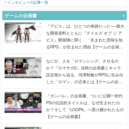
インタビュー
の記事一覧
ゲームの企画書
『アビス』は、ひとつの奇跡だった──膨大
な開発資料とともに『テイルズ オブ ジ ア
ビス』開発陣に聞く、「生まれた意味を知
るRPG」が生まれた理由【ゲームの企画
書】
なにが、人を「ロマンシング」させるの
か？『ロマサガ2』当時の企画書とキャラ
設定画から迫る、河津秋敏がRPGに生み出
した「ロマン」の正体とは【ゲームの企画
書】
『ガンパレ』の企画書、ついに公開━初代
PSの伝説的タイトルは、なぜ生まれたの
か？そして『LOOP8』へ受け継がれたもの
【ゲームの企画書】