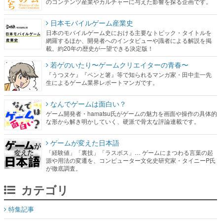
のコンテンツ産業やカルチャーに与えた影響を探る企画です。
日本モバイルゲーム産業史
日本のモバイルゲーム史における主要なトピック・タイトルを
網羅するほか、開発者へのインタビューや識者による解説を掲
載。約20年の歴史が一望できる決定版！
若ゲのいたり〜ゲームクリエイターの青春〜
『うつヌケ』『ペンと箸』等で知られるマンガ家・田中圭一先
生によるゲーム業界レポートマンガです。
なんでゲームは面白い？
ゲーム開発者・hamatsu氏がゲームの魅力を画面や操作の具体的
な形から解き明かしていく、硬派で骨太な評論連載です。
ゲームが変えた日本語
「経験値」「裏技」「ラスボス」… ゲームにまつわる言葉の起
源や用法の変遷を、コンピューター文化史研究家・タイニーP氏
が徹底調査。
カテゴリ
特集記事