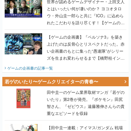
世界が認めるゲームデザイナー・上田文人
とはいったい何が凄いのか？ ヨコオタロ
ウ・外山圭一郎らと共に『ICO』に込めら
れたこだわりを語り尽くす！【ゲームの企
画書】
【ゲームの企画書】『ペルソナ3』を築き
上げたのは反骨心とリスペクトだった。赤
い企画書のもとに集った“愚連隊”がシリー
ズを生まれ変わらせるまで【橋野桂インタ
ビュー】
ゲームの企画書
の記事一覧
若ゲのいたり〜ゲームクリエイターの青春〜
田中圭一のゲーム業界取材マンガ『若ゲの
いたり』第2巻が発売。『ポケモン』田尻
智さん、『ゼビウス』遠藤雅伸さんらの貴
重なエピソードを収録
【田中圭一連載：アイマス/ガンダム 戦場