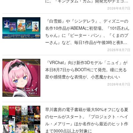
に。『キングダム・カム』開発元やチェコの
プロ野球選手から称賛の声
2026年8月7日
『白雪姫』や『シンデレラ』、ディズニーの
名作10作品がABEMAに初登場。『101匹わん
ちゃん』に『ピーター・パン』、『くまのプ
ーさん』など、毎日1作品が午後3時と夜8時
に2回放送
2026年8月7日
『VRChat』向け新作3Dモデル「ニュイ」が
本日8月7日からBOOTHにて発売。瞳に光る
星や感情豊かな表情が、小悪魔かわいい
2026年8月7日
早川書房の電子書籍が最大50%オフになる夏
のセールがスタート。『プロジェクト・ヘイ
ル・メアリー』ほか名作から最近のヒット作
まで3000点以上が対象に