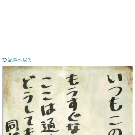
日本のコンテンツ産業やカルチャーに与えた影響を探る企
画です。
日本モバイルゲーム産業史
日本のモバイルゲーム史における主要なトピック・タイト
ルを網羅するほか、開発者へのインタビューや識者による
解説を掲載。約20年の歴史が一望できる決定版！
若ゲのいたり〜ゲームクリエイターの青春〜
『うつヌケ』『ペンと箸』等で知られるマンガ家・田中圭
一先生によるゲーム業界レポートマンガです。
記事へ戻る
なんでゲームは面白い？
ゲーム開発者・hamatsu氏がゲームの魅力を画面や操作の
具体的な形から解き明かしていく、硬派で骨太な評論連載
です。
ゲームが変えた日本語
「経験値」「裏技」「ラスボス」… ゲームにまつわる言葉
の起源や用法の変遷を、コンピューター文化史研究家・タ
イニーP氏が徹底調査。
カテゴリ
特集記事