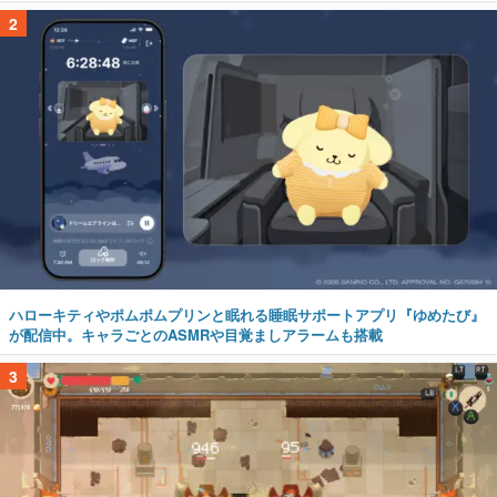
2
ハローキティやポムポムプリンと眠れる睡眠サポートアプリ『ゆめたび』
が配信中。キャラごとのASMRや目覚ましアラームも搭載
3