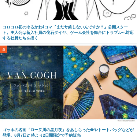
コロコロ初のゆるかわ4コマ『まだサ終しないんですか？』公開スター
ト。主人公は新入社員の侘石ダイヤ、ゲーム会社を舞台にトラブルへ対応
する社員たちを描く
5
ゴッホの名画『ローヌ川の星月夜』をあしらった傘やトートバッグなどが
登場。8月7日21時より2日間限定で予約販売