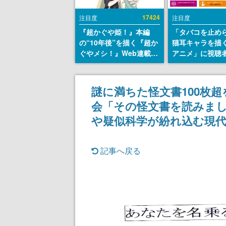
17424
注目度
注目度
『超かぐや姫！』本編
「タバコを止め
の“10年後”を描く『超か
猫耳キャラを描
ぐやメシ！』Web連載決
アニメ」に視聴
定。新たなWebマンガレ
から批判意見。
ーベル「ビビビコミッ
の使用と思しき
ク」にて特別話が掲載ス
めて、BPOが議
謎に満ちた怪文書100枚
タート、あのお話には…
す
会「その怪文書を読みま
まだ続きがある！
や疑似科学が紛れ込む現
記事へ戻る