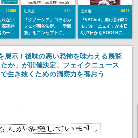
12056
9141
8646
注目度
注目度
られない
『グノーシア』コラボカ
『VRChat』向け新作3D
く深夜枠
フェが開催決定。「学園
モデル「ニュイ」が本日
者の一部
祭」をコンセプトに、模
8月7日からBOOTHにて
違法薬物
擬店やセツやSQ、ラキオ
発売。瞳に光る星や感情
描写も含
たちが学祭バンドを楽し
豊かな表情が、小悪魔か
論を交わ
む様子を切り取った新グ
わいい
超を展示！後味の悪い恐怖を味わえる展覧
ッズが展開
したか」が開催決定。フェイクニュース
代で生き抜くための洞察力を養おう