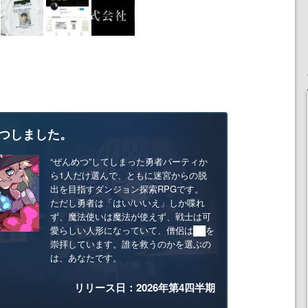
つしました。
“ぜんめつ”してしまった勇者パーティか
ら1人だけ選んで、ともに迷宮からの脱
出を目指すダンジョン探索RPGです。
ただし勇者は「はい/いいえ」しか喋れ
ず、魔法使いは魔法が使えず、戦士は可
愛らしい人形になっていて、僧侶は██を
崇拝しています。誰を救うのかを選ぶの
は、あなたです。
リリース日：2026年第4四半期