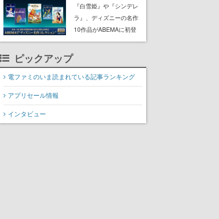
にチェコ語に対応しSNS
『白雪姫』や『シンデレ
で話題に。『キングダ
ラ』、ディズニーの名作
ム・カム』開発元やチェ
10作品がABEMAに初登
コのプロ野球選手から称
場。『101匹わんちゃ
賛の声
ん』に『ピーター・パ
ピックアップ
ン』、『くまのプーさ
ん』など、毎日1作品が午
電ファミのいま読まれている記事ランキング
後3時と夜8時に2回放送
アプリセール情報
インタビュー