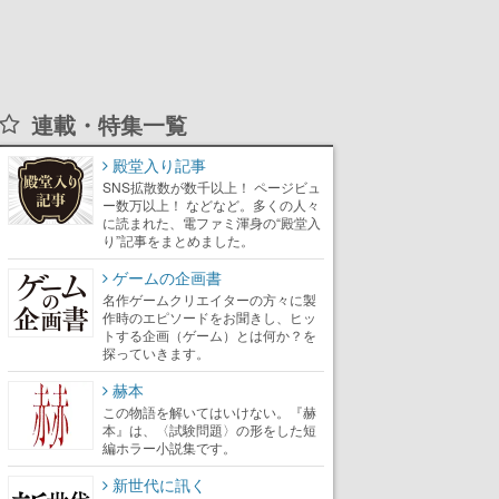
連載・特集一覧
殿堂入り記事
SNS拡散数が数千以上！ ページビュ
ー数万以上！ などなど。多くの人々
に読まれた、電ファミ渾身の“殿堂入
り”記事をまとめました。
ゲームの企画書
名作ゲームクリエイターの方々に製
作時のエピソードをお聞きし、ヒッ
トする企画（ゲーム）とは何か？を
探っていきます。
赫本
この物語を解いてはいけない。『赫
本』は、〈試験問題〉の形をした短
編ホラー小説集です。
新世代に訊く