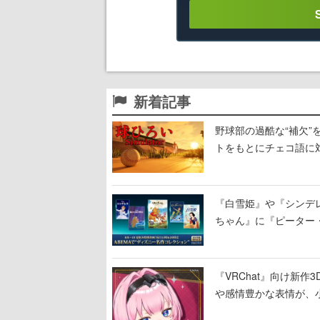
新着記事
野球部の過酷な“補欠”を
トをもとにチェコ語に
野球選手から称賛の声
『白雪姫』や『シンデレ
ちゃん』に『ピーター
に2回放送
『VRChat』向け新
や感情豊かな表情が、