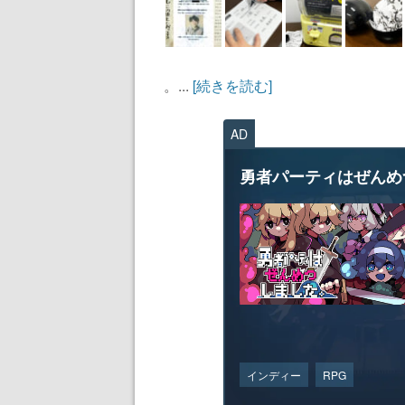
。...
[続きを読む]
AD
勇者パーティはぜんめ
インディー
RPG