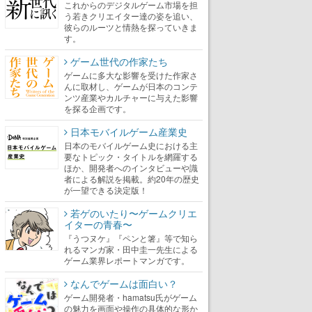
これからのデジタルゲーム市場を担
う若きクリエイター達の姿を追い、
彼らのルーツと情熱を探っていきま
す。
ゲーム世代の作家たち
ゲームに多大な影響を受けた作家さ
んに取材し、ゲームが日本のコンテ
ンツ産業やカルチャーに与えた影響
を探る企画です。
日本モバイルゲーム産業史
日本のモバイルゲーム史における主
要なトピック・タイトルを網羅する
ほか、開発者へのインタビューや識
者による解説を掲載。約20年の歴史
が一望できる決定版！
若ゲのいたり〜ゲームクリエ
イターの青春〜
『うつヌケ』『ペンと箸』等で知ら
れるマンガ家・田中圭一先生による
ゲーム業界レポートマンガです。
なんでゲームは面白い？
ゲーム開発者・hamatsu氏がゲーム
の魅力を画面や操作の具体的な形か