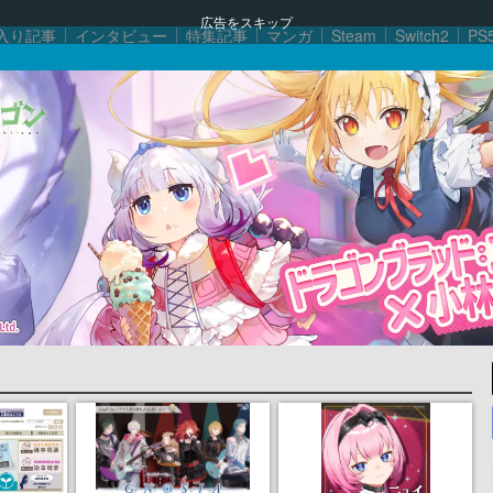
広告をスキップ
入り記事
インタビュー
特集記事
マンガ
Steam
Switch2
PS