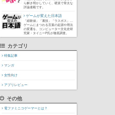
ら解き明かしていく、硬派で骨太な
評論連載です。
ゲームが変えた日本語
「経験値」「裏技」「ラスボス」…
ゲームにまつわる言葉の起源や用法
の変遷を、コンピューター文化史研
究家・タイニーP氏が徹底調査。
カテゴリ
特集記事
マンガ
女性向け
アプリレビュー
その他
電ファミニコゲーマーとは？