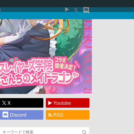
5
X
Youtube
Discord
RSS