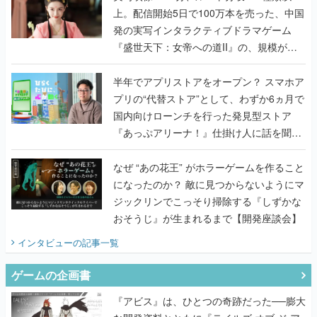
上。配信開始5日で100万本を売った、中国
発の実写インタラクティブドラマゲーム
『盛世天下：女帝への道II』の、規模が違
うこだわりをプロデューサーに聞いた
半年でアプリストアをオープン？ スマホア
プリの“代替ストア”として、わずか6ヵ月で
国内向けローンチを行った発見型ストア
『あっぷアリーナ！』仕掛け人に話を聞い
てみた
なぜ “あの花王” がホラーゲームを作ること
になったのか？ 敵に見つからないようにマ
ジックリンでこっそり掃除する『しずかな
おそうじ』が生まれるまで【開発座談会】
インタビュー
の記事一覧
ゲームの企画書
『アビス』は、ひとつの奇跡だった──膨大