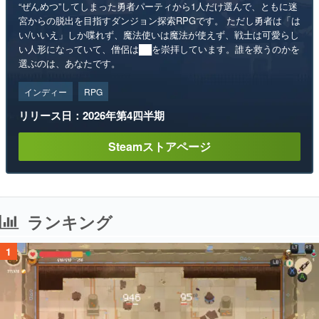
“ぜんめつ”してしまった勇者パーティから1人だけ選んで、ともに迷
宮からの脱出を目指すダンジョン探索RPGです。 ただし勇者は「は
い/いいえ」しか喋れず、魔法使いは魔法が使えず、戦士は可愛らし
い人形になっていて、僧侶は██を崇拝しています。誰を救うのかを
選ぶのは、あなたです。
インディー
RPG
リリース日：2026年第4四半期
Steamストアページ
ランキング
1