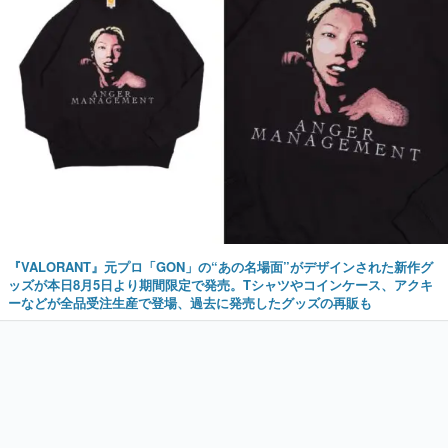
『VALORANT』元プロ「GON」の“あの名場面”がデザインされた新作グ
ッズが本日8月5日より期間限定で発売。Tシャツやコインケース、アクキ
ーなどが全品受注生産で登場、過去に発売したグッズの再販も