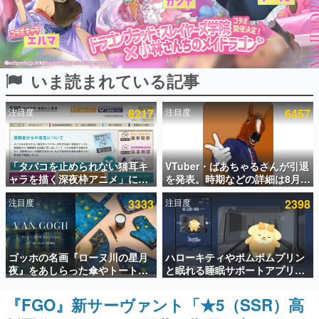
インタビュー
連載・特集一覧
いま読まれている記事
殿堂入り記事
SNS拡散数が数千以上！ ページビュー数万以上！ などな
ど。多くの人々に読まれた、電ファミ渾身の“殿堂入り”記
注目度
8217
注目度
6457
事をまとめました。
ゲームの企画書
名作ゲームクリエイターの方々に製作時のエピソードをお
聞きし、ヒットする企画（ゲーム）とは何か？を探ってい
「タバコを止められない猫耳キ
VTuber・ばあちゃるさんが引退
きます。
ャラを描く深夜枠アニメ」に視
を発表。時期などの詳細は8月9
聴者の一部から批判意見。違法
日15時からの配信で説明
赫本
注目度
3333
注目度
2398
薬物の使用と思しき描写も含め
この物語を解いてはいけない。『赫本』は、〈試験問題〉
て、BPOが議論を交わす
の形をした短編ホラー小説集です。
新世代に訊く
ゴッホの名画『ローヌ川の星月
ハローキティやポムポムプリン
これからのデジタルゲーム市場を担う若きクリエイター達
夜』をあしらった傘やトートバ
と眠れる睡眠サポートアプリ
の姿を追い、彼らのルーツと情熱を探っていきます。
ッグなどが登場。8月7日21時よ
『ゆめたび』が配信中。キャラ
り2日間限定で予約販売
ごとのASMRや目覚ましアラー
『FGO』新サーヴァント「★5（SSR）高
ゲーム世代の作家たち
ムも搭載
ゲームに多大な影響を受けた作家さんに取材し、ゲームが