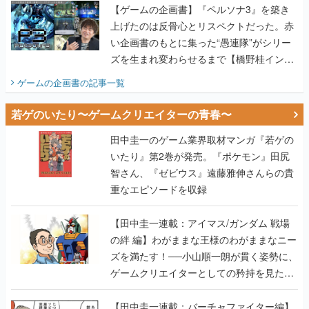
【ゲームの企画書】『ペルソナ3』を築き
上げたのは反骨心とリスペクトだった。赤
い企画書のもとに集った“愚連隊”がシリー
ズを生まれ変わらせるまで【橋野桂インタ
ビュー】
ゲームの企画書
の記事一覧
若ゲのいたり〜ゲームクリエイターの青春〜
田中圭一のゲーム業界取材マンガ『若ゲの
いたり』第2巻が発売。『ポケモン』田尻
智さん、『ゼビウス』遠藤雅伸さんらの貴
重なエピソードを収録
【田中圭一連載：アイマス/ガンダム 戦場
の絆 編】わがままな王様のわがままなニー
ズを満たす！──小山順一朗が貫く姿勢に、
ゲームクリエイターとしての矜持を見た
【若ゲのいたり最終回】
【田中圭一連載：バーチャファイター編】