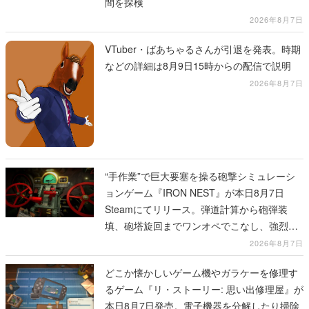
間を探検
2026年8月7日
VTuber・ばあちゃるさんが引退を発表。時期
などの詳細は8月9日15時からの配信で説明
2026年8月7日
“手作業”で巨大要塞を操る砲撃シミュレーシ
ョンゲーム『IRON NEST』が本日8月7日
Steamにてリリース。弾道計算から砲弾装
填、砲塔旋回までワンオペでこなし、強烈な
一撃をブチかませるロマンある作品
2026年8月7日
どこか懐かしいゲーム機やガラケーを修理す
るゲーム『リ・ストーリー: 思い出修理屋』が
本日8月7日発売。電子機器を分解したり掃除