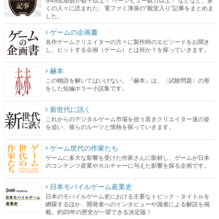
くの人々に読まれた、電ファミ渾身の“殿堂入り”記事をまとめま
した。
ゲームの企画書
名作ゲームクリエイターの方々に製作時のエピソードをお聞き
し、ヒットする企画（ゲーム）とは何か？を探っていきます。
赫本
この物語を解いてはいけない。『赫本』は、〈試験問題〉の形
をした短編ホラー小説集です。
新世代に訊く
これからのデジタルゲーム市場を担う若きクリエイター達の姿
を追い、彼らのルーツと情熱を探っていきます。
ゲーム世代の作家たち
ゲームに多大な影響を受けた作家さんに取材し、ゲームが日本
のコンテンツ産業やカルチャーに与えた影響を探る企画です。
日本モバイルゲーム産業史
日本のモバイルゲーム史における主要なトピック・タイトルを
網羅するほか、開発者へのインタビューや識者による解説を掲
載。約20年の歴史が一望できる決定版！