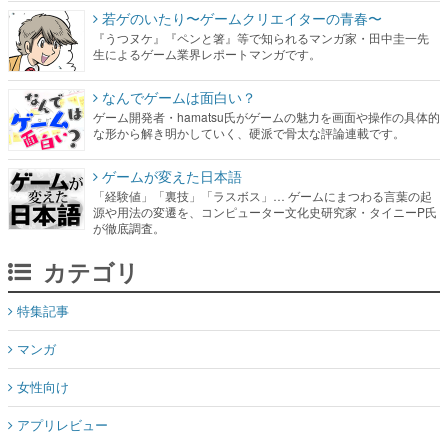
若ゲのいたり〜ゲームクリエイターの青春〜
『うつヌケ』『ペンと箸』等で知られるマンガ家・田中圭一先
生によるゲーム業界レポートマンガです。
なんでゲームは面白い？
ゲーム開発者・hamatsu氏がゲームの魅力を画面や操作の具体的
な形から解き明かしていく、硬派で骨太な評論連載です。
ゲームが変えた日本語
「経験値」「裏技」「ラスボス」… ゲームにまつわる言葉の起
源や用法の変遷を、コンピューター文化史研究家・タイニーP氏
が徹底調査。
カテゴリ
特集記事
マンガ
女性向け
アプリレビュー