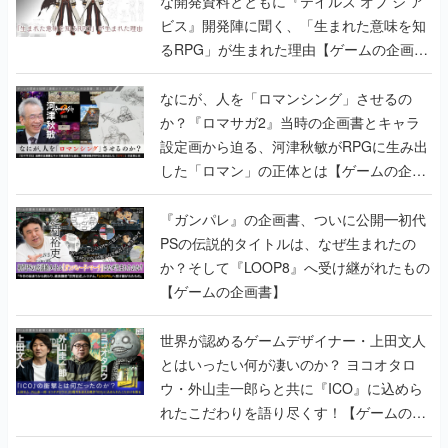
な開発資料とともに『テイルズ オブ ジ ア
ビス』開発陣に聞く、「生まれた意味を知
るRPG」が生まれた理由【ゲームの企画
書】
なにが、人を「ロマンシング」させるの
か？『ロマサガ2』当時の企画書とキャラ
設定画から迫る、河津秋敏がRPGに生み出
した「ロマン」の正体とは【ゲームの企画
書】
『ガンパレ』の企画書、ついに公開━初代
PSの伝説的タイトルは、なぜ生まれたの
か？そして『LOOP8』へ受け継がれたもの
【ゲームの企画書】
世界が認めるゲームデザイナー・上田文人
とはいったい何が凄いのか？ ヨコオタロ
ウ・外山圭一郎らと共に『ICO』に込めら
れたこだわりを語り尽くす！【ゲームの企
画書】