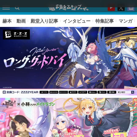
広告をスキップ
赫本
動画
殿堂入り記事
インタビュー
特集記事
マンガ
ピックアップ
電ファミのいま読まれている記事ランキング
アプリセール情報