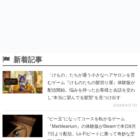
新着記事
「けもの」たちが通う小さなヘアサロンを営
むゲーム『けものたちの髪切り屋』体験版が
配信開始。悩みを持ったお客様と会話を交わ
し“本当に望んでる髪型”を見つけ出す
2026年8月7日
“ビー玉”になってコースを転がるゲーム
『Marblearium』の体験版がSteamで本日8月
7日より配信。Lo-Fiビートに乗って奇妙な空