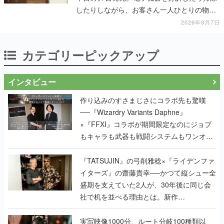
したりしながら、お客さん一人ひとりの物語
に耳を傾ける
2026年8月7日
カテゴリーピックアップ
インタビュー
作り込みのすさまじさにコラボ先も驚嘆
──『Wizardry Variants Daphne』
×『FFXI』コラボが期間限定なのにジョブ
もキャラも武器も戦闘システムもワンオフ
で作り込まれた理由を両ディレクターに聞
く
『TATSUJIN』の弓削雅稔×『ライデンファ
イターズ』の齋藤貴幸──かつて縦シュー全
盛期を支えていた2人が、30年後に同じ会
社で机を並べる理由とは。新作
『TATSUJIN EXTREME』で初タッグを組
んだレジェンド2人に訊く開発秘話
実写映像1000分、ルート分岐100種類以