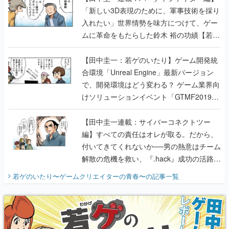
「新しい3D表現のために、軍事技術を採り
入れたい」世界情勢を味方につけて、ゲー
ムに革命をもたらした鈴木 裕の功績【若ゲ
のいたり】
【田中圭一：若ゲのいたり】ゲーム開発統
合環境「Unreal Engine」最新バージョン
で、開発環境はどう変わる？ ゲーム業界向
けソリューションイベント「GTMF2019」
に行って、より理解を深めよう【PR】
【田中圭一連載：サイバーコネクトツー
編】すべての責任はオレが取る。だから、
付いてきてくれないか──男の熱意はチーム
解散の危機を救い、『.hack』成功の活路を
開く。業界の快男児・松山 洋に流れる血は
若ゲのいたり〜ゲームクリエイターの青春〜
の記事一覧
『少年ジャンプ』色だった【若ゲのいた
り】