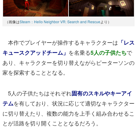
（画像は
Steam：Hello Neighbor VR: Search and Rescue
より）
本作でプレイヤーが操作するキャラクターは
「レス
を名乗る
で
キュースクアッドチーム」
5人の子供たち
あり、キャラクターを切り替えながらピーターソンの
家を探索することとなる。
5人の子供たちはそれぞれ
固有のスキルやキーアイ
を有しており、状況に応じて適切なキャラクター
テム
に切り替えたり、複数の能力を上手く組み合わせるこ
とが活路を切り開くこととなるだろう。