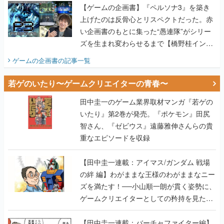
【ゲームの企画書】『ペルソナ3』を築き
上げたのは反骨心とリスペクトだった。赤
い企画書のもとに集った“愚連隊”がシリー
ズを生まれ変わらせるまで【橋野桂インタ
ビュー】
ゲームの企画書
の記事一覧
若ゲのいたり〜ゲームクリエイターの青春〜
田中圭一のゲーム業界取材マンガ『若ゲの
いたり』第2巻が発売。『ポケモン』田尻
智さん、『ゼビウス』遠藤雅伸さんらの貴
重なエピソードを収録
【田中圭一連載：アイマス/ガンダム 戦場
の絆 編】わがままな王様のわがままなニー
ズを満たす！──小山順一朗が貫く姿勢に、
ゲームクリエイターとしての矜持を見た
【若ゲのいたり最終回】
【田中圭一連載：バーチャファイター編】