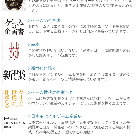
SNS拡散数が数千以上！ ページビュー数万以上！ などなど。多
くの人々に読まれた、電ファミ渾身の“殿堂入り”記事をまとめま
した。
ゲームの企画書
名作ゲームクリエイターの方々に製作時のエピソードをお聞き
し、ヒットする企画（ゲーム）とは何か？を探っていきます。
赫本
この物語を解いてはいけない。『赫本』は、〈試験問題〉の形
をした短編ホラー小説集です。
新世代に訊く
これからのデジタルゲーム市場を担う若きクリエイター達の姿
を追い、彼らのルーツと情熱を探っていきます。
ゲーム世代の作家たち
ゲームに多大な影響を受けた作家さんに取材し、ゲームが日本
のコンテンツ産業やカルチャーに与えた影響を探る企画です。
日本モバイルゲーム産業史
日本のモバイルゲーム史における主要なトピック・タイトルを
網羅するほか、開発者へのインタビューや識者による解説を掲
載。約20年の歴史が一望できる決定版！