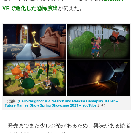
が伺えた。
VRで進化した恐怖演出
（画像は
Hello Neighbor VR: Search and Rescue Gameplay Trailer –
Future Games Show Spring Showcase 2023 – YouTube
より）
発売までまだ少し余裕があるため、興味がある読者