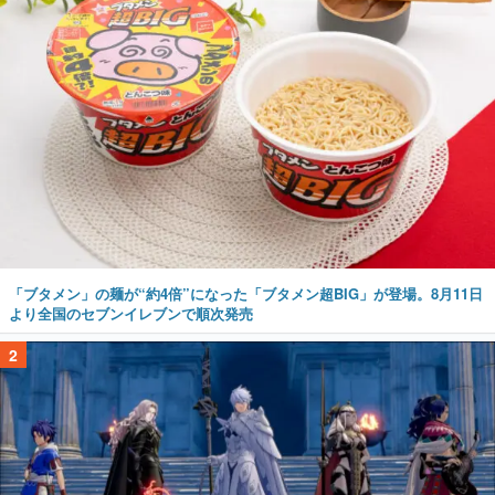
「ブタメン」の麺が“約4倍”になった「ブタメン超BIG」が登場。8月11日
より全国のセブンイレブンで順次発売
2