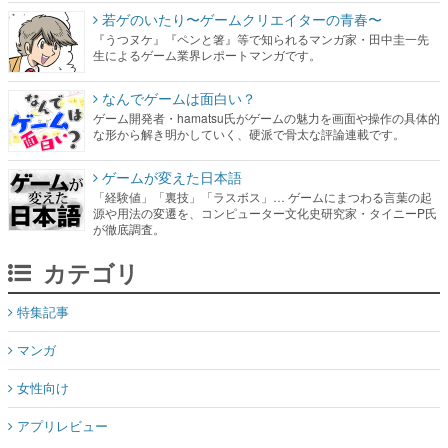
若ゲのいたり〜ゲームクリエイターの青春〜
『うつヌケ』『ペンと箸』等で知られるマンガ家・田中圭一先
生によるゲーム業界レポートマンガです。
なんでゲームは面白い？
ゲーム開発者・hamatsu氏がゲームの魅力を画面や操作の具体的
な形から解き明かしていく、硬派で骨太な評論連載です。
ゲームが変えた日本語
「経験値」「裏技」「ラスボス」… ゲームにまつわる言葉の起
源や用法の変遷を、コンピューター文化史研究家・タイニーP氏
が徹底調査。
カテゴリ
特集記事
マンガ
女性向け
アプリレビュー