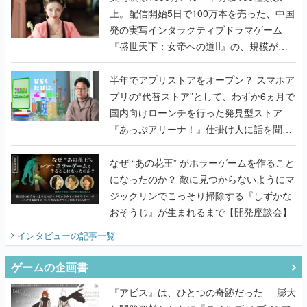
上。配信開始5日で100万本を売った、中国
発の実写インタラクティブドラマゲーム
『盛世天下：女帝への道II』の、規模が違
うこだわりをプロデューサーに聞いた
半年でアプリストアをオープン？ スマホア
プリの“代替ストア”として、わずか6ヵ月で
国内向けローンチを行った発見型ストア
『あっぷアリーナ！』仕掛け人に話を聞い
てみた
なぜ “あの花王” がホラーゲームを作ること
になったのか？ 敵に見つからないようにマ
ジックリンでこっそり掃除する『しずかな
おそうじ』が生まれるまで【開発座談会】
インタビュー
の記事一覧
ゲームの企画書
『アビス』は、ひとつの奇跡だった──膨大