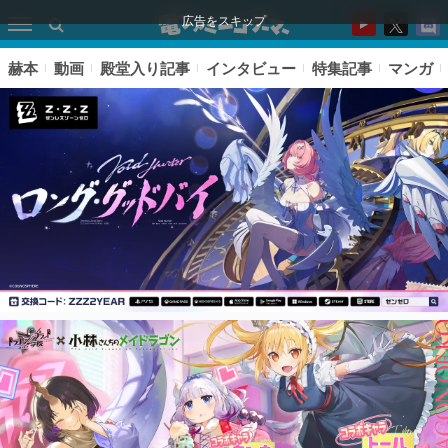
広告をスキップ
赫本
動画
殿堂入り記事
インタビュー
特集記事
マンガ
ピックアップ
電ファミのいま読まれている記事ランキング
アプリセール情報