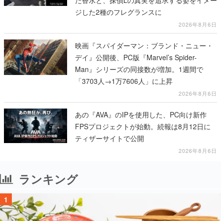
た香水と、探偵Lの真実を追求する姿をイメー
ジした2種のフレグランスに
2026年8月6日
映画『スパイダーマン：ブランド・ニュー・
デイ』公開後、PC版『Marvel’s Spider-
Man』シリーズの同接数が増加。1週間で
「3703人→1万7606人」に上昇
2026年8月6日
あの『AVA』のIPを使用した、PC向け新作
FPSプロジェクトが始動。続報は8月12日に
ティザーサイトで公開
2026年8月6日
ランキング
1