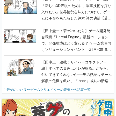
「新しい3D表現のために、軍事技術を採り
入れたい」世界情勢を味方につけて、ゲー
ムに革命をもたらした鈴木 裕の功績【若ゲ
のいたり】
【田中圭一：若ゲのいたり】ゲーム開発統
合環境「Unreal Engine」最新バージョン
で、開発環境はどう変わる？ ゲーム業界向
けソリューションイベント「GTMF2019」
に行って、より理解を深めよう【PR】
【田中圭一連載：サイバーコネクトツー
編】すべての責任はオレが取る。だから、
付いてきてくれないか──男の熱意はチーム
解散の危機を救い、『.hack』成功の活路を
開く。業界の快男児・松山 洋に流れる血は
若ゲのいたり〜ゲームクリエイターの青春〜
の記事一覧
『少年ジャンプ』色だった【若ゲのいた
り】