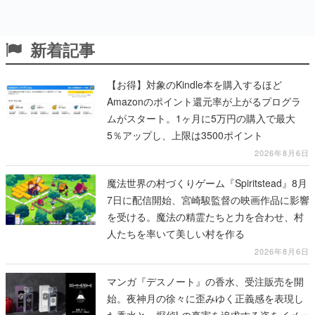
新着記事
【お得】対象のKindle本を購入するほど
Amazonのポイント還元率が上がるプログラ
ムがスタート。1ヶ月に5万円の購入で最大
5％アップし、上限は3500ポイント
2026年8月6日
魔法世界の村づくりゲーム『Spiritstead』8月
7日に配信開始、宮崎駿監督の映画作品に影響
を受ける。魔法の精霊たちと力を合わせ、村
人たちを率いて美しい村を作る
2026年8月6日
マンガ『デスノート』の香水、受注販売を開
始。夜神月の徐々に歪みゆく正義感を表現し