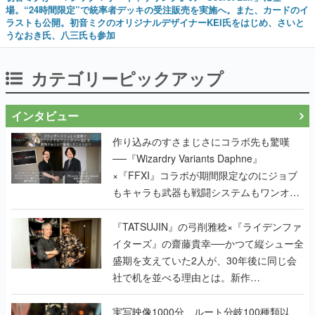
場。“24時間限定”で統率者デッキの受注販売を実施へ。また、カードのイ
ラストも公開。初音ミクのオリジナルデザイナーKEI氏をはじめ、さいと
うなおき氏、八三氏も参加
カテゴリーピックアップ
インタビュー
作り込みのすさまじさにコラボ先も驚嘆
──『Wizardry Variants Daphne』
×『FFXI』コラボが期間限定なのにジョブ
もキャラも武器も戦闘システムもワンオフ
で作り込まれた理由を両ディレクターに聞
く
『TATSUJIN』の弓削雅稔×『ライデンファ
イターズ』の齋藤貴幸──かつて縦シュー全
盛期を支えていた2人が、30年後に同じ会
社で机を並べる理由とは。新作
『TATSUJIN EXTREME』で初タッグを組
んだレジェンド2人に訊く開発秘話
実写映像1000分、ルート分岐100種類以