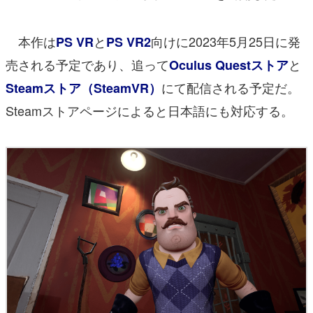
本作は
と
向けに2023年5月25日に発
PS VR
PS VR2
売される予定であり、追って
と
Oculus Questストア
にて配信される予定だ。
Steamストア（SteamVR）
Steamストアページによると日本語にも対応する。