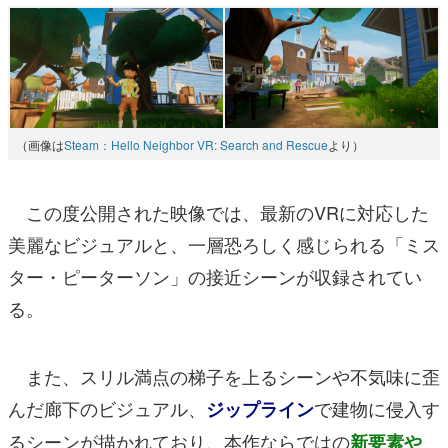
（画像は
Steam：Hello Neighbor VR: Search and Rescue
より）
この度公開された映像では、最新のVRに対応した
美麗なビジュアルと、一層恐ろしく感じられる「ミス
ター・ピーターソン」の接近シーンが収録されてい
る。
また、スリル満点の梯子を上るシーンや不気味に歪
んだ廊下のビジュアル、
で建物に侵入す
ジップライン
るシーンが描かれており、本作ならではの
新要素や