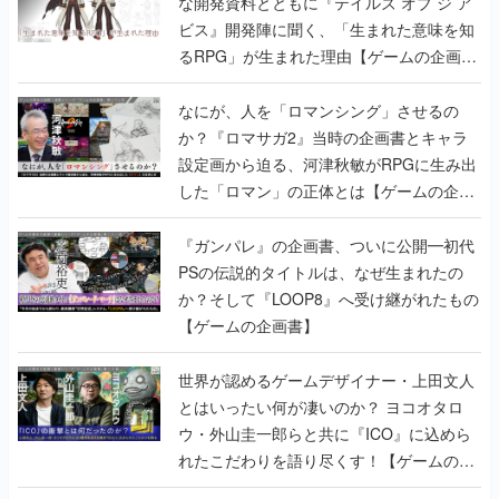
な開発資料とともに『テイルズ オブ ジ ア
ビス』開発陣に聞く、「生まれた意味を知
るRPG」が生まれた理由【ゲームの企画
書】
なにが、人を「ロマンシング」させるの
か？『ロマサガ2』当時の企画書とキャラ
設定画から迫る、河津秋敏がRPGに生み出
した「ロマン」の正体とは【ゲームの企画
書】
『ガンパレ』の企画書、ついに公開━初代
PSの伝説的タイトルは、なぜ生まれたの
か？そして『LOOP8』へ受け継がれたもの
【ゲームの企画書】
世界が認めるゲームデザイナー・上田文人
とはいったい何が凄いのか？ ヨコオタロ
ウ・外山圭一郎らと共に『ICO』に込めら
れたこだわりを語り尽くす！【ゲームの企
画書】