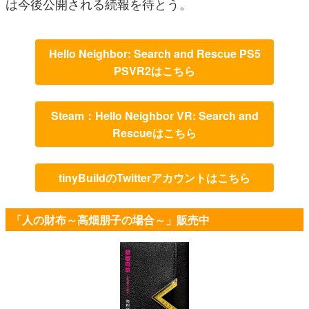
は今後公開される続報を待とう。
Hello Neighbor: Search and Rescue PS5
PSVR2はこちら
Steam：Hello Neighbor VR: Search and
Rescueはこちら
tinyBuildのTwitterアカウントはこちら
「人の財布～高畑朋子の場合～」販売中