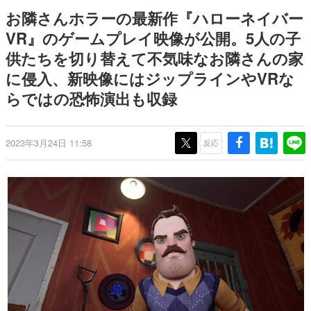
を描く
Switch向けにリリース予定
日本のコンテンツ産業やカルチャーに与えた影響を探る企
お隣さんホラーの最新作『ハローネイバー
画です。
VR』のゲームプレイ映像が公開。5人の子
日本モバイルゲーム産業史
供たちを切り替えて不気味なお隣さんの家
日本のモバイルゲーム史における主要なトピック・タイト
ルを網羅するほか、開発者へのインタビューや識者による
に侵入、新映像にはジップラインやVRな
解説を掲載。約20年の歴史が一望できる決定版！
らではの恐怖演出も収録
若ゲのいたり〜ゲームクリエイターの青春〜
『うつヌケ』『ペンと箸』等で知られるマンガ家・田中圭
一先生によるゲーム業界レポートマンガです。
2023年3月24日 11:58
反応
なんでゲームは面白い？
ゲーム開発者・hamatsu氏がゲームの魅力を画面や操作の
具体的な形から解き明かしていく、硬派で骨太な評論連載
です。
ゲームが変えた日本語
「経験値」「裏技」「ラスボス」… ゲームにまつわる言葉
の起源や用法の変遷を、コンピューター文化史研究家・タ
イニーP氏が徹底調査。
カテゴリ
特集記事