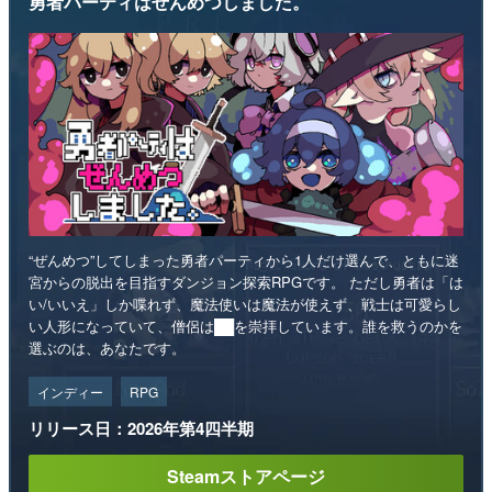
勇者パーティはぜんめつしました。
“ぜんめつ”してしまった勇者パーティから1人だけ選んで、ともに迷
宮からの脱出を目指すダンジョン探索RPGです。 ただし勇者は「は
い/いいえ」しか喋れず、魔法使いは魔法が使えず、戦士は可愛らし
い人形になっていて、僧侶は██を崇拝しています。誰を救うのかを
選ぶのは、あなたです。
インディー
RPG
リリース日：2026年第4四半期
Steamストアページ