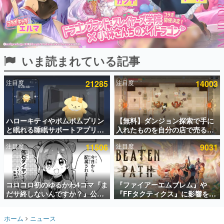
インタビュー
連載・特集一覧
殿堂入り記事
いま読まれている記事
SNS拡散数が数千以上！ ページビュー数万以上！ などな
ど。多くの人々に読まれた、電ファミ渾身の“殿堂入り”記
事をまとめました。
注目度
21285
注目度
14003
ゲームの企画書
名作ゲームクリエイターの方々に製作時のエピソードをお
聞きし、ヒットする企画（ゲーム）とは何か？を探ってい
ハローキティやポムポムプリン
【無料】ダンジョン探索で手に
きます。
と眠れる睡眠サポートアプリ
入れたものを自分の店で売るゲ
赫本
『ゆめたび』が配信中。キャラ
ーム『Moonlighter』がSteam
この物語を解いてはいけない。『赫本』は、〈試験問題〉
注目度
11506
注目度
9031
ごとのASMRや目覚ましアラー
にて無料配布中！続編
の形をした短編ホラー小説集です。
ムも搭載
『Moonlighter 2』の9月2日正
式リリースを記念したキャンペ
ーン
新世代に訊く
コロコロ初のゆるかわ4コマ『ま
『ファイアーエムブレム』や
これからのデジタルゲーム市場を担う若きクリエイター達
の姿を追い、彼らのルーツと情熱を探っていきます。
だサ終しないんですか？』公開
『FFタクティクス』に影響を受
スタート。主人公は新入社員の
けた新作戦略RPG『Beaten
侘石ダイヤ、ゲーム会社を舞台
Path』2027年に発売へ。
ゲーム世代の作家たち
ホーム
ニュース
にトラブルへ対応する社員たち
PC（Steam）、PS5、Xbox、
ゲームに多大な影響を受けた作家さんに取材し、ゲームが