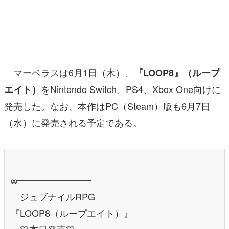
マンガ
女性向け
アプリレビュー
マーベラスは6月1日（木）、
『LOOP8』（ループ
その他
をNintendo Switch、PS4、Xbox One向けに
エイト）
発売した。なお、本作はPC（Steam）版も6月7日
電ファミニコゲーマーとは？
（水）に発売される予定である。
運営：株式会社マレ
∞━━━━━━━━
ジュブナイルRPG
『LOOP8（ループエイト）』
🎊本日発売🎊