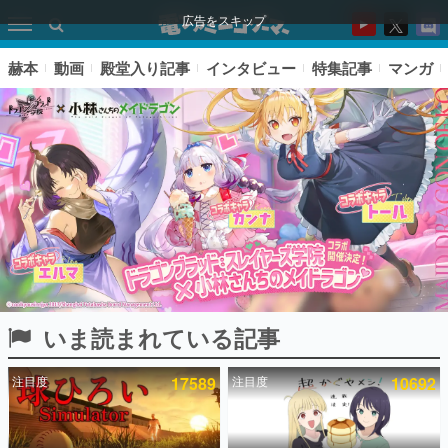
広告をスキップ
赫本
動画
殿堂入り記事
インタビュー
特集記事
マンガ
いま読まれている記事
ピックアップ
注目度
17589
注目度
10692
電ファミのいま読まれている記事ランキング
アプリセール情報