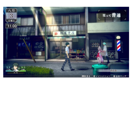
日本のコンテンツ産業やカルチャーに与えた影響を探る企
画です。
日本モバイルゲーム産業史
日本のモバイルゲーム史における主要なトピック・タイト
ルを網羅するほか、開発者へのインタビューや識者による
解説を掲載。約20年の歴史が一望できる決定版！
若ゲのいたり〜ゲームクリエイターの青春〜
『うつヌケ』『ペンと箸』等で知られるマンガ家・田中圭
一先生によるゲーム業界レポートマンガです。
なんでゲームは面白い？
ゲーム開発者・hamatsu氏がゲームの魅力を画面や操作の
具体的な形から解き明かしていく、硬派で骨太な評論連載
です。
ゲームが変えた日本語
「経験値」「裏技」「ラスボス」… ゲームにまつわる言葉
の起源や用法の変遷を、コンピューター文化史研究家・タ
イニーP氏が徹底調査。
カテゴリ
特集記事