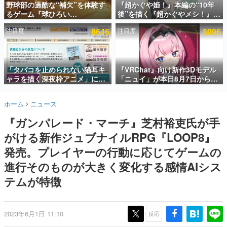
野球部の過酷な“補欠”を体験す
『超かぐや姫！』本編の“10年
るゲーム『球ひろい
後”を描く『超かぐやメシ！』
インタビュー
Simulator』が「1件」のウィッ
Web連載決定。新たなWebマン
注目度
8646
注目度
8096
シュリストをもとにチェコ語に
ガレーベル「ビビビコミック」
連載・特集一覧
対応しSNSで話題に。『キング
にて特別話が掲載スタート、あ
ダム・カム』開発元やチェコの
のお話には…まだ続きがある！
殿堂入り記事
プロ野球選手から称賛の声
SNS拡散数が数千以上！ ページビュー数万以上！ などな
「タバコを止められない猫耳キ
『VRChat』向け新作3Dモデル
ど。多くの人々に読まれた、電ファミ渾身の“殿堂入り”記
ャラを描く深夜枠アニメ」に視
「ニュイ」が本日8月7日から
事をまとめました。
聴者の一部から批判意見。違法
BOOTHにて発売。瞳に光る星
薬物の使用と思しき描写も含め
や感情豊かな表情が、小悪魔か
ゲームの企画書
ホーム
ニュース
て、BPOが議論を交わす
わいい
名作ゲームクリエイターの方々に製作時のエピソードをお
聞きし、ヒットする企画（ゲーム）とは何か？を探ってい
『ガンパレード・マーチ』芝村裕吏氏が手
きます。
がける新作ジュブナイルRPG『LOOP8』
赫本
この物語を解いてはいけない。『赫本』は、〈試験問題〉
発売。プレイヤーの行動に応じてゲームの
の形をした短編ホラー小説集です。
進行そのものが大きく変化する感情AIシス
テムが特徴
新世代に訊く
これからのデジタルゲーム市場を担う若きクリエイター達
の姿を追い、彼らのルーツと情熱を探っていきます。
2023年6月1日 11:10
反応
ゲーム世代の作家たち
ゲームに多大な影響を受けた作家さんに取材し、ゲームが