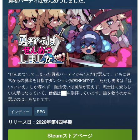
勇者パーティはぜんめつしました。
“ぜんめつ”してしまった勇者パーティから1人だけ選んで、ともに迷
宮からの脱出を目指すダンジョン探索RPGです。 ただし勇者は「は
い/いいえ」しか喋れず、魔法使いは魔法が使えず、戦士は可愛らし
い人形になっていて、僧侶は██を崇拝しています。誰を救うのかを
選ぶのは、あなたです。
インディー
RPG
リリース日：2026年第4四半期
Steamストアページ