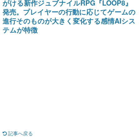
がける新作ジュブナイルRPG『LOOP8』
式リリースを記念したキャンペ
日本のコンテンツ産業やカルチャーに与えた影響を探る企
ーン
発売。プレイヤーの行動に応じてゲームの
画です。
進行そのものが大きく変化する感情AIシス
日本モバイルゲーム産業史
日本のモバイルゲーム史における主要なトピック・タイト
テムが特徴
ルを網羅するほか、開発者へのインタビューや識者による
解説を掲載。約20年の歴史が一望できる決定版！
若ゲのいたり〜ゲームクリエイターの青春〜
『うつヌケ』『ペンと箸』等で知られるマンガ家・田中圭
一先生によるゲーム業界レポートマンガです。
なんでゲームは面白い？
ゲーム開発者・hamatsu氏がゲームの魅力を画面や操作の
具体的な形から解き明かしていく、硬派で骨太な評論連載
です。
ゲームが変えた日本語
「経験値」「裏技」「ラスボス」… ゲームにまつわる言葉
の起源や用法の変遷を、コンピューター文化史研究家・タ
イニーP氏が徹底調査。
カテゴリ
記事へ戻る
特集記事