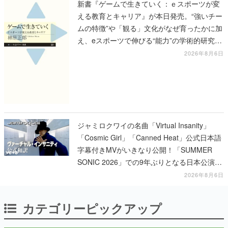
新書『ゲームで生きていく：ｅスポーツが変
える教育とキャリア』が本日発売。“強いチー
ムの特徴”や「観る」文化がなぜ育ったかに加
え、eスポーツで伸びる“能力”の学術的研究も
語られる
2026年8月6日
ジャミロクワイの名曲「Virtual Insanity」
「Cosmic Girl」「Canned Heat」公式日本語
字幕付きMVがいきなり公開！「SUMMER
SONIC 2026」での9年ぶりとなる日本公演を
記念して
2026年8月6日
カテゴリーピックアップ