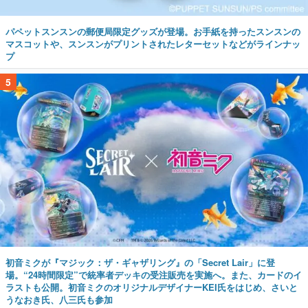
パペットスンスンの郵便局限定グッズが登場。お手紙を持ったスンスンの
マスコットや、スンスンがプリントされたレターセットなどがラインナッ
プ
5
初音ミクが『マジック：ザ・ギャザリング』の「Secret Lair」に登
場。“24時間限定”で統率者デッキの受注販売を実施へ。また、カードのイ
ラストも公開。初音ミクのオリジナルデザイナーKEI氏をはじめ、さいと
うなおき氏、八三氏も参加