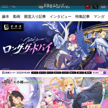
広告をスキップ
赫本
動画
殿堂入り記事
インタビュー
特集記事
マンガ
ピックアップ
電ファミのいま読まれている記事ランキング
アプリセール情報