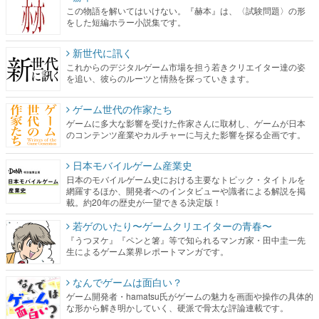
この物語を解いてはいけない。『赫本』は、〈試験問題〉の形
をした短編ホラー小説集です。
新世代に訊く
これからのデジタルゲーム市場を担う若きクリエイター達の姿
を追い、彼らのルーツと情熱を探っていきます。
ゲーム世代の作家たち
ゲームに多大な影響を受けた作家さんに取材し、ゲームが日本
のコンテンツ産業やカルチャーに与えた影響を探る企画です。
日本モバイルゲーム産業史
日本のモバイルゲーム史における主要なトピック・タイトルを
網羅するほか、開発者へのインタビューや識者による解説を掲
載。約20年の歴史が一望できる決定版！
若ゲのいたり〜ゲームクリエイターの青春〜
『うつヌケ』『ペンと箸』等で知られるマンガ家・田中圭一先
生によるゲーム業界レポートマンガです。
なんでゲームは面白い？
ゲーム開発者・hamatsu氏がゲームの魅力を画面や操作の具体的
な形から解き明かしていく、硬派で骨太な評論連載です。