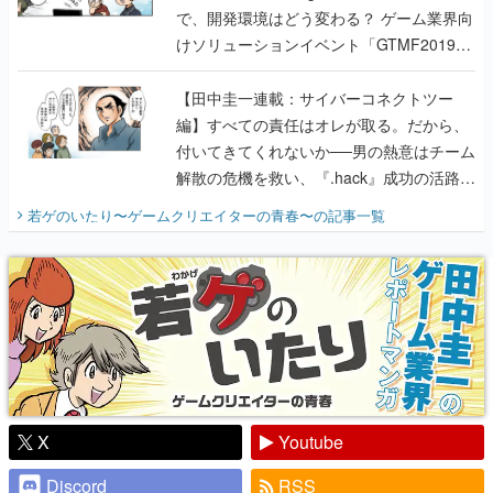
で、開発環境はどう変わる？ ゲーム業界向
けソリューションイベント「GTMF2019」
に行って、より理解を深めよう【PR】
【田中圭一連載：サイバーコネクトツー
編】すべての責任はオレが取る。だから、
付いてきてくれないか──男の熱意はチーム
解散の危機を救い、『.hack』成功の活路を
開く。業界の快男児・松山 洋に流れる血は
若ゲのいたり〜ゲームクリエイターの青春〜
の記事一覧
『少年ジャンプ』色だった【若ゲのいた
り】
X
Youtube
Discord
RSS