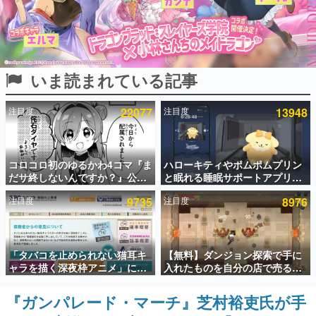
インタビュー
連載・特集一覧
いま読まれている記事
殿堂入り記事
SNS拡散数が数千以上！ ページビュー数万以上！ などな
ど。多くの人々に読まれた、電ファミ渾身の“殿堂入り”記
注目度
22077
注目度
13948
事をまとめました。
ゲームの企画書
名作ゲームクリエイターの方々に製作時のエピソードをお
聞きし、ヒットする企画（ゲーム）とは何か？を探ってい
コロコロ初のゆるかわ4コマ『ま
ハローキティやポムポムプリン
きます。
だサ終しないんですか？』公開
と眠れる睡眠サポートアプリ
スタート。主人公は新入社員の
『ゆめたび』が配信中。キャラ
赫本
注目度
9735
注目度
8976
侘石ダイヤ、ゲーム会社を舞台
ごとのASMRや目覚ましアラー
この物語を解いてはいけない。『赫本』は、〈試験問題〉
にトラブルへ対応する社員たち
ムも搭載
の形をした短編ホラー小説集です。
を描く
新世代に訊く
「タバコを止められない猫耳キ
【無料】ダンジョン探索で手に
これからのデジタルゲーム市場を担う若きクリエイター達
ャラを描く深夜枠アニメ」に視
入れたものを自分の店で売るゲ
の姿を追い、彼らのルーツと情熱を探っていきます。
聴者の一部から批判意見。違法
ーム『Moonlighter』がSteam
薬物の使用と思わしき描写も含
にて無料配布中！続編
『ガンパレード・マーチ』芝村裕吏氏が手
ゲーム世代の作家たち
めて、BPOが議論を交わす
『Moonlighter 2』の9月2日正
ゲームに多大な影響を受けた作家さんに取材し、ゲームが