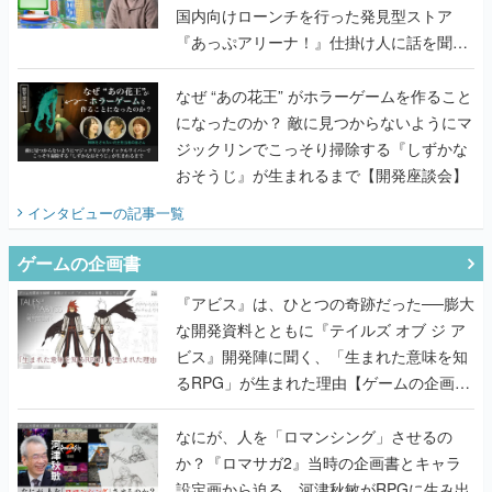
国内向けローンチを行った発見型ストア
『あっぷアリーナ！』仕掛け人に話を聞い
てみた
なぜ “あの花王” がホラーゲームを作ること
になったのか？ 敵に見つからないようにマ
ジックリンでこっそり掃除する『しずかな
おそうじ』が生まれるまで【開発座談会】
インタビュー
の記事一覧
ゲームの企画書
『アビス』は、ひとつの奇跡だった──膨大
な開発資料とともに『テイルズ オブ ジ ア
ビス』開発陣に聞く、「生まれた意味を知
るRPG」が生まれた理由【ゲームの企画
書】
なにが、人を「ロマンシング」させるの
か？『ロマサガ2』当時の企画書とキャラ
設定画から迫る、河津秋敏がRPGに生み出