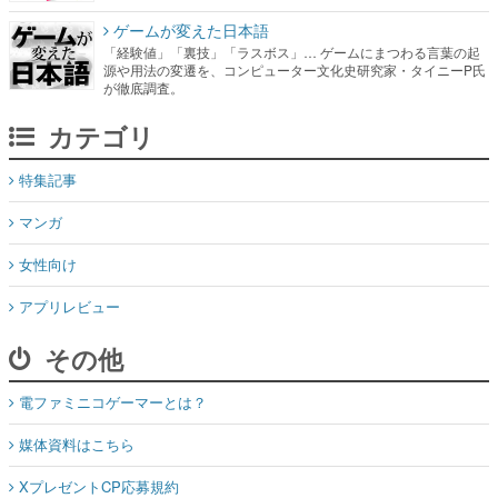
ゲームが変えた日本語
「経験値」「裏技」「ラスボス」… ゲームにまつわる言葉の起
源や用法の変遷を、コンピューター文化史研究家・タイニーP氏
が徹底調査。
カテゴリ
特集記事
マンガ
女性向け
アプリレビュー
その他
電ファミニコゲーマーとは？
媒体資料はこちら
XプレゼントCP応募規約