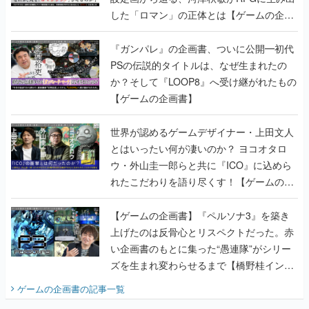
した「ロマン」の正体とは【ゲームの企画
書】
『ガンパレ』の企画書、ついに公開━初代
PSの伝説的タイトルは、なぜ生まれたの
か？そして『LOOP8』へ受け継がれたもの
【ゲームの企画書】
世界が認めるゲームデザイナー・上田文人
とはいったい何が凄いのか？ ヨコオタロ
ウ・外山圭一郎らと共に『ICO』に込めら
れたこだわりを語り尽くす！【ゲームの企
画書】
【ゲームの企画書】『ペルソナ3』を築き
上げたのは反骨心とリスペクトだった。赤
い企画書のもとに集った“愚連隊”がシリー
ズを生まれ変わらせるまで【橋野桂インタ
ビュー】
ゲームの企画書
の記事一覧