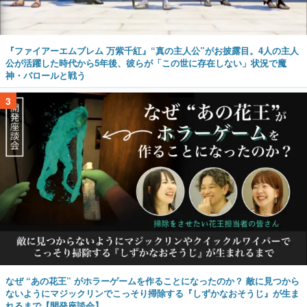
『ファイアーエムブレム 万紫千紅』“真の主人公”がお披露目。4人の主人
公が活躍した時代から5年後、彼らが「この世に存在しない」状況で魔
神・バロールと戦う
3
なぜ “あの花王” がホラーゲームを作ることになったのか？ 敵に見つから
ないようにマジックリンでこっそり掃除する『しずかなおそうじ』が生ま
れるまで【開発座談会】