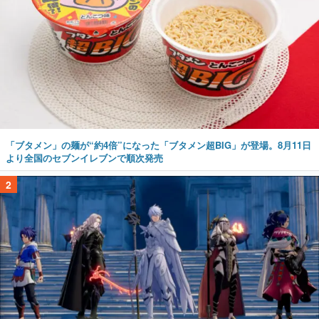
「ブタメン」の麺が“約4倍”になった「ブタメン超BIG」が登場。8月11日
より全国のセブンイレブンで順次発売
2