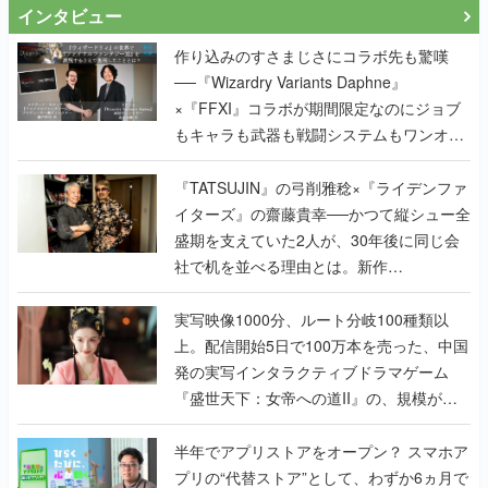
インタビュー
作り込みのすさまじさにコラボ先も驚嘆
──『Wizardry Variants Daphne』
×『FFXI』コラボが期間限定なのにジョブ
もキャラも武器も戦闘システムもワンオフ
で作り込まれた理由を両ディレクターに聞
く
『TATSUJIN』の弓削雅稔×『ライデンファ
イターズ』の齋藤貴幸──かつて縦シュー全
盛期を支えていた2人が、30年後に同じ会
社で机を並べる理由とは。新作
『TATSUJIN EXTREME』で初タッグを組
んだレジェンド2人に訊く開発秘話
実写映像1000分、ルート分岐100種類以
上。配信開始5日で100万本を売った、中国
発の実写インタラクティブドラマゲーム
『盛世天下：女帝への道II』の、規模が違
うこだわりをプロデューサーに聞いた
半年でアプリストアをオープン？ スマホア
プリの“代替ストア”として、わずか6ヵ月で