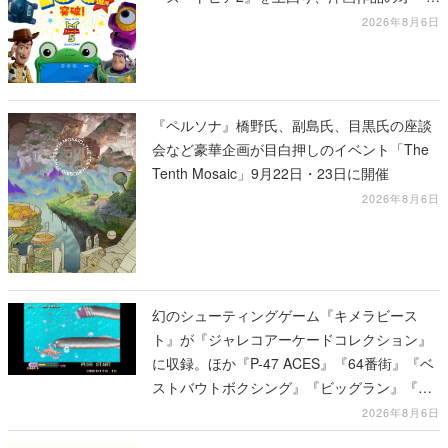
ニング歴代No.1でスタートした話題作
2026年8月6日
『ペルソナ』橋野氏、副島氏、目黒氏の座談
会など豪華企画が目白押しのイベント「The
Tenth Mosaic」9月22日・23日に開催
2026年8月6日
幻のシューティングゲーム『キメラビース
ト』が『ジャレコアーケードコレクション』
に収録。ほか『P-47 ACES』『64番街』『ベ
ストバウトボクシング』『ビッグラン』『サ
イキック5』『ピンボ』など、新たに12タイ
2026年8月6日
トルの収録が発表