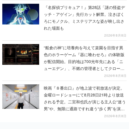
『名探偵プリキュア！』第28話「謎の怪盗デ
ッチ・アゲイン」先行カット解禁。泣きぼく
ろにモノクル、ミステリアスな姿が映し出さ
れた場面も
2026年8月8日
“船倉の神”に培養肉を与えて楽園を目指す異
色のホラーゲーム『器に喰わせろ』の体験版
が配信開始。目的地は700光年先にある「ニ
ューエデン」、不燃の管理者としてクローン
人間を増やし、加工して神に捧げる
2026年8月8日
映画『８番出口』が地上波で初放送が決定。
金曜ロードショーにて8月28日21時より放送
される予定。二宮和也氏が演じる主人公“迷う
男”や、無限に通路ですれ違う“歩く男”を演じ
る河内大和氏の迫真の演技は必見
2026年8月8日