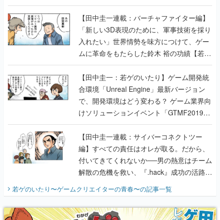
【若ゲのいたり最終回】
【田中圭一連載：バーチャファイター編】
「新しい3D表現のために、軍事技術を採り
入れたい」世界情勢を味方につけて、ゲー
ムに革命をもたらした鈴木 裕の功績【若ゲ
のいたり】
【田中圭一：若ゲのいたり】ゲーム開発統
合環境「Unreal Engine」最新バージョン
で、開発環境はどう変わる？ ゲーム業界向
けソリューションイベント「GTMF2019」
に行って、より理解を深めよう【PR】
【田中圭一連載：サイバーコネクトツー
編】すべての責任はオレが取る。だから、
付いてきてくれないか──男の熱意はチーム
解散の危機を救い、『.hack』成功の活路を
開く。業界の快男児・松山 洋に流れる血は
若ゲのいたり〜ゲームクリエイターの青春〜
の記事一覧
『少年ジャンプ』色だった【若ゲのいた
り】