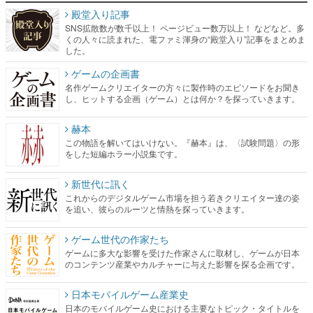
殿堂入り記事
SNS拡散数が数千以上！ ページビュー数万以上！ などなど。多
くの人々に読まれた、電ファミ渾身の“殿堂入り”記事をまとめま
した。
ゲームの企画書
名作ゲームクリエイターの方々に製作時のエピソードをお聞き
し、ヒットする企画（ゲーム）とは何か？を探っていきます。
赫本
この物語を解いてはいけない。『赫本』は、〈試験問題〉の形
をした短編ホラー小説集です。
新世代に訊く
これからのデジタルゲーム市場を担う若きクリエイター達の姿
を追い、彼らのルーツと情熱を探っていきます。
ゲーム世代の作家たち
ゲームに多大な影響を受けた作家さんに取材し、ゲームが日本
のコンテンツ産業やカルチャーに与えた影響を探る企画です。
日本モバイルゲーム産業史
日本のモバイルゲーム史における主要なトピック・タイトルを