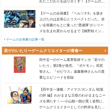
れたこだわりを語り尽くす！【ゲームの企
画書】
【ゲームの企画書】『ペルソナ3』を築き
上げたのは反骨心とリスペクトだった。赤
い企画書のもとに集った“愚連隊”がシリー
ズを生まれ変わらせるまで【橋野桂インタ
ビュー】
ゲームの企画書
の記事一覧
若ゲのいたり〜ゲームクリエイターの青春〜
田中圭一のゲーム業界取材マンガ『若ゲの
いたり』第2巻が発売。『ポケモン』田尻
智さん、『ゼビウス』遠藤雅伸さんらの貴
重なエピソードを収録
【田中圭一連載：アイマス/ガンダム 戦場
の絆 編】わがままな王様のわがままなニー
ズを満たす！──小山順一朗が貫く姿勢に、
ゲームクリエイターとしての矜持を見た