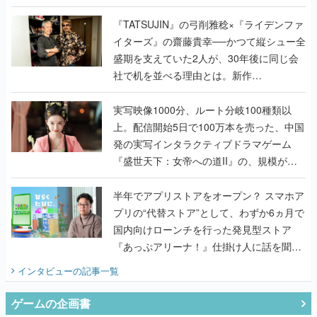
で作り込まれた理由を両ディレクターに聞
く
『TATSUJIN』の弓削雅稔×『ライデンファ
イターズ』の齋藤貴幸──かつて縦シュー全
盛期を支えていた2人が、30年後に同じ会
社で机を並べる理由とは。新作
『TATSUJIN EXTREME』で初タッグを組
んだレジェンド2人に訊く開発秘話
実写映像1000分、ルート分岐100種類以
上。配信開始5日で100万本を売った、中国
発の実写インタラクティブドラマゲーム
『盛世天下：女帝への道II』の、規模が違
うこだわりをプロデューサーに聞いた
半年でアプリストアをオープン？ スマホア
プリの“代替ストア”として、わずか6ヵ月で
国内向けローンチを行った発見型ストア
『あっぷアリーナ！』仕掛け人に話を聞い
てみた
インタビュー
の記事一覧
ゲームの企画書