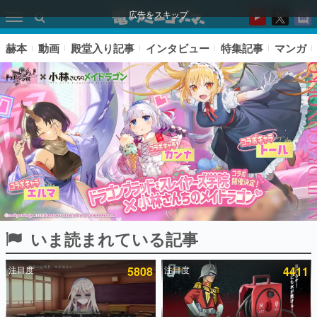
広告をスキップ
赫本
動画
殿堂入り記事
インタビュー
特集記事
マンガ
いま読まれている記事
ピックアップ
注目度
5808
注目度
4411
電ファミのいま読まれている記事ランキング
アプリセール情報