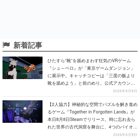
新着記事
ひたすら“靴”を舐めまわす狂気のVRゲーム
『シュ～ペロ』が「東京ゲームダンジョン」
に展示中。キャッチコピーは「三度の飯より
靴を舐めよう」と前のめり。公式アカウント
も開設され、2026年リリースに向けて開発中
2026年8月8日
【2人協力】神秘的な空間でパズルを解き進め
るゲーム『Together in Forgotten Lands』が
本日8月8日Steamでリリース。時に忘れ去ら
れた世界の古代洞窟を舞台に、4つのバイオー
ムを探索しながら脱出を目指す
2026年8月8日