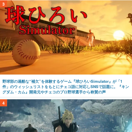
3
野球部の過酷な“補欠”を体験するゲーム『球ひろいSimulator』が「1
件」のウィッシュリストをもとにチェコ語に対応しSNSで話題に。『キン
グダム・カム』開発元やチェコのプロ野球選手から称賛の声
4