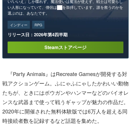
い/いいえ」しか喋れず、魔法使いは魔法が使えず、戦士は可愛らし
い人形になっていて、僧侶は██を崇拝しています。誰を救うのかを
選ぶのは、あなたです。
インディー
RPG
リリース日：2026年第4四半期
Steamストアページ
『Party Animals』はRecreate Gamesが開発する対
戦アクションゲーム。ふにゃふにゃしたかわいい動物
たちが、ときにはボウガンやハンマーなどのバイオレ
ンスな武器まで使って戦うギャップが魅力の作品だ。
2020年に開催された無料体験版では6万人を超える同
時接続者数を記録するなど話題を集めた。