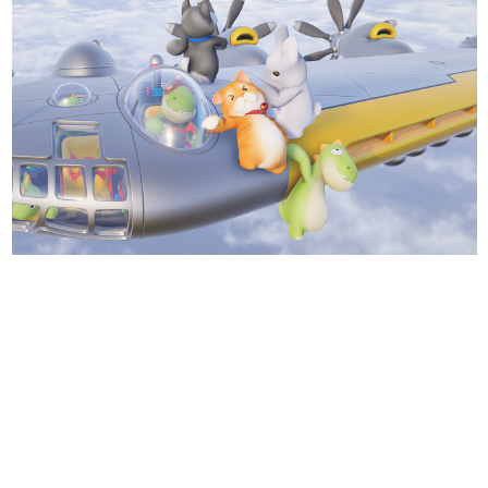
日本のコンテンツ産業やカルチャーに与えた影響を探る企
画です。
日本モバイルゲーム産業史
日本のモバイルゲーム史における主要なトピック・タイト
ルを網羅するほか、開発者へのインタビューや識者による
解説を掲載。約20年の歴史が一望できる決定版！
若ゲのいたり〜ゲームクリエイターの青春〜
『うつヌケ』『ペンと箸』等で知られるマンガ家・田中圭
一先生によるゲーム業界レポートマンガです。
なんでゲームは面白い？
ゲーム開発者・hamatsu氏がゲームの魅力を画面や操作の
具体的な形から解き明かしていく、硬派で骨太な評論連載
です。
ゲームが変えた日本語
「経験値」「裏技」「ラスボス」… ゲームにまつわる言葉
の起源や用法の変遷を、コンピューター文化史研究家・タ
イニーP氏が徹底調査。
カテゴリ
特集記事