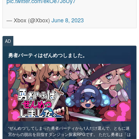
pic.twitter.com/ekOe7JoUy7
— Xbox (@Xbox)
June 8, 2023
AD
勇者パーティはぜんめつしました。
“ぜんめつ”してしまった勇者パーティから1人だけ選んで、ともに迷
宮からの脱出を目指すダンジョン探索RPGです。 ただし勇者は「は