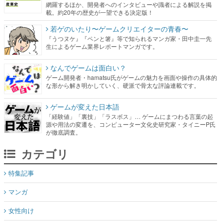
網羅するほか、開発者へのインタビューや識者による解説を掲
載。約20年の歴史が一望できる決定版！
若ゲのいたり〜ゲームクリエイターの青春〜
『うつヌケ』『ペンと箸』等で知られるマンガ家・田中圭一先
生によるゲーム業界レポートマンガです。
なんでゲームは面白い？
ゲーム開発者・hamatsu氏がゲームの魅力を画面や操作の具体的
な形から解き明かしていく、硬派で骨太な評論連載です。
ゲームが変えた日本語
「経験値」「裏技」「ラスボス」… ゲームにまつわる言葉の起
源や用法の変遷を、コンピューター文化史研究家・タイニーP氏
が徹底調査。
カテゴリ
特集記事
マンガ
女性向け