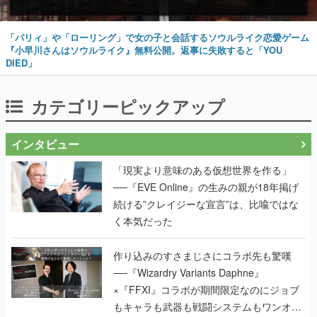
「パリィ」や「ローリング」で女の子と会話するソウルライク恋愛ゲーム
『小早川さんはソウルライク』無料公開。返事に失敗すると「YOU
DIED」
カテゴリーピックアップ
インタビュー
「現実より意味のある仮想世界を作る」
──『EVE Online』の生みの親が18年掲げ
続ける”クレイジーな宣言”は、比喩ではな
く本気だった
作り込みのすさまじさにコラボ先も驚嘆
──『Wizardry Variants Daphne』
×『FFXI』コラボが期間限定なのにジョブ
もキャラも武器も戦闘システムもワンオフ