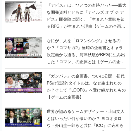
『アビス』は、ひとつの奇跡だった──膨大
な開発資料とともに『テイルズ オブ ジ ア
ビス』開発陣に聞く、「生まれた意味を知
るRPG」が生まれた理由【ゲームの企画
書】
なにが、人を「ロマンシング」させるの
か？『ロマサガ2』当時の企画書とキャラ
設定画から迫る、河津秋敏がRPGに生み出
した「ロマン」の正体とは【ゲームの企画
書】
『ガンパレ』の企画書、ついに公開━初代
PSの伝説的タイトルは、なぜ生まれたの
か？そして『LOOP8』へ受け継がれたもの
【ゲームの企画書】
世界が認めるゲームデザイナー・上田文人
とはいったい何が凄いのか？ ヨコオタロ
ウ・外山圭一郎らと共に『ICO』に込めら