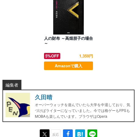
人の財布 ～高畑朋子の場合
～
5%OFF
1,359円
Amazonで購入
編集者
久田晴
オーバーウォッチを遊んでいたら大学を中退しており、気
づけばライターになっていました。今では格ゲーもFPSも
MOBAも楽しんでいます。ブラウザはOpera
反応