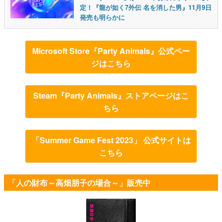
定！『龍が如く7外伝 名を消した男』11月9日
発売も明らかに
Microsoft Store『Party Animals』公式ペー
ジはこちら
Steam『Party Animals』ストアページはこ
ちら
「Summer Game Fest 2023」 公式サイトは
こちら
「人の財布～高畑朋子の場合～」販売中