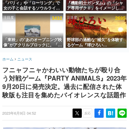
「パリィ」や「ローリング」で
『機動戦士ガンダム』の「シャ
女の子と会話するソウルライク
ア専用ザクⅡ」をイメージした
インタビュー
恋愛ゲーム『小早川さんはソウ
散水ホースリールが予約開始。
注目度
3432
注目度
2695
ルライク』無料公開。返事に失
本体にはシャアのパーソナルマ
連載・特集一覧
敗すると「YOU DIED」
ークやジオン公国軍のエンブレ
ム、型式番号などを配置
殿堂入り記事
SNS拡散数が数千以上！ ページビュー数万以上！ などな
「東映」の“あのオープニング映
野球部の過酷な“補欠”を体験す
ど。多くの人々に読まれた、電ファミ渾身の“殿堂入り”記
像”がアクリルブロックに。「東
るゲーム『球ひろい
事をまとめました。
映ヒストリカル グッズコレクシ
Simulator』が「1件」のウィッ
ョン」が8月下旬より発売
シュリストをもとにチェコ語に
ゲームの企画書
ホーム
ニュース
対応しSNSで話題に。『キング
名作ゲームクリエイターの方々に製作時のエピソードをお
聞きし、ヒットする企画（ゲーム）とは何か？を探ってい
ダム・カム』開発元やチェコの
フニャフニャかわいい動物たちが殴り合
きます。
プロ野球選手から称賛の声
う対戦ゲーム『PARTY ANIMALS』2023年
赫本
この物語を解いてはいけない。『赫本』は、〈試験問題〉
9月20日に発売決定。過去に配信された体
の形をした短編ホラー小説集です。
験版も注目を集めたバイオレンスな話題作
新世代に訊く
これからのデジタルゲーム市場を担う若きクリエイター達
の姿を追い、彼らのルーツと情熱を探っていきます。
2023年6月9日 04:52
反応
ゲーム世代の作家たち
ゲームに多大な影響を受けた作家さんに取材し、ゲームが