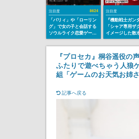
8624
注目度
注目度
「パリィ」や「ローリン
『機動戦士ガン
グ」で女の子と会話する
「シャア専用ザ
ソウルライク恋愛ゲーム
イメージした散
『小早川さんはソウルラ
リールが予約開
イク』無料公開。返事に
にはシャアのパ
失敗すると「YOU
マークやジオン
『プロセカ』桐谷遥役の
DIED」
エンブレム、型
ふたりで遊べちゃう人狼
どを配置
組「ゲームのお天気お姉さ
記事へ戻る