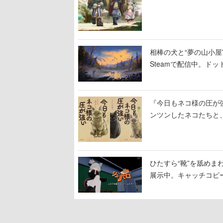
相棒の犬と“夢の山小屋”
Steamで配信中。ド
『今日もネコ様の圧が
ンツンしたネコたちと
ひたすら“靴”を舐めま
展示中。キャッチコピ
開設され、2026年リ