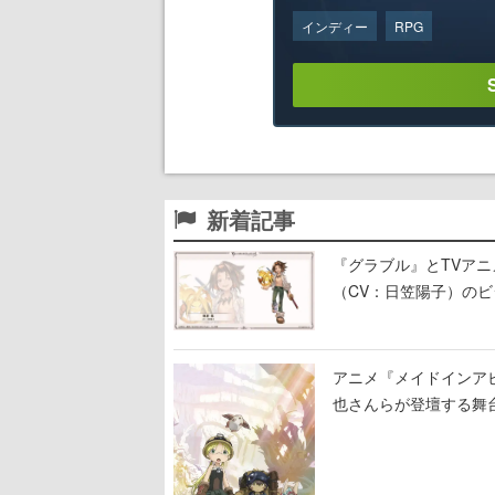
インディー
RPG
新着記事
『グラブル』とTVア
（CV：日笠陽子）の
アニメ『メイドインア
也さんらが登壇する舞