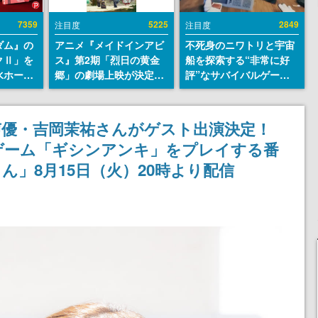
7359
5225
2849
注目度
注目度
ダム』の
アニメ『メイドインアビ
不死身のニワトリと宇宙
クⅡ」を
ス』第2期「烈日の黄金
船を探索する“非常に好
水ホース
郷」の劇場上映が決定！
評”なサバイバルゲーム
始。本体
レグ役・伊瀬茉莉也さん
『Breathedge』が無料
ーソナル
らが登壇する舞台挨拶も
で配布中。入手できる期
公国軍の
実施
間は8月10日まで
声優・吉岡茉祐さんがゲスト出演決定！
式番号な
ゲーム「ギシンアンキ」をプレイする番
ん」8月15日（火）20時より配信