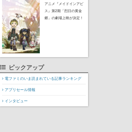
子）のビジュアルも公開
アニメ『メイドインアビ
ス』第2期「烈日の黄金
郷」の劇場上映が決定！
レグ役・伊瀬茉莉也さん
らが登壇する舞台挨拶も
実施
ピックアップ
電ファミのいま読まれている記事ランキング
アプリセール情報
インタビュー