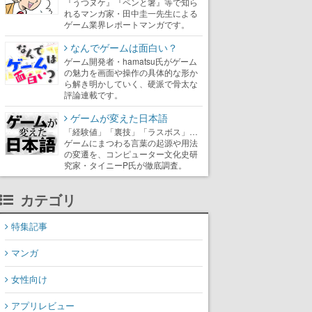
『うつヌケ』『ペンと箸』等で知ら
れるマンガ家・田中圭一先生による
ゲーム業界レポートマンガです。
なんでゲームは面白い？
ゲーム開発者・hamatsu氏がゲーム
の魅力を画面や操作の具体的な形か
ら解き明かしていく、硬派で骨太な
評論連載です。
ゲームが変えた日本語
「経験値」「裏技」「ラスボス」…
ゲームにまつわる言葉の起源や用法
の変遷を、コンピューター文化史研
究家・タイニーP氏が徹底調査。
カテゴリ
特集記事
マンガ
女性向け
アプリレビュー