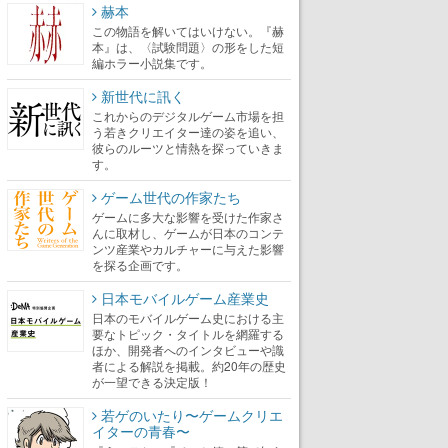
赫本
この物語を解いてはいけない。『赫
本』は、〈試験問題〉の形をした短
編ホラー小説集です。
新世代に訊く
これからのデジタルゲーム市場を担
う若きクリエイター達の姿を追い、
彼らのルーツと情熱を探っていきま
す。
ゲーム世代の作家たち
ゲームに多大な影響を受けた作家さ
んに取材し、ゲームが日本のコンテ
ンツ産業やカルチャーに与えた影響
を探る企画です。
日本モバイルゲーム産業史
日本のモバイルゲーム史における主
要なトピック・タイトルを網羅する
ほか、開発者へのインタビューや識
者による解説を掲載。約20年の歴史
が一望できる決定版！
若ゲのいたり〜ゲームクリエ
イターの青春〜