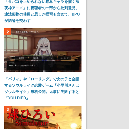
「タバコを止められない猫耳キャラを描く深
夜枠アニメ」に視聴者の一部から批判意見。
違法薬物の使用と思しき描写も含めて、BPO
が議論を交わす
2
「パリィ」や「ローリング」で女の子と会話
するソウルライク恋愛ゲーム『小早川さんは
ソウルライク』無料公開。返事に失敗すると
「YOU DIED」
3