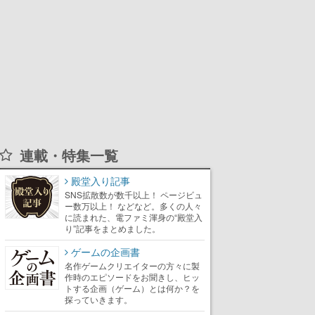
連載・特集一覧
殿堂入り記事
SNS拡散数が数千以上！ ページビュ
ー数万以上！ などなど。多くの人々
に読まれた、電ファミ渾身の“殿堂入
り”記事をまとめました。
ゲームの企画書
名作ゲームクリエイターの方々に製
作時のエピソードをお聞きし、ヒッ
トする企画（ゲーム）とは何か？を
探っていきます。