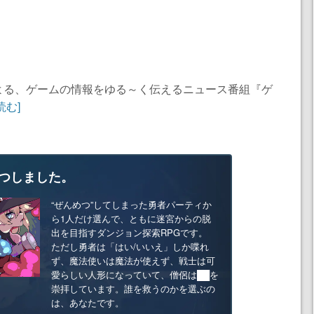
よる、ゲームの情報をゆる～く伝えるニュース番組『ゲ
読む]
つしました。
“ぜんめつ”してしまった勇者パーティか
ら1人だけ選んで、ともに迷宮からの脱
出を目指すダンジョン探索RPGです。
ただし勇者は「はい/いいえ」しか喋れ
ず、魔法使いは魔法が使えず、戦士は可
愛らしい人形になっていて、僧侶は██を
崇拝しています。誰を救うのかを選ぶの
は、あなたです。