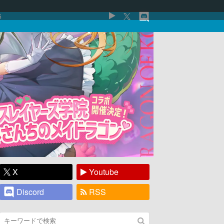
5
X
Youtube
Discord
RSS