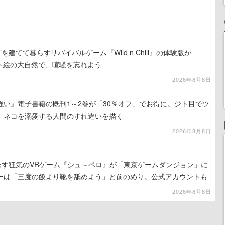
を建てて暮らすサバイバルゲーム『Wild n Chill』の体験版が
ット絵の大自然で、喧騒を忘れよう
2026年8月8日
強い』電子書籍の既刊1～2巻が「30％オフ」でお得に。ジト目でツ
、ネコを溺愛する人間のすれ違いを描く
2026年8月8日
わす狂気のVRゲーム『シュ～ペロ』が「東京ゲームダンジョン」に
ーは「三度の飯より靴を舐めよう」と前のめり。公式アカウントも
リースに向けて開発中
2026年8月8日