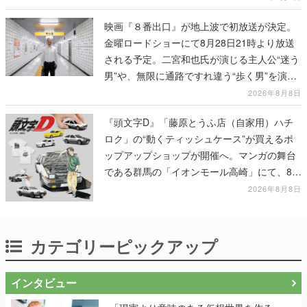
映画『８番出口』が地上波で初放送が決定。
金曜ロードショーにて8月28日21時より放送
される予定。二宮和也氏が演じる主人公“迷う
男”や、無限に通路ですれ違う“歩く男”を演じ
る河内大和氏の迫真の演技は必見
2026年8月8日
『頭文字D』「藤原とうふ店（自家用）ハチ
ロク」の“動くティッシュケース”が買えるポ
ップアップショップが開催へ。マンガの舞台
である群馬の「イオンモール高崎」にて、8月
11日から8月20日までの期間限定で開催予定
2026年8月8日
カテゴリーピックアップ
インタビュー