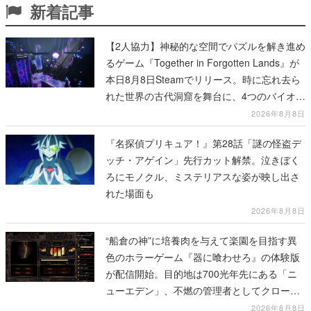
新着記事
【2人協力】神秘的な空間でパズルを解き進め
るゲーム『Together in Forgotten Lands』が
本日8月8日Steamでリリース。時に忘れ去ら
れた世界の古代洞窟を舞台に、4つのバイオー
ムを探索しながら脱出を目指す
2026年8月8日
『名探偵プリキュア！』第28話「謎の怪盗デ
ッチ・アゲイン」先行カット解禁。泣きぼく
ろにモノクル、ミステリアスな姿が映し出さ
れた場面も
2026年8月8日
“船倉の神”に培養肉を与えて楽園を目指す異
色のホラーゲーム『器に喰わせろ』の体験版
が配信開始。目的地は700光年先にある「ニ
ューエデン」、不燃の管理者としてクローン
人間を増やし、加工して神に捧げる
2026年8月8日