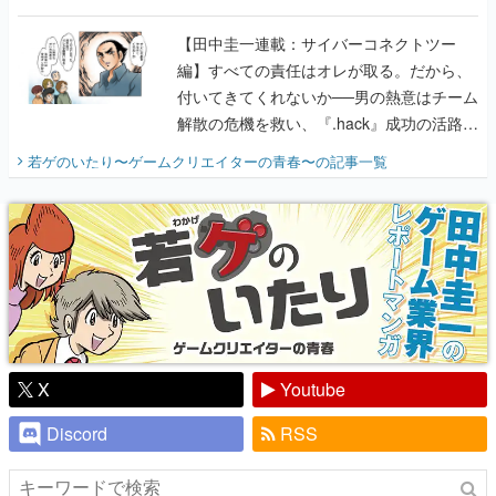
に行って、より理解を深めよう【PR】
【田中圭一連載：サイバーコネクトツー
編】すべての責任はオレが取る。だから、
付いてきてくれないか──男の熱意はチーム
解散の危機を救い、『.hack』成功の活路を
開く。業界の快男児・松山 洋に流れる血は
若ゲのいたり〜ゲームクリエイターの青春〜
の記事一覧
『少年ジャンプ』色だった【若ゲのいた
り】
X
Youtube
Discord
RSS