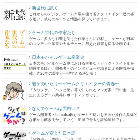
新世代に訊く
これからのデジタルゲーム市場を担う若きクリエイター達の姿
を追い、彼らのルーツと情熱を探っていきます。
ゲーム世代の作家たち
ゲームに多大な影響を受けた作家さんに取材し、ゲームが日本
のコンテンツ産業やカルチャーに与えた影響を探る企画です。
日本モバイルゲーム産業史
日本のモバイルゲーム史における主要なトピック・タイトルを
網羅するほか、開発者へのインタビューや識者による解説を掲
載。約20年の歴史が一望できる決定版！
若ゲのいたり〜ゲームクリエイターの青春〜
『うつヌケ』『ペンと箸』等で知られるマンガ家・田中圭一先
生によるゲーム業界レポートマンガです。
なんでゲームは面白い？
ゲーム開発者・hamatsu氏がゲームの魅力を画面や操作の具体的
な形から解き明かしていく、硬派で骨太な評論連載です。
ゲームが変えた日本語
「経験値」「裏技」「ラスボス」… ゲームにまつわる言葉の起