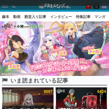
広告をスキップ
赫本
動画
殿堂入り記事
インタビュー
特集記事
マンガ
いま読まれている記事
ピックアップ
注目度
9097
注目度
6424
電ファミのいま読まれている記事ランキング
アプリセール情報