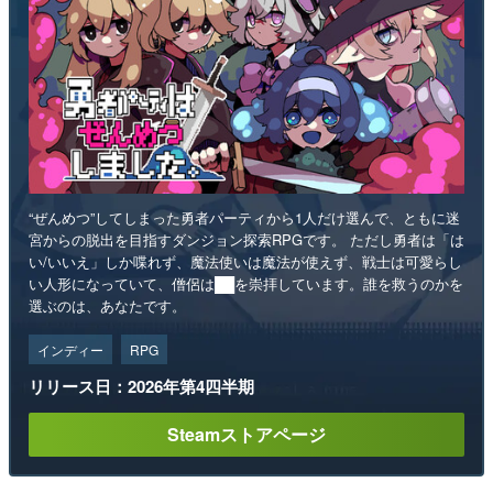
“ぜんめつ”してしまった勇者パーティから1人だけ選んで、ともに迷
宮からの脱出を目指すダンジョン探索RPGです。 ただし勇者は「は
い/いいえ」しか喋れず、魔法使いは魔法が使えず、戦士は可愛らし
い人形になっていて、僧侶は██を崇拝しています。誰を救うのかを
選ぶのは、あなたです。
インディー
RPG
リリース日：2026年第4四半期
Steamストアページ