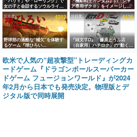
「パリィ」や「ローリング」で
『機動戦士ガンダム』の「シャ
女の子と会話するソウルライク
ア専用ザクⅡ」をイメージした
インタビュー
恋愛ゲーム『小早川さんはソウ
散水ホースリールが予約開始。
注目度
4202
注目度
4136
ルライク』無料公開。返事に失
本体にはシャアのパーソナルマ
連載・特集一覧
敗すると「YOU DIED」
ークやジオン公国軍のエンブレ
ム、型式番号などを配置
殿堂入り記事
野球部の過酷な“補欠”を体験す
『頭文字D』「藤原とうふ店
SNS拡散数が数千以上！ ページビュー数万以上！ などな
ど。多くの人々に読まれた、電ファミ渾身の“殿堂入り”記
るゲーム『球ひろい
（自家用）ハチロク」の“動くテ
事をまとめました。
Simulator』が「1件」のウィッ
ィッシュケース”が買えるポップ
シュリストをもとにチェコ語に
アップショップが開催へ。マン
欧米で人気の“超攻撃型”トレーディングカ
ゲームの企画書
対応しSNSで話題に。『キング
ガの舞台である群馬の「イオン
名作ゲームクリエイターの方々に製作時のエピソードをお
ードゲーム『ドラゴンボールスーパーカー
ダム・カム』開発元やチェコの
モール高崎」にて、8月11日か
聞きし、ヒットする企画（ゲーム）とは何か？を探ってい
プロ野球選手から称賛の声
ら8月20日までの期間限定で開
きます。
ドゲーム フュージョンワールド』が2024
催予定
赫本
年2月から日本でも発売決定。物理版とデ
この物語を解いてはいけない。『赫本』は、〈試験問題〉
ジタル版で同時展開
の形をした短編ホラー小説集です。
新世代に訊く
これからのデジタルゲーム市場を担う若きクリエイター達
の姿を追い、彼らのルーツと情熱を探っていきます。
ゲーム世代の作家たち
ゲームに多大な影響を受けた作家さんに取材し、ゲームが