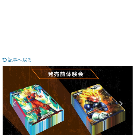
日本のコンテンツ産業やカルチャーに与えた影響を探る企
画です。
日本モバイルゲーム産業史
日本のモバイルゲーム史における主要なトピック・タイト
ルを網羅するほか、開発者へのインタビューや識者による
解説を掲載。約20年の歴史が一望できる決定版！
若ゲのいたり〜ゲームクリエイターの青春〜
『うつヌケ』『ペンと箸』等で知られるマンガ家・田中圭
一先生によるゲーム業界レポートマンガです。
記事へ戻る
なんでゲームは面白い？
ゲーム開発者・hamatsu氏がゲームの魅力を画面や操作の
具体的な形から解き明かしていく、硬派で骨太な評論連載
です。
ゲームが変えた日本語
「経験値」「裏技」「ラスボス」… ゲームにまつわる言葉
の起源や用法の変遷を、コンピューター文化史研究家・タ
イニーP氏が徹底調査。
カテゴリ
特集記事