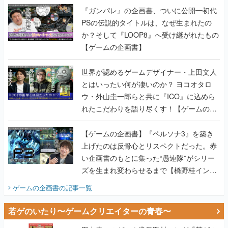
『ガンパレ』の企画書、ついに公開━初代
PSの伝説的タイトルは、なぜ生まれたの
か？そして『LOOP8』へ受け継がれたもの
【ゲームの企画書】
世界が認めるゲームデザイナー・上田文人
とはいったい何が凄いのか？ ヨコオタロ
ウ・外山圭一郎らと共に『ICO』に込めら
れたこだわりを語り尽くす！【ゲームの企
画書】
【ゲームの企画書】『ペルソナ3』を築き
上げたのは反骨心とリスペクトだった。赤
い企画書のもとに集った“愚連隊”がシリー
ズを生まれ変わらせるまで【橋野桂インタ
ビュー】
ゲームの企画書
の記事一覧
若ゲのいたり〜ゲームクリエイターの青春〜