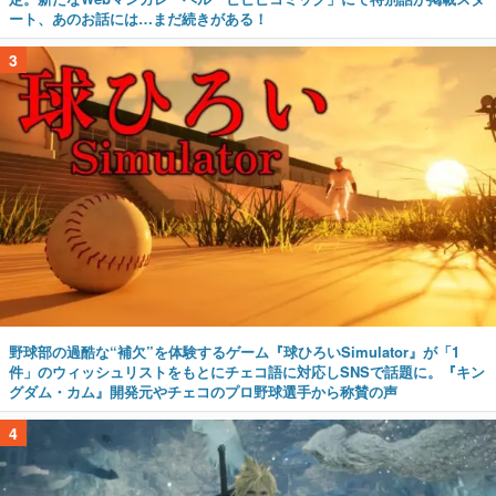
ート、あのお話には…まだ続きがある！
3
野球部の過酷な“補欠”を体験するゲーム『球ひろいSimulator』が「1
件」のウィッシュリストをもとにチェコ語に対応しSNSで話題に。『キン
グダム・カム』開発元やチェコのプロ野球選手から称賛の声
4