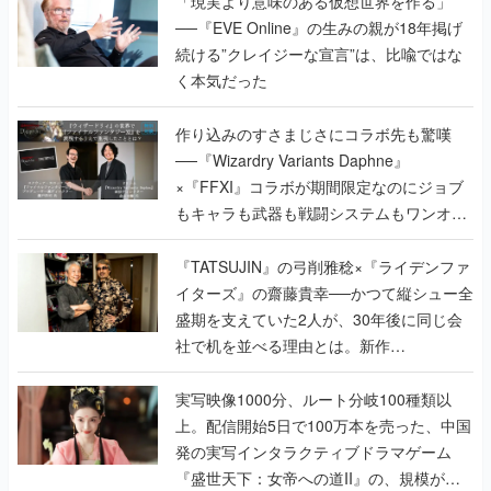
「現実より意味のある仮想世界を作る」
──『EVE Online』の生みの親が18年掲げ
続ける”クレイジーな宣言”は、比喩ではな
く本気だった
作り込みのすさまじさにコラボ先も驚嘆
──『Wizardry Variants Daphne』
×『FFXI』コラボが期間限定なのにジョブ
もキャラも武器も戦闘システムもワンオフ
で作り込まれた理由を両ディレクターに聞
く
『TATSUJIN』の弓削雅稔×『ライデンファ
イターズ』の齋藤貴幸──かつて縦シュー全
盛期を支えていた2人が、30年後に同じ会
社で机を並べる理由とは。新作
『TATSUJIN EXTREME』で初タッグを組
んだレジェンド2人に訊く開発秘話
実写映像1000分、ルート分岐100種類以
上。配信開始5日で100万本を売った、中国
発の実写インタラクティブドラマゲーム
『盛世天下：女帝への道II』の、規模が違