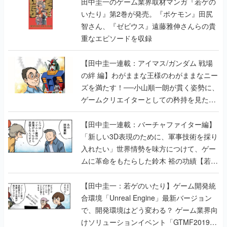
田中圭一のゲーム業界取材マンガ『若ゲの
いたり』第2巻が発売。『ポケモン』田尻
智さん、『ゼビウス』遠藤雅伸さんらの貴
重なエピソードを収録
【田中圭一連載：アイマス/ガンダム 戦場
の絆 編】わがままな王様のわがままなニー
ズを満たす！──小山順一朗が貫く姿勢に、
ゲームクリエイターとしての矜持を見た
【若ゲのいたり最終回】
【田中圭一連載：バーチャファイター編】
「新しい3D表現のために、軍事技術を採り
入れたい」世界情勢を味方につけて、ゲー
ムに革命をもたらした鈴木 裕の功績【若ゲ
のいたり】
【田中圭一：若ゲのいたり】ゲーム開発統
合環境「Unreal Engine」最新バージョン
で、開発環境はどう変わる？ ゲーム業界向
けソリューションイベント「GTMF2019」