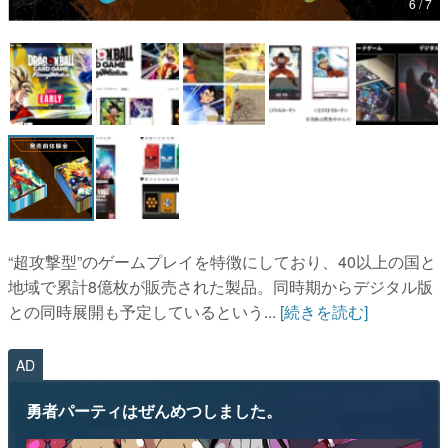
6 / 7
マンガ
女性向け
アプリレビュー
その他
電ファミニコゲーマーとは？
運営：株式会社マレ
“超攻撃型”のゲームプレイを特徴にしており、40以上の国と
地域で累計8億枚が販売された製品。同時期からデジタル版
との同時展開も予定しているという...
[続きを読む]
AD
勇者パーティはぜんめつしました。