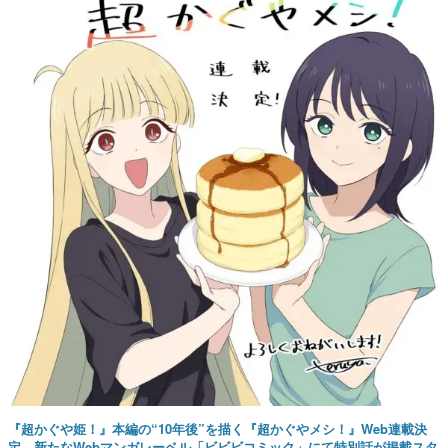
『超かぐや姫！』本編の“10年後”を描く『超かぐやメシ！』Web連載決
定。新たなWebマンガレーベル「ビビビコミック」にて特別話が掲載スタ