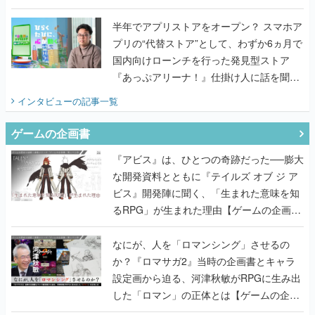
うこだわりをプロデューサーに聞いた
半年でアプリストアをオープン？ スマホア
プリの“代替ストア”として、わずか6ヵ月で
国内向けローンチを行った発見型ストア
『あっぷアリーナ！』仕掛け人に話を聞い
てみた
インタビュー
の記事一覧
ゲームの企画書
『アビス』は、ひとつの奇跡だった──膨大
な開発資料とともに『テイルズ オブ ジ ア
ビス』開発陣に聞く、「生まれた意味を知
るRPG」が生まれた理由【ゲームの企画
書】
なにが、人を「ロマンシング」させるの
か？『ロマサガ2』当時の企画書とキャラ
設定画から迫る、河津秋敏がRPGに生み出
した「ロマン」の正体とは【ゲームの企画
書】