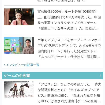
『TATSUJIN EXTREME』で初タッグを組
んだレジェンド2人に訊く開発秘話
実写映像1000分、ルート分岐100種類以
上。配信開始5日で100万本を売った、中国
発の実写インタラクティブドラマゲーム
『盛世天下：女帝への道II』の、規模が違
うこだわりをプロデューサーに聞いた
半年でアプリストアをオープン？ スマホア
プリの“代替ストア”として、わずか6ヵ月で
国内向けローンチを行った発見型ストア
『あっぷアリーナ！』仕掛け人に話を聞い
てみた
インタビュー
の記事一覧
ゲームの企画書
『アビス』は、ひとつの奇跡だった──膨大
な開発資料とともに『テイルズ オブ ジ ア
ビス』開発陣に聞く、「生まれた意味を知
るRPG」が生まれた理由【ゲームの企画