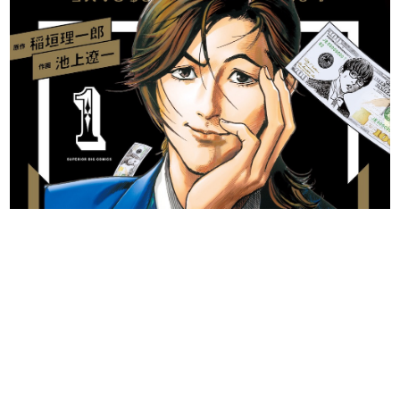
日本のコンテンツ産業やカルチャーに与えた影響を探る企
画です。
日本モバイルゲーム産業史
日本のモバイルゲーム史における主要なトピック・タイト
ルを網羅するほか、開発者へのインタビューや識者による
解説を掲載。約20年の歴史が一望できる決定版！
若ゲのいたり〜ゲームクリエイターの青春〜
『うつヌケ』『ペンと箸』等で知られるマンガ家・田中圭
一先生によるゲーム業界レポートマンガです。
なんでゲームは面白い？
ゲーム開発者・hamatsu氏がゲームの魅力を画面や操作の
具体的な形から解き明かしていく、硬派で骨太な評論連載
です。
ゲームが変えた日本語
「経験値」「裏技」「ラスボス」… ゲームにまつわる言葉
の起源や用法の変遷を、コンピューター文化史研究家・タ
イニーP氏が徹底調査。
カテゴリ
特集記事