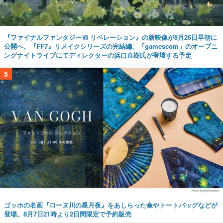
『ファイナルファンタジーⅦ リベレーション』の新映像が8月26日早朝に
公開へ。『FF7』リメイクシリーズの完結編、「gamescom」のオープニ
ングナイトライブにてディレクターの浜口直樹氏が登壇する予定
5
ゴッホの名画『ローヌ川の星月夜』をあしらった傘やトートバッグなどが
登場。8月7日21時より2日間限定で予約販売