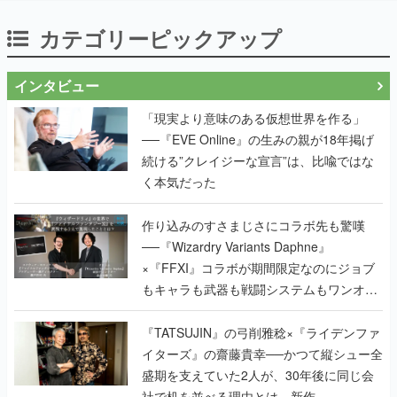
カテゴリーピックアップ
インタビュー
「現実より意味のある仮想世界を作る」
──『EVE Online』の生みの親が18年掲げ
続ける”クレイジーな宣言”は、比喩ではな
く本気だった
作り込みのすさまじさにコラボ先も驚嘆
──『Wizardry Variants Daphne』
×『FFXI』コラボが期間限定なのにジョブ
もキャラも武器も戦闘システムもワンオフ
で作り込まれた理由を両ディレクターに聞
く
『TATSUJIN』の弓削雅稔×『ライデンファ
イターズ』の齋藤貴幸──かつて縦シュー全
盛期を支えていた2人が、30年後に同じ会
社で机を並べる理由とは。新作