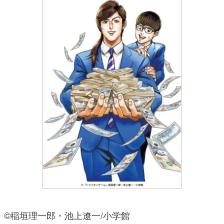
©稲垣理一郎・池上遼一/小学館