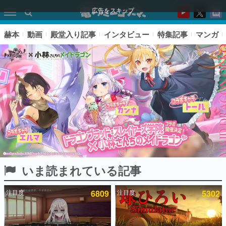
広告をスキップ
赫本
動画
殿堂入り記事
インタビュー
特集記事
マンガ
いま読まれている記事
ピックアップ
注目度
6809
注目度
5302
電ファミのいま読まれている記事ランキング
アプリセール情報