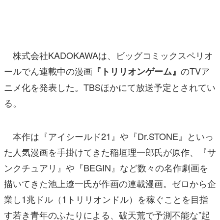
マンガ
女性向け
株式会社KADOKAWAは、ビッグコミックスペリオ
アプリレビュー
ールでん連載中の漫画
のTVア
『トリリオンゲーム』
その他
ニメ化を発表した。TBSほかにて放送予定とされてい
電ファミニコゲーマーとは？
る。
運営：株式会社マレ
本作は『アイシールド21』や『Dr.STONE』といっ
た人気漫画を手掛けてきた稲垣理一郎氏が原作、『サ
ンクチュアリ』や『BEGIN』など数々の名作劇画を
描いてきた池上遼一氏が作画の連載漫画。ゼロから企
業し1兆ドル（1トリリオンドル）を稼ぐことを目指
す若き青年のふたりによる、破天荒で予測不能な”起