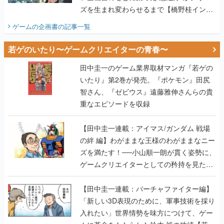
ズを生まれ変わらせるまで【橋野桂インタ
ビュー】
ゲームの企画書
の記事一覧
若ゲのいたり〜ゲームクリエイターの青春〜
田中圭一のゲーム業界取材マンガ『若ゲの
いたり』第2巻が発売。『ポケモン』田尻
智さん、『ゼビウス』遠藤雅伸さんらの貴
重なエピソードを収録
【田中圭一連載：アイマス/ガンダム 戦場
の絆 編】わがままな王様のわがままなニー
ズを満たす！──小山順一朗が貫く姿勢に、
ゲームクリエイターとしての矜持を見た
【若ゲのいたり最終回】
【田中圭一連載：バーチャファイター編】
「新しい3D表現のために、軍事技術を採り
入れたい」世界情勢を味方につけて、ゲー