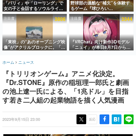
「パリィ」や「ローリング」で
野球部の過酷な“補欠”を体験す
女の子と会話するソウルライク
るゲーム『球ひろい
インタビュー
恋愛ゲーム『小早川さんはソウ
Simulator』が「1件」のウィッ
注目度
3806
注目度
3344
ルライク』無料公開。返事に失
シュリストをもとにチェコ語に
連載・特集一覧
敗すると「YOU DIED」
対応しSNSで話題に。『キング
ダム・カム』開発元やチェコの
殿堂入り記事
プロ野球選手から称賛の声
SNS拡散数が数千以上！ ページビュー数万以上！ などな
「東映」の“あのオープニング映
『VRChat』向け新作3Dモデル
ど。多くの人々に読まれた、電ファミ渾身の“殿堂入り”記
像”がアクリルブロックに。「東
「ニュイ」が本日8月7日から
事をまとめました。
映ヒストリカル グッズコレクシ
BOOTHにて発売。瞳に光る星
ョン」が8月下旬より発売
や感情豊かな表情が、小悪魔か
ゲームの企画書
ホーム
ニュース
わいい
名作ゲームクリエイターの方々に製作時のエピソードをお
聞きし、ヒットする企画（ゲーム）とは何か？を探ってい
『トリリオンゲーム』アニメ化決定。
きます。
『Dr.STONE』原作の稲垣理一郎氏と劇画
赫本
この物語を解いてはいけない。『赫本』は、〈試験問題〉
の池上遼一氏による、「1兆ドル」を目指
の形をした短編ホラー小説集です。
す若き二人組の起業物語を描く人気漫画
新世代に訊く
これからのデジタルゲーム市場を担う若きクリエイター達
の姿を追い、彼らのルーツと情熱を探っていきます。
2023年9月15日 23:00
反応
ゲーム世代の作家たち
ゲームに多大な影響を受けた作家さんに取材し、ゲームが