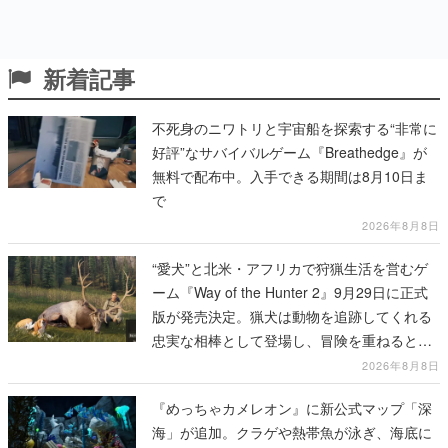
新着記事
不死身のニワトリと宇宙船を探索する“非常に
好評”なサバイバルゲーム『Breathedge』が
無料で配布中。入手できる期間は8月10日ま
で
2026年8月8日
“愛犬”と北米・アフリカで狩猟生活を営むゲ
ーム『Way of the Hunter 2』9月29日に正式
版が発売決定。猟犬は動物を追跡してくれる
忠実な相棒として登場し、冒険を重ねると成
長する。記念撮影も可能
2026年8月8日
『めっちゃカメレオン』に新公式マップ「深
海」が追加。クラゲや熱帯魚が泳ぎ、海底に