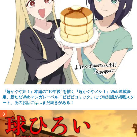
『超かぐや姫！』本編の“10年後”を描く『超かぐやメシ！』Web連載決
定。新たなWebマンガレーベル「ビビビコミック」にて特別話が掲載スタ
ート、あのお話には…まだ続きがある！
3