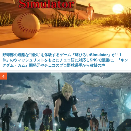
野球部の過酷な“補欠”を体験するゲーム『球ひろいSimulator』が「1
件」のウィッシュリストをもとにチェコ語に対応しSNSで話題に。『キン
グダム・カム』開発元やチェコのプロ野球選手から称賛の声
4