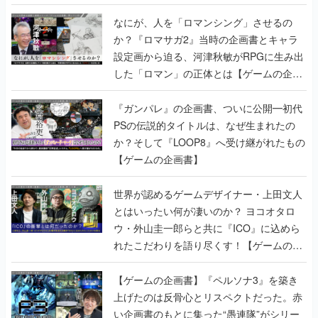
書】
なにが、人を「ロマンシング」させるの
か？『ロマサガ2』当時の企画書とキャラ
設定画から迫る、河津秋敏がRPGに生み出
した「ロマン」の正体とは【ゲームの企画
書】
『ガンパレ』の企画書、ついに公開━初代
PSの伝説的タイトルは、なぜ生まれたの
か？そして『LOOP8』へ受け継がれたもの
【ゲームの企画書】
世界が認めるゲームデザイナー・上田文人
とはいったい何が凄いのか？ ヨコオタロ
ウ・外山圭一郎らと共に『ICO』に込めら
れたこだわりを語り尽くす！【ゲームの企
画書】
【ゲームの企画書】『ペルソナ3』を築き
上げたのは反骨心とリスペクトだった。赤
い企画書のもとに集った“愚連隊”がシリー