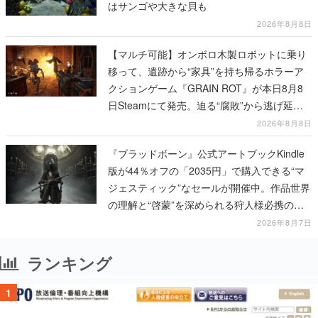
はサンゴや大きな貝も
2026年8月8日
【マルチ可能】オンボロ木製ロボットに乗り
移って、遺跡から“家具”を持ち帰るホラーア
クションゲーム『GRAIN ROT』が本日8月8
日Steamにて発売。迫る“腐敗”から逃げ延
び、持ち帰った家具で基地を再建
2026年8月8日
『ブラッドボーン』公式アートブックKindle
版が44％オフの「2035円」で購入できる“マ
ジェスティック”なセールが開催中。作品世界
の理解と“啓蒙”を深められる狩人様必携の一
冊
2026年8月7日
ランキング
1