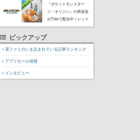
開
『ポケットモンスター
ジ・オリジン』の再放送
がTVerで配信中！レッド
（CV：竹内順子）が主人
公のオリジナルアニメ
ピックアップ
電ファミのいま読まれている記事ランキング
アプリセール情報
インタビュー