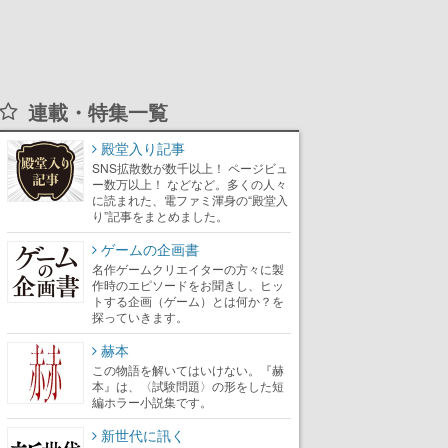
連載・特集一覧
殿堂入り記事
SNS拡散数が数千以上！ ページビュ
ー数万以上！ などなど。多くの人々
に読まれた、電ファミ渾身の“殿堂入
り”記事をまとめました。
ゲームの企画書
名作ゲームクリエイターの方々に製
作時のエピソードをお聞きし、ヒッ
トする企画（ゲーム）とは何か？を
探っていきます。
赫本
この物語を解いてはいけない。『赫
本』は、〈試験問題〉の形をした短
編ホラー小説集です。
新世代に訊く