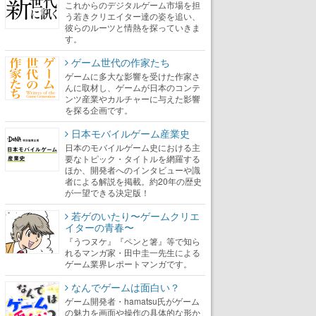
これからのデジタルゲーム市場を担
う若きクリエイター達の姿を追い、
彼らのルーツと情熱を探っていきま
す。
ゲーム世代の作家たち
ゲームに多大な影響を受けた作家さ
んに取材し、ゲームが日本のコンテ
ンツ産業やカルチャーに与えた影響
を探る企画です。
日本モバイルゲーム産業史
日本のモバイルゲーム史における主
要なトピック・タイトルを網羅する
ほか、開発者へのインタビューや識
者による解説を掲載。約20年の歴史
が一望できる決定版！
若ゲのいたり〜ゲームクリエ
イターの青春〜
『うつヌケ』『ペンと箸』等で知ら
れるマンガ家・田中圭一先生による
ゲーム業界レポートマンガです。
なんでゲームは面白い？
ゲーム開発者・hamatsu氏がゲーム
の魅力を画面や操作の具体的な形か