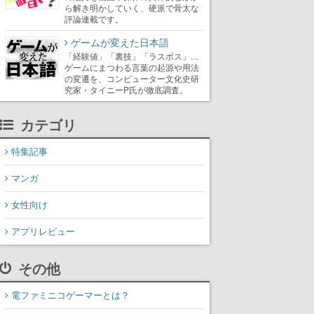
ら解き明かしていく、硬派で骨太な
評論連載です。
ゲームが変えた日本語
「経験値」「裏技」「ラスボス」…
ゲームにまつわる言葉の起源や用法
の変遷を、コンピューター文化史研
究家・タイニーP氏が徹底調査。
カテゴリ
特集記事
マンガ
女性向け
アプリレビュー
その他
電ファミニコゲーマーとは？