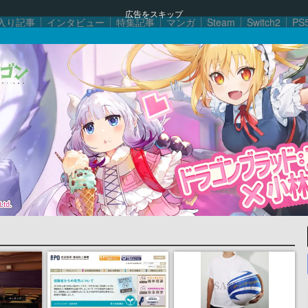
広告をスキップ
入り記事
インタビュー
特集記事
マンガ
Steam
Switch2
PS