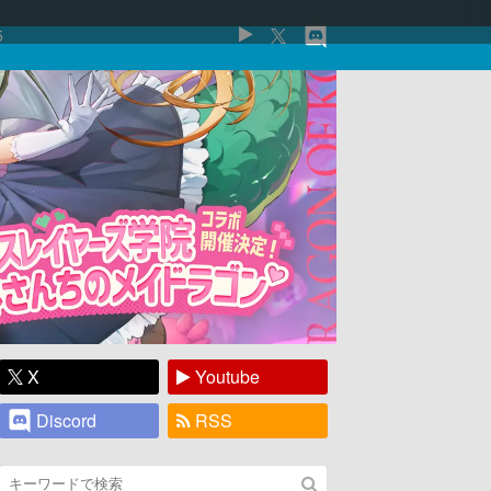
5
X
Youtube
Discord
RSS