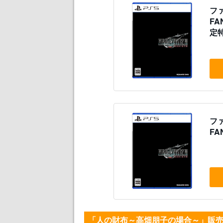
ファ
FA
定
テム
信
ファ
FA
「人の財布～高畑朋子の場合～」販