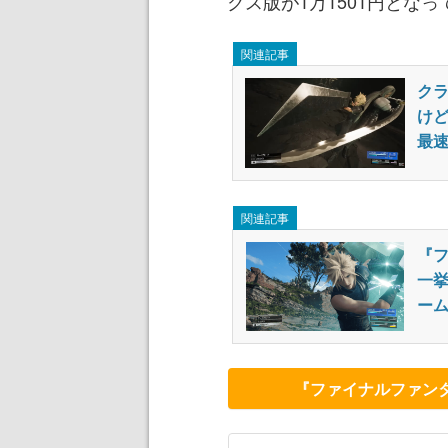
クス版が1万1501円となっ
関連記事
ク
けど
最速
関連記事
『フ
一
ー
『ファイナルファンタ