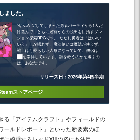
しました。
“ぜんめつ”してしまった勇者パーティから1人だ
け選んで、ともに迷宮からの脱出を目指すダン
ジョン探索RPGです。 ただし勇者は「はい/い
いえ」しか喋れず、魔法使いは魔法が使えず、
戦士は可愛らしい人形になっていて、僧侶は
██を崇拝しています。誰を救うのかを選ぶの
は、あなたです。
リリース日：2026年第4四半期
Steamストアページ
きる「アイテムクラフト」やフィールドの
ワールドレポート」といった新要素のほ
に騎乗するレッドXIIIの姿にも注目。