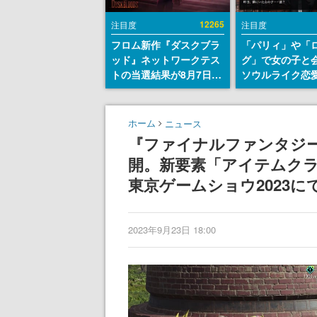
12265
注目度
注目度
フロム新作『ダスクブラ
「パリィ」や「
ッド』ネットワークテス
グ」で女の子と
トの当選結果が8月7日22
ソウルライク恋
時に発表。応募サイトの
『小早川さんは
マイページから確認可
イク』無料公開
能、テスト実施は8月21
失敗すると「YO
ホーム
ニュース
日～24日
DIED」
『ファイナルファンタジー
開。新要素「アイテムク
東京ゲームショウ2023
2023年9月23日 18:00