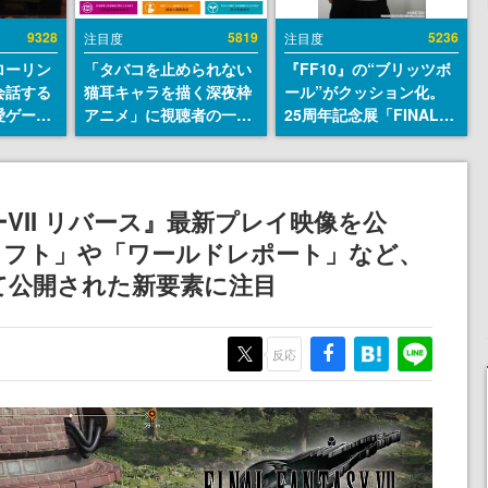
9328
5819
5236
注目度
注目度
ローリン
「タバコを止められない
『FF10』の“ブリッツボ
会話する
猫耳キャラを描く深夜枠
ール”がクッション化。
愛ゲーム
アニメ」に視聴者の一部
25周年記念展「FINAL
ソウルラ
から批判意見。違法薬物
FANTASY X MUSEUM-
。返事に
の使用と思しき描写も含
幻光の記憶-」のグッズ情
U
めて、BPOが議論を交わ
報が一部公開
す
VII リバース』最新プレイ映像を公
ラフト」や「ワールドレポート」など、
にて公開された新要素に注目
反応