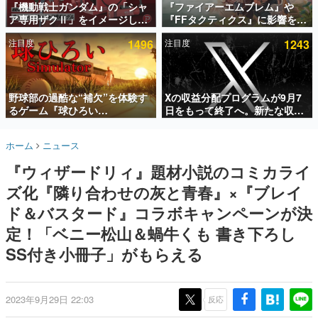
『機動戦士ガンダム』の「シャ
『ファイアーエムブレム』や
ア専用ザクⅡ」をイメージした
『FFタクティクス』に影響を受
インタビュー
散水ホースリールが予約開始。
けた新作戦略RPG『Beaten
注目度
1496
注目度
1243
本体にはシャアのパーソナルマ
Path』2027年に発売へ。
連載・特集一覧
ークやジオン公国軍のエンブレ
PC（Steam）、PS5、Xbox、
ム、型式番号などを配置
Switch向けにリリース予定
殿堂入り記事
SNS拡散数が数千以上！ ページビュー数万以上！ などな
野球部の過酷な“補欠”を体験す
Xの収益分配プログラムが9月7
ど。多くの人々に読まれた、電ファミ渾身の“殿堂入り”記
るゲーム『球ひろい
日をもって終了へ。新たな収益
事をまとめました。
Simulator』が「1件」のウィッ
化制度「Original Content
シュリストをもとにチェコ語に
Rewards Program」を発表
ゲームの企画書
ホーム
ニュース
対応しSNSで話題に。『キング
名作ゲームクリエイターの方々に製作時のエピソードをお
聞きし、ヒットする企画（ゲーム）とは何か？を探ってい
ダム・カム』開発元やチェコの
『ウィザードリィ』題材小説のコミカライ
きます。
プロ野球選手から称賛の声
ズ化『隣り合わせの灰と青春』×『ブレイ
赫本
この物語を解いてはいけない。『赫本』は、〈試験問題〉
ド＆バスタード』コラボキャンペーンが決
の形をした短編ホラー小説集です。
定！「ベニー松山＆蝸牛くも 書き下ろし
SS付き小冊子」がもらえる
新世代に訊く
これからのデジタルゲーム市場を担う若きクリエイター達
の姿を追い、彼らのルーツと情熱を探っていきます。
2023年9月29日 22:03
反応
ゲーム世代の作家たち
ゲームに多大な影響を受けた作家さんに取材し、ゲームが