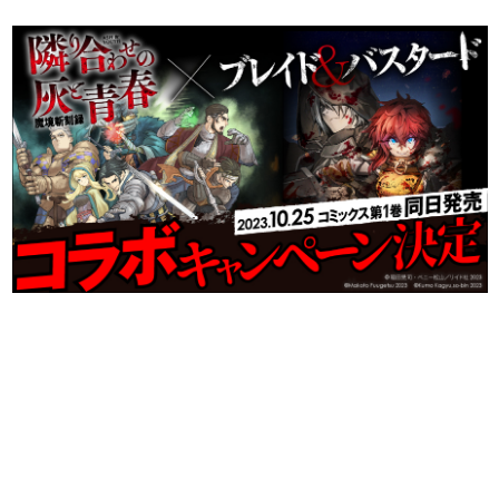
日本のコンテンツ産業やカルチャーに与えた影響を探る企
画です。
日本モバイルゲーム産業史
日本のモバイルゲーム史における主要なトピック・タイト
ルを網羅するほか、開発者へのインタビューや識者による
解説を掲載。約20年の歴史が一望できる決定版！
若ゲのいたり〜ゲームクリエイターの青春〜
『うつヌケ』『ペンと箸』等で知られるマンガ家・田中圭
一先生によるゲーム業界レポートマンガです。
なんでゲームは面白い？
ゲーム開発者・hamatsu氏がゲームの魅力を画面や操作の
具体的な形から解き明かしていく、硬派で骨太な評論連載
です。
ゲームが変えた日本語
「経験値」「裏技」「ラスボス」… ゲームにまつわる言葉
の起源や用法の変遷を、コンピューター文化史研究家・タ
イニーP氏が徹底調査。
カテゴリ
特集記事