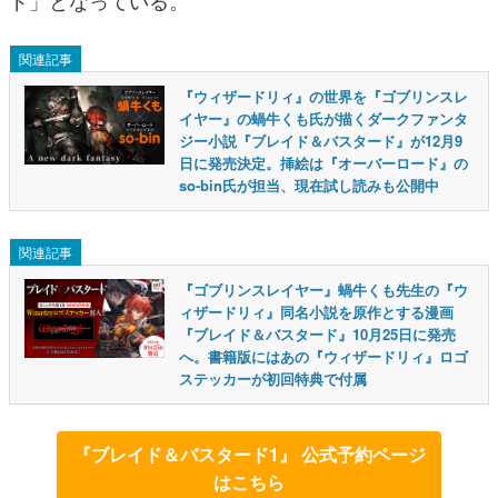
関連記事
『ウィザードリィ』の世界を『ゴブリンスレ
イヤー』の蝸牛くも氏が描くダークファンタ
ジー小説『ブレイド＆バスタード』が12月9
日に発売決定。挿絵は『オーバーロード』の
so-bin氏が担当、現在試し読みも公開中
関連記事
『ゴブリンスレイヤー』蝸牛くも先生の『ウ
ィザードリィ』同名小説を原作とする漫画
『ブレイド＆バスタード』10月25日に発売
へ。書籍版にはあの『ウィザードリィ』ロゴ
ステッカーが初回特典で付属
『ブレイド＆バスタード1』 公式予約ページ
はこちら