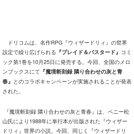
マンガ
女性向け
アプリレビュー
ドリコムは、名作RPG『ウィザードリィ』の世界
その他
設定で繰り広げられる
コミ
『ブレイド＆バスタード』
ック第1巻を10月25日に発売する。今回、全国のメロ
電ファミニコゲーマーとは？
ンブックスにて
『魔境斬刻録 隣り合わせの灰と青
運営：株式会社マレ
とのコラボキャンペーンが実施されることが発表
春』
された。
『魔境斬刻録 隣り合わせの灰と青春』は、ベニー松
山氏により1988年に単行本が出版された『ウィザー
ドリィ』世界の小説。今回、同じく『ウィザードリ