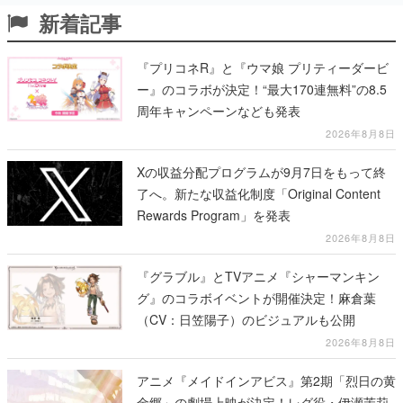
新着記事
『プリコネR』と『ウマ娘 プリティーダービ
ー』のコラボが決定！“最大170連無料”の8.5
周年キャンペーンなども発表
2026年8月8日
Xの収益分配プログラムが9月7日をもって終
了へ。新たな収益化制度「Original Content
Rewards Program」を発表
2026年8月8日
『グラブル』とTVアニメ『シャーマンキン
グ』のコラボイベントが開催決定！麻倉葉
（CV：日笠陽子）のビジュアルも公開
2026年8月8日
アニメ『メイドインアビス』第2期「烈日の黄
金郷」の劇場上映が決定！レグ役・伊瀬茉莉