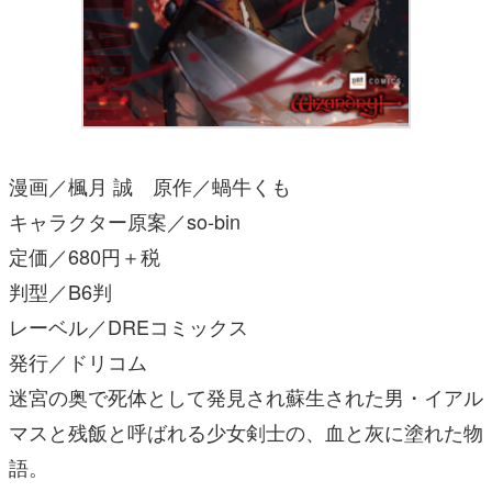
漫画／楓月 誠 原作／蝸牛くも
キャラクター原案／so-bin
定価／680円＋税
判型／B6判
レーベル／DREコミックス
発行／ドリコム
迷宮の奥で死体として発見され蘇生された男・イアル
マスと残飯と呼ばれる少女剣士の、血と灰に塗れた物
語。