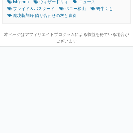
ishigenn
ウィザードリィ
ニュース
ブレイド＆バスタード
ベニー松山
蝸牛くも
魔境斬刻録 隣り合わせの灰と青春
本ページはアフィリエイトプログラムによる収益を得ている場合が
ございます