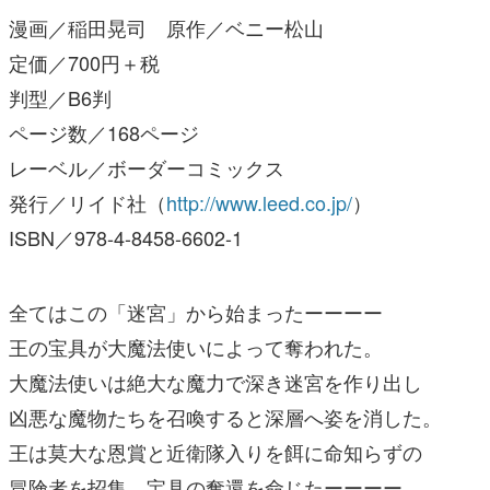
漫画／稲田晃司 原作／ベニー松山
定価／700円＋税
判型／B6判
ページ数／168ページ
レーベル／ボーダーコミックス
発行／リイド社（
http://www.leed.co.jp/
）
ISBN／978-4-8458-6602-1
全てはこの「迷宮」から始まったーーーー
王の宝具が大魔法使いによって奪われた。
大魔法使いは絶大な魔力で深き迷宮を作り出し
凶悪な魔物たちを召喚すると深層へ姿を消した。
王は莫大な恩賞と近衛隊入りを餌に命知らずの
冒険者を招集、宝具の奪還を命じたーーーー。