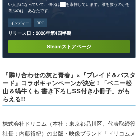
い人形になっていて、僧侶は██を崇拝しています。誰を救うのかを
選ぶのは、あなたです。
インディー
RPG
リリース日：2026年第4四半期
Steamストアページ
『隣り合わせの灰と青春』×『ブレイド＆バスタ
ード』コラボキャンペーンが決定！「ベニー松
山＆蝸牛くも 書き下ろしSS付き小冊子」がも
らえる!!
株式会社ドリコム（本社：東京都品川区、代表取締役
社長：内藤裕紀）の出版・映像ブランド「ドリコムメ