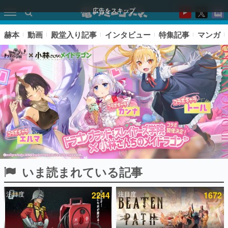
広告をスキップ
赫本
動画
殿堂入り記事
インタビュー
特集記事
マンガ
いま読まれている記事
ピックアップ
注目度
2244
注目度
1672
電ファミのいま読まれている記事ランキング
アプリセール情報