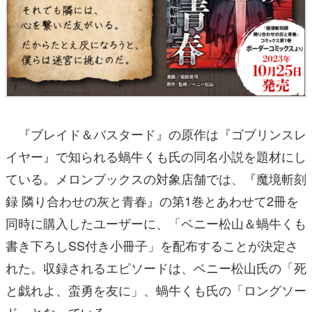
『ブレイド＆バスタード』の原作は『ゴブリンスレ
イヤー』で知られる蝸牛くも氏の同名小説を題材にし
ている。メロンブックスの対象店舗では、『魔境斬刻
録 隣り合わせの灰と青春』の第1巻とあわせて2冊を
同時に購入したユーザーに、「ベニー松山＆蝸牛くも
書き下ろしSS付き小冊子」を配布することが決定さ
れた。収録されるエピソードは、ベニー松山氏の「死
と戯れよ、蛮勇を友に」、蝸牛くも氏の「ロングソー
ド」となっている。