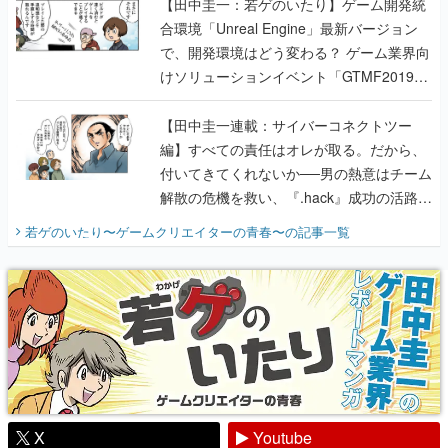
【田中圭一：若ゲのいたり】ゲーム開発統
合環境「Unreal Engine」最新バージョン
で、開発環境はどう変わる？ ゲーム業界向
けソリューションイベント「GTMF2019」
に行って、より理解を深めよう【PR】
【田中圭一連載：サイバーコネクトツー
編】すべての責任はオレが取る。だから、
付いてきてくれないか──男の熱意はチーム
解散の危機を救い、『.hack』成功の活路を
開く。業界の快男児・松山 洋に流れる血は
若ゲのいたり〜ゲームクリエイターの青春〜
の記事一覧
『少年ジャンプ』色だった【若ゲのいた
り】
X
Youtube