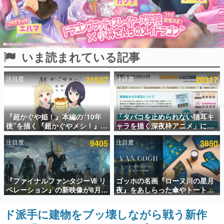
インタビュー
連載・特集一覧
いま読まれている記事
殿堂入り記事
SNS拡散数が数千以上！ ページビュー数万以上！ などな
ど。多くの人々に読まれた、電ファミ渾身の“殿堂入り”記
注目度
21527
注目度
20317
事をまとめました。
ゲームの企画書
名作ゲームクリエイターの方々に製作時のエピソードをお
聞きし、ヒットする企画（ゲーム）とは何か？を探ってい
『超かぐや姫！』本編の“10年
「タバコを止められない猫耳キ
きます。
後”を描く『超かぐやメシ！』
ャラを描く深夜枠アニメ」に視
Web連載決定。新たなWebマン
聴者の一部から批判意見。違法
赫本
注目度
9405
注目度
3850
ガレーベル「ビビビコミック」
薬物の使用と思しき描写も含め
この物語を解いてはいけない。『赫本』は、〈試験問題〉
にて特別話が掲載スタート、あ
て、BPOが議論を交わす
の形をした短編ホラー小説集です。
のお話には…まだ続きがある！
新世代に訊く
『ファイナルファンタジーⅦ リ
ゴッホの名画『ローヌ川の星月
これからのデジタルゲーム市場を担う若きクリエイター達
ベレーション』の新映像が8月
夜』をあしらった傘やトートバ
の姿を追い、彼らのルーツと情熱を探っていきます。
26日早朝に公開へ。『FF7』リ
ッグなどが登場。8月7日21時よ
メイクシリーズの完結編、
り2日間限定で予約販売
ド派手に建物をブッ壊しながら戦う新作
ゲーム世代の作家たち
「gamescom」のオープニング
ゲームに多大な影響を受けた作家さんに取材し、ゲームが