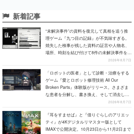
新着記事
“未解決事件”の資料を復元して真相を追う推
理ゲーム『九つ目の記録』が不気味すぎる。
焼失した検事が残した資料の証言や人物名、
場所、時刻を結び付けて8件の未解決事件を再
構築していく
2026年8月7日
「ロボットの医者」として診断・治療をする
ゲーム『愛とロボット修理技術 All Our
Broken Parts』体験版がリリース。さまざま
な患者を分解し、書き換え、そして消去して
いく
2026年8月7日
『耳をすませば』と『借りぐらしのアリエッ
ティ』が4Kデジタルリマスター版として
IMAXで公開決定。10月23日から11月2日まで