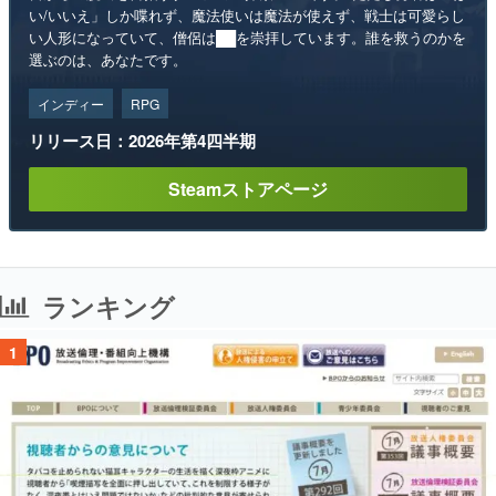
い/いいえ」しか喋れず、魔法使いは魔法が使えず、戦士は可愛らし
い人形になっていて、僧侶は██を崇拝しています。誰を救うのかを
選ぶのは、あなたです。
インディー
RPG
リリース日：2026年第4四半期
Steamストアページ
ランキング
1