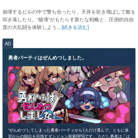
崩壊するビルの中で撃ち合ったり、天井を吹き飛ばして敵を
叩き落したり。“破壊”がもたらす新たな戦略と、圧倒的自由
度の大乱闘を体験しよう...
[続きを読む]
AD
勇者パーティはぜんめつしました。
“ぜんめつ”してしまった勇者パーティから1人だけ選んで、ともに迷
宮からの脱出を目指すダンジョン探索RPGです。 ただし勇者は「は