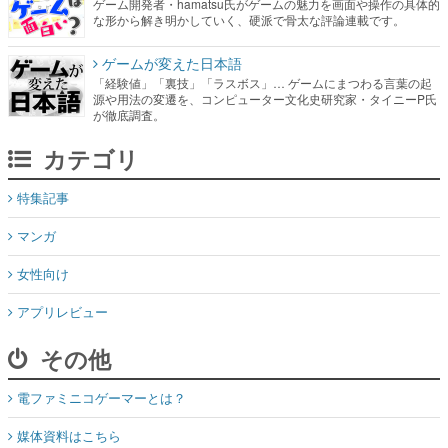
ゲーム開発者・hamatsu氏がゲームの魅力を画面や操作の具体的
な形から解き明かしていく、硬派で骨太な評論連載です。
ゲームが変えた日本語
「経験値」「裏技」「ラスボス」… ゲームにまつわる言葉の起
源や用法の変遷を、コンピューター文化史研究家・タイニーP氏
が徹底調査。
カテゴリ
特集記事
マンガ
女性向け
アプリレビュー
その他
電ファミニコゲーマーとは？
媒体資料はこちら