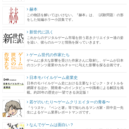
赫本
この物語を解いてはいけない。『赫本』は、〈試験問題〉の形
をした短編ホラー小説集です。
新世代に訊く
これからのデジタルゲーム市場を担う若きクリエイター達の姿
を追い、彼らのルーツと情熱を探っていきます。
ゲーム世代の作家たち
ゲームに多大な影響を受けた作家さんに取材し、ゲームが日本
のコンテンツ産業やカルチャーに与えた影響を探る企画です。
日本モバイルゲーム産業史
日本のモバイルゲーム史における主要なトピック・タイトルを
網羅するほか、開発者へのインタビューや識者による解説を掲
載。約20年の歴史が一望できる決定版！
若ゲのいたり〜ゲームクリエイターの青春〜
『うつヌケ』『ペンと箸』等で知られるマンガ家・田中圭一先
生によるゲーム業界レポートマンガです。
なんでゲームは面白い？