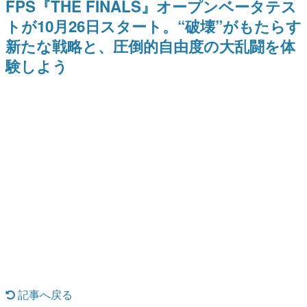
FPS『THE FINALS』オープンベータテス
ナイトライブにてディレクター
日本のコンテンツ産業やカルチャーに与えた影響を探る企
の浜口直樹氏が登壇する予定
トが10月26日スタート。“破壊”がもたらす
画です。
新たな戦略と、圧倒的自由度の大乱闘を体
日本モバイルゲーム産業史
日本のモバイルゲーム史における主要なトピック・タイト
験しよう
ルを網羅するほか、開発者へのインタビューや識者による
解説を掲載。約20年の歴史が一望できる決定版！
若ゲのいたり〜ゲームクリエイターの青春〜
『うつヌケ』『ペンと箸』等で知られるマンガ家・田中圭
一先生によるゲーム業界レポートマンガです。
なんでゲームは面白い？
ゲーム開発者・hamatsu氏がゲームの魅力を画面や操作の
具体的な形から解き明かしていく、硬派で骨太な評論連載
です。
ゲームが変えた日本語
「経験値」「裏技」「ラスボス」… ゲームにまつわる言葉
の起源や用法の変遷を、コンピューター文化史研究家・タ
イニーP氏が徹底調査。
カテゴリ
記事へ戻る
特集記事