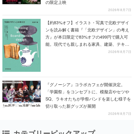
の限定上映
2026年8月7日
【約83%オフ】イラスト・写真で北欧デザイ
ンを読み解く書籍『「北欧デザイン」の考え
方』が本日限定で83%オフの499円で購入可
能。現代でも親しまれる家具、建築、テキス
タイル、工芸がわかる
2026年8月7日
『グノーシア』コラボカフェが開催決定。
「学園祭」をコンセプトに、模擬店やセツや
SQ、ラキオたちが学祭バンドを楽しむ様子を
切り取った新グッズが展開
2026年8月7日
カテゴリーピックアップ