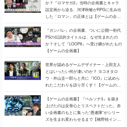
か？『ロマサガ2』当時の企画書とキャラ
設定画から迫る、河津秋敏がRPGに生み出
した「ロマン」の正体とは【ゲームの企画
書】
『ガンパレ』の企画書、ついに公開━初代
PSの伝説的タイトルは、なぜ生まれたの
か？そして『LOOP8』へ受け継がれたもの
【ゲームの企画書】
世界が認めるゲームデザイナー・上田文人
とはいったい何が凄いのか？ ヨコオタロ
ウ・外山圭一郎らと共に『ICO』に込めら
れたこだわりを語り尽くす！【ゲームの企
画書】
【ゲームの企画書】『ペルソナ3』を築き
上げたのは反骨心とリスペクトだった。赤
い企画書のもとに集った“愚連隊”がシリー
ズを生まれ変わらせるまで【橋野桂インタ
ビュー】