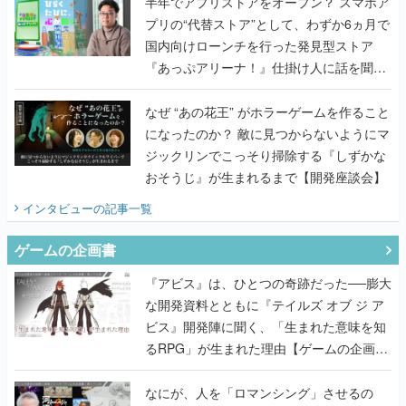
半年でアプリストアをオープン？ スマホア
プリの“代替ストア”として、わずか6ヵ月で
国内向けローンチを行った発見型ストア
『あっぷアリーナ！』仕掛け人に話を聞い
てみた
なぜ “あの花王” がホラーゲームを作ること
になったのか？ 敵に見つからないようにマ
ジックリンでこっそり掃除する『しずかな
おそうじ』が生まれるまで【開発座談会】
インタビュー
の記事一覧
ゲームの企画書
『アビス』は、ひとつの奇跡だった──膨大
な開発資料とともに『テイルズ オブ ジ ア
ビス』開発陣に聞く、「生まれた意味を知
るRPG」が生まれた理由【ゲームの企画
書】
なにが、人を「ロマンシング」させるの