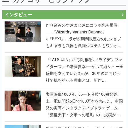
インタビュー
作り込みのすさまじさにコラボ先も驚嘆
──『Wizardry Variants Daphne』
×『FFXI』コラボが期間限定なのにジョブ
もキャラも武器も戦闘システムもワンオフ
で作り込まれた理由を両ディレクターに聞
く
『TATSUJIN』の弓削雅稔×『ライデンファ
イターズ』の齋藤貴幸──かつて縦シュー全
盛期を支えていた2人が、30年後に同じ会
社で机を並べる理由とは。新作
『TATSUJIN EXTREME』で初タッグを組
んだレジェンド2人に訊く開発秘話
実写映像1000分、ルート分岐100種類以
上。配信開始5日で100万本を売った、中国
発の実写インタラクティブドラマゲーム
『盛世天下：女帝への道II』の、規模が違
うこだわりをプロデューサーに聞いた