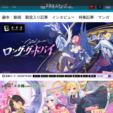
広告をスキップ
赫本
動画
殿堂入り記事
インタビュー
特集記事
マンガ
ピックアップ
電ファミのいま読まれている記事ランキング
アプリセール情報