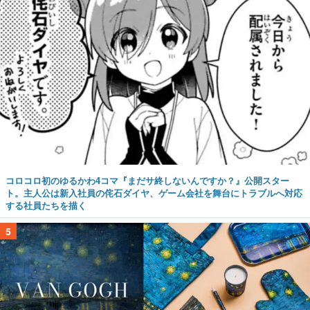
コロコロ初のゆるかわ4コマ『まだサ終しないんですか？』公開スター
ト。主人公は新入社員の侘石ダイヤ、ゲーム会社を舞台にトラブルへ対応
する社員たちを描く
5