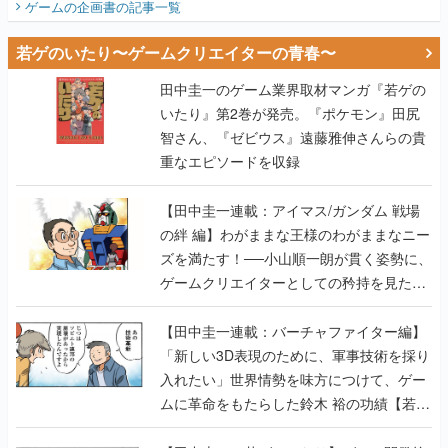
ゲームの企画書
の記事一覧
若ゲのいたり〜ゲームクリエイターの青春〜
田中圭一のゲーム業界取材マンガ『若ゲの
いたり』第2巻が発売。『ポケモン』田尻
智さん、『ゼビウス』遠藤雅伸さんらの貴
重なエピソードを収録
【田中圭一連載：アイマス/ガンダム 戦場
の絆 編】わがままな王様のわがままなニー
ズを満たす！──小山順一朗が貫く姿勢に、
ゲームクリエイターとしての矜持を見た
【若ゲのいたり最終回】
【田中圭一連載：バーチャファイター編】
「新しい3D表現のために、軍事技術を採り
入れたい」世界情勢を味方につけて、ゲー
ムに革命をもたらした鈴木 裕の功績【若ゲ
のいたり】