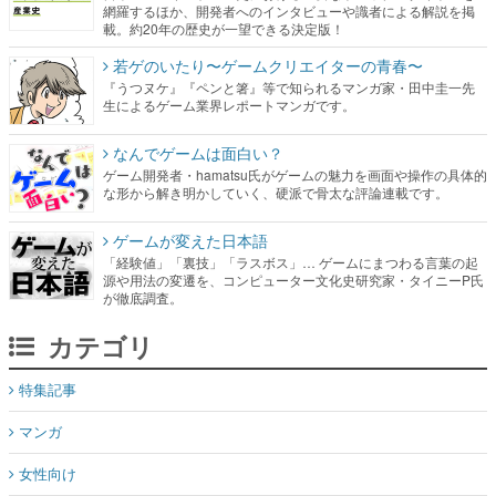
網羅するほか、開発者へのインタビューや識者による解説を掲
載。約20年の歴史が一望できる決定版！
若ゲのいたり〜ゲームクリエイターの青春〜
『うつヌケ』『ペンと箸』等で知られるマンガ家・田中圭一先
生によるゲーム業界レポートマンガです。
なんでゲームは面白い？
ゲーム開発者・hamatsu氏がゲームの魅力を画面や操作の具体的
な形から解き明かしていく、硬派で骨太な評論連載です。
ゲームが変えた日本語
「経験値」「裏技」「ラスボス」… ゲームにまつわる言葉の起
源や用法の変遷を、コンピューター文化史研究家・タイニーP氏
が徹底調査。
カテゴリ
特集記事
マンガ
女性向け