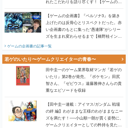
れたこだわりを語り尽くす！【ゲームの企
画書】
【ゲームの企画書】『ペルソナ3』を築き
上げたのは反骨心とリスペクトだった。赤
い企画書のもとに集った“愚連隊”がシリー
ズを生まれ変わらせるまで【橋野桂インタ
ビュー】
ゲームの企画書
の記事一覧
若ゲのいたり〜ゲームクリエイターの青春〜
田中圭一のゲーム業界取材マンガ『若ゲの
いたり』第2巻が発売。『ポケモン』田尻
智さん、『ゼビウス』遠藤雅伸さんらの貴
重なエピソードを収録
【田中圭一連載：アイマス/ガンダム 戦場
の絆 編】わがままな王様のわがままなニー
ズを満たす！──小山順一朗が貫く姿勢に、
ゲームクリエイターとしての矜持を見た