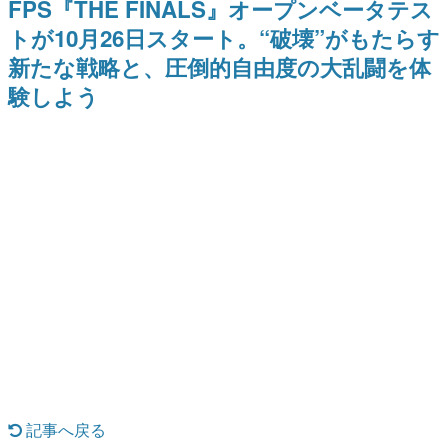
FPS『THE FINALS』オープンベータテス
を描く
Switch向けにリリース予定
日本のコンテンツ産業やカルチャーに与えた影響を探る企
トが10月26日スタート。“破壊”がもたらす
画です。
新たな戦略と、圧倒的自由度の大乱闘を体
日本モバイルゲーム産業史
日本のモバイルゲーム史における主要なトピック・タイト
験しよう
ルを網羅するほか、開発者へのインタビューや識者による
解説を掲載。約20年の歴史が一望できる決定版！
若ゲのいたり〜ゲームクリエイターの青春〜
『うつヌケ』『ペンと箸』等で知られるマンガ家・田中圭
一先生によるゲーム業界レポートマンガです。
なんでゲームは面白い？
ゲーム開発者・hamatsu氏がゲームの魅力を画面や操作の
具体的な形から解き明かしていく、硬派で骨太な評論連載
です。
ゲームが変えた日本語
「経験値」「裏技」「ラスボス」… ゲームにまつわる言葉
の起源や用法の変遷を、コンピューター文化史研究家・タ
イニーP氏が徹底調査。
カテゴリ
記事へ戻る
特集記事