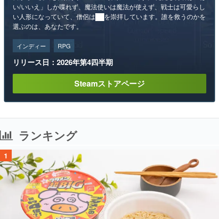
い/いいえ」しか喋れず、魔法使いは魔法が使えず、戦士は可愛らし
い人形になっていて、僧侶は██を崇拝しています。誰を救うのかを
選ぶのは、あなたです。
インディー
RPG
リリース日：2026年第4四半期
Steamストアページ
ランキング
1