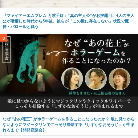
『ファイアーエムブレム 万紫千紅』“真の主人公”がお披露目。4人の主人
公が活躍した時代から5年後、彼らが「この世に存在しない」状況で魔
神・バロールと戦う
3
なぜ “あの花王” がホラーゲームを作ることになったのか？ 敵に見つから
ないようにマジックリンでこっそり掃除する『しずかなおそうじ』が生ま
れるまで【開発座談会】