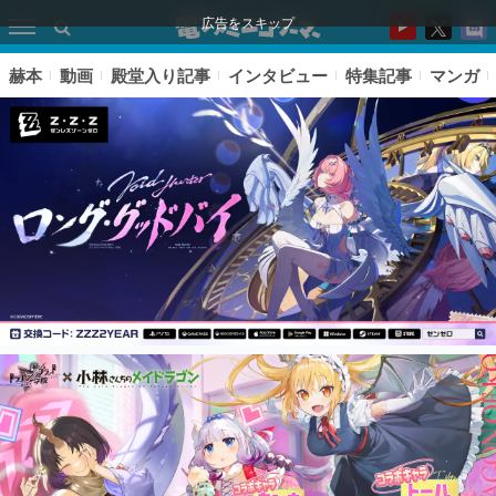
広告をスキップ
赫本
動画
殿堂入り記事
インタビュー
特集記事
マンガ
ピックアップ
電ファミのいま読まれている記事ランキング
アプリセール情報