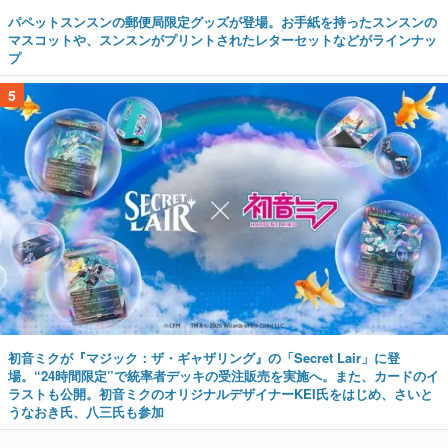
パペットスンスンの郵便局限定グッズが登場。お手紙を持ったスンスンの
マスコットや、スンスンがプリントされたレターセットなどがラインナッ
プ
5
初音ミクが『マジック：ザ・ギャザリング』の「Secret Lair」に登
場。“24時間限定”で統率者デッキの受注販売を実施へ。また、カードのイ
ラストも公開。初音ミクのオリジナルデザイナーKEI氏をはじめ、さいと
うなおき氏、八三氏も参加