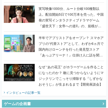
『TATSUJIN EXTREME』で初タッグを組
んだレジェンド2人に訊く開発秘話
実写映像1000分、ルート分岐100種類以
上。配信開始5日で100万本を売った、中国
発の実写インタラクティブドラマゲーム
『盛世天下：女帝への道II』の、規模が違
うこだわりをプロデューサーに聞いた
半年でアプリストアをオープン？ スマホア
プリの“代替ストア”として、わずか6ヵ月で
国内向けローンチを行った発見型ストア
『あっぷアリーナ！』仕掛け人に話を聞い
てみた
なぜ “あの花王” がホラーゲームを作ること
になったのか？ 敵に見つからないようにマ
ジックリンでこっそり掃除する『しずかな
おそうじ』が生まれるまで【開発座談会】
インタビュー
の記事一覧
ゲームの企画書