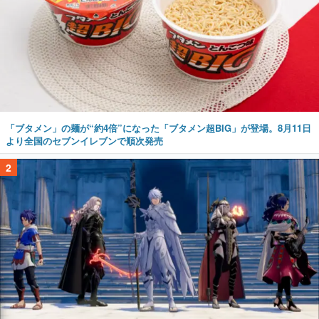
「ブタメン」の麺が“約4倍”になった「ブタメン超BIG」が登場。8月11日
より全国のセブンイレブンで順次発売
2