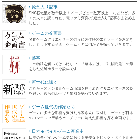
殿堂入り記事
SNS拡散数が数千以上！ ページビュー数万以上！ などなど。多
くの人々に読まれた、電ファミ渾身の“殿堂入り”記事をまとめま
した。
ゲームの企画書
名作ゲームクリエイターの方々に製作時のエピソードをお聞き
し、ヒットする企画（ゲーム）とは何か？を探っていきます。
赫本
この物語を解いてはいけない。『赫本』は、〈試験問題〉の形
をした短編ホラー小説集です。
新世代に訊く
これからのデジタルゲーム市場を担う若きクリエイター達の姿
を追い、彼らのルーツと情熱を探っていきます。
ゲーム世代の作家たち
ゲームに多大な影響を受けた作家さんに取材し、ゲームが日本
のコンテンツ産業やカルチャーに与えた影響を探る企画です。
日本モバイルゲーム産業史
日本のモバイルゲーム史における主要なトピック・タイトルを