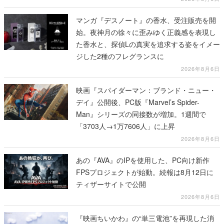
マンガ『デスノート』の香水、受注販売を開
始。夜神月の徐々に歪みゆく正義感を表現し
た香水と、探偵Lの真実を追求する姿をイメー
ジした2種のフレグランスに
2026年8月6日
映画『スパイダーマン：ブランド・ニュー・
デイ』公開後、PC版『Marvel’s Spider-
Man』シリーズの同接数が増加。1週間で
「3703人→1万7606人」に上昇
2026年8月6日
あの『AVA』のIPを使用した、PC向け新作
FPSプロジェクトが始動。続報は8月12日に
ティザーサイトで公開
2026年8月6日
『映画ちいかわ』の“単三電池”を再現した消