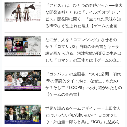
『アビス』は、ひとつの奇跡だった──膨大
な開発資料とともに『テイルズ オブ ジ ア
ビス』開発陣に聞く、「生まれた意味を知
るRPG」が生まれた理由【ゲームの企画
書】
なにが、人を「ロマンシング」させるの
か？『ロマサガ2』当時の企画書とキャラ
設定画から迫る、河津秋敏がRPGに生み出
した「ロマン」の正体とは【ゲームの企画
書】
『ガンパレ』の企画書、ついに公開━初代
PSの伝説的タイトルは、なぜ生まれたの
か？そして『LOOP8』へ受け継がれたもの
【ゲームの企画書】
世界が認めるゲームデザイナー・上田文人
とはいったい何が凄いのか？ ヨコオタロ
ウ・外山圭一郎らと共に『ICO』に込めら