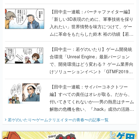
【若ゲのいたり最終回】
【田中圭一連載：バーチャファイター編】
「新しい3D表現のために、軍事技術を採り
入れたい」世界情勢を味方につけて、ゲー
ムに革命をもたらした鈴木 裕の功績【若ゲ
のいたり】
【田中圭一：若ゲのいたり】ゲーム開発統
合環境「Unreal Engine」最新バージョン
で、開発環境はどう変わる？ ゲーム業界向
けソリューションイベント「GTMF2019」
に行って、より理解を深めよう【PR】
【田中圭一連載：サイバーコネクトツー
編】すべての責任はオレが取る。だから、
付いてきてくれないか──男の熱意はチーム
解散の危機を救い、『.hack』成功の活路を
開く。業界の快男児・松山 洋に流れる血は
若ゲのいたり〜ゲームクリエイターの青春〜
の記事一覧
『少年ジャンプ』色だった【若ゲのいた
り】