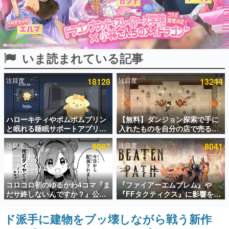
インタビュー
連載・特集一覧
いま読まれている記事
殿堂入り記事
SNS拡散数が数千以上！ ページビュー数万以上！ などな
ど。多くの人々に読まれた、電ファミ渾身の“殿堂入り”記
注目度
18128
注目度
13244
事をまとめました。
ゲームの企画書
名作ゲームクリエイターの方々に製作時のエピソードをお
聞きし、ヒットする企画（ゲーム）とは何か？を探ってい
ハローキティやポムポムプリン
【無料】ダンジョン探索で手に
きます。
と眠れる睡眠サポートアプリ
入れたものを自分の店で売るゲ
『ゆめたび』が配信中。キャラ
ーム『Moonlighter』がSteam
赫本
注目度
8987
注目度
8041
ごとのASMRや目覚ましアラー
にて無料配布中！続編
この物語を解いてはいけない。『赫本』は、〈試験問題〉
ムも搭載
『Moonlighter 2』の9月2日正
の形をした短編ホラー小説集です。
式リリースを記念したキャンペ
ーン
新世代に訊く
コロコロ初のゆるかわ4コマ『ま
『ファイアーエムブレム』や
これからのデジタルゲーム市場を担う若きクリエイター達
だサ終しないんですか？』公開
『FFタクティクス』に影響を受
の姿を追い、彼らのルーツと情熱を探っていきます。
スタート。主人公は新入社員の
けた新作戦略RPG『Beaten
侘石ダイヤ、ゲーム会社を舞台
Path』2027年に発売へ。
ド派手に建物をブッ壊しながら戦う新作
ゲーム世代の作家たち
にトラブルへ対応する社員たち
PC（Steam）、PS5、Xbox、
ゲームに多大な影響を受けた作家さんに取材し、ゲームが