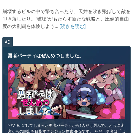
崩壊するビルの中で撃ち合ったり、天井を吹き飛ばして敵を
叩き落したり。“破壊”がもたらす新たな戦略と、圧倒的自由
度の大乱闘を体験しよう...
[続きを読む]
AD
勇者パーティはぜんめつしました。
“ぜんめつ”してしまった勇者パーティから1人だけ選んで、ともに迷
宮からの脱出を目指すダンジョン探索RPGです。 ただし勇者は「は