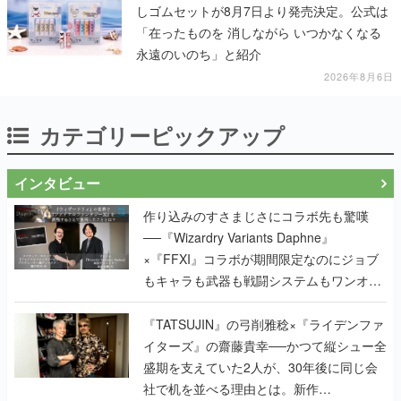
しゴムセットが8月7日より発売決定。公式は
「在ったものを 消しながら いつかなくなる
永遠のいのち」と紹介
2026年8月6日
カテゴリーピックアップ
インタビュー
作り込みのすさまじさにコラボ先も驚嘆
──『Wizardry Variants Daphne』
×『FFXI』コラボが期間限定なのにジョブ
もキャラも武器も戦闘システムもワンオフ
で作り込まれた理由を両ディレクターに聞
く
『TATSUJIN』の弓削雅稔×『ライデンファ
イターズ』の齋藤貴幸──かつて縦シュー全
盛期を支えていた2人が、30年後に同じ会
社で机を並べる理由とは。新作