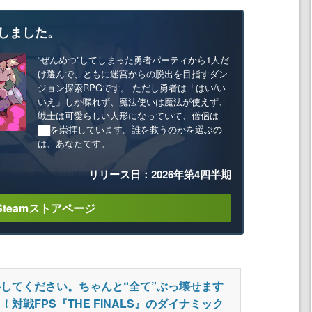
しました。
“ぜんめつ”してしまった勇者パーティから1人だ
け選んで、ともに迷宮からの脱出を目指すダン
ジョン探索RPGです。 ただし勇者は「はい/い
いえ」しか喋れず、魔法使いは魔法が使えず、
戦士は可愛らしい人形になっていて、僧侶は
██を崇拝しています。誰を救うのかを選ぶの
は、あなたです。
リリース日：2026年第4四半期
Steamストアページ
してください。ちゃんと“全て”ぶっ壊せます
！対戦FPS『THE FINALS』のダイナミック