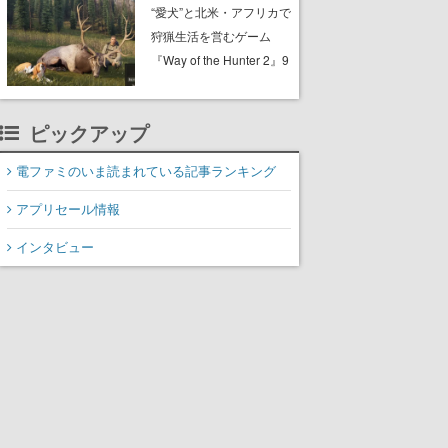
配布中。入手できる期間
“愛犬”と北米・アフリカで
は8月10日まで
狩猟生活を営むゲーム
『Way of the Hunter 2』9
月29日に正式版が発売決
定。猟犬は動物を追跡し
ピックアップ
てくれる忠実な相棒とし
て登場し、冒険を重ねる
電ファミのいま読まれている記事ランキング
と成長する。記念撮影も
可能
アプリセール情報
インタビュー