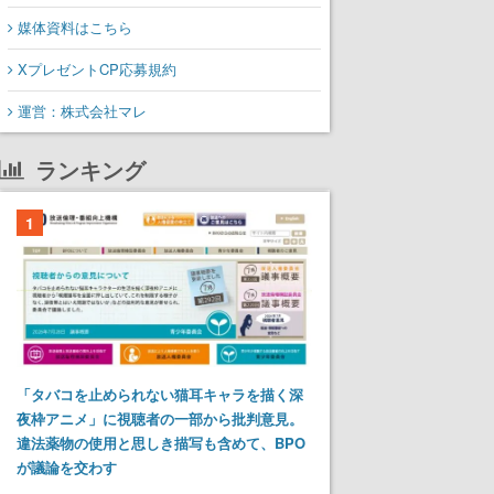
媒体資料はこちら
XプレゼントCP応募規約
運営：株式会社マレ
ランキング
1
「タバコを止められない猫耳キャラを描く深
夜枠アニメ」に視聴者の一部から批判意見。
違法薬物の使用と思しき描写も含めて、BPO
が議論を交わす