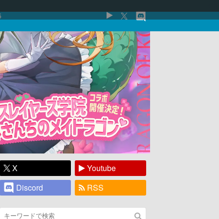
5
X
Youtube
Discord
RSS