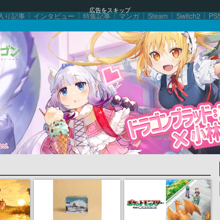
広告をスキップ
入り記事
インタビュー
特集記事
マンガ
Steam
Switch2
PS