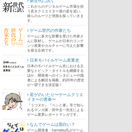
新世代に訊く
これからのデジタルゲーム市場を担
う若きクリエイター達の姿を追い、
彼らのルーツと情熱を探っていきま
す。
ゲーム世代の作家たち
ゲームに多大な影響を受けた作家さ
んに取材し、ゲームが日本のコンテ
ンツ産業やカルチャーに与えた影響
を探る企画です。
日本モバイルゲーム産業史
日本のモバイルゲーム史における主
要なトピック・タイトルを網羅する
ほか、開発者へのインタビューや識
者による解説を掲載。約20年の歴史
が一望できる決定版！
若ゲのいたり〜ゲームクリエ
イターの青春〜
『うつヌケ』『ペンと箸』等で知ら
れるマンガ家・田中圭一先生による
ゲーム業界レポートマンガです。
なんでゲームは面白い？
ゲーム開発者・hamatsu氏がゲーム