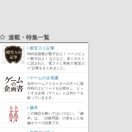
連載・特集一覧
殿堂入り記事
SNS拡散数が数千以上！ ページビュ
ー数万以上！ などなど。多くの人々
に読まれた、電ファミ渾身の“殿堂入
り”記事をまとめました。
ゲームの企画書
名作ゲームクリエイターの方々に製
作時のエピソードをお聞きし、ヒッ
トする企画（ゲーム）とは何か？を
探っていきます。
赫本
この物語を解いてはいけない。『赫
本』は、〈試験問題〉の形をした短
編ホラー小説集です。