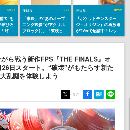
5357
3883
3212
注目度
注目度
補欠”を
「東映」の“あのオープ
『ポケットモンスター
『球ひろ
ニング映像”がアクリル
ジ・オリジン』の再放送
』が「1件」
ブロックに。「東映ヒス
がTVerで配信中！レッド
ストをも
トリカル グッズコレクシ
（CV：竹内順子）が主人
対応し
ョン」が8月下旬より発
公のオリジナルアニメ
『キング
売
発元やチ
ら戦う新作FPS『THE FINALS』オ
選手から
月26日スタート。“破壊”がもたらす新た
の大乱闘を体験しよう
反応