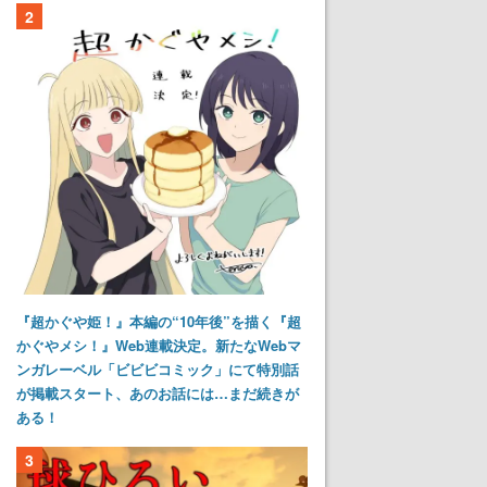
2
『超かぐや姫！』本編の“10年後”を描く『超
かぐやメシ！』Web連載決定。新たなWebマ
ンガレーベル「ビビビコミック」にて特別話
が掲載スタート、あのお話には…まだ続きが
ある！
3