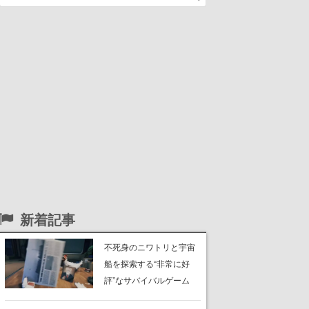
新着記事
不死身のニワトリと宇宙
船を探索する“非常に好
評”なサバイバルゲーム
『Breathedge』が無料で