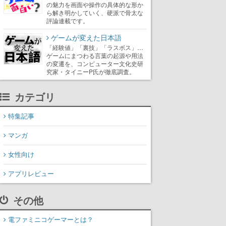
の魅力を画面や操作の具体的な形か
ら解き明かしていく、硬派で骨太な
評論連載です。
ゲームが変えた日本語
「経験値」「裏技」「ラスボス」…
ゲームにまつわる言葉の起源や用法
の変遷を、コンピューター文化史研
究家・タイニーP氏が徹底調査。
カテゴリ
特集記事
マンガ
女性向け
アプリレビュー
その他
電ファミニコゲーマーとは？