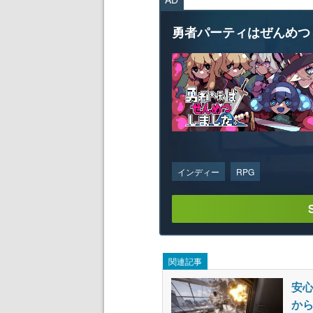
勇者パーティはぜんめつ
インディー
RPG
関連記事
安心
から