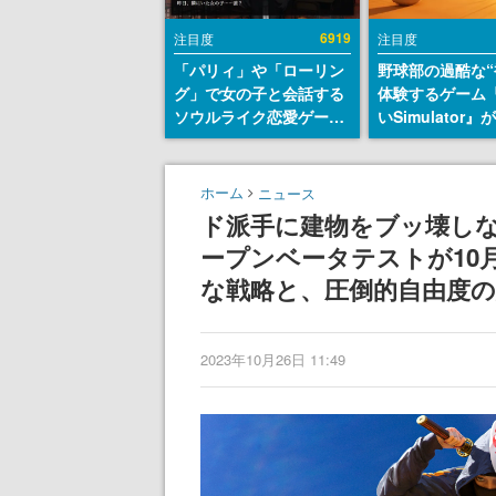
6919
注目度
注目度
「パリィ」や「ローリン
野球部の過酷な“
グ」で女の子と会話する
体験するゲーム
ソウルライク恋愛ゲーム
いSimulator
『小早川さんはソウルラ
のウィッシュリ
イク』無料公開。返事に
とにチェコ語に
失敗すると「YOU
SNSで話題に。
ホーム
ニュース
DIED」
ダム・カム』開
ド派手に建物をブッ壊しなが
ェコのプロ野球
ープンベータテストが10
称賛の声
な戦略と、圧倒的自由度
2023年10月26日 11:49