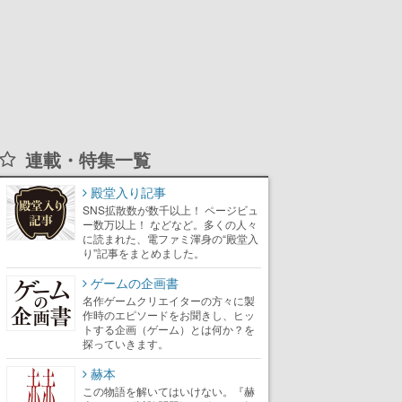
連載・特集一覧
殿堂入り記事
SNS拡散数が数千以上！ ページビュ
ー数万以上！ などなど。多くの人々
に読まれた、電ファミ渾身の“殿堂入
り”記事をまとめました。
ゲームの企画書
名作ゲームクリエイターの方々に製
作時のエピソードをお聞きし、ヒッ
トする企画（ゲーム）とは何か？を
探っていきます。
赫本
この物語を解いてはいけない。『赫