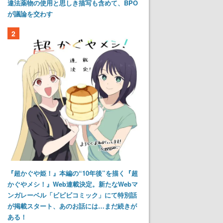
違法薬物の使用と思しき描写も含めて、BPO
が議論を交わす
2
『超かぐや姫！』本編の“10年後”を描く『超
かぐやメシ！』Web連載決定。新たなWebマ
ンガレーベル「ビビビコミック」にて特別話
が掲載スタート、あのお話には…まだ続きが
ある！