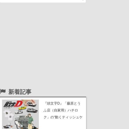
新着記事
『頭文字D』「藤原とう
ふ店（自家用）ハチロ
ク」の“動くティッシュケ
ース”が買えるポップアッ