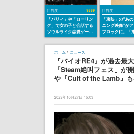
9889
注目度
注目度
「パリィ」や「ローリン
「東映」の“あの
グ」で女の子と会話する
ニング映像”がア
ソウルライク恋愛ゲーム
ブロックに。「
『小早川さんはソウルラ
トリカル グッズ
イク』無料公開。返事に
ョン」が8月下
失敗すると「YOU
売
ホーム
ニュース
DIED」
『バイオRE4』が過去最
「Steam絶叫フェス」
や『Cult of the La
2023年10月27日 15:03