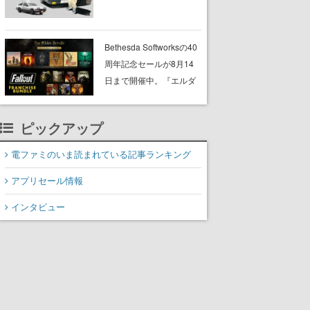
プショップが開催へ。マ
ンガの舞台である群馬の
「イオンモール高崎」に
Bethesda Softworksの40
て、8月11日から8月20日
周年記念セールが8月14
までの期間限定で開催予
日まで開催中。『エルダ
定
ー・スクロールズ』や
『フォールアウト』シリ
ピックアップ
ーズがまとめてお得にゲ
ットできる
電ファミのいま読まれている記事ランキング
アプリセール情報
インタビュー