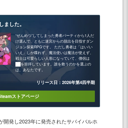
しました。
“ぜんめつ”してしまった勇者パーティから1人だ
け選んで、ともに迷宮からの脱出を目指すダン
ジョン探索RPGです。 ただし勇者は「はい/い
いえ」しか喋れず、魔法使いは魔法が使えず、
戦士は可愛らしい人形になっていて、僧侶は
██を崇拝しています。誰を救うのかを選ぶの
は、あなたです。
リリース日：2026年第4四半期
Steamストアページ
開発し2023年に発売されたサバイバルホ