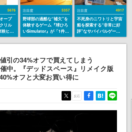
5676
5357
4917
注目度
注目度
オープ
野球部の過酷な“補欠”を
不死身のニワトリと宇宙
クリル
体験するゲーム『球ひろ
船を探索する“非常に好
東映ヒス
いSimulator』が「1件」
評”なサバイバルゲーム
コレクシ
のウィッシュリストをも
『Breathedge』が無料
旬より発
とにチェコ語に対応し
で配布中。入手できる期
SNSで話題に。『キング
間は8月10日まで
ダム・カム』開発元やチ
大値引の34%オフで買えてしまう
ェコのプロ野球選手から
が開催中。『デッドスペース』リメイク版
称賛の声
mb』も40%オフと大変お買い得に
反応