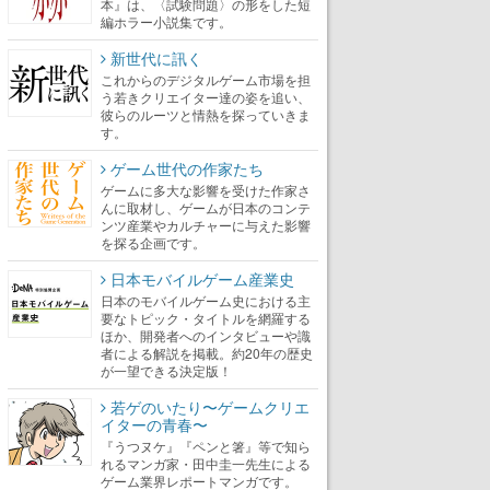
本』は、〈試験問題〉の形をした短
編ホラー小説集です。
新世代に訊く
これからのデジタルゲーム市場を担
う若きクリエイター達の姿を追い、
彼らのルーツと情熱を探っていきま
す。
ゲーム世代の作家たち
ゲームに多大な影響を受けた作家さ
んに取材し、ゲームが日本のコンテ
ンツ産業やカルチャーに与えた影響
を探る企画です。
日本モバイルゲーム産業史
日本のモバイルゲーム史における主
要なトピック・タイトルを網羅する
ほか、開発者へのインタビューや識
者による解説を掲載。約20年の歴史
が一望できる決定版！
若ゲのいたり〜ゲームクリエ
イターの青春〜
『うつヌケ』『ペンと箸』等で知ら
れるマンガ家・田中圭一先生による
ゲーム業界レポートマンガです。