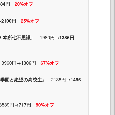
584円
20%オフ
→
2100円
25%オフ
』 1980円→
23 本所七不思議
1386円
3960円→
1306円
67%オフ
』 2138円→
の学園と絶望の高校生
1496
3589円→
717円
80%オフ