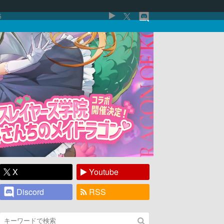
5
X
Youtube
Discord
RSS