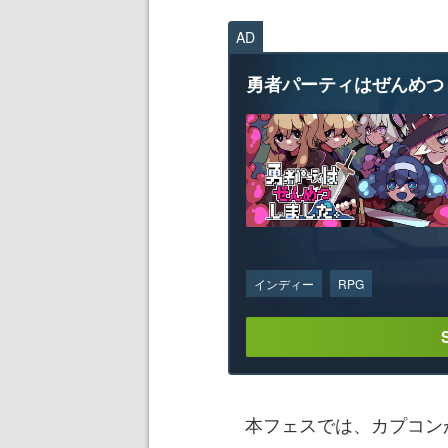
AD
勇者パーティはぜんめつ
インディー
RPG
本フェスでは、カプコンが