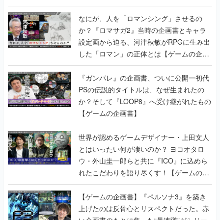
書】
なにが、人を「ロマンシング」させるの
か？『ロマサガ2』当時の企画書とキャラ
設定画から迫る、河津秋敏がRPGに生み出
した「ロマン」の正体とは【ゲームの企画
書】
『ガンパレ』の企画書、ついに公開━初代
PSの伝説的タイトルは、なぜ生まれたの
か？そして『LOOP8』へ受け継がれたもの
【ゲームの企画書】
世界が認めるゲームデザイナー・上田文人
とはいったい何が凄いのか？ ヨコオタロ
ウ・外山圭一郎らと共に『ICO』に込めら
れたこだわりを語り尽くす！【ゲームの企
画書】
【ゲームの企画書】『ペルソナ3』を築き
上げたのは反骨心とリスペクトだった。赤