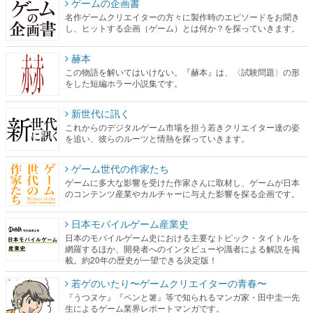
ゲームの企画書
名作ゲームクリエイターの方々に製作時のエピソードをお聞き
し、ヒットする企画（ゲーム）とは何か？を探っていきます。
赫本
この物語を解いてはいけない。『赫本』は、〈試験問題〉の形
をした短編ホラー小説集です。
新世代に訊く
これからのデジタルゲーム市場を担う若きクリエイター達の姿
を追い、彼らのルーツと情熱を探っていきます。
ゲーム世代の作家たち
ゲームに多大な影響を受けた作家さんに取材し、ゲームが日本
のコンテンツ産業やカルチャーに与えた影響を探る企画です。
日本モバイルゲーム産業史
日本のモバイルゲーム史における主要なトピック・タイトルを
網羅するほか、開発者へのインタビューや識者による解説を掲
載。約20年の歴史が一望できる決定版！
若ゲのいたり〜ゲームクリエイターの青春〜
『うつヌケ』『ペンと箸』等で知られるマンガ家・田中圭一先
生によるゲーム業界レポートマンガです。