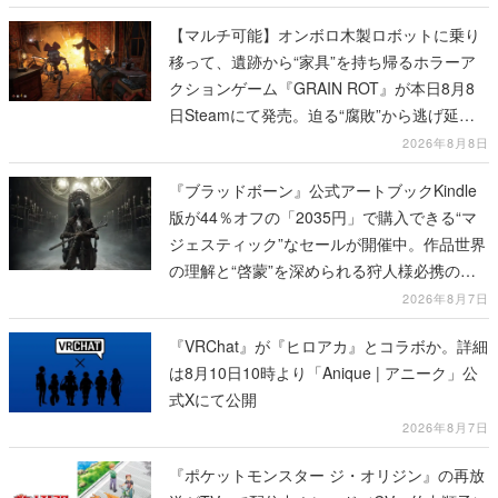
【マルチ可能】オンボロ木製ロボットに乗り
移って、遺跡から“家具”を持ち帰るホラーア
クションゲーム『GRAIN ROT』が本日8月8
日Steamにて発売。迫る“腐敗”から逃げ延
び、持ち帰った家具で基地を再建
2026年8月8日
『ブラッドボーン』公式アートブックKindle
版が44％オフの「2035円」で購入できる“マ
ジェスティック”なセールが開催中。作品世界
の理解と“啓蒙”を深められる狩人様必携の一
冊
2026年8月7日
『VRChat』が『ヒロアカ』とコラボか。詳細
は8月10日10時より「Anique | アニーク」公
式Xにて公開
2026年8月7日
『ポケットモンスター ジ・オリジン』の再放