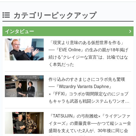
カテゴリーピックアップ
インタビュー
「現実より意味のある仮想世界を作る」
──『EVE Online』の生みの親が18年掲げ
続ける”クレイジーな宣言”は、比喩ではな
く本気だった
作り込みのすさまじさにコラボ先も驚嘆
──『Wizardry Variants Daphne』
×『FFXI』コラボが期間限定なのにジョブ
もキャラも武器も戦闘システムもワンオフ
で作り込まれた理由を両ディレクターに聞
く
『TATSUJIN』の弓削雅稔×『ライデンファ
イターズ』の齋藤貴幸──かつて縦シュー全
盛期を支えていた2人が、30年後に同じ会