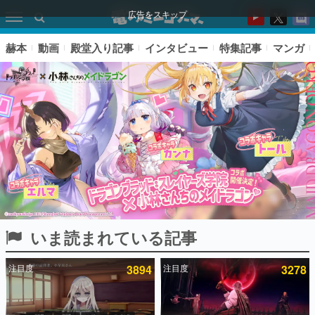
広告をスキップ
赫本
動画
殿堂入り記事
インタビュー
特集記事
マンガ
いま読まれている記事
ピックアップ
注目度
3894
注目度
3278
電ファミのいま読まれている記事ランキング
アプリセール情報