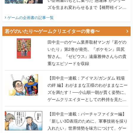
い企画書のもとに集った“愚連隊”がシリー
ズを生まれ変わらせるまで【橋野桂インタ
ビュー】
ゲームの企画書
の記事一覧
若ゲのいたり〜ゲームクリエイターの青春〜
田中圭一のゲーム業界取材マンガ『若ゲの
いたり』第2巻が発売。『ポケモン』田尻
智さん、『ゼビウス』遠藤雅伸さんらの貴
重なエピソードを収録
【田中圭一連載：アイマス/ガンダム 戦場
の絆 編】わがままな王様のわがままなニー
ズを満たす！──小山順一朗が貫く姿勢に、
ゲームクリエイターとしての矜持を見た
【若ゲのいたり最終回】
【田中圭一連載：バーチャファイター編】
「新しい3D表現のために、軍事技術を採り
入れたい」世界情勢を味方につけて、ゲー