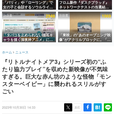
「パリィ」や「ローリング」で
フロム新作『ダスクブラッド』
女の子と会話するソウルライク
ネットワークテストの当選結果
インタビュー
恋愛ゲーム『小早川さんはソウ
が8月7日22時に発表。応募サイ
注目度
2948
注目度
1969
ルライク』無料公開。返事に失
トのマイページから確認可能、
連載・特集一覧
敗すると「YOU DIED」
テスト実施は8月21日～24日
殿堂入り記事
SNS拡散数が数千以上！ ページビュー数万以上！ などな
「タバコを止められない猫耳キ
「東映」の“あのオープニング映
ど。多くの人々に読まれた、電ファミ渾身の“殿堂入り”記
ャラを描く深夜枠アニメ」に視
像”がアクリルブロックに。「東
事をまとめました。
聴者の一部から批判意見。違法
映ヒストリカル グッズコレクシ
薬物の使用と思しき描写も含め
ョン」が8月下旬より発売
ゲームの企画書
ホーム
ニュース
て、BPOが議論を交わす
名作ゲームクリエイターの方々に製作時のエピソードをお
聞きし、ヒットする企画（ゲーム）とは何か？を探ってい
『リトルナイトメア3』シリーズ初の“ふ
きます。
たり協力プレイ”を収めた新映像が不気味
赫本
この物語を解いてはいけない。『赫本』は、〈試験問題〉
すぎる。巨大な赤ん坊のような怪物「モン
の形をした短編ホラー小説集です。
スターベイビー」に襲われるスリルがす
ごい
新世代に訊く
これからのデジタルゲーム市場を担う若きクリエイター達
の姿を追い、彼らのルーツと情熱を探っていきます。
2023年10月30日 14:33
反応
ゲーム世代の作家たち
ゲームに多大な影響を受けた作家さんに取材し、ゲームが