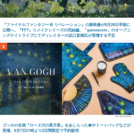
『ファイナルファンタジーⅦ リベレーション』の新映像が8月26日早朝に
公開へ。『FF7』リメイクシリーズの完結編、「gamescom」のオープニ
ングナイトライブにてディレクターの浜口直樹氏が登壇する予定
5
ゴッホの名画『ローヌ川の星月夜』をあしらった傘やトートバッグなどが
登場。8月7日21時より2日間限定で予約販売