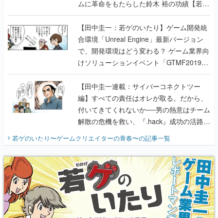
ムに革命をもたらした鈴木 裕の功績【若ゲ
のいたり】
【田中圭一：若ゲのいたり】ゲーム開発統
合環境「Unreal Engine」最新バージョン
で、開発環境はどう変わる？ ゲーム業界向
けソリューションイベント「GTMF2019」
に行って、より理解を深めよう【PR】
【田中圭一連載：サイバーコネクトツー
編】すべての責任はオレが取る。だから、
付いてきてくれないか──男の熱意はチーム
解散の危機を救い、『.hack』成功の活路を
開く。業界の快男児・松山 洋に流れる血は
若ゲのいたり〜ゲームクリエイターの青春〜
の記事一覧
『少年ジャンプ』色だった【若ゲのいた
り】