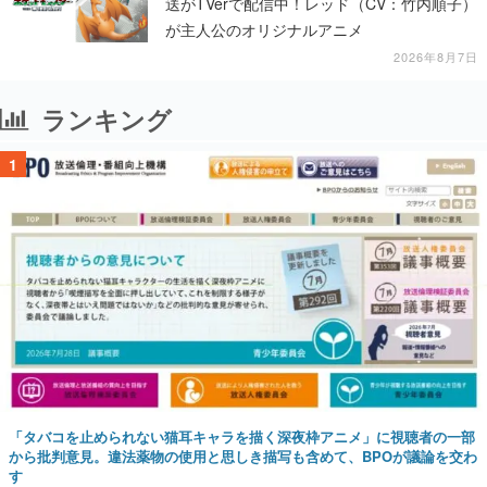
送がTVerで配信中！レッド（CV：竹内順子）
が主人公のオリジナルアニメ
2026年8月7日
ランキング
1
「タバコを止められない猫耳キャラを描く深夜枠アニメ」に視聴者の一部
から批判意見。違法薬物の使用と思しき描写も含めて、BPOが議論を交わ
す