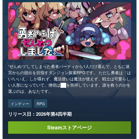
“ぜんめつ”してしまった勇者パーティから1人だけ選んで、ともに迷
宮からの脱出を目指すダンジョン探索RPGです。 ただし勇者は「は
い/いいえ」しか喋れず、魔法使いは魔法が使えず、戦士は可愛らし
い人形になっていて、僧侶は██を崇拝しています。誰を救うのかを
選ぶのは、あなたです。
インディー
RPG
リリース日：2026年第4四半期
Steamストアページ