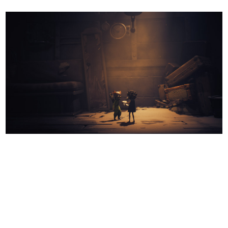
日本のコンテンツ産業やカルチャーに与えた影響を探る企
画です。
日本モバイルゲーム産業史
日本のモバイルゲーム史における主要なトピック・タイト
ルを網羅するほか、開発者へのインタビューや識者による
解説を掲載。約20年の歴史が一望できる決定版！
若ゲのいたり〜ゲームクリエイターの青春〜
『うつヌケ』『ペンと箸』等で知られるマンガ家・田中圭
一先生によるゲーム業界レポートマンガです。
なんでゲームは面白い？
ゲーム開発者・hamatsu氏がゲームの魅力を画面や操作の
具体的な形から解き明かしていく、硬派で骨太な評論連載
です。
ゲームが変えた日本語
「経験値」「裏技」「ラスボス」… ゲームにまつわる言葉
の起源や用法の変遷を、コンピューター文化史研究家・タ
イニーP氏が徹底調査。
カテゴリ
特集記事