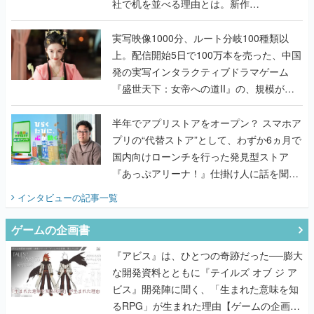
社で机を並べる理由とは。新作
『TATSUJIN EXTREME』で初タッグを組
んだレジェンド2人に訊く開発秘話
実写映像1000分、ルート分岐100種類以
上。配信開始5日で100万本を売った、中国
発の実写インタラクティブドラマゲーム
『盛世天下：女帝への道II』の、規模が違
うこだわりをプロデューサーに聞いた
半年でアプリストアをオープン？ スマホア
プリの“代替ストア”として、わずか6ヵ月で
国内向けローンチを行った発見型ストア
『あっぷアリーナ！』仕掛け人に話を聞い
てみた
インタビュー
の記事一覧
ゲームの企画書
『アビス』は、ひとつの奇跡だった──膨大
な開発資料とともに『テイルズ オブ ジ ア
ビス』開発陣に聞く、「生まれた意味を知
るRPG」が生まれた理由【ゲームの企画