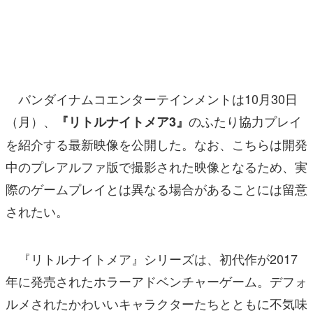
マンガ
女性向け
アプリレビュー
バンダイナムコエンターテインメントは10月30日
その他
（月）、
のふたり協力プレイ
『リトルナイトメア3』
を紹介する最新映像を公開した。なお、こちらは開発
電ファミニコゲーマーとは？
中のプレアルファ版で撮影された映像となるため、実
運営：株式会社マレ
際のゲームプレイとは異なる場合があることには留意
されたい。
『リトルナイトメア』シリーズは、初代作が2017
年に発売されたホラーアドベンチャーゲーム。デフォ
ルメされたかわいいキャラクターたちとともに不気味