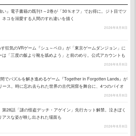
強い』電子書籍の既刊1～2巻が「30％オフ」でお得に。ジト目でツ
、ネコを溺愛する人間のすれ違いを描く
2026年8月8日
わす狂気のVRゲーム『シュ～ペロ』が「東京ゲームダンジョン」に
ーは「三度の飯より靴を舐めよう」と前のめり。公式アカウントも
リースに向けて開発中
2026年8月8日
ズルを解き進めるゲーム『Together in Forgotten Lands』が
でリリース。時に忘れ去られた世界の古代洞窟を舞台に、4つのバイオ
出を目指す
2026年8月8日
』第28話「謎の怪盗デッチ・アゲイン」先行カット解禁。泣きぼく
リアスな姿が映し出された場面も
2026年8月8日