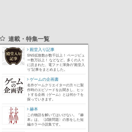
連載・特集一覧
殿堂入り記事
SNS拡散数が数千以上！ ページビュ
ー数万以上！ などなど。多くの人々
に読まれた、電ファミ渾身の“殿堂入
り”記事をまとめました。
ゲームの企画書
名作ゲームクリエイターの方々に製
作時のエピソードをお聞きし、ヒッ
トする企画（ゲーム）とは何か？を
探っていきます。
赫本
この物語を解いてはいけない。『赫
本』は、〈試験問題〉の形をした短
編ホラー小説集です。