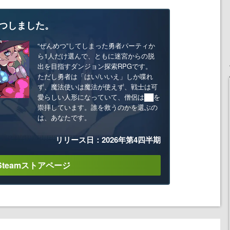
つしました。
“ぜんめつ”してしまった勇者パーティか
ら1人だけ選んで、ともに迷宮からの脱
出を目指すダンジョン探索RPGです。
ただし勇者は「はい/いいえ」しか喋れ
ず、魔法使いは魔法が使えず、戦士は可
愛らしい人形になっていて、僧侶は██を
崇拝しています。誰を救うのかを選ぶの
は、あなたです。
リリース日：2026年第4四半期
Steamストアページ