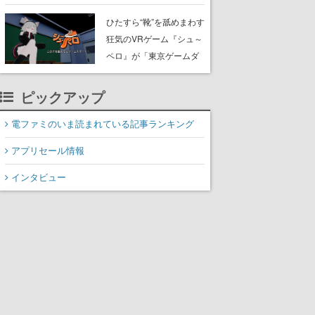
たネコたちと、ネコを溺
愛する人間のすれ違いを
ひたすら“靴”を舐めまわす
描く
狂気のVRゲーム『シュ～
ペロ』が「東京ゲームダ
ンジョン」に展示中。キ
ャッチコピーは「三度の
ピックアップ
飯より靴を舐めよう」と
前のめり。公式アカウン
電ファミのいま読まれている記事ランキング
トも開設され、2026年リ
アプリセール情報
リースに向けて開発中
インタビュー