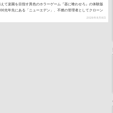
を与えて楽園を目指す異色のホラーゲーム『器に喰わせろ』の体験版
700光年先にある「ニューエデン」、不燃の管理者としてクローン
て神に捧げる
2026年8月8日