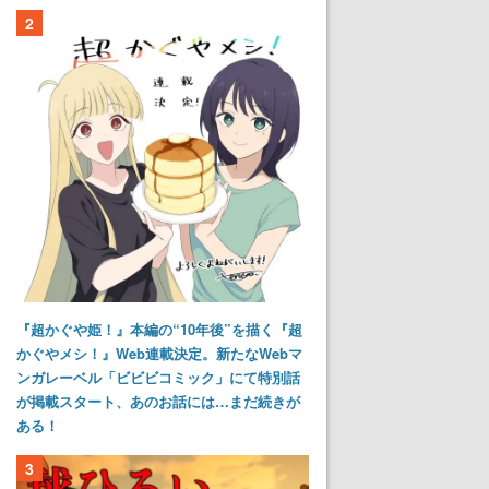
2
『超かぐや姫！』本編の“10年後”を描く『超
かぐやメシ！』Web連載決定。新たなWebマ
ンガレーベル「ビビビコミック」にて特別話
が掲載スタート、あのお話には…まだ続きが
ある！
3