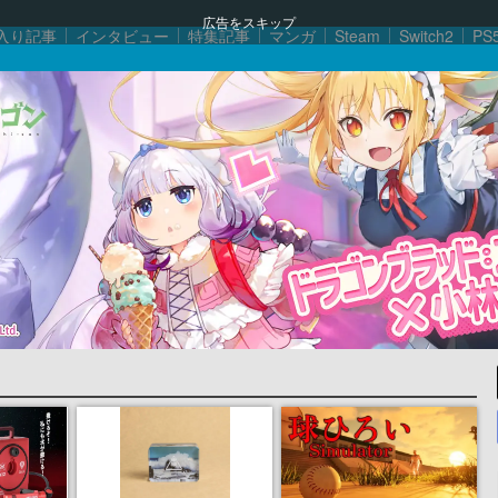
広告をスキップ
入り記事
インタビュー
特集記事
マンガ
Steam
Switch2
PS