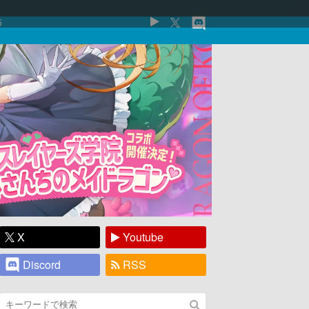
5
X
Youtube
Discord
RSS