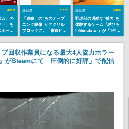
4323
2772
2486
注目度
注目度
ダム』の
「東映」の“あのオープ
野球部の過酷な“補欠”を
クⅡ」を
ニング映像”がアクリル
体験するゲーム『球ひろ
水ホース
ブロックに。「東映ヒス
いSimulator』が「1件」
始。本体
トリカル グッズコレクシ
のウィッシュリストをも
ーソナル
ョン」が8月下旬より発
とにチェコ語に対応し
公国軍の
売
SNSで話題に。『キング
プ回収作業員になる最大4人協力ホラー
式番号な
ダム・カム』開発元やチ
any』がSteamにて「圧倒的に好評」で配信
ェコのプロ野球選手から
称賛の声