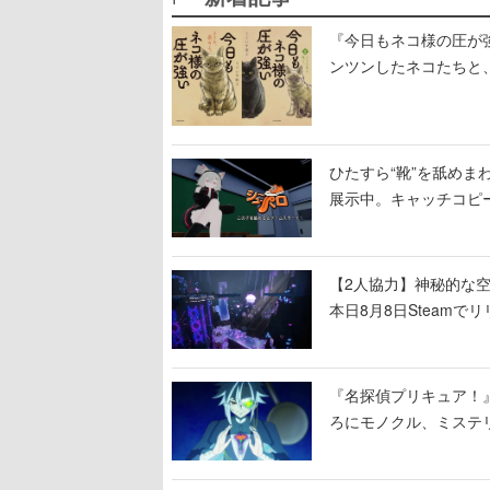
『今日もネコ様の圧が
ンツンしたネコたちと
ひたすら“靴”を舐めま
展示中。キャッチコピ
開設され、2026年リ
【2人協力】神秘的な空間でパ
本日8月8日Steam
ームを探索しながら脱
『名探偵プリキュア！
ろにモノクル、ミステ