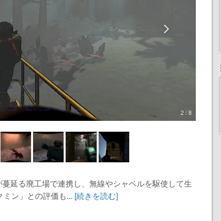
2 / 8
が蔓延る廃工場で連携し、無線やシャベルを駆使して生
ミン」との評価も...
[続きを読む]