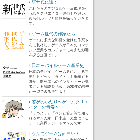
新世代に訊く
これからのデジタルゲーム市場を担
う若きクリエイター達の姿を追い、
彼らのルーツと情熱を探っていきま
す。
ゲーム世代の作家たち
ゲームに多大な影響を受けた作家さ
んに取材し、ゲームが日本のコンテ
ンツ産業やカルチャーに与えた影響
を探る企画です。
日本モバイルゲーム産業史
日本のモバイルゲーム史における主
要なトピック・タイトルを網羅する
ほか、開発者へのインタビューや識
者による解説を掲載。約20年の歴史
が一望できる決定版！
若ゲのいたり〜ゲームクリエ
イターの青春〜
『うつヌケ』『ペンと箸』等で知ら
れるマンガ家・田中圭一先生による
ゲーム業界レポートマンガです。
なんでゲームは面白い？
ゲーム開発者・hamatsu氏がゲーム