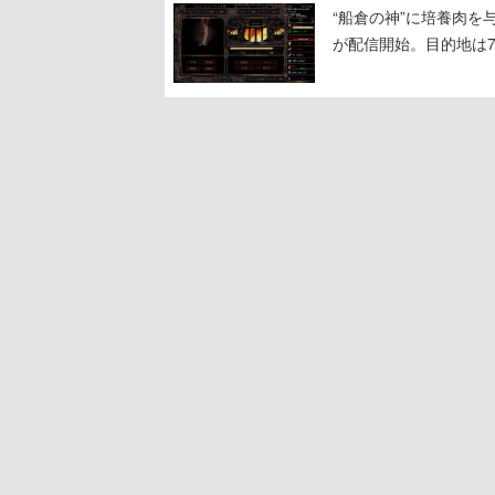
“船倉の神”に培養肉
が配信開始。目的地は
人間を増やし、加工し