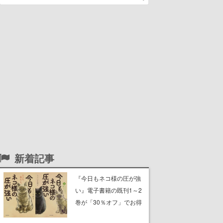
新着記事
『今日もネコ様の圧が強
い』電子書籍の既刊1～2
巻が「30％オフ」でお得
に。ジト目でツンツンし