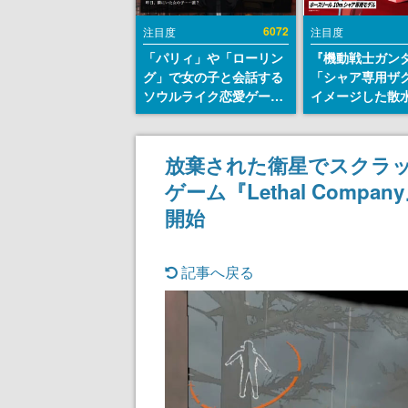
6072
注目度
注目度
「パリィ」や「ローリン
『機動戦士ガン
グ」で女の子と会話する
「シャア専用ザ
ソウルライク恋愛ゲーム
イメージした散
『小早川さんはソウルラ
リールが予約開
イク』無料公開。返事に
にはシャアのパ
失敗すると「YOU
マークやジオン
放棄された衛星でスクラッ
DIED」
エンブレム、型
ゲーム『Lethal Comp
どを配置
開始
記事へ戻る