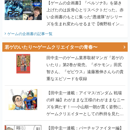
ズを生まれ変わらせるまで【橋野桂インタ
ビュー】
ゲームの企画書
の記事一覧
若ゲのいたり〜ゲームクリエイターの青春〜
田中圭一のゲーム業界取材マンガ『若ゲの
いたり』第2巻が発売。『ポケモン』田尻
智さん、『ゼビウス』遠藤雅伸さんらの貴
重なエピソードを収録
【田中圭一連載：アイマス/ガンダム 戦場
の絆 編】わがままな王様のわがままなニー
ズを満たす！──小山順一朗が貫く姿勢に、
ゲームクリエイターとしての矜持を見た
【若ゲのいたり最終回】
【田中圭一連載：バーチャファイター編】
「新しい3D表現のために、軍事技術を採り
入れたい」世界情勢を味方につけて、ゲー
ムに革命をもたらした鈴木 裕の功績【若ゲ