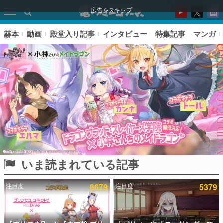
広告をスキップ
赫本
動画
殿堂入り記事
インタビュー
特集記事
マンガ
いま読まれている記事
ピックアップ
注目度
8679
注目度
5379
電ファミのいま読まれている記事ランキング
アプリセール情報