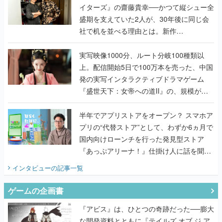
『TATSUJIN EXTREME』で初タッグを組
んだレジェンド2人に訊く開発秘話
実写映像1000分、ルート分岐100種類以
上。配信開始5日で100万本を売った、中国
発の実写インタラクティブドラマゲーム
『盛世天下：女帝への道II』の、規模が違
うこだわりをプロデューサーに聞いた
半年でアプリストアをオープン？ スマホア
プリの“代替ストア”として、わずか6ヵ月で
国内向けローンチを行った発見型ストア
『あっぷアリーナ！』仕掛け人に話を聞い
てみた
インタビュー
の記事一覧
ゲームの企画書
『アビス』は、ひとつの奇跡だった──膨大
な開発資料とともに『テイルズ オブ ジ ア
ビス』開発陣に聞く、「生まれた意味を知
るRPG」が生まれた理由【ゲームの企画
書】