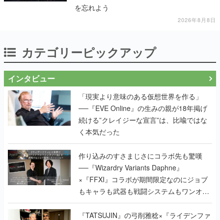
カテゴリーピックアップ
インタビュー
「現実より意味のある仮想世界を作る」
──『EVE Online』の生みの親が18年掲げ
続ける”クレイジーな宣言”は、比喩ではな
く本気だった
作り込みのすさまじさにコラボ先も驚嘆
──『Wizardry Variants Daphne』
×『FFXI』コラボが期間限定なのにジョブ
もキャラも武器も戦闘システムもワンオフ
で作り込まれた理由を両ディレクターに聞
く
『TATSUJIN』の弓削雅稔×『ライデンファ
イターズ』の齋藤貴幸──かつて縦シュー全
盛期を支えていた2人が、30年後に同じ会
社で机を並べる理由とは。新作