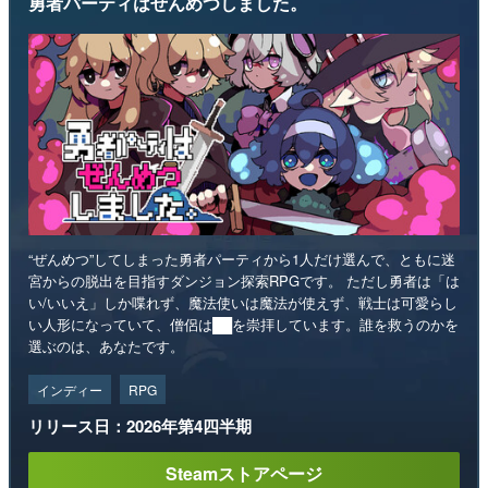
“ぜんめつ”してしまった勇者パーティから1人だけ選んで、ともに迷
宮からの脱出を目指すダンジョン探索RPGです。 ただし勇者は「は
い/いいえ」しか喋れず、魔法使いは魔法が使えず、戦士は可愛らし
い人形になっていて、僧侶は██を崇拝しています。誰を救うのかを
選ぶのは、あなたです。
インディー
RPG
リリース日：2026年第4四半期
Steamストアページ