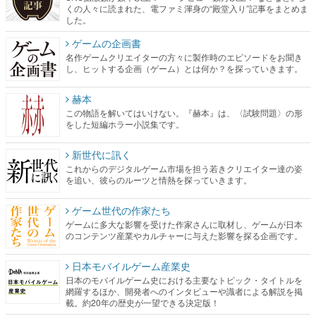
名作ゲームクリエイターの方々に製作時のエピソードをお聞き
し、ヒットする企画（ゲーム）とは何か？を探っていきます。
赫本
この物語を解いてはいけない。『赫本』は、〈試験問題〉の形
をした短編ホラー小説集です。
新世代に訊く
これからのデジタルゲーム市場を担う若きクリエイター達の姿
を追い、彼らのルーツと情熱を探っていきます。
ゲーム世代の作家たち
ゲームに多大な影響を受けた作家さんに取材し、ゲームが日本
のコンテンツ産業やカルチャーに与えた影響を探る企画です。
日本モバイルゲーム産業史
日本のモバイルゲーム史における主要なトピック・タイトルを
網羅するほか、開発者へのインタビューや識者による解説を掲
載。約20年の歴史が一望できる決定版！
若ゲのいたり〜ゲームクリエイターの青春〜
『うつヌケ』『ペンと箸』等で知られるマンガ家・田中圭一先
生によるゲーム業界レポートマンガです。