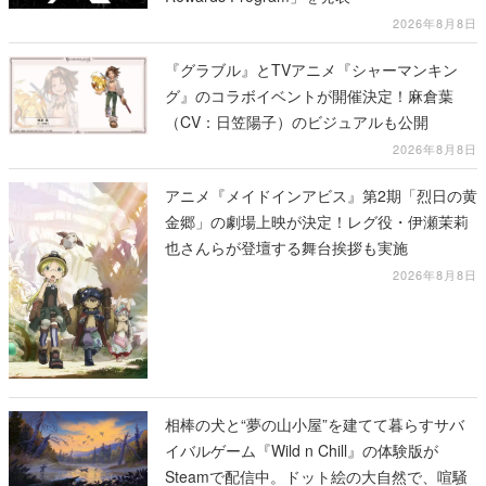
グ』のコラボイベントが開催決定！麻倉葉
（CV：日笠陽子）のビジュアルも公開
2026年8月8日
アニメ『メイドインアビス』第2期「烈日の黄
金郷」の劇場上映が決定！レグ役・伊瀬茉莉
也さんらが登壇する舞台挨拶も実施
2026年8月8日
相棒の犬と“夢の山小屋”を建てて暮らすサバ
イバルゲーム『Wild n Chill』の体験版が
Steamで配信中。ドット絵の大自然で、喧騒
を忘れよう
2026年8月8日