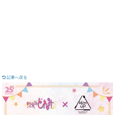
日本のコンテンツ産業やカルチャーに与えた影響を探る企
画です。
日本モバイルゲーム産業史
日本のモバイルゲーム史における主要なトピック・タイト
ルを網羅するほか、開発者へのインタビューや識者による
解説を掲載。約20年の歴史が一望できる決定版！
若ゲのいたり〜ゲームクリエイターの青春〜
『うつヌケ』『ペンと箸』等で知られるマンガ家・田中圭
一先生によるゲーム業界レポートマンガです。
記事へ戻る
なんでゲームは面白い？
ゲーム開発者・hamatsu氏がゲームの魅力を画面や操作の
具体的な形から解き明かしていく、硬派で骨太な評論連載
です。
ゲームが変えた日本語
「経験値」「裏技」「ラスボス」… ゲームにまつわる言葉
の起源や用法の変遷を、コンピューター文化史研究家・タ
イニーP氏が徹底調査。
カテゴリ
特集記事