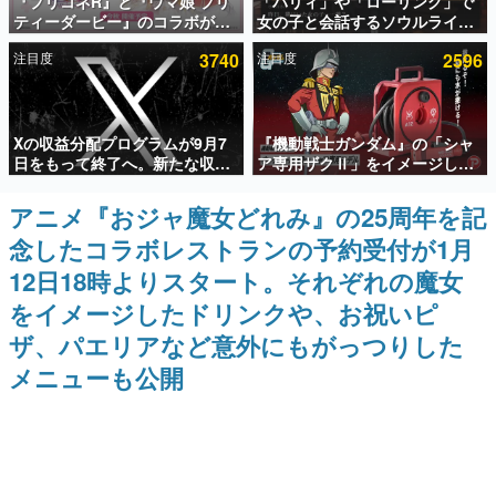
『プリコネR』と『ウマ娘 プリ
「パリィ」や「ローリング」で
ティーダービー』のコラボが決
女の子と会話するソウルライク
インタビュー
定！“最大170連無料”の8.5周年
恋愛ゲーム『小早川さんはソウ
注目度
3740
注目度
2596
キャンペーンなども発表
ルライク』無料公開。返事に失
連載・特集一覧
敗すると「YOU DIED」
殿堂入り記事
Xの収益分配プログラムが9月7
『機動戦士ガンダム』の「シャ
SNS拡散数が数千以上！ ページビュー数万以上！ などな
ど。多くの人々に読まれた、電ファミ渾身の“殿堂入り”記
日をもって終了へ。新たな収益
ア専用ザクⅡ」をイメージした
事をまとめました。
化制度「Original Content
散水ホースリールが予約開始。
Rewards Program」を発表
本体にはシャアのパーソナルマ
アニメ『おジャ魔女どれみ』の25周年を記
ゲームの企画書
ークやジオン公国軍のエンブレ
名作ゲームクリエイターの方々に製作時のエピソードをお
念したコラボレストランの予約受付が1月
ム、型式番号などを配置
聞きし、ヒットする企画（ゲーム）とは何か？を探ってい
きます。
12日18時よりスタート。それぞれの魔女
赫本
をイメージしたドリンクや、お祝いピ
この物語を解いてはいけない。『赫本』は、〈試験問題〉
ザ、パエリアなど意外にもがっつりした
の形をした短編ホラー小説集です。
メニューも公開
新世代に訊く
これからのデジタルゲーム市場を担う若きクリエイター達
の姿を追い、彼らのルーツと情熱を探っていきます。
ゲーム世代の作家たち
ゲームに多大な影響を受けた作家さんに取材し、ゲームが