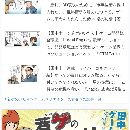
のいたり】
【田中圭一：若ゲのいたり】ゲーム開発統
合環境「Unreal Engine」最新バージョン
で、開発環境はどう変わる？ ゲーム業界向
けソリューションイベント「GTMF2019」
に行って、より理解を深めよう【PR】
【田中圭一連載：サイバーコネクトツー
編】すべての責任はオレが取る。だから、
付いてきてくれないか──男の熱意はチーム
解散の危機を救い、『.hack』成功の活路を
開く。業界の快男児・松山 洋に流れる血は
若ゲのいたり〜ゲームクリエイターの青春〜
の記事一覧
『少年ジャンプ』色だった【若ゲのいた
り】