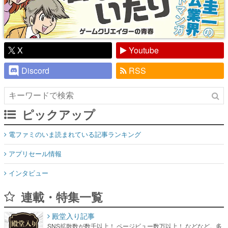
X
Youtube
Discord
RSS
ピックアップ
電ファミのいま読まれている記事ランキング
アプリセール情報
インタビュー
連載・特集一覧
殿堂入り記事
SNS拡散数が数千以上！ ページビュー数万以上！ などなど。多
くの人々に読まれた、電ファミ渾身の“殿堂入り”記事をまとめま
した。
ゲームの企画書