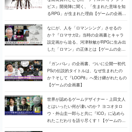
なにが、人を「ロマンシング」させるの
か？『ロマサガ2』当時の企画書とキャラ
設定画から迫る、河津秋敏がRPGに生み出
した「ロマン」の正体とは【ゲームの企画
書】
『ガンパレ』の企画書、ついに公開━初代
PSの伝説的タイトルは、なぜ生まれたの
か？そして『LOOP8』へ受け継がれたもの
【ゲームの企画書】
世界が認めるゲームデザイナー・上田文人
とはいったい何が凄いのか？ ヨコオタロ
ウ・外山圭一郎らと共に『ICO』に込めら
れたこだわりを語り尽くす！【ゲームの企
画書】
【ゲームの企画書】『ペルソナ3』を築き
上げたのは反骨心とリスペクトだった。赤
い企画書のもとに集った“愚連隊”がシリー