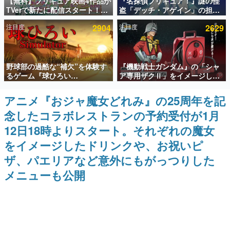
【無料】プリキュア映画4作品が
『名探偵プリキュア！』謎の怪
TVerで新たに配信スタート！な
盗「デッチ・アゲイン」の担当
インタビュー
んと2018年～2024年の映画ほぼ
キャストは天﨑滉平さんと判
注目度
2904
注目度
2629
すべてが見放題に、ぶっちゃけ
明。『Re:ゼロから始める異世
連載・特集一覧
ありえないラインナップ
界生活』オットー役、『ヒプノ
シスマイク』山田三郎役など
殿堂入り記事
野球部の過酷な“補欠”を体験す
『機動戦士ガンダム』の「シャ
SNS拡散数が数千以上！ ページビュー数万以上！ などな
ど。多くの人々に読まれた、電ファミ渾身の“殿堂入り”記
るゲーム『球ひろい
ア専用ザクⅡ」をイメージした
事をまとめました。
Simulator』が「1件」のウィッ
散水ホースリールが予約開始。
シュリストをもとにチェコ語に
本体にはシャアのパーソナルマ
アニメ『おジャ魔女どれみ』の25周年を記
ゲームの企画書
対応しSNSで話題に。『キング
ークやジオン公国軍のエンブレ
名作ゲームクリエイターの方々に製作時のエピソードをお
念したコラボレストランの予約受付が1月
ダム・カム』開発元やチェコの
ム、型式番号などを配置
聞きし、ヒットする企画（ゲーム）とは何か？を探ってい
プロ野球選手から称賛の声
きます。
12日18時よりスタート。それぞれの魔女
赫本
をイメージしたドリンクや、お祝いピ
この物語を解いてはいけない。『赫本』は、〈試験問題〉
ザ、パエリアなど意外にもがっつりした
の形をした短編ホラー小説集です。
メニューも公開
新世代に訊く
これからのデジタルゲーム市場を担う若きクリエイター達
の姿を追い、彼らのルーツと情熱を探っていきます。
ゲーム世代の作家たち
ゲームに多大な影響を受けた作家さんに取材し、ゲームが