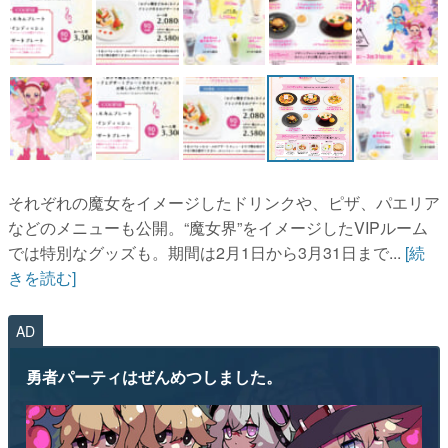
それぞれの魔女をイメージしたドリンクや、ピザ、パエリア
などのメニューも公開。“魔女界”をイメージしたVIPルーム
では特別なグッズも。期間は2月1日から3月31日まで...
[続
きを読む]
AD
勇者パーティはぜんめつしました。