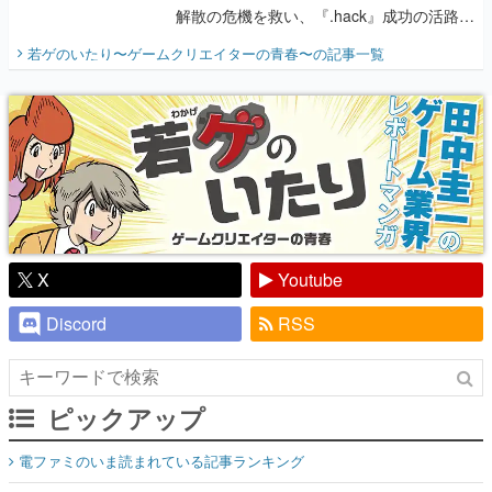
解散の危機を救い、『.hack』成功の活路を
開く。業界の快男児・松山 洋に流れる血は
若ゲのいたり〜ゲームクリエイターの青春〜
の記事一覧
『少年ジャンプ』色だった【若ゲのいた
り】
X
Youtube
Discord
RSS
ピックアップ
電ファミのいま読まれている記事ランキング