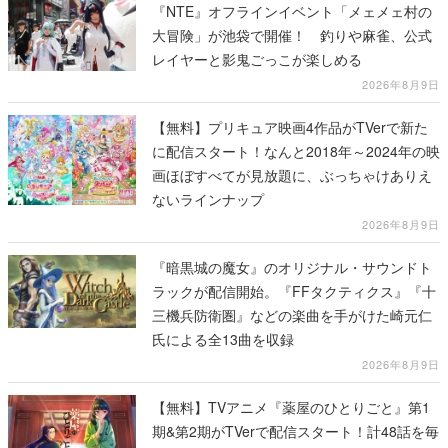
『NTE』オフラインイベント「メェメェ村の
大冒険」が池袋で開催！ 釣りや麻雀、公式
レイヤーと影鬼ごっこが楽しめる
2026年8月9日
【無料】プリキュア映画4作品がTVerで新た
に配信スタート！なんと2018年～2024年の映
画ほぼすべてが見放題に、ぶっちゃけありえ
ないラインナップ
2026年8月9日
『暗黒城の魔女』のオリジナル・サウンドト
ラックが配信開始。『FFタクティクス』『十
三機兵防衛圏』などの楽曲を手がけた崎元仁
氏による全13曲を収録
2026年8月9日
【無料】TVアニメ『薬屋のひとりごと』第1
期&第2期がTVerで配信スタート！計48話を毎