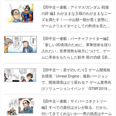
【田中圭一連載：アイマス/ガンダム 戦場
の絆 編】わがままな王様のわがままなニー
ズを満たす！──小山順一朗が貫く姿勢に、
ゲームクリエイターとしての矜持を見た
【若ゲのいたり最終回】
【田中圭一連載：バーチャファイター編】
「新しい3D表現のために、軍事技術を採り
入れたい」世界情勢を味方につけて、ゲー
ムに革命をもたらした鈴木 裕の功績【若ゲ
のいたり】
【田中圭一：若ゲのいたり】ゲーム開発統
合環境「Unreal Engine」最新バージョン
で、開発環境はどう変わる？ ゲーム業界向
けソリューションイベント「GTMF2019」
に行って、より理解を深めよう【PR】
【田中圭一連載：サイバーコネクトツー
編】すべての責任はオレが取る。だから、
付いてきてくれないか──男の熱意はチーム