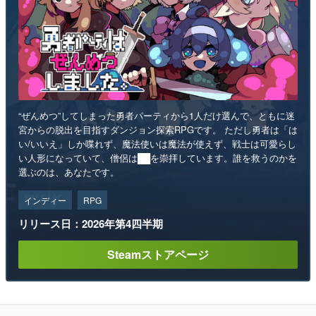
“ぜんめつ”してしまった勇者パーティから1人だけ選んで、ともに迷
宮からの脱出を目指すダンジョン探索RPGです。 ただし勇者は「は
い/いいえ」しか喋れず、魔法使いは魔法が使えず、戦士は可愛らし
い人形になっていて、僧侶は██を崇拝しています。誰を救うのかを
選ぶのは、あなたです。
インディー
RPG
リリース日：2026年第4四半期
Steamストアページ