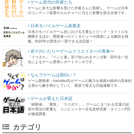
ゲーム世代の作家たち
ゲームに多大な影響を受けた作家さんに取材し、ゲームが日本
のコンテンツ産業やカルチャーに与えた影響を探る企画です。
日本モバイルゲーム産業史
日本のモバイルゲーム史における主要なトピック・タイトルを
網羅するほか、開発者へのインタビューや識者による解説を掲
載。約20年の歴史が一望できる決定版！
若ゲのいたり〜ゲームクリエイターの青春〜
『うつヌケ』『ペンと箸』等で知られるマンガ家・田中圭一先
生によるゲーム業界レポートマンガです。
なんでゲームは面白い？
ゲーム開発者・hamatsu氏がゲームの魅力を画面や操作の具体的
な形から解き明かしていく、硬派で骨太な評論連載です。
ゲームが変えた日本語
「経験値」「裏技」「ラスボス」… ゲームにまつわる言葉の起
源や用法の変遷を、コンピューター文化史研究家・タイニーP氏
が徹底調査。
カテゴリ