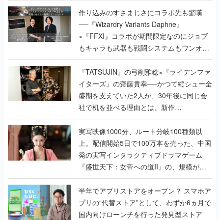
作り込みのすさまじさにコラボ先も驚嘆
──『Wizardry Variants Daphne』
×『FFXI』コラボが期間限定なのにジョブ
もキャラも武器も戦闘システムもワンオフ
で作り込まれた理由を両ディレクターに聞
く
『TATSUJIN』の弓削雅稔×『ライデンファ
イターズ』の齋藤貴幸──かつて縦シュー全
盛期を支えていた2人が、30年後に同じ会
社で机を並べる理由とは。新作
『TATSUJIN EXTREME』で初タッグを組
んだレジェンド2人に訊く開発秘話
実写映像1000分、ルート分岐100種類以
上。配信開始5日で100万本を売った、中国
発の実写インタラクティブドラマゲーム
『盛世天下：女帝への道II』の、規模が違
うこだわりをプロデューサーに聞いた
半年でアプリストアをオープン？ スマホア
プリの“代替ストア”として、わずか6ヵ月で
国内向けローンチを行った発見型ストア