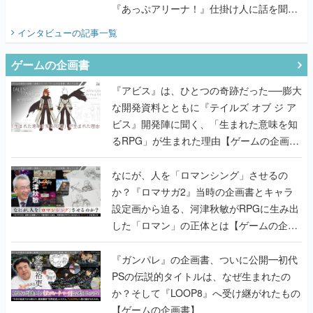
『あっぷアリーナ！』仕掛け人に話を聞い
てみた
インタビュー
の記事一覧
ゲームの企画書
『アビス』は、ひとつの奇跡だった──膨大
な開発資料とともに『テイルズ オブ ジ ア
ビス』開発陣に聞く、「生まれた意味を知
るRPG」が生まれた理由【ゲームの企画
書】
なにが、人を「ロマンシング」させるの
か？『ロマサガ2』当時の企画書とキャラ
設定画から迫る、河津秋敏がRPGに生み出
した「ロマン」の正体とは【ゲームの企画
書】
『ガンパレ』の企画書、ついに公開━初代
PSの伝説的タイトルは、なぜ生まれたの
か？そして『LOOP8』へ受け継がれたもの
【ゲームの企画書】