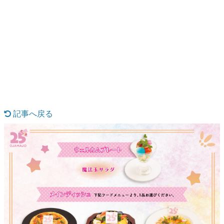
日本のコンテンツ産業やカルチャーに与えた影響を探る企
画です。
日本モバイルゲーム産業史
日本のモバイルゲーム史における主要なトピック・タイト
ルを網羅するほか、開発者へのインタビューや識者による
解説を掲載。約20年の歴史が一望できる決定版！
若ゲのいたり〜ゲームクリエイターの青春〜
『うつヌケ』『ペンと箸』等で知られるマンガ家・田中圭
一先生によるゲーム業界レポートマンガです。
記事へ戻る
なんでゲームは面白い？
ゲーム開発者・hamatsu氏がゲームの魅力を画面や操作の
具体的な形から解き明かしていく、硬派で骨太な評論連載
です。
ゲームが変えた日本語
「経験値」「裏技」「ラスボス」… ゲームにまつわる言葉
の起源や用法の変遷を、コンピューター文化史研究家・タ
イニーP氏が徹底調査。
カテゴリ
特集記事