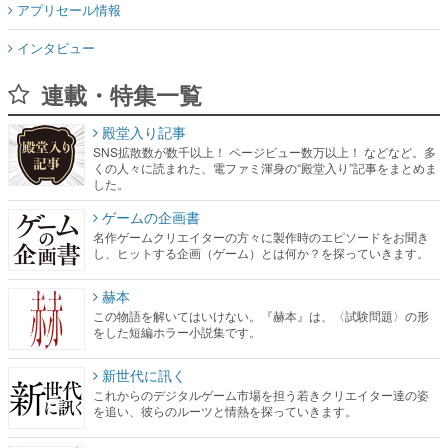
アプリセール情報
インタビュー
連載・特集一覧
殿堂入り記事
SNS拡散数が数千以上！ ページビュー数万以上！ などなど。多
くの人々に読まれた、電ファミ渾身の“殿堂入り”記事をまとめま
した。
ゲームの企画書
名作ゲームクリエイターの方々に製作時のエピソードをお聞き
し、ヒットする企画（ゲーム）とは何か？を探っていきます。
赫本
この物語を解いてはいけない。『赫本』は、〈試験問題〉の形
をした短編ホラー小説集です。
新世代に訊く
これからのデジタルゲーム市場を担う若きクリエイター達の姿
を追い、彼らのルーツと情熱を探っていきます。