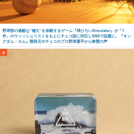
野球部の過酷な“補欠”を体験するゲーム『球ひろいSimulator』が「1
件」のウィッシュリストをもとにチェコ語に対応しSNSで話題に。『キン
グダム・カム』開発元やチェコのプロ野球選手から称賛の声
4