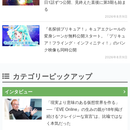
日1話ずつ公開、見終えた直後に第3期も始ま
る
2026年8月9日
『名探偵プリキュア！』キュアエクレールの
変身シーンが無料公開スタート。「プリキュ
ア！フライング・インフィニティ！」のバン
ク映像も同時公開
2026年8月9日
カテゴリーピックアップ
インタビュー
「現実より意味のある仮想世界を作る」
──『EVE Online』の生みの親が18年掲げ
続ける”クレイジーな宣言”は、比喩ではな
く本気だった