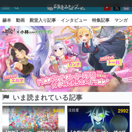
広告をスキップ
赫本
動画
殿堂入り記事
インタビュー
特集記事
マンガ
いま読まれている記事
ピックアップ
注目度
9405
注目度
2992
電ファミのいま読まれている記事ランキング
アプリセール情報