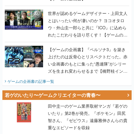
世界が認めるゲームデザイナー・上田文人
とはいったい何が凄いのか？ ヨコオタロ
ウ・外山圭一郎らと共に『ICO』に込めら
れたこだわりを語り尽くす！【ゲームの企
画書】
【ゲームの企画書】『ペルソナ3』を築き
上げたのは反骨心とリスペクトだった。赤
い企画書のもとに集った“愚連隊”がシリー
ズを生まれ変わらせるまで【橋野桂インタ
ビュー】
ゲームの企画書
の記事一覧
若ゲのいたり〜ゲームクリエイターの青春〜
田中圭一のゲーム業界取材マンガ『若ゲの
いたり』第2巻が発売。『ポケモン』田尻
智さん、『ゼビウス』遠藤雅伸さんらの貴
重なエピソードを収録