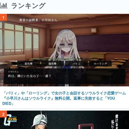
ランキング
1
「パリィ」や「ローリング」で女の子と会話するソウルライク恋愛ゲーム
『小早川さんはソウルライク』無料公開。返事に失敗すると「YOU
DIED」
2