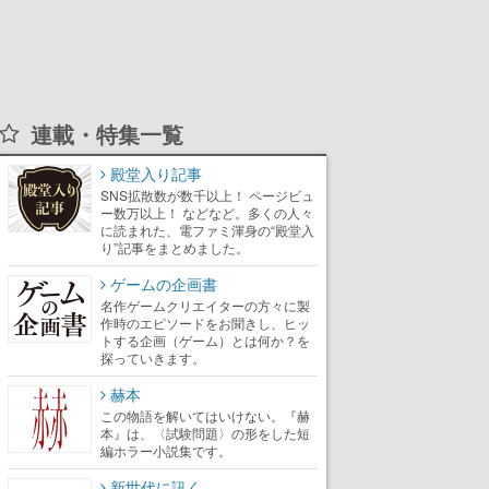
連載・特集一覧
殿堂入り記事
SNS拡散数が数千以上！ ページビュ
ー数万以上！ などなど。多くの人々
に読まれた、電ファミ渾身の“殿堂入
り”記事をまとめました。
ゲームの企画書
名作ゲームクリエイターの方々に製
作時のエピソードをお聞きし、ヒッ
トする企画（ゲーム）とは何か？を
探っていきます。
赫本
この物語を解いてはいけない。『赫
本』は、〈試験問題〉の形をした短
編ホラー小説集です。
新世代に訊く