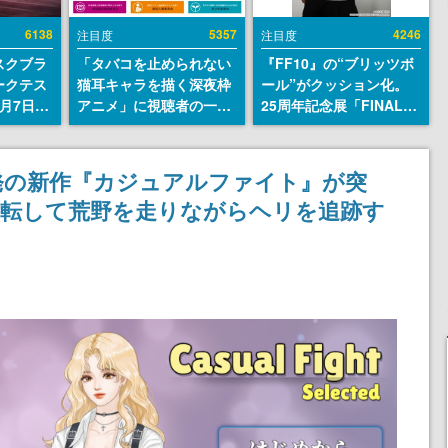
6138
5357
4246
注目度
注目度
スクブラ
「タバコを止められない
『FF10』の“ブリッツボ
ークテス
猫耳キャラを描く深夜枠
ール”がクッション化。
月7日22
アニメ」に視聴者の一部
25周年記念展「FINAL
サイトの
から批判意見。違法薬物
FANTASY X MUSEUM-
確認可
の使用と思しき描写も含
幻光の記憶-」のグッズ情
8月21
めて、BPOが議論を交わ
報が一部公開
発の新作『カジュアルファイト』が突
す
運転して荒野を走りながらヘリを追跡す