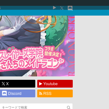
5
X
Youtube
Discord
RSS