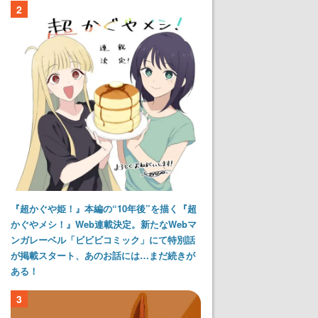
2
『超かぐや姫！』本編の“10年後”を描く『超
かぐやメシ！』Web連載決定。新たなWebマ
ンガレーベル「ビビビコミック」にて特別話
が掲載スタート、あのお話には…まだ続きが
ある！
3