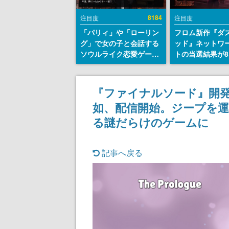
8184
注目度
注目度
「パリィ」や「ローリン
フロム新作『ダ
グ」で女の子と会話する
ッド』ネットワ
ソウルライク恋愛ゲーム
トの当選結果が8
『小早川さんはソウルラ
時に発表。応募
イク』無料公開。返事に
マイページから
失敗すると「YOU
能、テスト実施は
『ファイナルソード』開
DIED」
日～24日
如、配信開始。ジープを
る謎だらけのゲームに
記事へ戻る