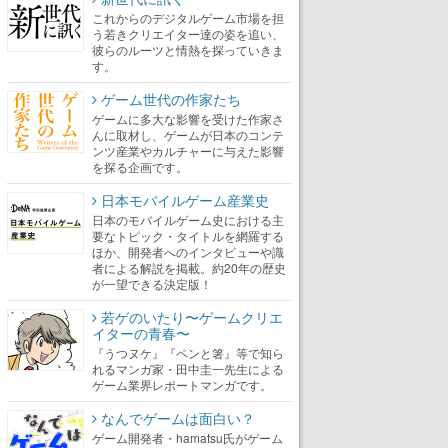
これからのデジタルゲーム市場を担
う若きクリエイター達の姿を追い、
彼らのルーツと情熱を探っていきま
す。
ゲーム世代の作家たち
ゲームに多大な影響を受けた作家さ
んに取材し、ゲームが日本のコンテ
ンツ産業やカルチャーに与えた影響
を探る企画です。
日本モバイルゲーム産業史
日本のモバイルゲーム史における主
要なトピック・タイトルを網羅する
ほか、開発者へのインタビューや識
者による解説を掲載。約20年の歴史
が一望できる決定版！
若ゲのいたり〜ゲームクリエ
イターの青春〜
『うつヌケ』『ペンと箸』等で知ら
れるマンガ家・田中圭一先生による
ゲーム業界レポートマンガです。
なんでゲームは面白い？
ゲーム開発者・hamatsu氏がゲーム