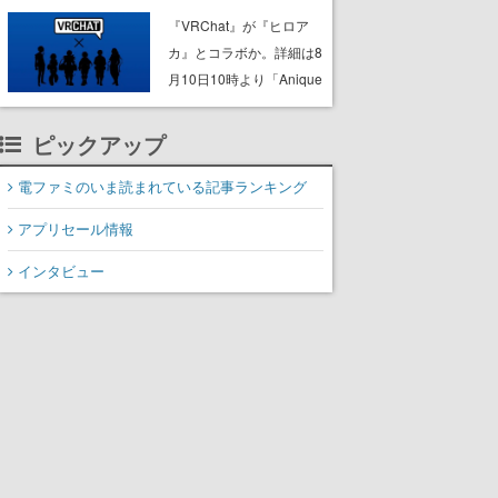
ック”なセールが開催中。
『VRChat』が『ヒロア
作品世界の理解と“啓蒙”を
カ』とコラボか。詳細は8
深められる狩人様必携の
月10日10時より「Anique
一冊
| アニーク」公式Xにて公
開
ピックアップ
電ファミのいま読まれている記事ランキング
アプリセール情報
インタビュー