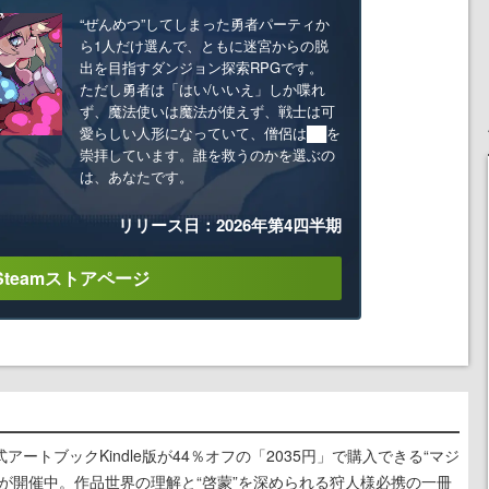
“ぜんめつ”してしまった勇者パーティか
ら1人だけ選んで、ともに迷宮からの脱
出を目指すダンジョン探索RPGです。
ただし勇者は「はい/いいえ」しか喋れ
ず、魔法使いは魔法が使えず、戦士は可
愛らしい人形になっていて、僧侶は██を
崇拝しています。誰を救うのかを選ぶの
は、あなたです。
リリース日：2026年第4四半期
Steamストアページ
ートブックKindle版が44％オフの「2035円」で購入できる“マジ
が開催中。作品世界の理解と“啓蒙”を深められる狩人様必携の一冊