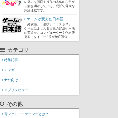
の魅力を画面や操作の具体的な形か
ら解き明かしていく、硬派で骨太な
評論連載です。
ゲームが変えた日本語
「経験値」「裏技」「ラスボス」…
ゲームにまつわる言葉の起源や用法
の変遷を、コンピューター文化史研
究家・タイニーP氏が徹底調査。
カテゴリ
特集記事
マンガ
女性向け
アプリレビュー
その他
電ファミニコゲーマーとは？