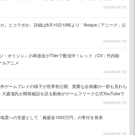
2026年8月7日
カ』とコラボか。詳細は8月10日10時より「Anique | アニーク」公
2026年8月7日
ジ・オリジン』の再放送がTVerで配信中！レッド（CV：竹内順
ナルアニメ
2026年8月7日
』試作ゲームプレイの様子が世界初公開、貴重な企画書の一部も見れち
大森滋氏が開発秘話を語る動画がゲームフリーク公式YouTubeで
2026年8月7日
地震への支援として「義援金1000万円」の寄付を発表
2026年8月7日