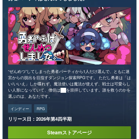
“ぜんめつ”してしまった勇者パーティから1人だけ選んで、ともに迷
宮からの脱出を目指すダンジョン探索RPGです。 ただし勇者は「は
い/いいえ」しか喋れず、魔法使いは魔法が使えず、戦士は可愛らし
い人形になっていて、僧侶は██を崇拝しています。誰を救うのかを
選ぶのは、あなたです。
インディー
RPG
リリース日：2026年第4四半期
Steamストアページ