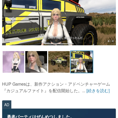
マンガ
女性向け
アプリレビュー
その他
4 / 4
電ファミニコゲーマーとは？
運営：株式会社マレ
HUP Gamesは、新作アクション・アドベンチャーゲーム
『カジュアルファイト』を配信開始した。...
[続きを読む]
AD
勇者パーティはぜんめつしました。