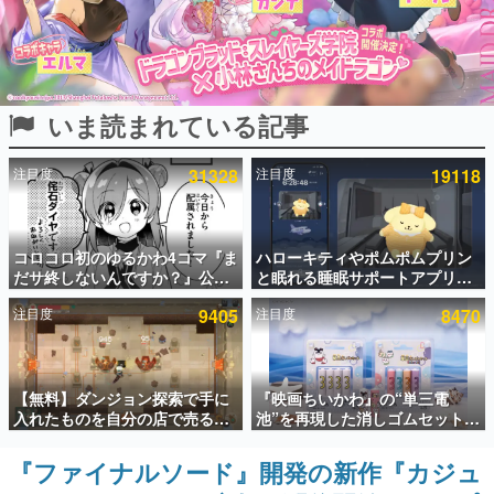
インタビュー
連載・特集一覧
いま読まれている記事
殿堂入り記事
SNS拡散数が数千以上！ ページビュー数万以上！ などな
ど。多くの人々に読まれた、電ファミ渾身の“殿堂入り”記
注目度
31328
注目度
19118
事をまとめました。
ゲームの企画書
名作ゲームクリエイターの方々に製作時のエピソードをお
聞きし、ヒットする企画（ゲーム）とは何か？を探ってい
コロコロ初のゆるかわ4コマ『ま
ハローキティやポムポムプリン
きます。
だサ終しないんですか？』公開
と眠れる睡眠サポートアプリ
スタート。主人公は新入社員の
『ゆめたび』が配信中。キャラ
赫本
注目度
9405
注目度
8470
侘石ダイヤ、ゲーム会社を舞台
ごとのASMRや目覚ましアラー
この物語を解いてはいけない。『赫本』は、〈試験問題〉
にトラブルへ対応する社員たち
ムも搭載
の形をした短編ホラー小説集です。
を描く
新世代に訊く
【無料】ダンジョン探索で手に
『映画ちいかわ』の“単三電
これからのデジタルゲーム市場を担う若きクリエイター達
入れたものを自分の店で売るゲ
池”を再現した消しゴムセットが
の姿を追い、彼らのルーツと情熱を探っていきます。
ーム『Moonlighter』がSteam
8月7日より発売決定。公式は
にて無料配布中！続編
「在ったものを 消しながら いつ
『ファイナルソード』開発の新作『カジュ
ゲーム世代の作家たち
『Moonlighter 2』の9月2日正
かなくなる 永遠のいのち」と紹
ゲームに多大な影響を受けた作家さんに取材し、ゲームが