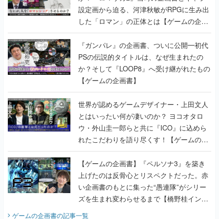
設定画から迫る、河津秋敏がRPGに生み出
した「ロマン」の正体とは【ゲームの企画
書】
『ガンパレ』の企画書、ついに公開━初代
PSの伝説的タイトルは、なぜ生まれたの
か？そして『LOOP8』へ受け継がれたもの
【ゲームの企画書】
世界が認めるゲームデザイナー・上田文人
とはいったい何が凄いのか？ ヨコオタロ
ウ・外山圭一郎らと共に『ICO』に込めら
れたこだわりを語り尽くす！【ゲームの企
画書】
【ゲームの企画書】『ペルソナ3』を築き
上げたのは反骨心とリスペクトだった。赤
い企画書のもとに集った“愚連隊”がシリー
ズを生まれ変わらせるまで【橋野桂インタ
ビュー】
ゲームの企画書
の記事一覧