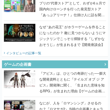
プリの“代替ストア”として、わずか6ヵ月で
国内向けローンチを行った発見型ストア
『あっぷアリーナ！』仕掛け人に話を聞い
てみた
なぜ “あの花王” がホラーゲームを作ること
になったのか？ 敵に見つからないようにマ
ジックリンでこっそり掃除する『しずかな
おそうじ』が生まれるまで【開発座談会】
インタビュー
の記事一覧
ゲームの企画書
『アビス』は、ひとつの奇跡だった──膨大
な開発資料とともに『テイルズ オブ ジ ア
ビス』開発陣に聞く、「生まれた意味を知
るRPG」が生まれた理由【ゲームの企画
書】
なにが、人を「ロマンシング」させるの
か？『ロマサガ2』当時の企画書とキャラ