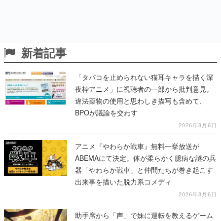
新着記事
「タバコを止められない猫耳キャラを描く深
夜枠アニメ」に視聴者の一部から批判意見。
違法薬物の使用と思わしき描写も含めて、
BPOが議論を交わす
2026年8月6日
アニメ『やわらか戦車』無料一挙放送が
ABEMAにて決定。体が柔らかく臆病な謎の兵
器「やわらか戦車」と仲間たちが巻き起こす
出来事を描いた脱力系コメディ
2026年8月6日
助手席から「声」で妹に運転を教えるゲーム