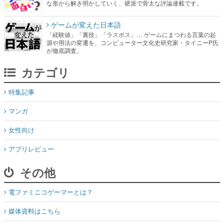
な形から解き明かしていく、硬派で骨太な評論連載です。
ゲームが変えた日本語
「経験値」「裏技」「ラスボス」… ゲームにまつわる言葉の起
源や用法の変遷を、コンピューター文化史研究家・タイニーP氏
が徹底調査。
カテゴリ
特集記事
マンガ
女性向け
アプリレビュー
その他
電ファミニコゲーマーとは？
媒体資料はこちら