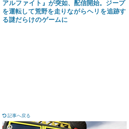
アルファイト』が突如、配信開始。ジープ
式リリースを記念したキャンペ
介
日本のコンテンツ産業やカルチャーに与えた影響を探る企
ーン
を運転して荒野を走りながらヘリを追跡す
画です。
る謎だらけのゲームに
日本モバイルゲーム産業史
日本のモバイルゲーム史における主要なトピック・タイト
ルを網羅するほか、開発者へのインタビューや識者による
解説を掲載。約20年の歴史が一望できる決定版！
若ゲのいたり〜ゲームクリエイターの青春〜
『うつヌケ』『ペンと箸』等で知られるマンガ家・田中圭
一先生によるゲーム業界レポートマンガです。
なんでゲームは面白い？
ゲーム開発者・hamatsu氏がゲームの魅力を画面や操作の
具体的な形から解き明かしていく、硬派で骨太な評論連載
です。
ゲームが変えた日本語
「経験値」「裏技」「ラスボス」… ゲームにまつわる言葉
の起源や用法の変遷を、コンピューター文化史研究家・タ
イニーP氏が徹底調査。
カテゴリ
記事へ戻る
特集記事