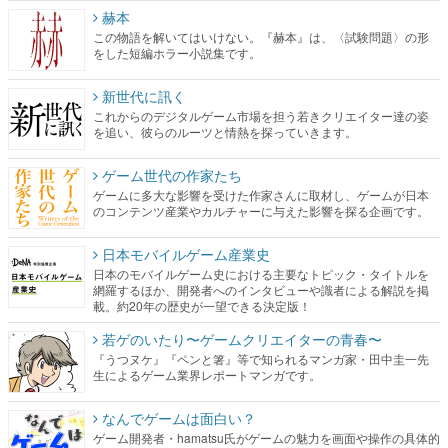
赫本
この物語を解いてはいけない。『赫本』は、〈試験問題〉の形
をした短編ホラー小説集です。
新世代に訊く
これからのデジタルゲーム市場を担う若きクリエイター達の姿
を追い、彼らのルーツと情熱を探っていきます。
ゲーム世代の作家たち
ゲームに多大な影響を受けた作家さんに取材し、ゲームが日本
のコンテンツ産業やカルチャーに与えた影響を探る企画です。
日本モバイルゲーム産業史
日本のモバイルゲーム史における主要なトピック・タイトルを
網羅するほか、開発者へのインタビューや識者による解説を掲
載。約20年の歴史が一望できる決定版！
若ゲのいたり〜ゲームクリエイターの青春〜
『うつヌケ』『ペンと箸』等で知られるマンガ家・田中圭一先
生によるゲーム業界レポートマンガです。
なんでゲームは面白い？
ゲーム開発者・hamatsu氏がゲームの魅力を画面や操作の具体的