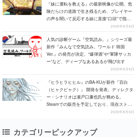
『妹に運転を教える』の最新映像が公開。危
険だらけの道路で生き残るため、プレイヤー
の声を聞いて反応する妹に直接“口頭”で指示
を出していく
2026年8月6日
人気の診断ゲーム『空気読み。』シリーズ最
新作『みんなで空気読み。ワールド 韓国
Ver.』の発売が決定。“爆弾酒”や“軍隊サッカ
ー”など、ディープなあるあるが飛び出す
2026年8月6日
『ヒラヒラヒヒル』のBA-KUが新作『百白
（ヒャクビャク）』 開発を発表。ディレクタ
ー・シナリオは瀬戸口廉也氏が務める。
Steamでの販売を予定しており、現在ストア
ページを準備中
2026年8月6日
カテゴリーピックアップ