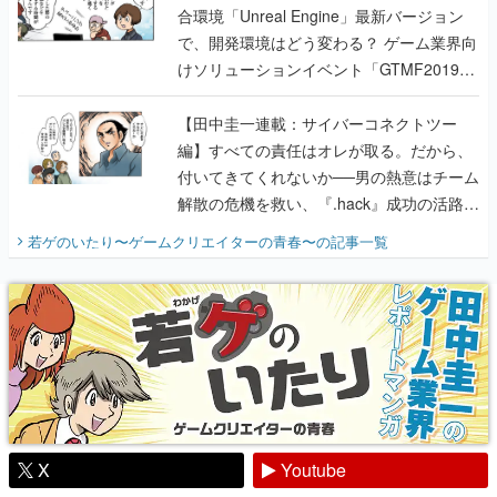
合環境「Unreal Engine」最新バージョン
で、開発環境はどう変わる？ ゲーム業界向
けソリューションイベント「GTMF2019」
に行って、より理解を深めよう【PR】
【田中圭一連載：サイバーコネクトツー
編】すべての責任はオレが取る。だから、
付いてきてくれないか──男の熱意はチーム
解散の危機を救い、『.hack』成功の活路を
開く。業界の快男児・松山 洋に流れる血は
若ゲのいたり〜ゲームクリエイターの青春〜
の記事一覧
『少年ジャンプ』色だった【若ゲのいた
り】
X
Youtube