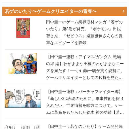
若ゲのいたり〜ゲームクリエイターの青春〜
田中圭一のゲーム業界取材マンガ『若ゲの
いたり』第2巻が発売。『ポケモン』田尻
智さん、『ゼビウス』遠藤雅伸さんらの貴
重なエピソードを収録
【田中圭一連載：アイマス/ガンダム 戦場
の絆 編】わがままな王様のわがままなニー
ズを満たす！──小山順一朗が貫く姿勢に、
ゲームクリエイターとしての矜持を見た
【若ゲのいたり最終回】
【田中圭一連載：バーチャファイター編】
「新しい3D表現のために、軍事技術を採り
入れたい」世界情勢を味方につけて、ゲー
ムに革命をもたらした鈴木 裕の功績【若ゲ
のいたり】
【田中圭一：若ゲのいたり】ゲーム開発統