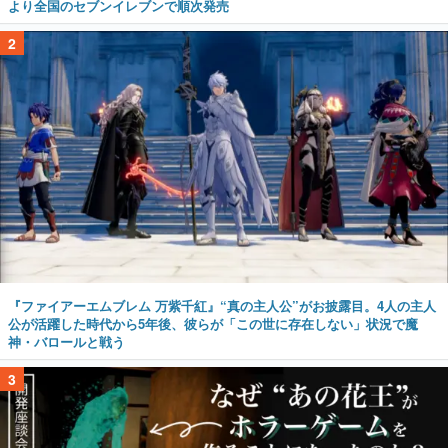
より全国のセブンイレブンで順次発売
2
『ファイアーエムブレム 万紫千紅』“真の主人公”がお披露目。4人の主人
公が活躍した時代から5年後、彼らが「この世に存在しない」状況で魔
神・バロールと戦う
3