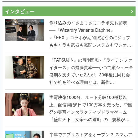
インタビュー
作り込みのすさまじさにコラボ先も驚嘆
──『Wizardry Variants Daphne』
×『FFXI』コラボが期間限定なのにジョブ
もキャラも武器も戦闘システムもワンオフ
で作り込まれた理由を両ディレクターに聞
く
『TATSUJIN』の弓削雅稔×『ライデンファ
イターズ』の齋藤貴幸──かつて縦シュー全
盛期を支えていた2人が、30年後に同じ会
社で机を並べる理由とは。新作
『TATSUJIN EXTREME』で初タッグを組
んだレジェンド2人に訊く開発秘話
実写映像1000分、ルート分岐100種類以
上。配信開始5日で100万本を売った、中国
発の実写インタラクティブドラマゲーム
『盛世天下：女帝への道II』の、規模が違
うこだわりをプロデューサーに聞いた
半年でアプリストアをオープン？ スマホア