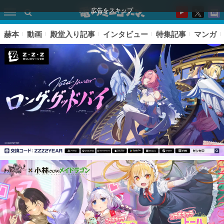
広告をスキップ
赫本
動画
殿堂入り記事
インタビュー
特集記事
マンガ
ピックアップ
電ファミのいま読まれている記事ランキング
アプリセール情報