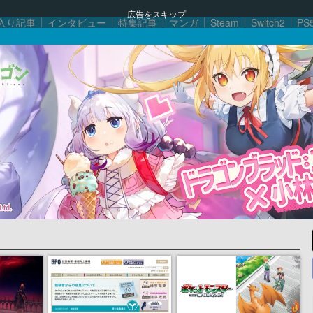
広告をスキップ
入り記事
インタビュー
特集記事
マンガ
Steam
Switch2
PS