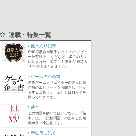
連載・特集一覧
殿堂入り記事
SNS拡散数が数千以上！ ページビュ
ー数万以上！ などなど。多くの人々
に読まれた、電ファミ渾身の“殿堂入
り”記事をまとめました。
ゲームの企画書
名作ゲームクリエイターの方々に製
作時のエピソードをお聞きし、ヒッ
トする企画（ゲーム）とは何か？を
探っていきます。
赫本
この物語を解いてはいけない。『赫
本』は、〈試験問題〉の形をした短
編ホラー小説集です。
新世代に訊く