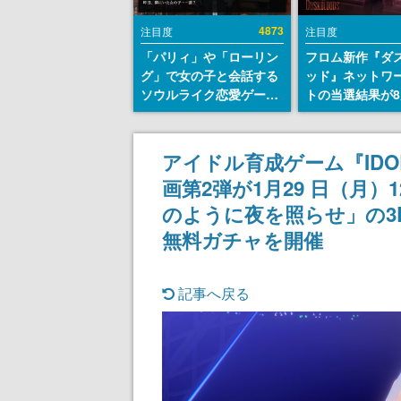
4873
注目度
注目度
「パリィ」や「ローリン
フロム新作『ダ
グ」で女の子と会話する
ッド』ネットワ
ソウルライク恋愛ゲーム
トの当選結果が8
『小早川さんはソウルラ
時に発表。応募
イク』無料公開。返事に
マイページから
失敗すると「YOU
能、テスト実施は
アイドル育成ゲーム『IDO
DIED」
日～24日
画第2弾が1月29 日（月
のように夜を照らせ」の3
無料ガチャを開催
記事へ戻る