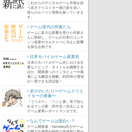
これからのデジタルゲーム市場を担
う若きクリエイター達の姿を追い、
彼らのルーツと情熱を探っていきま
す。
ゲーム世代の作家たち
ゲームに多大な影響を受けた作家さ
んに取材し、ゲームが日本のコンテ
ンツ産業やカルチャーに与えた影響
を探る企画です。
日本モバイルゲーム産業史
日本のモバイルゲーム史における主
要なトピック・タイトルを網羅する
ほか、開発者へのインタビューや識
者による解説を掲載。約20年の歴史
が一望できる決定版！
若ゲのいたり〜ゲームクリエ
イターの青春〜
『うつヌケ』『ペンと箸』等で知ら
れるマンガ家・田中圭一先生による
ゲーム業界レポートマンガです。
なんでゲームは面白い？
ゲーム開発者・hamatsu氏がゲーム
の魅力を画面や操作の具体的な形か