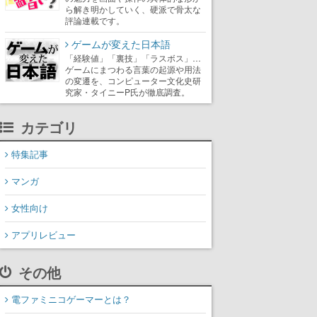
ら解き明かしていく、硬派で骨太な
評論連載です。
ゲームが変えた日本語
「経験値」「裏技」「ラスボス」…
ゲームにまつわる言葉の起源や用法
の変遷を、コンピューター文化史研
究家・タイニーP氏が徹底調査。
カテゴリ
特集記事
マンガ
女性向け
アプリレビュー
その他
電ファミニコゲーマーとは？