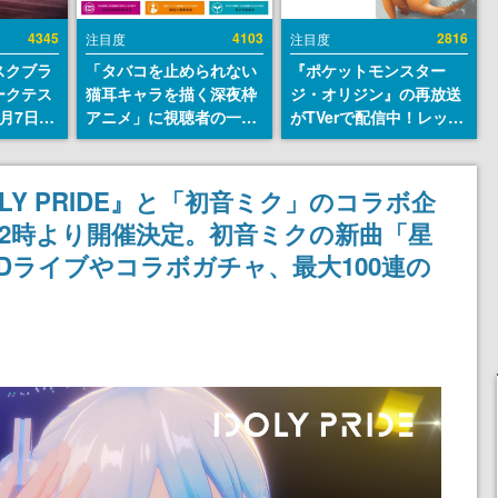
4345
4103
2816
注目度
注目度
スクブラ
「タバコを止められない
『ポケットモンスター
ークテス
猫耳キャラを描く深夜枠
ジ・オリジン』の再放送
月7日22
アニメ」に視聴者の一部
がTVerで配信中！レッド
サイトの
から批判意見。違法薬物
（CV：竹内順子）が主人
確認可
の使用と思しき描写も含
公のオリジナルアニメ
8月21
めて、BPOが議論を交わ
LY PRIDE』と「初音ミク」のコラボ企
す
）12時より開催決定。初音ミクの新曲「星
Dライブやコラボガチャ、最大100連の