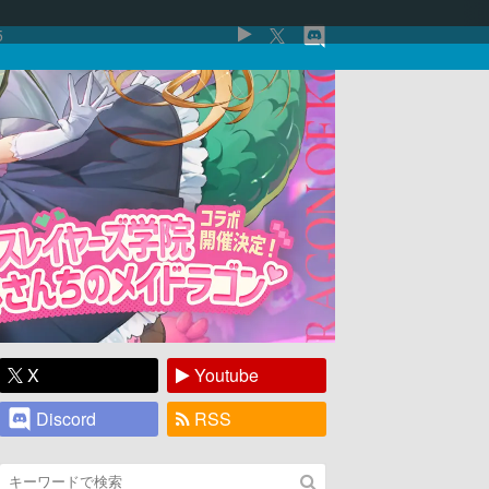
5
X
Youtube
Discord
RSS