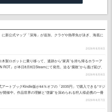
』に新公式マップ「深海」が追加。クラゲや熱帯魚が泳ぎ、海底に
2026年8月8日
ロ木製ロボットに乗り移って、遺跡から“家具”を持ち帰るホラーア
N ROT』が本日8月8日Steamにて発売。迫る“腐敗”から逃げ延び、
を再建
2026年8月8日
ートブックKindle版が44％オフの「2035円」で購入できる“マジ
が開催中。作品世界の理解と“啓蒙”を深められる狩人様必携の一冊
2026年8月7日