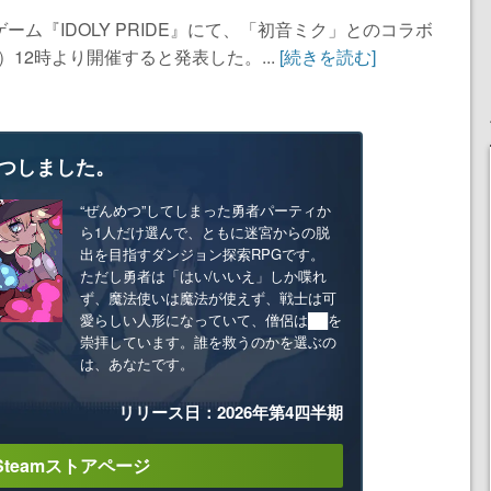
成ゲーム『IDOLY PRIDE』にて、「初音ミク」とのコラボ
）12時より開催すると発表した。...
[続きを読む]
つしました。
“ぜんめつ”してしまった勇者パーティか
ら1人だけ選んで、ともに迷宮からの脱
出を目指すダンジョン探索RPGです。
ただし勇者は「はい/いいえ」しか喋れ
ず、魔法使いは魔法が使えず、戦士は可
愛らしい人形になっていて、僧侶は██を
崇拝しています。誰を救うのかを選ぶの
は、あなたです。
リリース日：2026年第4四半期
Steamストアページ