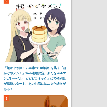
2
『超かぐや姫！』本編の“10年後”を描く『超
かぐやメシ！』Web連載決定。新たなWebマ
ンガレーベル「ビビビコミック」にて特別話
が掲載スタート、あのお話には…まだ続きが
ある！
3