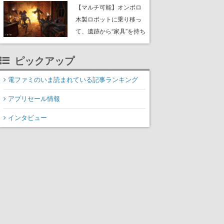
や大きな貝も
【マルチ可能】オンボロ
木製ロボットに乗り移っ
て、遺跡から“家具”を持ち
帰るホラーアクションゲ
ーム『GRAIN ROT』が本
ピックアップ
日8月8日Steamにて発
売。迫る“腐敗”から逃げ延
電ファミのいま読まれている記事ランキング
び、持ち帰った家具で基
アプリセール情報
地を再建
インタビュー